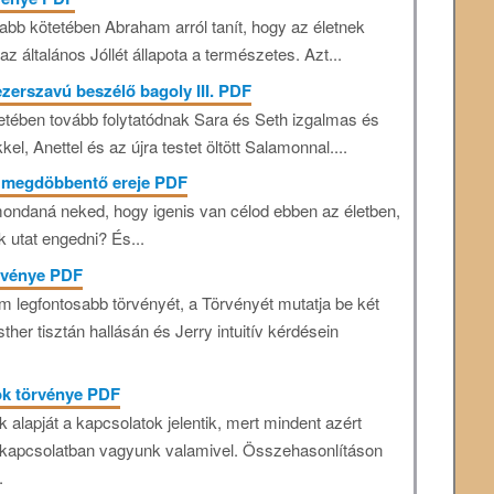
abb kötetében Abraham arról tanít, hogy az életnek
az általános Jóllét állapota a természetes. Azt...
ezerszavú beszélő bagoly III. PDF
tetében tovább folytatódnak Sara és Seth izgalmas és
kel, Anettel és az újra testet öltött Salamonnal....
k megdöbbentő ereje PDF
 mondaná neked, hogy igenis van célod ebben az életben,
utat engedni? És...
örvénye PDF
 legfontosabb törvényét, a Törvényét mutatja be két
sther tisztán hallásán és Jerry intuitív kérdésein
tok törvénye PDF
k alapját a kapcsolatok jelentik, mert mindent azért
t kapcsolatban vagyunk valamivel. Összehasonlításon
.