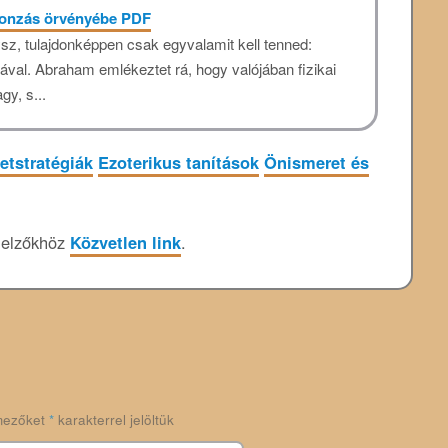
 vonzás örvényébe PDF
sz, tulajdonképpen csak egyvalamit kell tenned:
ával. Abraham emlékeztet rá, hogy valójában fizikai
gy, s...
etstratégiák
Ezoterikus tanítások
Önismeret és
jelzőkhöz
Közvetlen link
.
mezőket
*
karakterrel jelöltük