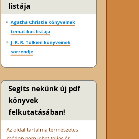
listája
Agatha Christie könyveinek
tematikus listája
J. R. R. Tolkien könyveinek
sorrendje
Segíts nekünk új pdf
könyvek
felkutatásában!
Az oldal tartalma természetes
módon nem lehet teljes és