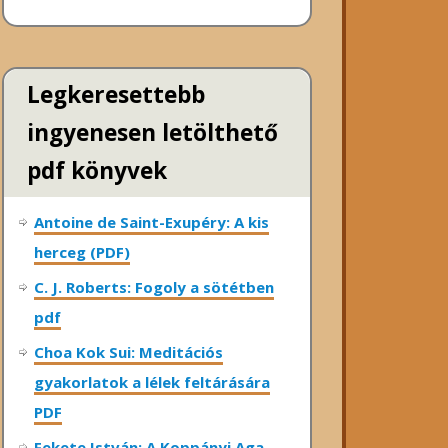
Legkeresettebb
ingyenesen letölthető
pdf könyvek
Antoine de Saint-Exupéry: A kis
herceg (PDF)
C. J. Roberts: Fogoly a sötétben
pdf
Choa Kok Sui: Meditációs
gyakorlatok a lélek feltárására
PDF
Fekete István: A Koppányi Aga