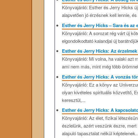
Könyvajánló: Esther és Jerry Hicks új
alapvetően jó érzésnek kell lennie, és 
Esther és Jerry Hicks – Sara és az 
Könyvajánló: A sorozat rég várt új kö
elgondolkodtató kalandjai új barátnőjük
Esther és Jerry Hicks: Az érzelme
Könyvajánló: Mi volna, ha valaki azt
ami nem más, mint még több örömnek 
Esther és Jerry Hicks: A vonzás t
Könyvajánló: Ez a könyv az Univerzum
olyan kivételes spirituális közvetítő, E
keresztül,...
Esther és Jerry Hicks: A kapcsola
Könyvajánló: Az élet, fizikai létezésün
észlelünk, azért veszünk észre, mer
alapuló tapasztalat nélkül képtelenek..