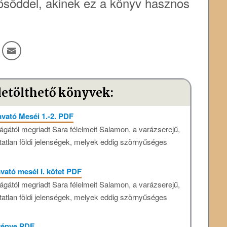
söddel, akinek ez a könyv hasznos
letölthető könyvek:
vató Meséi 1.-2. PDF
óságától megriadt Sara félelmeit Salamon, a varázserejű,
atatlan földi jelenségek, melyek eddig szörnyűséges
vató meséi I. kötet PDF
óságától megriadt Sara félelmeit Salamon, a varázserejű,
atatlan földi jelenségek, melyek eddig szörnyűséges
rvénye PDF