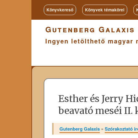
Könyvkereső
Könyvek témakörei
Gutenberg Galaxis
Ingyen letölthető magyar 
Esther és Jerry H
beavató meséi II.
Gutenberg Galaxis
»
Szórakoztató i