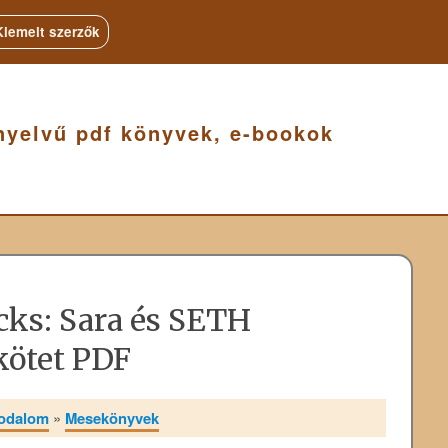
Kiemelt szerzők
nyelvű pdf könyvek, e-bookok
icks: Sara és SETH
 kötet PDF
rodalom
»
Mesekönyvek