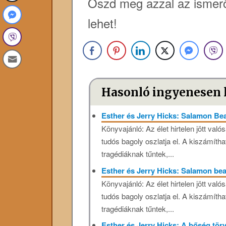
Oszd meg azzal az ismerő
lehet!
Hasonló ingyenesen 
Esther és Jerry Hicks: Salamon Bea
Könyvajánló: Az élet hirtelen jött val
tudós bagoly oszlatja el. A kiszámíth
tragédiáknak tűntek,...
Esther és Jerry Hicks: Salamon bea
Könyvajánló: Az élet hirtelen jött val
tudós bagoly oszlatja el. A kiszámíth
tragédiáknak tűntek,...
Esther és Jerry Hicks: A bőség tö