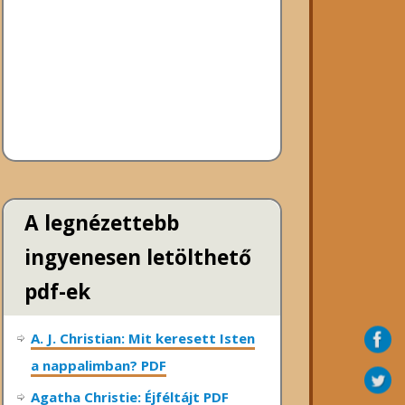
A legnézettebb
ingyenesen letölthető
pdf-ek
A. J. Christian: Mit keresett Isten
a nappalimban? PDF
Agatha Christie: Éjféltájt PDF