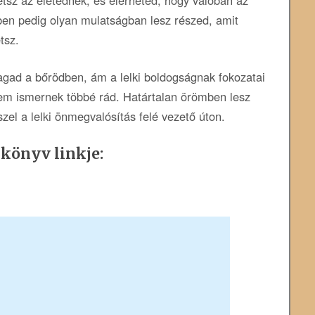
zben pedig olyan mulatságban lesz részed, amit
tsz.
 magad a bőrödben, ám a lelki boldogságnak fokozatai
em ismernek többé rád. Határtalan örömben lesz
zel a lelki önmegvalósítás felé vezető úton.
 könyv linkje: