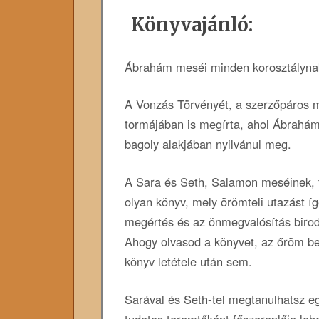
Könyvajánló:
Ábrahám meséi minden korosztályna
A Vonzás Törvényét, a szerzőpáros
tormájában is megírta, ahol Ábrahá
bagoly alakjában nyilvánul meg.
A Sara és Seth, Salamon meséinek, f
olyan könyv, mely örömteli utazást íg
megértés és az önmegvalósítás biro
Ahogy olvasod a könyvet, az őröm be
könyv letétele után sem.
Sarával és Seth-tel megtanulhatsz eg
tudatos teremtőként főszereplője leh