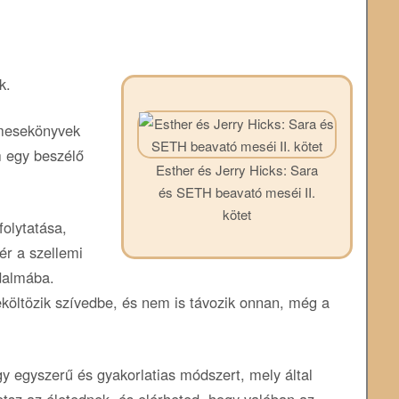
k.
 mesekönyvek
m egy beszélő
Esther és Jerry Hicks: Sara
és SETH beavató meséi II.
kötet
olytatása,
ér a szellemi
dalmába.
költözik szívedbe, és nem is távozik onnan, még a
y egyszerű és gyakorlatias módszert, mely által
etsz az életednek, és elérheted, hogy valóban az