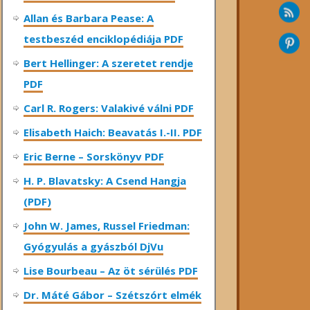
Allan és Barbara Pease: A
testbeszéd enciklopédiája PDF
Bert Hellinger: A ​szeretet rendje
PDF
Carl R. Rogers: Valakivé válni PDF
Elisabeth Haich: Beavatás I.-II. PDF
Eric Berne – Sorskönyv PDF
H. P. Blavatsky: A Csend Hangja
(PDF)
John W. James, Russel Friedman:
Gyógyulás a gyászból DjVu
Lise Bourbeau – Az öt sérülés PDF
Dr. Máté Gábor – Szétszórt elmék