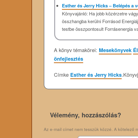
Esther és Jerry Hicks – Belépés a
Könyvajánló: Ha jobb közérzetre vágy
összhangba kerülni Forrásod Energiáj
testbe összpontosult Forrásenergia va
A könyv témakörei:
Mesekönyvek
Él
önfejlesztés
Címke
Esther és Jerry Hicks
.
Könyv
Vélemény, hozzászólás?
Az e-mail címet nem tesszük közzé.
A kötelező 