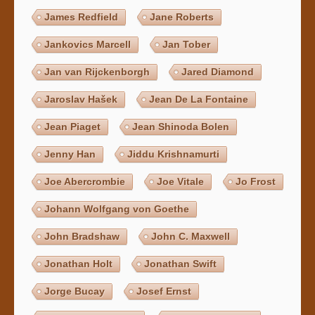
James Redfield
Jane Roberts
Jankovics Marcell
Jan Tober
Jan van Rijckenborgh
Jared Diamond
Jaroslav Hašek
Jean De La Fontaine
Jean Piaget
Jean Shinoda Bolen
Jenny Han
Jiddu Krishnamurti
Joe Abercrombie
Joe Vitale
Jo Frost
Johann Wolfgang von Goethe
John Bradshaw
John C. Maxwell
Jonathan Holt
Jonathan Swift
Jorge Bucay
Josef Ernst