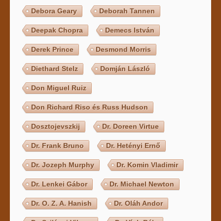
Debora Geary
Deborah Tannen
Deepak Chopra
Demecs István
Derek Prince
Desmond Morris
Diethard Stelz
Domján László
Don Miguel Ruiz
Don Richard Riso és Russ Hudson
Dosztojevszkij
Dr. Doreen Virtue
Dr. Frank Bruno
Dr. Hetényi Ernő
Dr. Jozeph Murphy
Dr. Komin Vladimir
Dr. Lenkei Gábor
Dr. Michael Newton
Dr. O. Z. A. Hanish
Dr. Oláh Andor