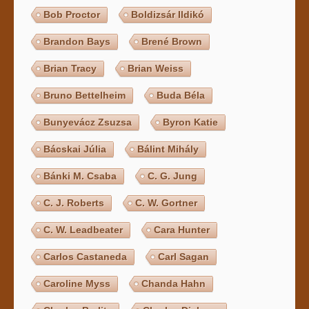
Bob Proctor
Boldizsár Ildikó
Brandon Bays
Brené Brown
Brian Tracy
Brian Weiss
Bruno Bettelheim
Buda Béla
Bunyevácz Zsuzsa
Byron Katie
Bácskai Júlia
Bálint Mihály
Bánki M. Csaba
C. G. Jung
C. J. Roberts
C. W. Gortner
C. W. Leadbeater
Cara Hunter
Carlos Castaneda
Carl Sagan
Caroline Myss
Chanda Hahn