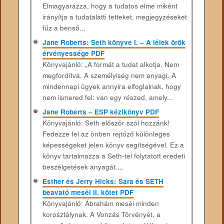
Elmagyarázza, hogy a tudatos elme miként
irányítja a tudatalatti tetteket, megjegyzéseket
fűz a benső...
Jane Roberts: Seth könyve I. – A lélek örök
érvényessége PDF
Könyvajánló: „A formát a tudat alkotja. Nem
megfordítva. A személyiség nem anyagi. A
mindennapi ügyek annyira elfoglalnak, hogy
nem ismered fel: van egy részed, amely...
Jane Roberts – ESP kézikönyv PDF
Könyvajánló: Seth először szól hozzánk!
Fedezze fel az önben rejtőző különleges
képességeket jelen könyv segítségével. Ez a
könyv tartalmazza a Seth-tel folytatott eredeti
beszélgetések anyagát....
Esther és Jerry Hicks: Sara és SETH
beavató meséi II. kötet PDF
Könyvajánló: Ábrahám meséi minden
korosztálynak. A Vonzás Törvényét, a