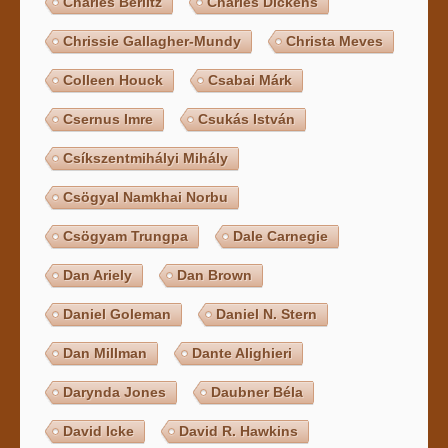
Charles Berlitz
Charles Dickens
Chrissie Gallagher-Mundy
Christa Meves
Colleen Houck
Csabai Márk
Csernus Imre
Csukás István
Csíkszentmihályi Mihály
Csögyal Namkhai Norbu
Csögyam Trungpa
Dale Carnegie
Dan Ariely
Dan Brown
Daniel Goleman
Daniel N. Stern
Dan Millman
Dante Alighieri
Darynda Jones
Daubner Béla
David Icke
David R. Hawkins