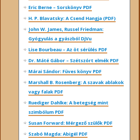
Eric Berne – Sorskönyv PDF
H. P. Blavatsky: A Csend Hangja (PDF)
John W. James, Russel Friedman:
Gyógyulás a gyászból DjVu
Lise Bourbeau – Az öt sérülés PDF
Dr. Máté Gábor – Szétszórt elmék PDF
Márai Sándor: Füves könyv PDF
Marshall B. Rosenberg: A szavak ablakok
vagy falak PDF
Ruediger Dahlke: A betegség mint
szimbólum PDF
Susan Forward: Mérgező szülők PDF
Szabó Magda: Abigél PDF