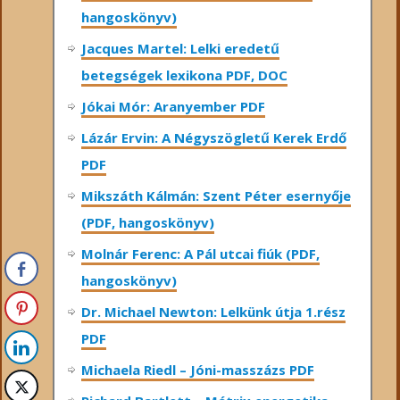
hangoskönyv)
Jacques Martel: Lelki eredetű
betegségek lexikona PDF, DOC
Jókai Mór: Aranyember PDF
Lázár Ervin: A Négyszögletű Kerek Erdő
PDF
Mikszáth Kálmán: Szent Péter esernyője
(PDF, hangoskönyv)
Molnár Ferenc: A Pál utcai fiúk (PDF,
hangoskönyv)
Dr. Michael Newton: Lelkünk útja 1.rész
PDF
Michaela Riedl – Jóni-masszázs PDF