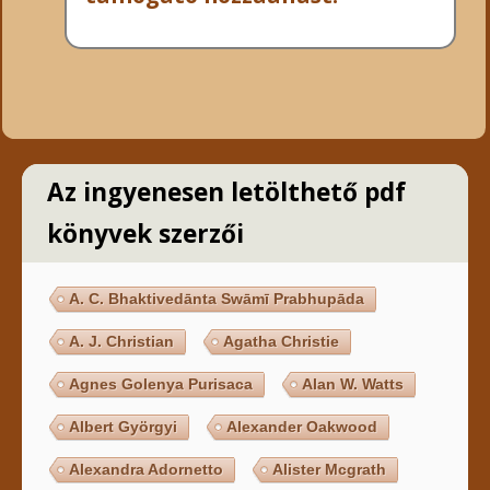
Az ingyenesen letölthető pdf
könyvek szerzői
A. C. Bhaktivedānta Swāmī Prabhupāda
A. J. Christian
Agatha Christie
Agnes Golenya Purisaca
Alan W. Watts
Albert Györgyi
Alexander Oakwood
Alexandra Adornetto
Alister Mcgrath