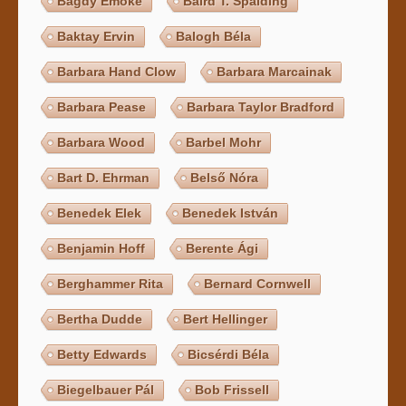
Bagdy Emőke
Baird T. Spalding
Baktay Ervin
Balogh Béla
Barbara Hand Clow
Barbara Marcainak
Barbara Pease
Barbara Taylor Bradford
Barbara Wood
Barbel Mohr
Bart D. Ehrman
Belső Nóra
Benedek Elek
Benedek István
Benjamin Hoff
Berente Ági
Berghammer Rita
Bernard Cornwell
Bertha Dudde
Bert Hellinger
Betty Edwards
Bicsérdi Béla
Biegelbauer Pál
Bob Frissell