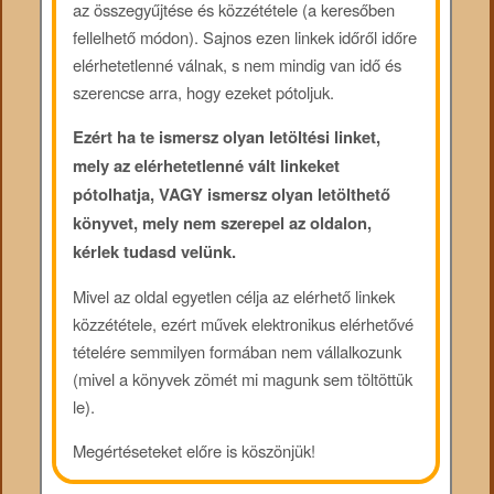
az összegyűjtése és közzététele (a keresőben
fellelhető módon). Sajnos ezen linkek időről időre
elérhetetlenné válnak, s nem mindig van idő és
szerencse arra, hogy ezeket pótoljuk.
Ezért ha te ismersz olyan letöltési linket,
mely az elérhetetlenné vált linkeket
pótolhatja, VAGY ismersz olyan letölthető
könyvet, mely nem szerepel az oldalon,
kérlek tudasd velünk.
Mivel az oldal egyetlen célja az elérhető linkek
közzététele, ezért művek elektronikus elérhetővé
tételére semmilyen formában nem vállalkozunk
(mivel a könyvek zömét mi magunk sem töltöttük
le).
Megértéseteket előre is köszönjük!