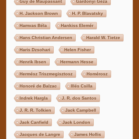
Guy de Maupassant
Gárdonyi Géza
H. Jackson Brown
H. P. Blavatsky
Hamvas Béla
Hankiss Elemér
Hans Christian Andersen
Harald W. Tietze
Haris Dzsohari
Helen Fisher
Henrik Ibsen
Hermann Hesse
Hermész Triszmegisztosz
Homérosz
Honoré de Balzac
Illés Csilla
Indrek Hargla
J. R. dos Santos
J. R. R. Tolkien
Jack Campbell
Jack Canfield
Jack London
Jacques de Langre
James Hollis