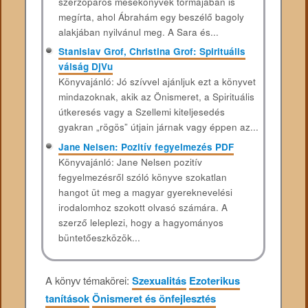
szerzőpáros mesekönyvek tormájában is
megírta, ahol Ábrahám egy beszélő bagoly
alakjában nyilvánul meg. A Sara és...
Stanislav Grof, Christina Grof: Spirituális
válság DjVu
Könyvajánló: Jó szívvel ajánljuk ezt a könyvet
mindazoknak, akik az Önismeret, a Spirituális
útkeresés vagy a Szellemi kiteljesedés
gyakran „rögös” útjain járnak vagy éppen az...
Jane Nelsen: Pozitív fegyelmezés PDF
Könyvajánló: Jane Nelsen pozitív
fegyelmezésről szóló könyve szokatlan
hangot üt meg a magyar gyereknevelési
irodalomhoz szokott olvasó számára. A
szerző leleplezi, hogy a hagyományos
büntetőeszközök...
A könyv témakörei:
Szexualitás
Ezoterikus
tanítások
Önismeret és önfejlesztés