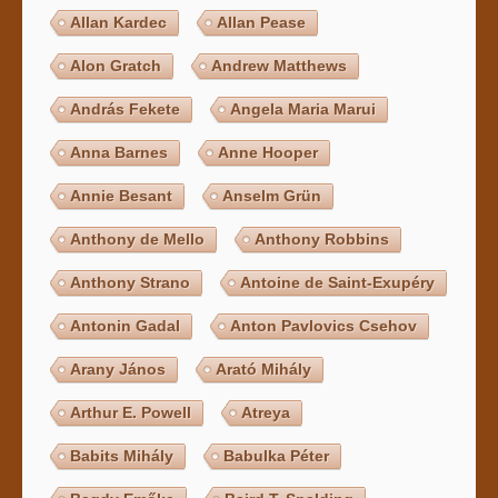
Allan Kardec
Allan Pease
Alon Gratch
Andrew Matthews
András Fekete
Angela Maria Marui
Anna Barnes
Anne Hooper
Annie Besant
Anselm Grün
Anthony de Mello
Anthony Robbins
Anthony Strano
Antoine de Saint-Exupéry
Antonin Gadal
Anton Pavlovics Csehov
Arany János
Arató Mihály
Arthur E. Powell
Atreya
Babits Mihály
Babulka Péter