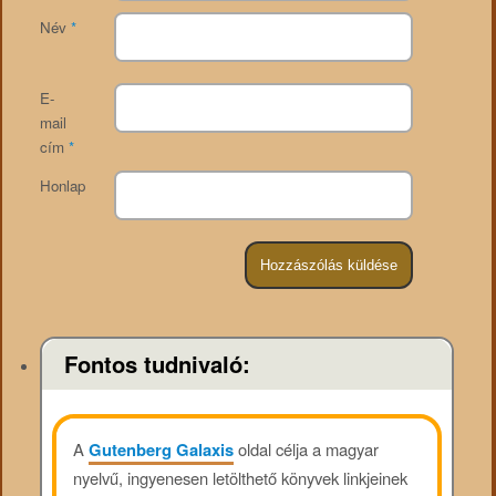
Név
*
E-
mail
cím
*
Honlap
Fontos tudnivaló:
A
Gutenberg Galaxis
oldal célja a magyar
nyelvű, ingyenesen letölthető könyvek linkjeinek