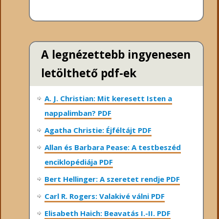
A legnézettebb ingyenesen
letölthető pdf-ek
A. J. Christian: Mit keresett Isten a
nappalimban? PDF
Agatha Christie: Éjféltájt PDF
Allan és Barbara Pease: A testbeszéd
enciklopédiája PDF
Bert Hellinger: A ​szeretet rendje PDF
Carl R. Rogers: Valakivé válni PDF
Elisabeth Haich: Beavatás I.-II. PDF