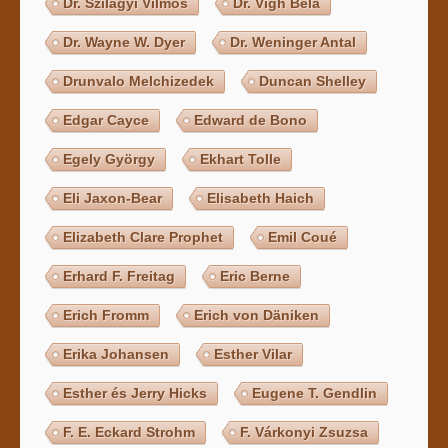
Dr. Szilágyi Vilmos
Dr. Vígh Béla
Dr. Wayne W. Dyer
Dr. Weninger Antal
Drunvalo Melchizedek
Duncan Shelley
Edgar Cayce
Edward de Bono
Egely György
Ekhart Tolle
Eli Jaxon-Bear
Elisabeth Haich
Elizabeth Clare Prophet
Emil Coué
Erhard F. Freitag
Eric Berne
Erich Fromm
Erich von Däniken
Erika Johansen
Esther Vilar
Esther és Jerry Hicks
Eugene T. Gendlin
F. E. Eckard Strohm
F. Várkonyi Zsuzsa