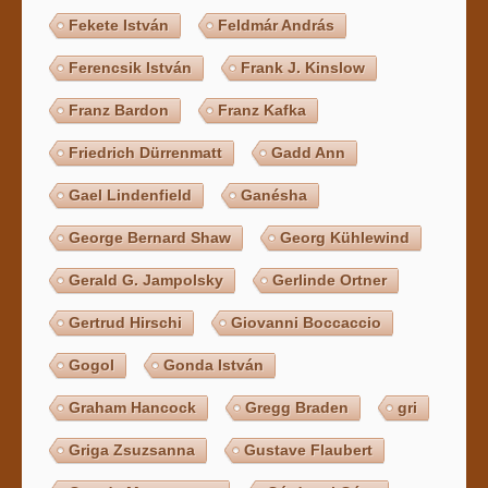
Fekete István
Feldmár András
Ferencsik István
Frank J. Kinslow
Franz Bardon
Franz Kafka
Friedrich Dürrenmatt
Gadd Ann
Gael Lindenfield
Ganésha
George Bernard Shaw
Georg Kühlewind
Gerald G. Jampolsky
Gerlinde Ortner
Gertrud Hirschi
Giovanni Boccaccio
Gogol
Gonda István
Graham Hancock
Gregg Braden
gri
Griga Zsuzsanna
Gustave Flaubert