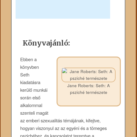
Könyvajánló:
Ebben a
könyvben
Seth
kiadatásra
Jane Roberts: Seth: A
kerülő munkái
psziché természete
során első
alkalommal
szenteli magát
az emberi szexualitás témájának, kifejtve,
hogyan viszonyul az az egyéni és a tömeges
pszichéhez, és kapcsolatot teremtve a