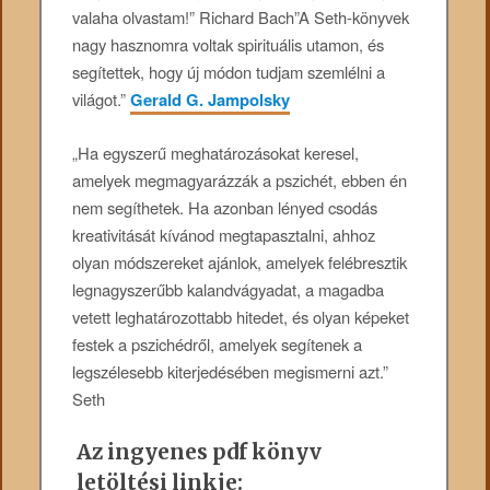
valaha olvastam!” Richard Bach”A Seth-könyvek
nagy hasznomra voltak spirituális utamon, és
segítettek, hogy új módon tudjam szemlélni a
világot.”
Gerald G. Jampolsky
„Ha egyszerű meghatározásokat keresel,
amelyek megmagyarázzák a pszichét, ebben én
nem segíthetek. Ha azonban lényed csodás
kreativitását kívánod megtapasztalni, ahhoz
olyan módszereket ajánlok, amelyek felébresztik
legnagyszerűbb kalandvágyadat, a magadba
vetett leghatározottabb hitedet, és olyan képeket
festek a pszichédről, amelyek segítenek a
legszélesebb kiterjedésében megismerni azt.”
Seth
Az ingyenes pdf könyv
letöltési linkje: