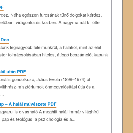
DF
rdez. Néha egészen furcsának tűnő dolgokat kérdez,
etőben, virágöntözés közben: A nagymamát ki lőtte
s Doc
nk legnagyobb félelmünkről, a halálról, mint az élet
 mester tolmácsolásában hiteles, átfogó beszámolót kapunk
alál után PDF
ionális gondolkozó, Julius Evola (1898–1974) öt
 Mithrász-misztériumok önmegvalósítási útja és a
...
up – A ​halál művészete PDF
agyarul is olvasható A meghitt halál immár világhírű
pap és teológus, a pszichológia és a...