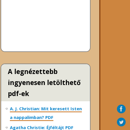
A legnézettebb
ingyenesen letölthető
pdf-ek
A. J. Christian: Mit keresett Isten
a nappalimban? PDF
Agatha Christie: Éjféltájt PDF