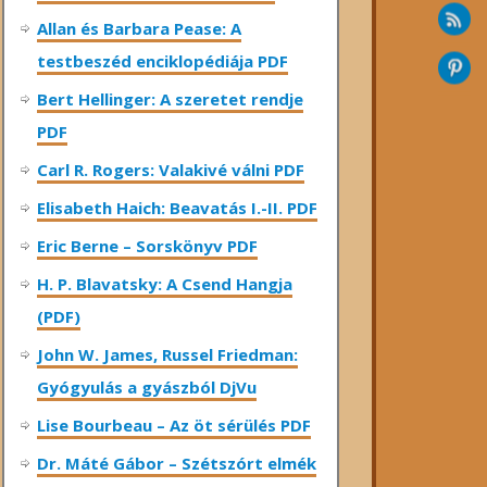
Allan és Barbara Pease: A
testbeszéd enciklopédiája PDF
Bert Hellinger: A ​szeretet rendje
PDF
Carl R. Rogers: Valakivé válni PDF
Elisabeth Haich: Beavatás I.-II. PDF
Eric Berne – Sorskönyv PDF
H. P. Blavatsky: A Csend Hangja
(PDF)
John W. James, Russel Friedman:
Gyógyulás a gyászból DjVu
Lise Bourbeau – Az öt sérülés PDF
Dr. Máté Gábor – Szétszórt elmék