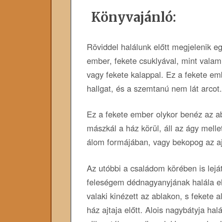
Könyvajánló:
Röviddel halálunk előtt megjelenik eg
ember, fekete csuklyával, mint valam
vagy fekete kalappal. Ez a fekete em
hallgat, és a szemtanú nem lát arcot.
Ez a fekete ember olykor benéz az a
mászkál a ház körül, áll az ágy melle
álom formájában, vagy bekopog az aj
Az utóbbi a családom körében is lejá
feleségem dédnagyanyjának halála el
valaki kinézett az ablakon, s fekete al
ház ajtaja előtt. Alois nagybátyja halá