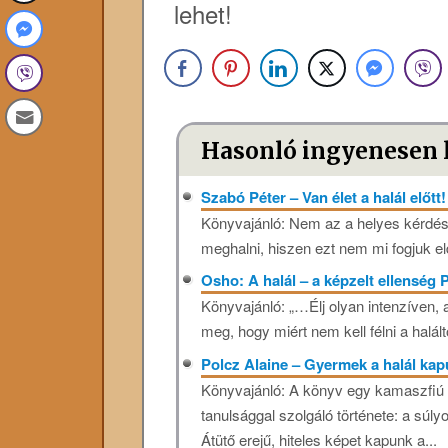
lehet!
Hasonló ingyenesen 
Szabó Péter – Van élet a halál előtt
Könyvajánló: Nem az a helyes kérdés,
meghalni, hiszen ezt nem mi fogjuk el
Osho: A halál – a képzelt ellenség
Könyvajánló: „…Élj olyan intenzíven, 
meg, hogy miért nem kell félni a halá
Polcz Alaine – Gyermek a halál ka
Könyvajánló: A könyv egy kamaszfiú
tanulsággal szolgáló története: a súl
Átütő erejű, hiteles képet kapunk a...