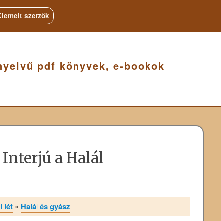
Kiemelt szerzők
nyelvű pdf könyvek, e-bookok
Interjú a Halál
 lét
»
Halál és gyász