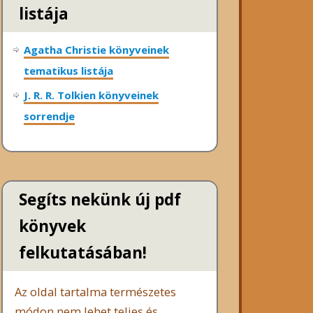
listája
Agatha Christie könyveinek
tematikus listája
J. R. R. Tolkien könyveinek
sorrendje
Segíts nekünk új pdf
könyvek
felkutatásában!
Az oldal tartalma természetes
módon nem lehet teljes és