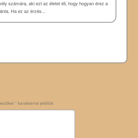
ly számára, aki ezt az életet éli, hogy hogyan érez a
iránta. Ha ez az érzés...
mezőket
*
karakterrel jelöltük