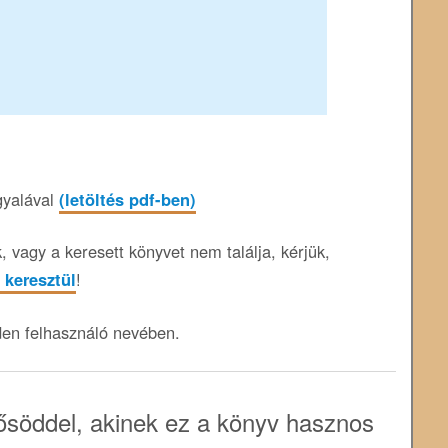
gyalával
(letöltés pdf-ben)
 vagy a keresett könyvet nem találja, kérjük,
 keresztül
!
den felhasználó nevében.
söddel, akinek ez a könyv hasznos