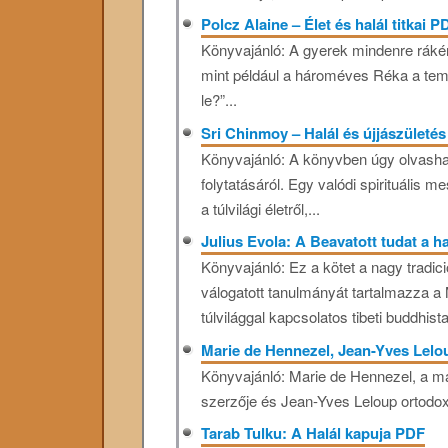
Polcz Alaine – Élet és halál titkai P
Könyvajánló: A gyerek mindenre ráké
mint például a hároméves Réka a tem
le?”...
Sri Chinmoy – Halál és újjászületé
Könyvajánló: A könyvben úgy olvashatu
folytatásáról. Egy valódi spirituális
a túlvilági életről,...
Julius Evola: A Beavatott tudat a h
Könyvajánló: Ez a kötet a nagy tradic
válogatott tanulmányát tartalmazza a
túlvilággal kapcsolatos tibeti buddhista
Marie de Hennezel, Jean-Yves Lelo
Könyvajánló: Marie ​​de Hennezel, a m
szerzője és Jean-Yves Leloup ortodox 
Tarab Tulku: A Halál kapuja PDF