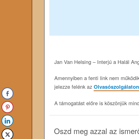
Jan Van Helsing – Interjú a Halál An
Amennyiben a fenti link nem működik,
jelezze felénk az
Olvasószolgálaton
A támogatást előre is köszönjük min
Oszd meg azzal az ismerő