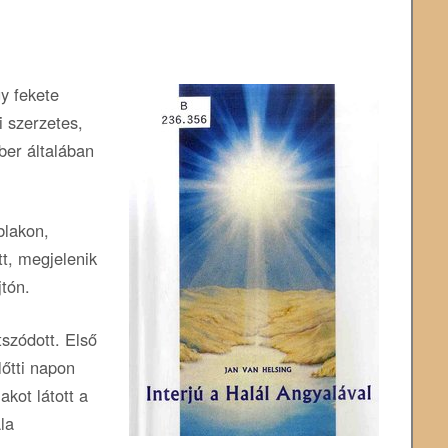
y fekete
i szerzetes,
ber általában
blakon,
tt, megjelenik
tón.
tszódott. Első
őtti napon
akot látott a
la