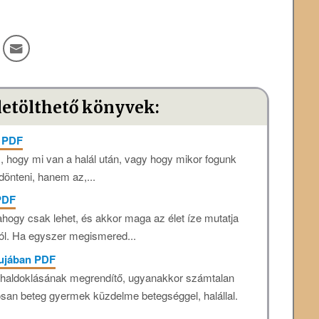
letölthető könyvek:
! PDF
 hogy mi van a halál után, vagy hogy mikor fogunk
dönteni, hanem az,...
 PDF
ahogy csak lehet, és akkor maga az élet íze mutatja
ltól. Ha egyszer megismered...
pujában PDF
 haldoklásának megrendítő, ugyanakkor számtalan
yosan beteg gyermek küzdelme betegséggel, halállal.