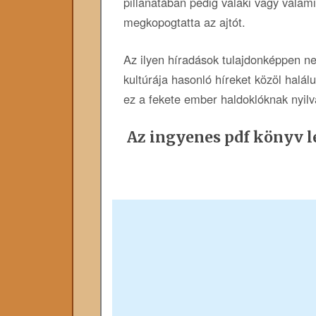
pillanatában pedig valaki vagy valami
megkopogtatta az ajtót.
Az ilyen híradások tulajdonképpen n
kultúrája hasonló híreket közöl halálu
ez a fekete ember haldoklóknak nyilv
Az ingyenes pdf könyv le