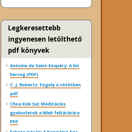
Legkeresettebb
ingyenesen letölthető
pdf könyvek
Antoine de Saint-Exupéry: A kis
herceg (PDF)
C. J. Roberts: Fogoly a sötétben
pdf
Choa Kok Sui: Meditációs
gyakorlatok a lélek feltárására
PDF
Fekete István: A Koppányi Aga