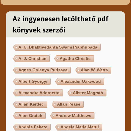
Az ingyenesen letölthető pdf
könyvek szerzői
A. C. Bhaktivedānta Swāmī Prabhupāda
A. J. Christian
Agatha Christie
Agnes Golenya Purisaca
Alan W. Watts
Albert Györgyi
Alexander Oakwood
Alexandra Adornetto
Alister Mcgrath
Allan Kardec
Allan Pease
Alon Gratch
Andrew Matthews
András Fekete
Angela Maria Marui