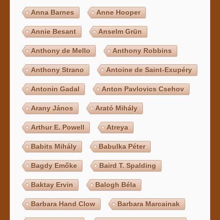
Anna Barnes
Anne Hooper
Annie Besant
Anselm Grün
Anthony de Mello
Anthony Robbins
Anthony Strano
Antoine de Saint-Exupéry
Antonin Gadal
Anton Pavlovics Csehov
Arany János
Arató Mihály
Arthur E. Powell
Atreya
Babits Mihály
Babulka Péter
Bagdy Emőke
Baird T. Spalding
Baktay Ervin
Balogh Béla
Barbara Hand Clow
Barbara Marcainak