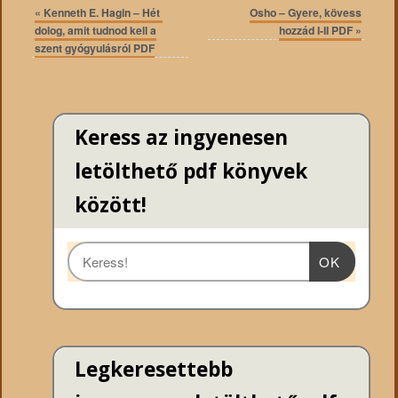
«
Kenneth E. Hagin – Hét ​
Osho – Gyere, kövess
dolog, amit tudnod kell a
hozzád I-II PDF
»
szent gyógyulásról PDF
Keress az ingyenesen
letölthető pdf könyvek
között!
OK
Legkeresettebb