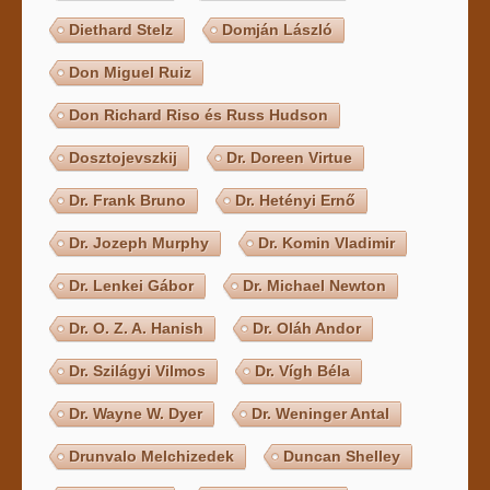
Diethard Stelz
Domján László
Don Miguel Ruiz
Don Richard Riso és Russ Hudson
Dosztojevszkij
Dr. Doreen Virtue
Dr. Frank Bruno
Dr. Hetényi Ernő
Dr. Jozeph Murphy
Dr. Komin Vladimir
Dr. Lenkei Gábor
Dr. Michael Newton
Dr. O. Z. A. Hanish
Dr. Oláh Andor
Dr. Szilágyi Vilmos
Dr. Vígh Béla
Dr. Wayne W. Dyer
Dr. Weninger Antal
Drunvalo Melchizedek
Duncan Shelley