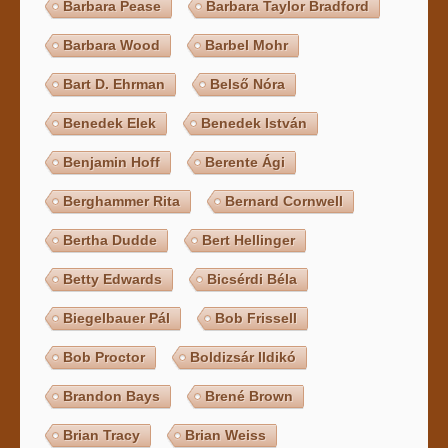
Barbara Pease
Barbara Taylor Bradford
Barbara Wood
Barbel Mohr
Bart D. Ehrman
Belső Nóra
Benedek Elek
Benedek István
Benjamin Hoff
Berente Ági
Berghammer Rita
Bernard Cornwell
Bertha Dudde
Bert Hellinger
Betty Edwards
Bicsérdi Béla
Biegelbauer Pál
Bob Frissell
Bob Proctor
Boldizsár Ildikó
Brandon Bays
Brené Brown
Brian Tracy
Brian Weiss