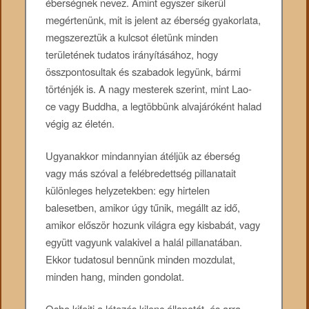
éberségnek nevez. Amint egyszer sikerül
megértenünk, mit is jelent az éberség gyakorlata,
megszereztük a kulcsot életünk minden
területének tudatos irányításához, hogy
összpontosultak és szabadok legyünk, bármi
történjék is. A nagy mesterek szerint, mint Lao-
ce vagy Buddha, a legtöbbünk alvajáróként halad
végig az életén.
Ugyanakkor mindannyian átéljük az éberség
vagy más szóval a felébredettség pillanatait
különleges helyzetekben: egy hirtelen
balesetben, amikor úgy tűnik, megállt az idő,
amikor először hozunk világra egy kisbabát, vagy
együtt vagyunk valakivel a halál pillanatában.
Ekkor tudatosul bennünk minden mozdulat,
minden hang, minden gondolat.
Osho kifejti a létezés kilenc állapotát, és arra