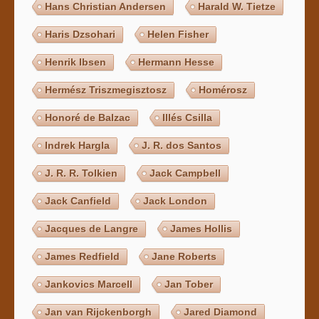
Hans Christian Andersen
Harald W. Tietze
Haris Dzsohari
Helen Fisher
Henrik Ibsen
Hermann Hesse
Hermész Triszmegisztosz
Homérosz
Honoré de Balzac
Illés Csilla
Indrek Hargla
J. R. dos Santos
J. R. R. Tolkien
Jack Campbell
Jack Canfield
Jack London
Jacques de Langre
James Hollis
James Redfield
Jane Roberts
Jankovics Marcell
Jan Tober
Jan van Rijckenborgh
Jared Diamond