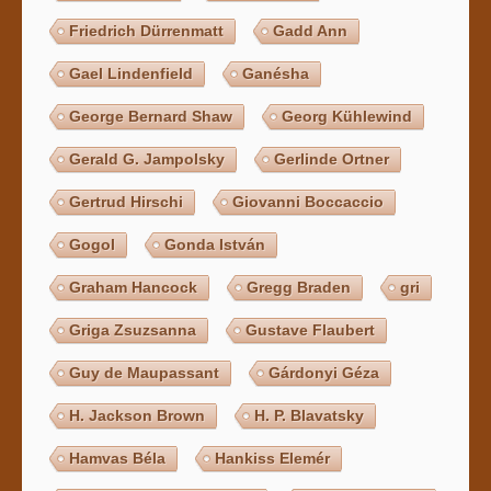
Friedrich Dürrenmatt
Gadd Ann
Gael Lindenfield
Ganésha
George Bernard Shaw
Georg Kühlewind
Gerald G. Jampolsky
Gerlinde Ortner
Gertrud Hirschi
Giovanni Boccaccio
Gogol
Gonda István
Graham Hancock
Gregg Braden
gri
Griga Zsuzsanna
Gustave Flaubert
Guy de Maupassant
Gárdonyi Géza
H. Jackson Brown
H. P. Blavatsky
Hamvas Béla
Hankiss Elemér