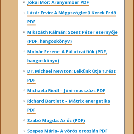
Jókai Mór: Aranyember PDF
Lázár Ervin: A Négyszögletű Kerek Erdő
PDF
Mikszáth Kálmán: Szent Péter esernyője
(PDF, hangoskönyv)
Molnár Ferenc: A Pál utcai fiúk (PDF,
hangoskönyv)
Dr. Michael Newton: Lelkünk útja 1.rész
PDF
Michaela Riedl – Jóni-masszázs PDF
Richard Bartlett – Mátrix energetika
PDF
Szabó Magda: Az őz (PDF)
Szepes Mária- A vörös oroszlán PDF