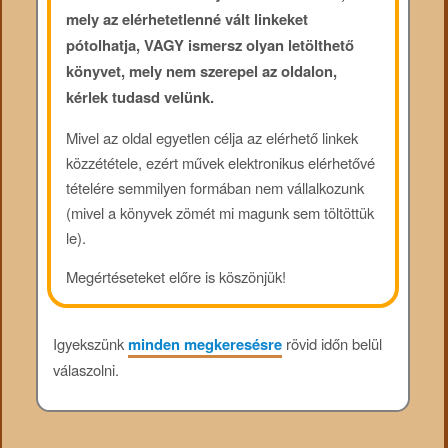
mely az elérhetetlenné vált linkeket
pótolhatja, VAGY ismersz olyan letölthető
könyvet, mely nem szerepel az oldalon,
kérlek tudasd velünk.
Mivel az oldal egyetlen célja az elérhető linkek
közzététele, ezért művek elektronikus elérhetővé
tételére semmilyen formában nem vállalkozunk
(mivel a könyvek zömét mi magunk sem töltöttük
le).
Megértéseteket előre is köszönjük!
Igyekszünk
minden megkeresésre
rövid időn belül
válaszolni.