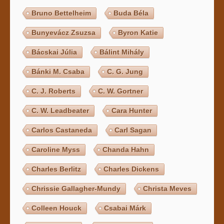
Bruno Bettelheim
Buda Béla
Bunyevácz Zsuzsa
Byron Katie
Bácskai Júlia
Bálint Mihály
Bánki M. Csaba
C. G. Jung
C. J. Roberts
C. W. Gortner
C. W. Leadbeater
Cara Hunter
Carlos Castaneda
Carl Sagan
Caroline Myss
Chanda Hahn
Charles Berlitz
Charles Dickens
Chrissie Gallagher-Mundy
Christa Meves
Colleen Houck
Csabai Márk