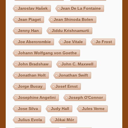
Jaroslav Hašek
Jean De La Fontaine
Jean Piaget
Jean Shinoda Bolen
Jenny Han
Jiddu Krishnamurti
Joe Abercrombie
Joe Vitale
Jo Frost
Johann Wolfgang von Goethe
John Bradshaw
John C. Maxwell
Jonathan Holt
Jonathan Swift
Jorge Bucay
Josef Ernst
Josephine Angelini
Joseph O'Connor
Jose Silva
Judy Hall
Jules Verne
Julius Evola
Jókai Mór