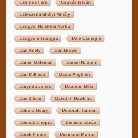
Csernus Imre
Csukás István
Csíkszentmihályi Mihály
Csögyal Namkhai Norbu
Csögyam Trungpa
Dale Carnegie
Dan Ariely
Dan Brown
Daniel Goleman
Daniel N. Stern
Dan Millman
Dante Alighieri
Darynda Jones
Daubner Béla
David Icke
David R. Hawkins
Debora Geary
Deborah Tannen
Deepak Chopra
Demecs István
Derek Prince
Desmond Morris