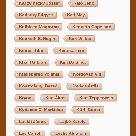
Kaczvinszky József
Kalo Jenő
Karinthy Frigyes
Karl May
Kathleen Mcgowan
Kenneth Copeland
Kenneth E. Hagin
Ken Wilber
Kerner Tibor
Kertész Imre
Khalil Gibran
Kim Da Silva
Klausbernd Vollmar
Kordován Vid
Kosztolányi Dezső
Kovács Attila
Kryon
Kun Ákos
Kurt Tepperwein
Kyriacos C. Markides
Kürti Gábor
Lackfi János
Lajkó Károly
Lee Carroll
Leslie Abraham