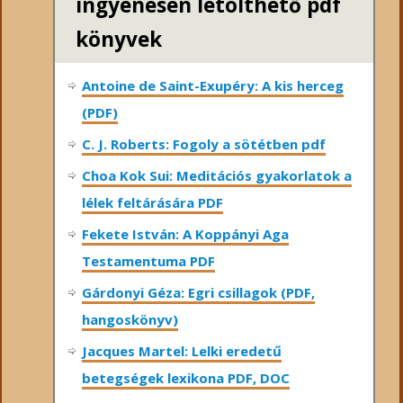
ingyenesen letölthető pdf
könyvek
Antoine de Saint-Exupéry: A kis herceg
(PDF)
C. J. Roberts: Fogoly a sötétben pdf
Choa Kok Sui: Meditációs gyakorlatok a
lélek feltárására PDF
Fekete István: A Koppányi Aga
Testamentuma PDF
Gárdonyi Géza: Egri csillagok (PDF,
hangoskönyv)
Jacques Martel: Lelki eredetű
betegségek lexikona PDF, DOC