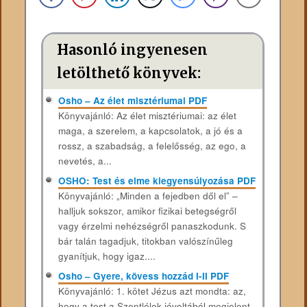
Hasonló ingyenesen
letölthető könyvek:
Osho – Az élet misztériumai PDF
Könyvajánló: Az élet misztériumai: az élet
maga, a szerelem, a kapcsolatok, a jó és a
rossz, a szabadság, a felelősség, az ego, a
nevetés, a...
OSHO: Test és elme kiegyensúlyozása PDF
Könyvajánló: „Minden a fejedben dől el” –
halljuk sokszor, amikor fizikai betegségről
vagy érzelmi nehézségről panaszkodunk. S
bár talán tagadjuk, titokban valószínűleg
gyanítjuk, hogy igaz....
Osho – Gyere, kövess hozzád I-II PDF
Könyvajánló: 1. kötet Jézus azt mondta: az,
hogy a test a Szentlélek jóvoltából megjelent