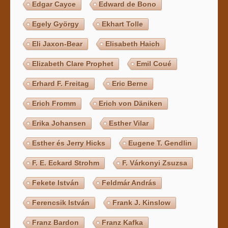
Edgar Cayce
Edward de Bono
Egely György
Ekhart Tolle
Eli Jaxon-Bear
Elisabeth Haich
Elizabeth Clare Prophet
Emil Coué
Erhard F. Freitag
Eric Berne
Erich Fromm
Erich von Däniken
Erika Johansen
Esther Vilar
Esther és Jerry Hicks
Eugene T. Gendlin
F. E. Eckard Strohm
F. Várkonyi Zsuzsa
Fekete István
Feldmár András
Ferencsik István
Frank J. Kinslow
Franz Bardon
Franz Kafka