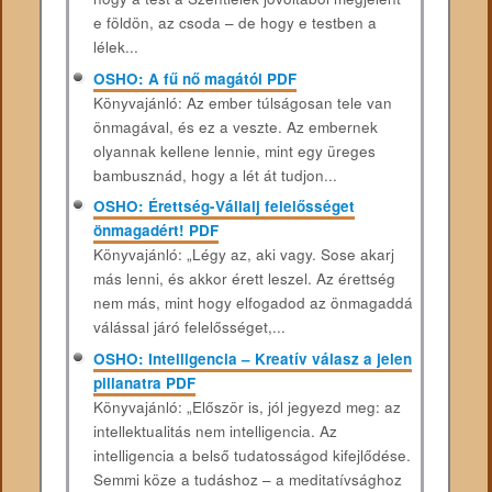
e földön, az csoda – de hogy e testben a
lélek...
OSHO: A fű nő magától PDF
Könyvajánló: Az ember túlságosan tele van
önmagával, és ez a veszte. Az embernek
olyannak kellene lennie, mint egy üreges
bambusznád, hogy a lét át tudjon...
OSHO: Érettség-Vállalj felelősséget
önmagadért! PDF
Könyvajánló: „Légy az, aki vagy. Sose akarj
más lenni, és akkor érett leszel. Az érettség
nem más, mint hogy elfogadod az önmagaddá
válással járó felelősséget,...
OSHO: Intelligencia – Kreatív válasz a jelen
pillanatra PDF
Könyvajánló: „Először is, jól jegyezd meg: az
intellektualitás nem intelligencia. Az
intelligencia a belső tudatosságod kifejlődése.
Semmi köze a tudáshoz – a meditatívsághoz