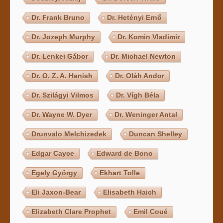
Dr. Frank Bruno
Dr. Hetényi Ernő
Dr. Jozeph Murphy
Dr. Komin Vladimir
Dr. Lenkei Gábor
Dr. Michael Newton
Dr. O. Z. A. Hanish
Dr. Oláh Andor
Dr. Szilágyi Vilmos
Dr. Vígh Béla
Dr. Wayne W. Dyer
Dr. Weninger Antal
Drunvalo Melchizedek
Duncan Shelley
Edgar Cayce
Edward de Bono
Egely György
Ekhart Tolle
Eli Jaxon-Bear
Elisabeth Haich
Elizabeth Clare Prophet
Emil Coué