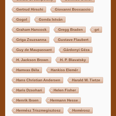
Gertrud Hirschi
Giovanni Boccaccio
Gogol
Gonda István
Graham Hancock
Gregg Braden
gri
Griga Zsuzsanna
Gustave Flaubert
Guy de Maupassant
Gárdonyi Géza
H. Jackson Brown
H. P. Blavatsky
Hamvas Béla
Hankiss Elemér
Hans Christian Andersen
Harald W. Tietze
Haris Dzsohari
Helen Fisher
Henrik Ibsen
Hermann Hesse
Hermész Triszmegisztosz
Homérosz