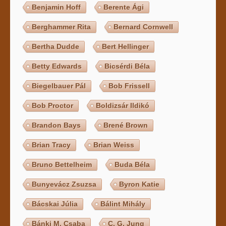
Benjamin Hoff
Berente Ági
Berghammer Rita
Bernard Cornwell
Bertha Dudde
Bert Hellinger
Betty Edwards
Bicsérdi Béla
Biegelbauer Pál
Bob Frissell
Bob Proctor
Boldizsár Ildikó
Brandon Bays
Brené Brown
Brian Tracy
Brian Weiss
Bruno Bettelheim
Buda Béla
Bunyevácz Zsuzsa
Byron Katie
Bácskai Júlia
Bálint Mihály
Bánki M. Csaba
C. G. Jung