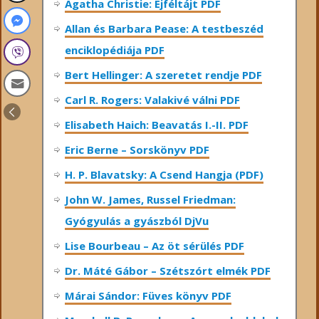
Agatha Christie: Éjféltájt PDF
Allan és Barbara Pease: A testbeszéd
enciklopédiája PDF
Bert Hellinger: A ​szeretet rendje PDF
Carl R. Rogers: Valakivé válni PDF
Elisabeth Haich: Beavatás I.-II. PDF
Eric Berne – Sorskönyv PDF
H. P. Blavatsky: A Csend Hangja (PDF)
John W. James, Russel Friedman:
Gyógyulás a gyászból DjVu
Lise Bourbeau – Az öt sérülés PDF
Dr. Máté Gábor – Szétszórt elmék PDF
Márai Sándor: Füves könyv PDF