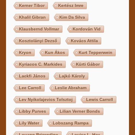
Kerner Tibor
Kertész Imre
Khalil Gibran
Kim Da Silva
Klausbernd Vollmar
Kordován Vid
Kosztolányi Dezső
Kovács Attila
Kryon
Kun Ákos
Kurt Tepperwein
Kyriacos C. Markides
Kürti Gábor
Lackfi János
Lajkó Károly
Lee Carroll
Leslie Abraham
Lev Nyikolajevics Tolsztoj
Lewis Carroll
Libby Purves
Lilian Verner Bonds
Lily Water
Lobszang Rampa
Louann Brizendine
Louise L. Hay