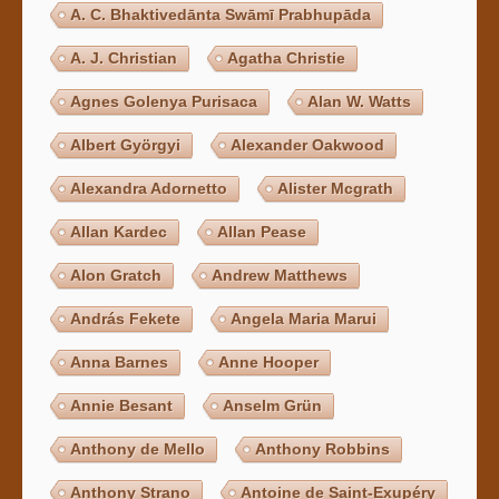
A. C. Bhaktivedānta Swāmī Prabhupāda
A. J. Christian
Agatha Christie
Agnes Golenya Purisaca
Alan W. Watts
Albert Györgyi
Alexander Oakwood
Alexandra Adornetto
Alister Mcgrath
Allan Kardec
Allan Pease
Alon Gratch
Andrew Matthews
András Fekete
Angela Maria Marui
Anna Barnes
Anne Hooper
Annie Besant
Anselm Grün
Anthony de Mello
Anthony Robbins
Anthony Strano
Antoine de Saint-Exupéry