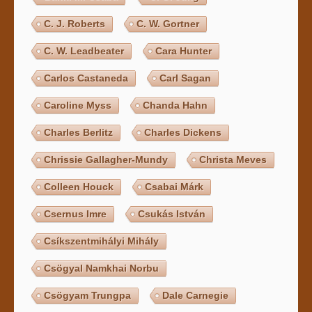
C. J. Roberts
C. W. Gortner
C. W. Leadbeater
Cara Hunter
Carlos Castaneda
Carl Sagan
Caroline Myss
Chanda Hahn
Charles Berlitz
Charles Dickens
Chrissie Gallagher-Mundy
Christa Meves
Colleen Houck
Csabai Márk
Csernus Imre
Csukás István
Csíkszentmihályi Mihály
Csögyal Namkhai Norbu
Csögyam Trungpa
Dale Carnegie