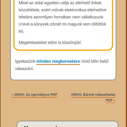
Mivel az oldal egyetlen célja az elérhető linkek
közzététele, ezért művek elektronikus elérhetővé
tételére semmilyen formában nem vállalkozunk
(mivel a könyvek zömét mi magunk sem töltöttük
le).
Megértéseteket előre is köszönjük!
Igyekszünk
minden megkeresésre
rövid időn belül
válaszolni.
«
OSHO: Az ego könyve PDF
OSHO: Bármit választhatsz
PDF
»