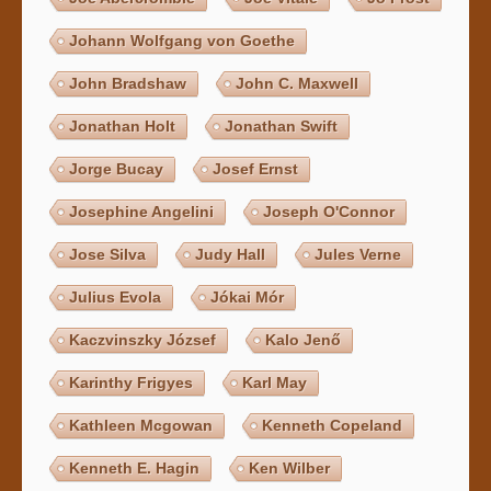
Johann Wolfgang von Goethe
John Bradshaw
John C. Maxwell
Jonathan Holt
Jonathan Swift
Jorge Bucay
Josef Ernst
Josephine Angelini
Joseph O'Connor
Jose Silva
Judy Hall
Jules Verne
Julius Evola
Jókai Mór
Kaczvinszky József
Kalo Jenő
Karinthy Frigyes
Karl May
Kathleen Mcgowan
Kenneth Copeland
Kenneth E. Hagin
Ken Wilber