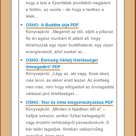
hogy a test a Szentlélek jóvoltából megjelent
e földön, az csoda – de hogy e testben a
lélek...
OSHO: A Buddha útja PDF
Könyvajánló: „Megérett az idő, eljött a pillanat.
Az én egész munkám itt abból áll, hogy
létrehozzak egy olyan buddhateret, egy olyan
energiamezőt, ahol ezeket az...
OSHO: Érettség-Vállalj felelősséget
önmagadért! PDF
Könyvajánló: „Légy az, aki vagy. Sose akarj
más lenni, és akkor érett leszel. Az érettség
nem más, mint hogy elfogadod az önmagaddá
válással járó felelősséget,...
OSHO: Test és elme kiegyensúlyozása PDF
Könyvajánló: „Minden a fejedben dől el” –
halljuk sokszor, amikor fizikai betegségről
vagy érzelmi nehézségről panaszkodunk. S
bár talán tagadjuk, titokban valószínűleg
gyanítjuk, hogy igaz....