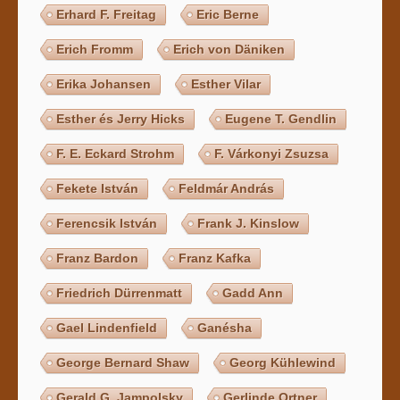
Erhard F. Freitag
Eric Berne
Erich Fromm
Erich von Däniken
Erika Johansen
Esther Vilar
Esther és Jerry Hicks
Eugene T. Gendlin
F. E. Eckard Strohm
F. Várkonyi Zsuzsa
Fekete István
Feldmár András
Ferencsik István
Frank J. Kinslow
Franz Bardon
Franz Kafka
Friedrich Dürrenmatt
Gadd Ann
Gael Lindenfield
Ganésha
George Bernard Shaw
Georg Kühlewind
Gerald G. Jampolsky
Gerlinde Ortner