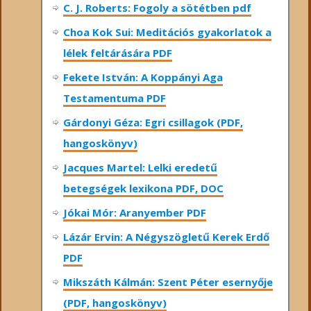
C. J. Roberts: Fogoly a sötétben pdf
Choa Kok Sui: Meditációs gyakorlatok a
lélek feltárására PDF
Fekete István: A Koppányi Aga
Testamentuma PDF
Gárdonyi Géza: Egri csillagok (PDF,
hangoskönyv)
Jacques Martel: Lelki eredetű
betegségek lexikona PDF, DOC
Jókai Mór: Aranyember PDF
Lázár Ervin: A Négyszögletű Kerek Erdő
PDF
Mikszáth Kálmán: Szent Péter esernyője
(PDF, hangoskönyv)