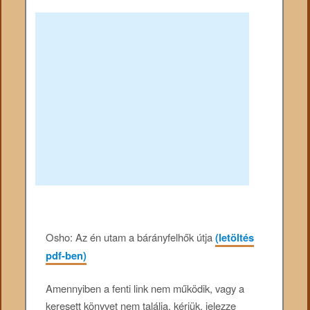
Osho: Az én utam a bárányfelhők útja
(letöltés
pdf-ben)
Amennyiben a fenti link nem működik, vagy a
keresett könyvet nem találja, kérjük, jelezze