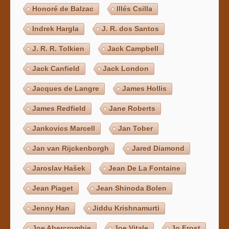
Honoré de Balzac
Illés Csilla
Indrek Hargla
J. R. dos Santos
J. R. R. Tolkien
Jack Campbell
Jack Canfield
Jack London
Jacques de Langre
James Hollis
James Redfield
Jane Roberts
Jankovics Marcell
Jan Tober
Jan van Rijckenborgh
Jared Diamond
Jaroslav Hašek
Jean De La Fontaine
Jean Piaget
Jean Shinoda Bolen
Jenny Han
Jiddu Krishnamurti
Joe Abercrombie
Joe Vitale
Jo Frost