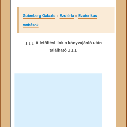
Gutenberg Galaxis
»
Ezotéria
»
Ezoterikus
tanítások
↓↓↓ A letöltési link a könyvajánló után
található ↓↓↓