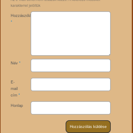
karakterrel jelöltük
Hozzászólás
*
Név
*
E-
mail
cím
*
Honlap