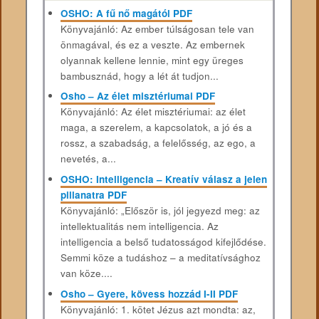
OSHO: A fű nő magától PDF
Könyvajánló: Az ember túlságosan tele van
önmagával, és ez a veszte. Az embernek
olyannak kellene lennie, mint egy üreges
bambusznád, hogy a lét át tudjon...
Osho – Az élet misztériumai PDF
Könyvajánló: Az élet misztériumai: az élet
maga, a szerelem, a kapcsolatok, a jó és a
rossz, a szabadság, a felelősség, az ego, a
nevetés, a...
OSHO: Intelligencia – Kreatív válasz a jelen
pillanatra PDF
Könyvajánló: „Először is, jól jegyezd meg: az
intellektualitás nem intelligencia. Az
intelligencia a belső tudatosságod kifejlődése.
Semmi köze a tudáshoz – a meditatívsághoz
van köze....
Osho – Gyere, kövess hozzád I-II PDF
Könyvajánló: 1. kötet Jézus azt mondta: az,