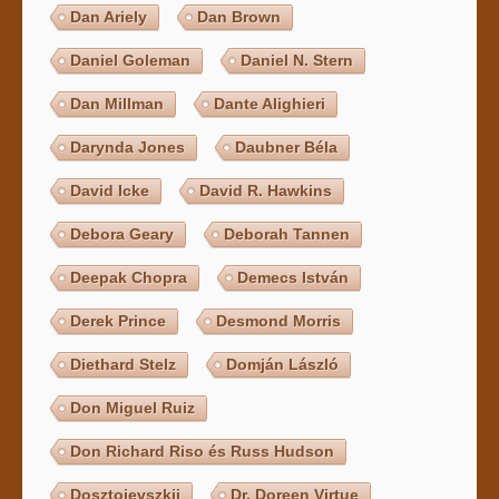
Dan Ariely
Dan Brown
Daniel Goleman
Daniel N. Stern
Dan Millman
Dante Alighieri
Darynda Jones
Daubner Béla
David Icke
David R. Hawkins
Debora Geary
Deborah Tannen
Deepak Chopra
Demecs István
Derek Prince
Desmond Morris
Diethard Stelz
Domján László
Don Miguel Ruiz
Don Richard Riso és Russ Hudson
Dosztojevszkij
Dr. Doreen Virtue