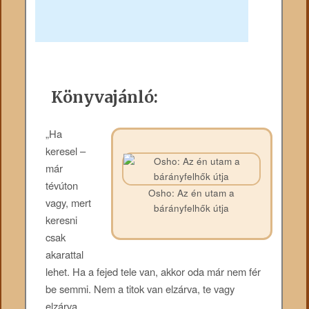
Könyvajánló:
„Ha
keresel –
már
tévúton
Osho: Az én utam a
vagy, mert
bárányfelhők útja
keresni
csak
akarattal
lehet. Ha a fejed tele van, akkor oda már nem fér
be semmi. Nem a titok van elzárva, te vagy
elzárva.