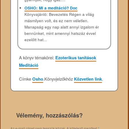
OSHO: Mi a meditáció? Doc
Könyvajánló: Bevezetés Régen a világ
másmilyen volt, és ez nem véletlen.
Manapság egy nap alatt annyi izgalom ér
bennünket, mint amennyi hatszáz évvel
ezelőtt hat...
A könyv témakörei:
Ezoterikus tanítások
Meditáció
Címke
Osho
.
Könyvjelzőkhöz
Közvetlen link
.
Vélemény, hozzászólás?
Az e-mail címet nem tesszük közzé.
A kötelező mezőket
*