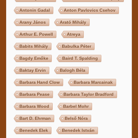
Antonin Gadal
Anton Pavlovics Csehov
Arany János
Arató Mihály
Arthur E. Powell
Atreya
Babits Mihály
Babulka Péter
Bagdy Emőke
Baird T. Spalding
Baktay Ervin
Balogh Béla
Barbara Hand Clow
Barbara Marcainak
Barbara Pease
Barbara Taylor Bradford
Barbara Wood
Barbel Mohr
Bart D. Ehrman
Belső Nóra
Benedek Elek
Benedek István