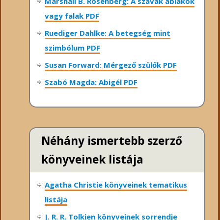
Marshall B. Rosenberg: A szavak ablakok
vagy falak PDF
Ruediger Dahlke: A betegség mint
szimbólum PDF
Susan Forward: Mérgező szülők PDF
Szabó Magda: Abigél PDF
Néhány ismertebb szerző
könyveinek listája
Agatha Christie könyveinek tematikus
listája
J. R. R. Tolkien könyveinek sorrendje