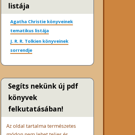
listája
Agatha Christie könyveinek
tematikus listája
J. R. R. Tolkien könyveinek
sorrendje
Segíts nekünk új pdf
könyvek
felkutatásában!
Az oldal tartalma természetes
módon nem lehet teljes és