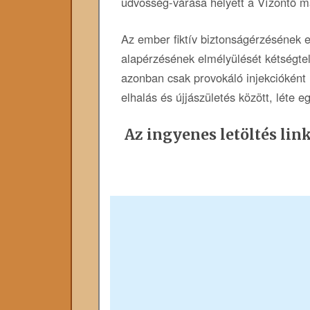
üdvösség-várása helyett a Vízöntő m
Az ember fiktív biztonságérzésének e
alapérzésének elmélyülését kétségtele
azonban csak provokáló injekcióként 
elhalás és újjászületés között, léte eg
Az ingyenes letöltés link