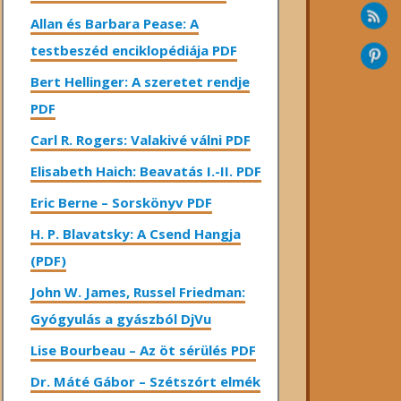
Allan és Barbara Pease: A
testbeszéd enciklopédiája PDF
Bert Hellinger: A ​szeretet rendje
PDF
Carl R. Rogers: Valakivé válni PDF
Elisabeth Haich: Beavatás I.-II. PDF
Eric Berne – Sorskönyv PDF
H. P. Blavatsky: A Csend Hangja
(PDF)
John W. James, Russel Friedman:
Gyógyulás a gyászból DjVu
Lise Bourbeau – Az öt sérülés PDF
Dr. Máté Gábor – Szétszórt elmék