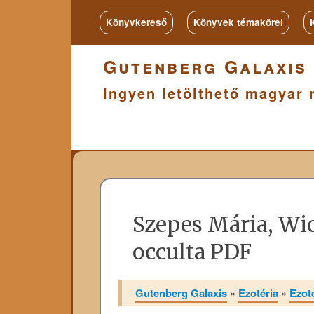
Könyvkereső
Könyvek témakörei
Gutenberg Galaxis
Ingyen letölthető magyar 
Szepes Mária, Wi
occulta PDF
Gutenberg Galaxis
»
Ezotéria
»
Ezot