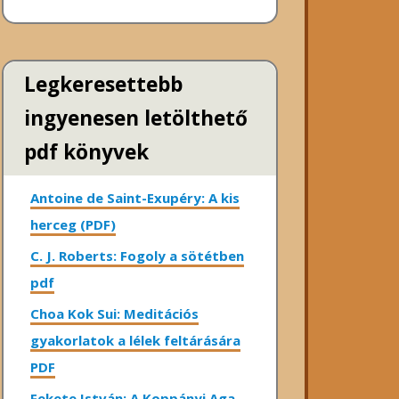
Legkeresettebb
ingyenesen letölthető
pdf könyvek
Antoine de Saint-Exupéry: A kis
herceg (PDF)
C. J. Roberts: Fogoly a sötétben
pdf
Choa Kok Sui: Meditációs
gyakorlatok a lélek feltárására
PDF
Fekete István: A Koppányi Aga