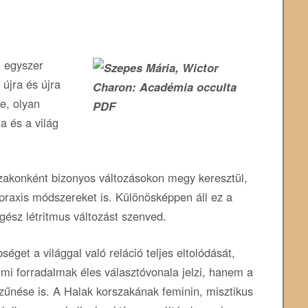
, egyszer
újra és újra
e, olyan
a és a világ
akonként bizonyos változásokon megy keresztül,
s praxis módszereket is. Különösképpen áll ez a
gész létritmus változást szenved.
éget a világgal való reláció teljes eltolódását,
mi forradalmak éles választóvonala jelzi, hanem a
zűnése is. A Halak korszakának feminin, misztikus