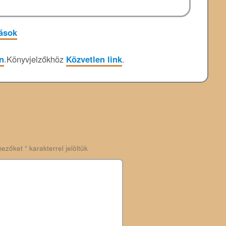
tások
n
.
Könyvjelzőkhöz
Közvetlen link
.
mezőket
*
karakterrel jelöltük