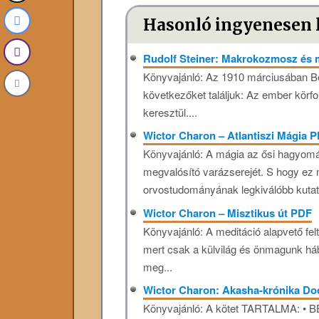
Hasonló ingyenesen 
Rudolf Steiner: Makrokozmosz és
Könyvajánló: Az 1910 márciusában Bé
következőket találjuk: Az ember körfor
keresztül....
Wictor Charon – Atlantiszi Mágia 
Könyvajánló: A mágia az ősi hagyomán
megvalósító varázserejét. S hogy ez m
orvostudományának legkiválóbb kutató
Wictor Charon – Misztikus út PDF
Könyvajánló: A meditáció alapvető fel
mert csak a külvilág és önmagunk hábo
meg...
Wictor Charon: Akasha-krónika Do
Könyvajánló: A kötet TARTALMA: • B