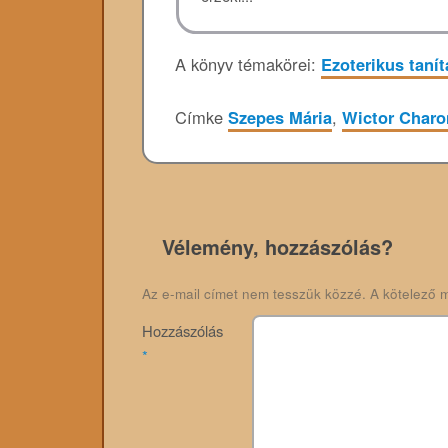
A könyv témakörei:
Ezoterikus taní
Címke
Szepes Mária
,
Wictor Charo
Vélemény, hozzászólás?
Az e-mail címet nem tesszük közzé.
A kötelező 
Hozzászólás
*