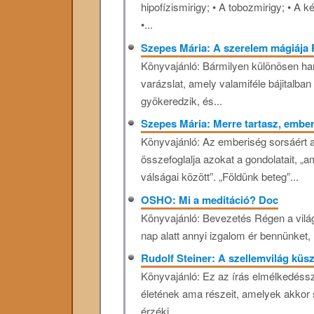
hipofízismirigy; • A tobozmirigy; • A 
•...
Szepes Mária: A szerelem mágiája
Könyvajánló: Bármilyen különösen ha
varázslat, amely valamiféle bájitalba
gyökeredzik, és...
Szepes Mária: Merre tartasz, embe
Könyvajánló: Az emberiség sorsáért 
összefoglalja azokat a gondolatait, 
válságai között”. „Földünk beteg”...
OSHO: Mi a meditáció? Doc
Könyvajánló: Bevezetés Régen a vilá
nap alatt annyi izgalom ér bennünket, 
Rudolf Steiner: A szellemvilág kü
Könyvajánló: Ez az írás elmélkedéssz
életének ama részeit, amelyek akkor 
érzéki...