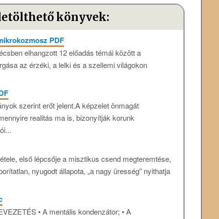
letölthető könyvek:
 mikrokozmosz PDF
csben elhangzott 12 előadás témái között a
gása az érzéki, a lelki és a szellemi világokon
PDF
yok szerint erőt jelent.A képzelet önmagát
ennyire realitás ma is, bizonyítják korunk
i...
tétele, első lépcsője a misztikus csend megteremtése,
rítatlan, nyugodt állapota, „a nagy üresség” nyithatja
c
EVEZETÉS • A mentális kondenzátor; • A