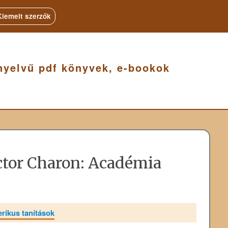
Kiemelt szerzők
nyelvű pdf könyvek, e-bookok
ctor Charon: Académia
erikus tanítások