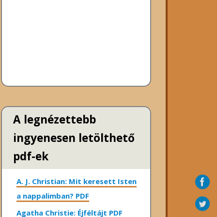
A legnézettebb
ingyenesen letölthető
pdf-ek
A. J. Christian: Mit keresett Isten
a nappalimban? PDF
Agatha Christie: Éjféltájt PDF