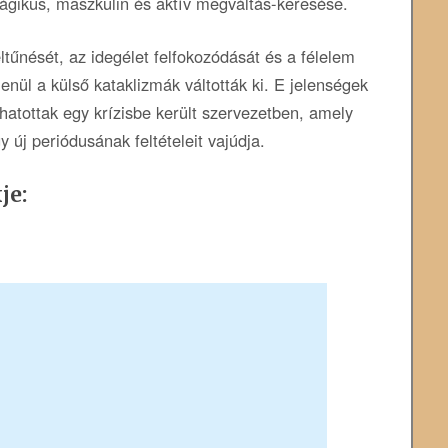
ágikus, maszkulin és aktív megváltás-keresése.
ltűnését, az idegélet felfokozódását és a félelem
nül a külső kataklizmák váltották ki. E jelenségek
hatottak egy krízisbe került szervezetben, amely
y új periódusának feltételeit vajúdja.
je: