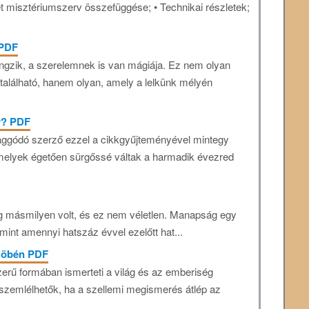
két misztériumszerv összefüggése; • Technikai részletek;
 PDF
ngzik, a szerelemnek is van mágiája. Ez nem olyan
n található, hanem olyan, amely a lelkünk mélyén
r? PDF
aggódó szerző ezzel a cikkgyűjteményével mintegy
„amelyek égetően sürgőssé váltak a harmadik évezred
g másmilyen volt, és ez nem véletlen. Manapság egy
mint amennyi hatszáz évvel ezelőtt hat...
szöbén PDF
erű formában ismerteti a világ és az emberiség
szemlélhetők, ha a szellemi megismerés átlép az