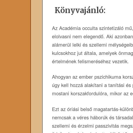
Könyvajánló:
Az Académia occulta szintetizáló mű
elolvasni nem elegendő. Aki azonban 
alámerül lelki és szellemi mélységeib
kulcsokhoz jut általa, amelyek önmag
értelmének felismeréséhez vezetik.
Ahogyan az ember pszichikuma korsz
úgy kell hozzá alakítani a tanítási é
mostani korszakfordulóra, mikor az e
Ezt az óriási belső magatartás-különbs
nemcsak a véres háborúk és társadal
szellemi és érzelmi passzivitás megs