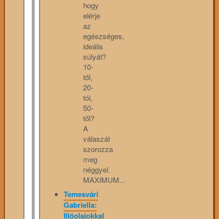
hogy
elérje
az
egészséges,
ideális
súlyát?
10-
től,
20-
tól,
50-
től?
A
válaszát
szorozza
meg
néggyel.
MAXIMUM...
Temesvári
Gabriella:
Illóolajokkal