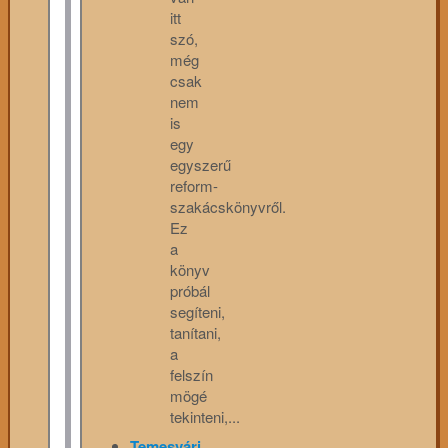
itt
szó,
még
csak
nem
is
egy
egyszerű
reform-
szakácskönyvről.
Ez
a
könyv
próbál
segíteni,
tanítani,
a
felszín
mögé
tekinteni,...
Temesvári