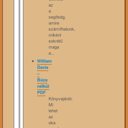
az
a
segítség,
amire
számíthatunk,
miként
sokrétű
maga
a...
William
Davis
–
Búza
nélkül
PDF
Könyvajánló:
Mi
lehet
az
oka