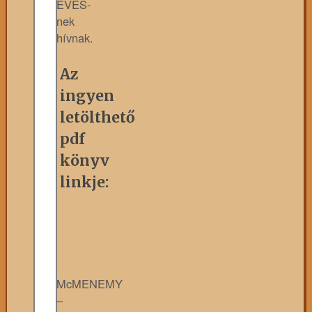
EVÉS-
nek
hívnak.
Az
ingyen
letölthető
pdf
könyv
linkje:
McMENEMY
–