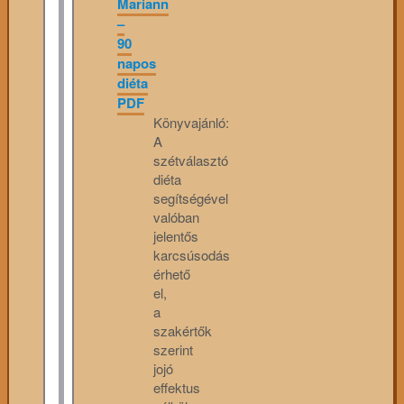
Mariann
–
90
napos
diéta
PDF
Könyvajánló:
A
szétválasztó
diéta
segítségével
valóban
jelentős
karcsúsodás
érhető
el,
a
szakértők
szerint
jojó
effektus