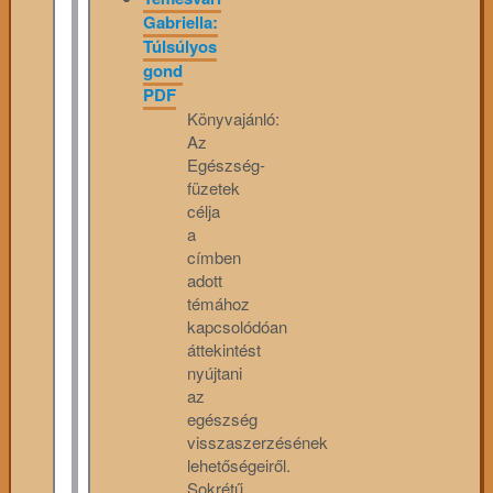
Gabriella:
Túlsúlyos
gond
PDF
Könyvajánló:
Az
Egészség-
füzetek
célja
a
címben
adott
témához
kapcsolódóan
áttekintést
nyújtani
az
egészség
visszaszerzésének
lehetőségeiről.
Sokrétű