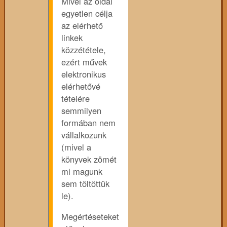
Mivel az oldal
egyetlen célja
az elérhető
linkek
közzététele,
ezért művek
elektronikus
elérhetővé
tételére
semmilyen
formában nem
vállalkozunk
(mivel a
könyvek zömét
mi magunk
sem töltöttük
le).
Megértéseteket