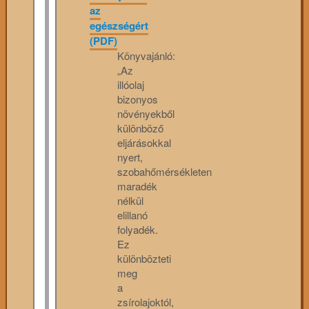
az
egészségért
(PDF)
Könyvajánló:
„Az
illóolaj
bizonyos
növényekből
különböző
eljárásokkal
nyert,
szobahőmérsékleten
maradék
nélkül
elillanó
folyadék.
Ez
különbözteti
meg
a
zsírolajoktól,