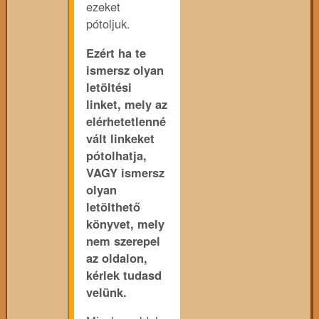
ezeket
pótoljuk.
Ezért ha te
ismersz olyan
letöltési
linket, mely az
elérhetetlenné
vált linkeket
pótolhatja,
VAGY ismersz
olyan
letölthető
könyvet, mely
nem szerepel
az oldalon,
kérlek tudasd
velünk.