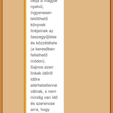
célja a magyar
nyelvű,
ingyenesen
letölthető
könyvek
linkjeinek az
összegyűjtése
és közzététele
(a keresőben
fellelhető
módon).
Sajnos ezen
linkek időről
időre
elérhetetlenné
válnak, s nem
mindig van idő
és szerencse
arra, hogy