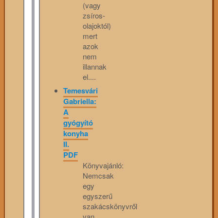
(vagy
zsíros-
olajoktól)
mert
azok
nem
illannak
el....
Temesvári
Gabriella:
A
gyógyító
konyha
II.
PDF
Könyvajánló:
Nemcsak
egy
egyszerű
szakácskönyvről
van