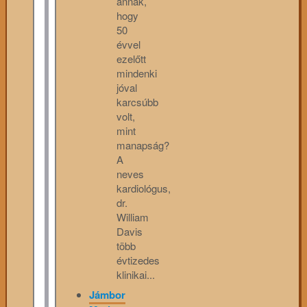
annak,
hogy
50
évvel
ezelőtt
mindenki
jóval
karcsúbb
volt,
mint
manapság?
A
neves
kardiológus,
dr.
William
Davis
több
évtizedes
klinikai...
Jámbor