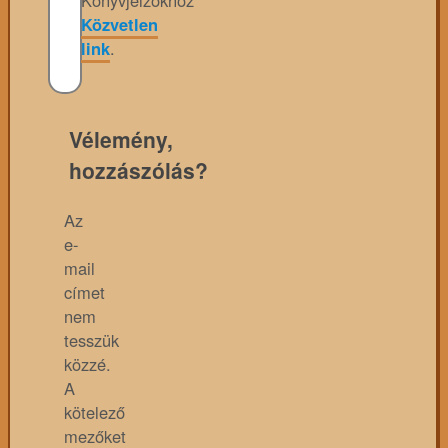
Könyvjelzőkhöz
Közvetlen
link
.
Vélemény,
hozzászólás?
Az
e-
mail
címet
nem
tesszük
közzé.
A
kötelező
mezőket