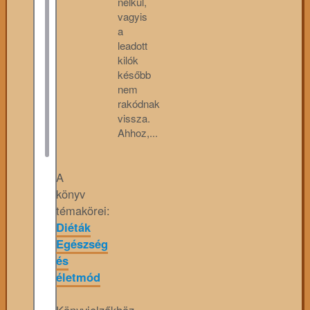
nélkül,
vagyis
a
leadott
kilók
később
nem
rakódnak
vissza.
Ahhoz,...
A
könyv
témakörei:
Diéták
Egészség
és
életmód