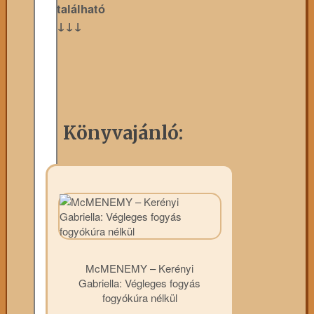
található
↓↓↓
Könyvajánló:
McMENEMY – Kerényi
Gabriella: Végleges fogyás
fogyókúra nélkül