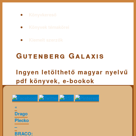
Könyvkereső
Könyvek témakörei
Kiemelt szerzők
Gutenberg Galaxis
Ingyen letölthető magyar nyelvű
pdf könyvek, e-bookok
«
Drago
Plecko
–
BRACO: