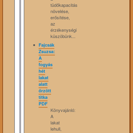
tüdőkapacitás
növelése,
erősítése,
az
érzékenységi
küszöbünk...
Fajcsák
Zsuzsa:
A
fogyás
hét
lakat
alatt
őrzött
titka
PDF
Könyvajánló:
A
lakat
lehull,