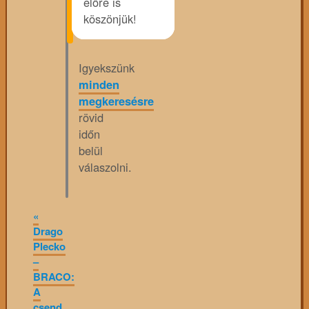
előre is
köszönjük!
Igyekszünk
minden
megkeresésre
rövid
időn
belül
válaszolni.
«
Drago
Plecko
–
BRACO:
A
csend