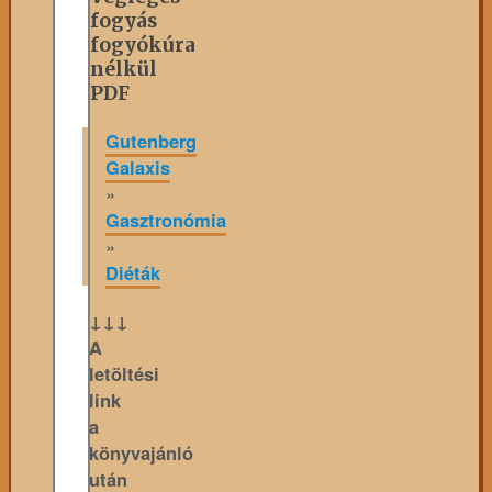
fogyás
fogyókúra
nélkül
PDF
Gutenberg
Galaxis
»
Gasztronómia
»
Diéták
↓↓↓
A
letöltési
link
a
könyvajánló
után