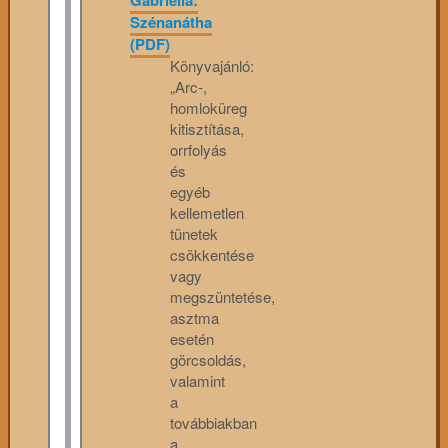
Gabriella:
Szénanátha
(PDF)
Könyvajánló:
„Arc-,
homloküreg
kitisztítása,
orrfolyás
és
egyéb
kellemetlen
tünetek
csökkentése
vagy
megszüntetése,
asztma
esetén
görcsoldás,
valamint
a
továbbiakban
a