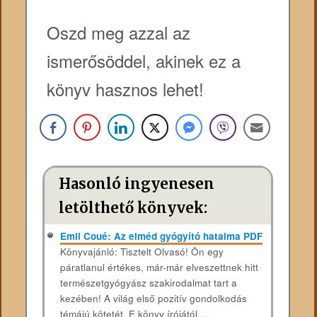
Oszd meg azzal az
ismerősöddel, akinek ez a
könyv hasznos lehet!
Hasonló ingyenesen
letölthető könyvek:
Emil Coué: Az elméd gyógyító hatalma PDF
Könyvajánló: Tisztelt Olvasó! Ön egy
páratlanul értékes, már-már elveszettnek hitt
természetgyógyász szakirodalmat tart a
kezében! A világ első pozitív gondolkodás
témájú kötetét. E könyv írójától,...