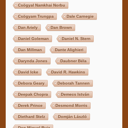
Csögyal Namkhai Norbu
Csögyam Trungpa
Dale Carnegie
Dan Ariely
Dan Brown
Daniel Goleman
Daniel N. Stern
Dan Millman
Dante Alighieri
Darynda Jones
Daubner Béla
David Icke
David R. Hawkins
Debora Geary
Deborah Tannen
Deepak Chopra
Demecs István
Derek Prince
Desmond Morris
Diethard Stelz
Domján László
Don Miguel Ruiz