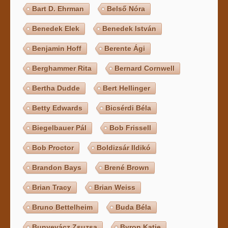
Bart D. Ehrman
Belső Nóra
Benedek Elek
Benedek István
Benjamin Hoff
Berente Ági
Berghammer Rita
Bernard Cornwell
Bertha Dudde
Bert Hellinger
Betty Edwards
Bicsérdi Béla
Biegelbauer Pál
Bob Frissell
Bob Proctor
Boldizsár Ildikó
Brandon Bays
Brené Brown
Brian Tracy
Brian Weiss
Bruno Bettelheim
Buda Béla
Bunyevácz Zsuzsa
Byron Katie