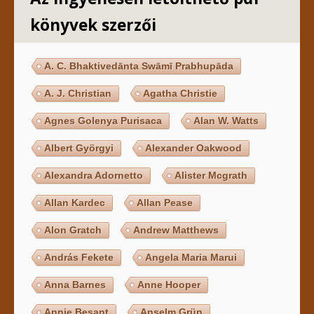
könyvek szerzői
A. C. Bhaktivedānta Swāmī Prabhupāda
A. J. Christian
Agatha Christie
Agnes Golenya Purisaca
Alan W. Watts
Albert Györgyi
Alexander Oakwood
Alexandra Adornetto
Alister Mcgrath
Allan Kardec
Allan Pease
Alon Gratch
Andrew Matthews
András Fekete
Angela Maria Marui
Anna Barnes
Anne Hooper
Annie Besant
Anselm Grün