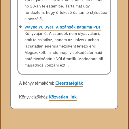
hó 20-án fejeztem be. Tartalmát ugy
rendeztem, hogy értekező és tanító stylusába
elbeszélő,...
Wayne W. Dyer: A szándék hatalma PDF
Könyvajánló: A szándék nem olyasvalami,
amit te csinálsz, hanem az univerzumban
láthatatlan energiamezőként létező erő!
Megszokott, mindennapi viselkedésformáid
hatótávolságán kívül áramlik. Módodban áll
magadhoz vonzani ezt...
A könyv témakörei:
Életstratégiák
Könyvjelzőkhöz
Közvetlen link
.