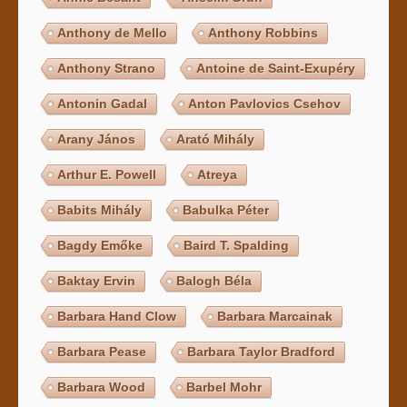
Anthony de Mello
Anthony Robbins
Anthony Strano
Antoine de Saint-Exupéry
Antonin Gadal
Anton Pavlovics Csehov
Arany János
Arató Mihály
Arthur E. Powell
Atreya
Babits Mihály
Babulka Péter
Bagdy Emőke
Baird T. Spalding
Baktay Ervin
Balogh Béla
Barbara Hand Clow
Barbara Marcainak
Barbara Pease
Barbara Taylor Bradford
Barbara Wood
Barbel Mohr