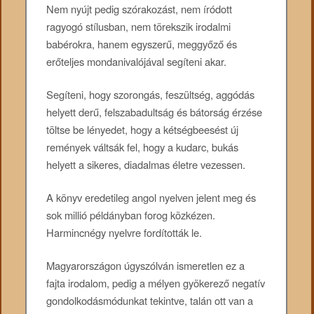
Nem nyújt pedig szórakozást, nem íródott
ragyogó stílusban, nem törekszik irodalmi
babérokra, hanem egyszerű, meggyőző és
erőteljes mondanivalójával segíteni akar.
Segíteni, hogy szorongás, feszültség, aggódás
helyett derű, felszabadultság és bátorság érzése
töltse be lényedet, hogy a kétségbeesést új
remények váltsák fel, hogy a kudarc, bukás
helyett a sikeres, diadalmas életre vezessen.
A könyv eredetileg angol nyelven jelent meg és
sok millió példányban forog közkézen.
Harmincnégy nyelvre fordították le.
Magyarországon úgyszólván ismeretlen ez a
fajta irodalom, pedig a mélyen gyökerező negatív
gondolkodásmódunkat tekintve, talán ott van a