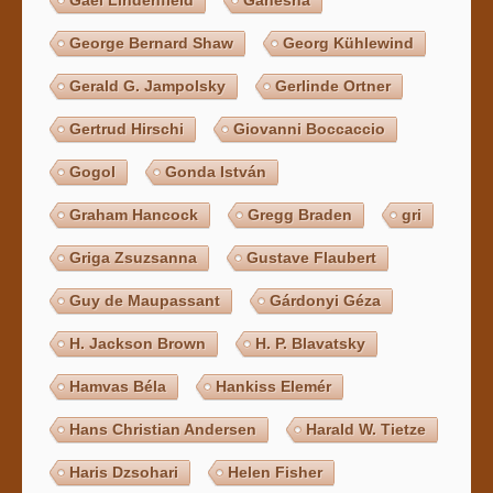
Gael Lindenfield
Ganésha
George Bernard Shaw
Georg Kühlewind
Gerald G. Jampolsky
Gerlinde Ortner
Gertrud Hirschi
Giovanni Boccaccio
Gogol
Gonda István
Graham Hancock
Gregg Braden
gri
Griga Zsuzsanna
Gustave Flaubert
Guy de Maupassant
Gárdonyi Géza
H. Jackson Brown
H. P. Blavatsky
Hamvas Béla
Hankiss Elemér
Hans Christian Andersen
Harald W. Tietze
Haris Dzsohari
Helen Fisher