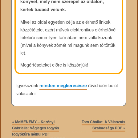
könyvet, mely nem szerepel az oldalon,
kérlek tudasd velünk.
Mivel az oldal egyetlen célja az elérhető linkek
közzététele, ezért művek elektronikus elérhetővé
tételére semmilyen formában nem vállalkozunk
(mivel a könyvek zömét mi magunk sem töltöttük
le).
Megértéseteket előre is köszönjük!
Igyekszünk
minden megkeresésre
rövid időn belül
válaszolni.
«
McMENEMY – Kerényi
Tom Chalko: A Választás
Gabriella: Végleges fogyás
Szabadsága PDF
»
fogyókúra nélkül PDF