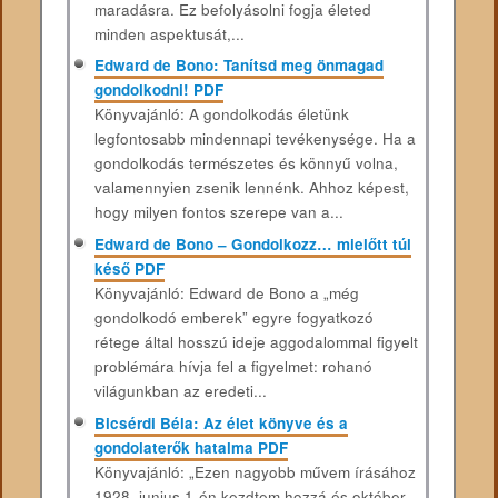
maradásra. Ez befolyásolni fogja életed
minden aspektusát,...
Edward de Bono: Tanítsd meg önmagad
gondolkodni! PDF
Könyvajánló: A gondolkodás életünk
legfontosabb mindennapi tevékenysége. Ha a
gondolkodás természetes és könnyű volna,
valamennyien zsenik lennénk. Ahhoz képest,
hogy milyen fontos szerepe van a...
Edward de Bono – Gondolkozz… mielőtt túl
késő PDF
Könyvajánló: Edward de Bono a „még
gondolkodó emberek” egyre fogyatkozó
rétege által hosszú ideje aggodalommal figyelt
problémára hívja fel a figyelmet: rohanó
világunkban az eredeti...
Bicsérdi Béla: Az élet könyve és a
gondolaterők hatalma PDF
Könyvajánló: „Ezen nagyobb művem írásához
1928. junius 1-én kezdtem hozzá és október