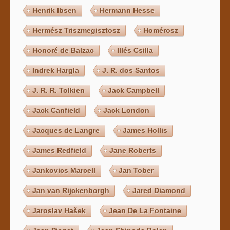
Henrik Ibsen
Hermann Hesse
Hermész Triszmegisztosz
Homérosz
Honoré de Balzac
Illés Csilla
Indrek Hargla
J. R. dos Santos
J. R. R. Tolkien
Jack Campbell
Jack Canfield
Jack London
Jacques de Langre
James Hollis
James Redfield
Jane Roberts
Jankovics Marcell
Jan Tober
Jan van Rijckenborgh
Jared Diamond
Jaroslav Hašek
Jean De La Fontaine