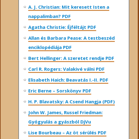
A. J. Christian: Mit keresett Isten a
nappalimban? PDF
Agatha Christie: Éjféltájt PDF
Allan és Barbara Pease: A testbeszéd
enciklopédiája PDF
Bert Hellinger: A ​szeretet rendje PDF
Carl R. Rogers: Valakivé válni PDF
Elisabeth Haich: Beavatás I.-II. PDF
Eric Berne – Sorskönyv PDF
H. P. Blavatsky: A Csend Hangja (PDF)
John W. James, Russel Friedman:
Gyógyulás a gyászból DjVu
Lise Bourbeau – Az öt sérülés PDF