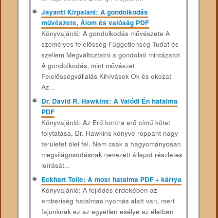
Jayanti Kirpalani: A gondolkodás
művészete, Álom és valóság PDF
Könyvajánló: A gondolkodás művészete A
személyes felelősség Függetlenség Tudat és
szellem Megváltoztatni a gondolati mintázatot
A gondolkodás, mint művészet
Felelősségvállalás Kihívások Ok és okozat
Az...
Dr. David R. Hawkins: A Valódi Én hatalma
PDF
Könyvajánló: Az Erő kontra erő című kötet
folytatása, Dr. Hawkins könyve roppant nagy
területet ölel fel. Nem csak a hagyományosan
megvilágosodásnak nevezett állapot részletes
leírását...
Eckhart Tolle: A most hatalma PDF + kártya
Könyvajánló: A fejlődés érdekében az
emberiség hatalmas nyomás alatt van, mert
fajunknak ez az egyetlen esélye az életben