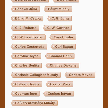
Bácskai Júlia
Bálint Mihály
Bánki M. Csaba
C. G. Jung
C. J. Roberts
C. W. Gortner
C. W. Leadbeater
Cara Hunter
Carlos Castaneda
Carl Sagan
Caroline Myss
Chanda Hahn
Charles Berlitz
Charles Dickens
Chrissie Gallagher-Mundy
Christa Meves
Colleen Houck
Csabai Márk
Csernus Imre
Csukás István
Csíkszentmihályi Mihály