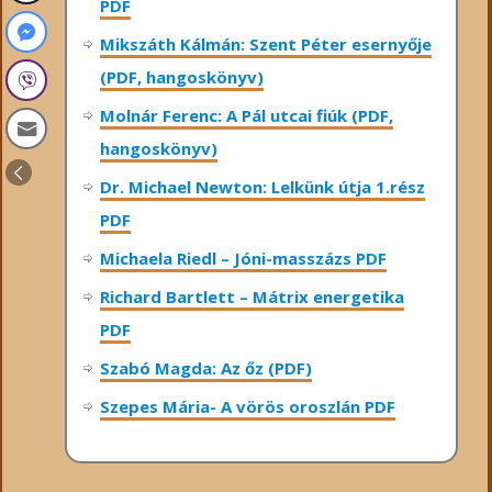
PDF
Mikszáth Kálmán: Szent Péter esernyője
(PDF, hangoskönyv)
Molnár Ferenc: A Pál utcai fiúk (PDF,
hangoskönyv)
Dr. Michael Newton: Lelkünk útja 1.rész
PDF
Michaela Riedl – Jóni-masszázs PDF
Richard Bartlett – Mátrix energetika
PDF
Szabó Magda: Az őz (PDF)
Szepes Mária- A vörös oroszlán PDF