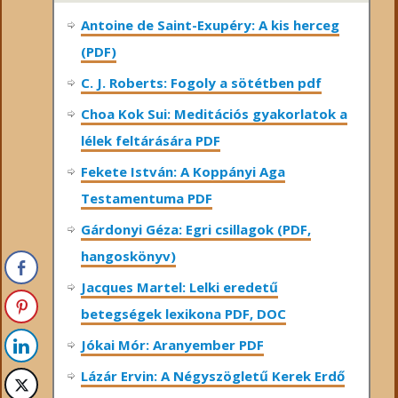
Antoine de Saint-Exupéry: A kis herceg
(PDF)
C. J. Roberts: Fogoly a sötétben pdf
Choa Kok Sui: Meditációs gyakorlatok a
lélek feltárására PDF
Fekete István: A Koppányi Aga
Testamentuma PDF
Gárdonyi Géza: Egri csillagok (PDF,
hangoskönyv)
Jacques Martel: Lelki eredetű
betegségek lexikona PDF, DOC
Jókai Mór: Aranyember PDF
Lázár Ervin: A Négyszögletű Kerek Erdő