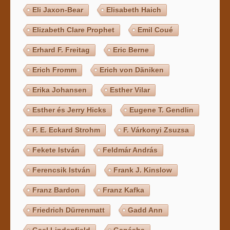
Eli Jaxon-Bear
Elisabeth Haich
Elizabeth Clare Prophet
Emil Coué
Erhard F. Freitag
Eric Berne
Erich Fromm
Erich von Däniken
Erika Johansen
Esther Vilar
Esther és Jerry Hicks
Eugene T. Gendlin
F. E. Eckard Strohm
F. Várkonyi Zsuzsa
Fekete István
Feldmár András
Ferencsik István
Frank J. Kinslow
Franz Bardon
Franz Kafka
Friedrich Dürrenmatt
Gadd Ann