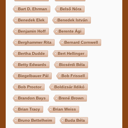
Bart D. Ehrman
Belső Nóra
Benedek Elek
Benedek István
Benjamin Hoff
Berente Ági
Berghammer Rita
Bernard Cornwell
Bertha Dudde
Bert Hellinger
Betty Edwards
Bicsérdi Béla
Biegelbauer Pál
Bob Frissell
Bob Proctor
Boldizsár Ildikó
Brandon Bays
Brené Brown
Brian Tracy
Brian Weiss
Bruno Bettelheim
Buda Béla