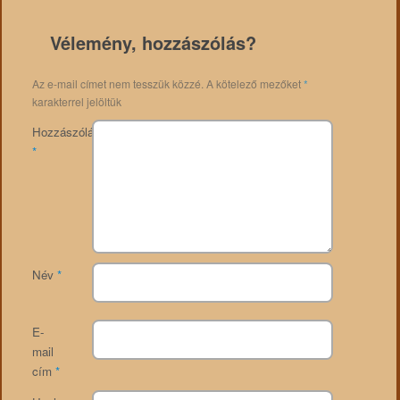
Vélemény, hozzászólás?
Az e-mail címet nem tesszük közzé.
A kötelező mezőket
*
karakterrel jelöltük
Hozzászólás
*
Név
*
E-
mail
cím
*