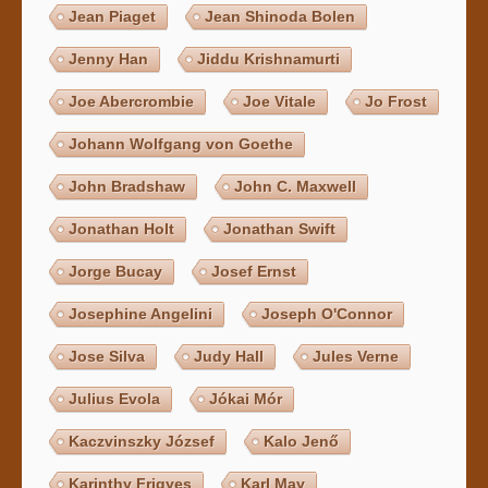
Jean Piaget
Jean Shinoda Bolen
Jenny Han
Jiddu Krishnamurti
Joe Abercrombie
Joe Vitale
Jo Frost
Johann Wolfgang von Goethe
John Bradshaw
John C. Maxwell
Jonathan Holt
Jonathan Swift
Jorge Bucay
Josef Ernst
Josephine Angelini
Joseph O'Connor
Jose Silva
Judy Hall
Jules Verne
Julius Evola
Jókai Mór
Kaczvinszky József
Kalo Jenő
Karinthy Frigyes
Karl May