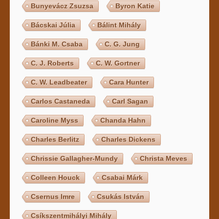
Bunyevácz Zsuzsa
Byron Katie
Bácskai Júlia
Bálint Mihály
Bánki M. Csaba
C. G. Jung
C. J. Roberts
C. W. Gortner
C. W. Leadbeater
Cara Hunter
Carlos Castaneda
Carl Sagan
Caroline Myss
Chanda Hahn
Charles Berlitz
Charles Dickens
Chrissie Gallagher-Mundy
Christa Meves
Colleen Houck
Csabai Márk
Csernus Imre
Csukás István
Csíkszentmihályi Mihály