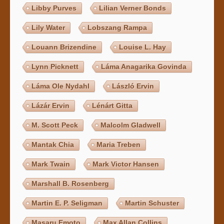
Libby Purves
Lilian Verner Bonds
Lily Water
Lobszang Rampa
Louann Brizendine
Louise L. Hay
Lynn Picknett
Láma Anagarika Govinda
Láma Ole Nydahl
László Ervin
Lázár Ervin
Lénárt Gitta
M. Scott Peck
Malcolm Gladwell
Mantak Chia
Maria Treben
Mark Twain
Mark Victor Hansen
Marshall B. Rosenberg
Martin E. P. Seligman
Martin Schuster
Masaru Emoto
Max Allan Collins