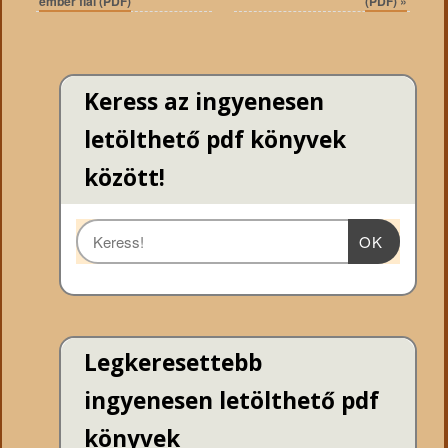
ember fiai (PDF)
(PDF)
»
Keress az ingyenesen
letölthető pdf könyvek
között!
OK
Legkeresettebb
ingyenesen letölthető pdf
könyvek