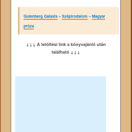
Gutenberg Galaxis
»
Szépirodalom
»
Magyar
próza
↓↓↓ A letöltési link a könyvajánló után
található ↓↓↓