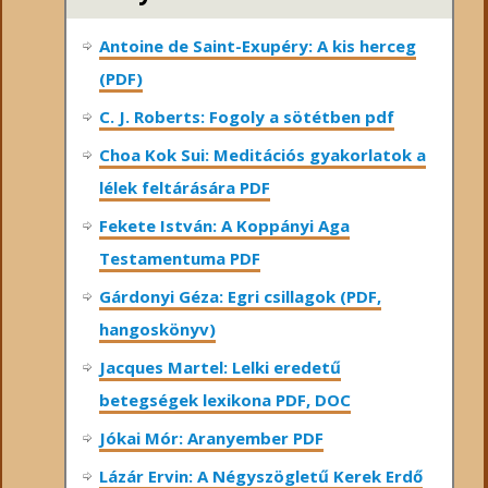
Antoine de Saint-Exupéry: A kis herceg
(PDF)
C. J. Roberts: Fogoly a sötétben pdf
Choa Kok Sui: Meditációs gyakorlatok a
lélek feltárására PDF
Fekete István: A Koppányi Aga
Testamentuma PDF
Gárdonyi Géza: Egri csillagok (PDF,
hangoskönyv)
Jacques Martel: Lelki eredetű
betegségek lexikona PDF, DOC
Jókai Mór: Aranyember PDF
Lázár Ervin: A Négyszögletű Kerek Erdő