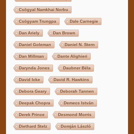
Csögyal Namkhai Norbu
Csögyam Trungpa
Dale Carnegie
Dan Ariely
Dan Brown
Daniel Goleman
Daniel N. Stern
Dan Millman
Dante Alighieri
Darynda Jones
Daubner Béla
David Icke
David R. Hawkins
Debora Geary
Deborah Tannen
Deepak Chopra
Demecs István
Derek Prince
Desmond Morris
Diethard Stelz
Domján László