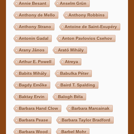
Annie Besant
Anselm Grün
Anthony de Mello
Anthony Robbins
Anthony Strano
Antoine de Saint-Exupéry
Antonin Gadal
Anton Pavlovics Csehov
Arany János
Arató Mihály
Arthur E. Powell
Atreya
Babits Mihály
Babulka Péter
Bagdy Emőke
Baird T. Spalding
Baktay Ervin
Balogh Béla
Barbara Hand Clow
Barbara Marcainak
Barbara Pease
Barbara Taylor Bradford
Barbara Wood
Barbel Mohr