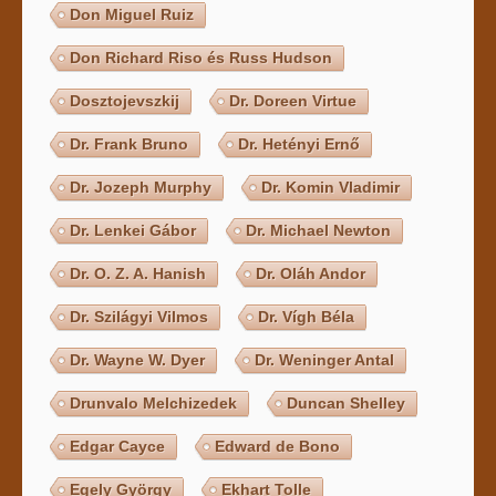
Don Miguel Ruiz
Don Richard Riso és Russ Hudson
Dosztojevszkij
Dr. Doreen Virtue
Dr. Frank Bruno
Dr. Hetényi Ernő
Dr. Jozeph Murphy
Dr. Komin Vladimir
Dr. Lenkei Gábor
Dr. Michael Newton
Dr. O. Z. A. Hanish
Dr. Oláh Andor
Dr. Szilágyi Vilmos
Dr. Vígh Béla
Dr. Wayne W. Dyer
Dr. Weninger Antal
Drunvalo Melchizedek
Duncan Shelley
Edgar Cayce
Edward de Bono
Egely György
Ekhart Tolle