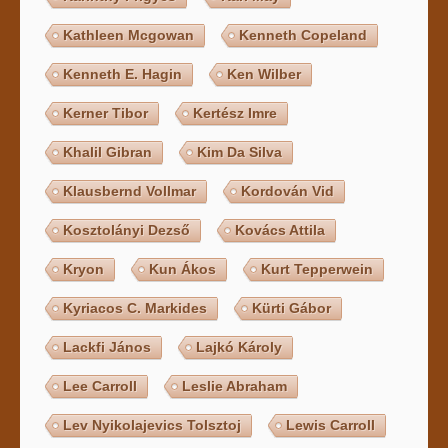
Kathleen Mcgowan
Kenneth Copeland
Kenneth E. Hagin
Ken Wilber
Kerner Tibor
Kertész Imre
Khalil Gibran
Kim Da Silva
Klausbernd Vollmar
Kordován Vid
Kosztolányi Dezső
Kovács Attila
Kryon
Kun Ákos
Kurt Tepperwein
Kyriacos C. Markides
Kürti Gábor
Lackfi János
Lajkó Károly
Lee Carroll
Leslie Abraham
Lev Nyikolajevics Tolsztoj
Lewis Carroll