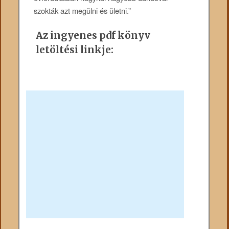
szokták azt megülni és ületni.”
Az ingyenes pdf könyv
letöltési linkje: