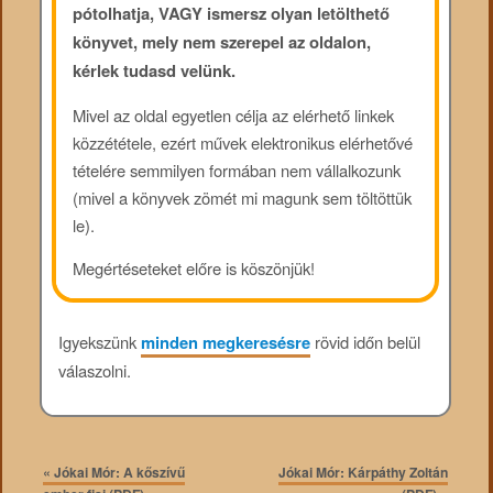
pótolhatja, VAGY ismersz olyan letölthető
könyvet, mely nem szerepel az oldalon,
kérlek tudasd velünk.
Mivel az oldal egyetlen célja az elérhető linkek
közzététele, ezért művek elektronikus elérhetővé
tételére semmilyen formában nem vállalkozunk
(mivel a könyvek zömét mi magunk sem töltöttük
le).
Megértéseteket előre is köszönjük!
Igyekszünk
minden megkeresésre
rövid időn belül
válaszolni.
«
Jókai Mór: A kőszívű
Jókai Mór: Kárpáthy Zoltán