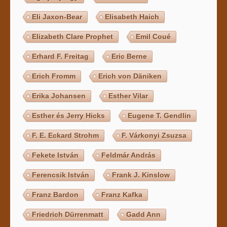
Eli Jaxon-Bear
Elisabeth Haich
Elizabeth Clare Prophet
Emil Coué
Erhard F. Freitag
Eric Berne
Erich Fromm
Erich von Däniken
Erika Johansen
Esther Vilar
Esther és Jerry Hicks
Eugene T. Gendlin
F. E. Eckard Strohm
F. Várkonyi Zsuzsa
Fekete István
Feldmár András
Ferencsik István
Frank J. Kinslow
Franz Bardon
Franz Kafka
Friedrich Dürrenmatt
Gadd Ann