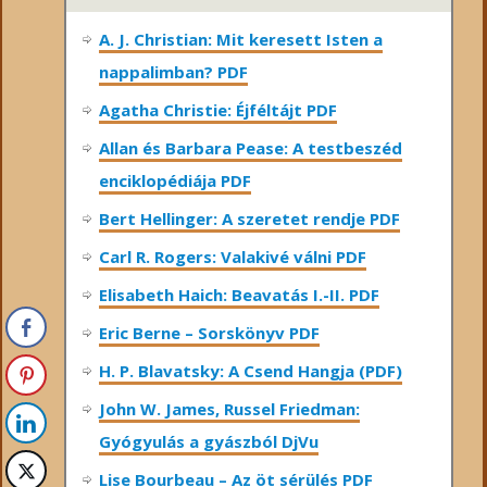
A. J. Christian: Mit keresett Isten a
nappalimban? PDF
Agatha Christie: Éjféltájt PDF
Allan és Barbara Pease: A testbeszéd
enciklopédiája PDF
Bert Hellinger: A ​szeretet rendje PDF
Carl R. Rogers: Valakivé válni PDF
Elisabeth Haich: Beavatás I.-II. PDF
Eric Berne – Sorskönyv PDF
H. P. Blavatsky: A Csend Hangja (PDF)
John W. James, Russel Friedman:
Gyógyulás a gyászból DjVu
Lise Bourbeau – Az öt sérülés PDF