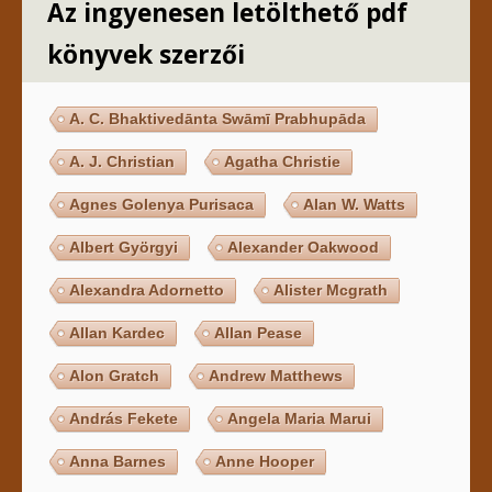
Az ingyenesen letölthető pdf
könyvek szerzői
A. C. Bhaktivedānta Swāmī Prabhupāda
A. J. Christian
Agatha Christie
Agnes Golenya Purisaca
Alan W. Watts
Albert Györgyi
Alexander Oakwood
Alexandra Adornetto
Alister Mcgrath
Allan Kardec
Allan Pease
Alon Gratch
Andrew Matthews
András Fekete
Angela Maria Marui
Anna Barnes
Anne Hooper