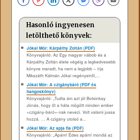
Hasonló ingyenesen
letölthető könyvek:
Jókai Mór: Kárpáthy Zoltán (PDF)
Könyvajánló: Az Egy magyar nábob és a
Kárpáthy Zoltán élete végéig a legkedvesebb
könyve maradt, ha nem a legjobb – írja
Mikszáth Kálmán Jókai regényeiről,...
Jókai Mór: A czigánybáró (PDF és
hangoskönyv)
Könyvajánló: „Tudta ám azt jól Botsinkay
Jónás, hogy őt a háta mögött minden ember
»czigány-báró«-nak nevezi. Volt valami jussa
hozzá. … A czigány utolsó a...
Jókai Mór: Az apja fia (PDF)
Könyvajánló: „Apám! Édes apám! mondá az