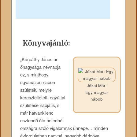
Könyvajánló:
„Kárpáthy János úr
őnagysága névnapja
ez, s minthogy
ugyanazon napon
Jókai Mór:
születék, melyre
Egy magyar
kereszteltetett, egyúttal
nábob
születése napja is, s
már hatvankilenc
esztendő óta hetedhét
országra szóló vigalomnak ünnepe… minden
évfordulatban nagynál nagyobb dáridóval