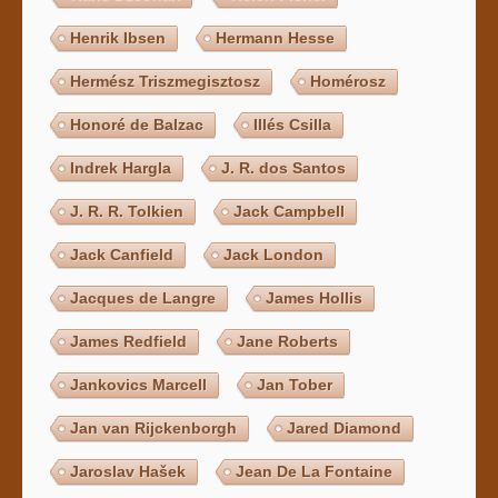
Henrik Ibsen
Hermann Hesse
Hermész Triszmegisztosz
Homérosz
Honoré de Balzac
Illés Csilla
Indrek Hargla
J. R. dos Santos
J. R. R. Tolkien
Jack Campbell
Jack Canfield
Jack London
Jacques de Langre
James Hollis
James Redfield
Jane Roberts
Jankovics Marcell
Jan Tober
Jan van Rijckenborgh
Jared Diamond
Jaroslav Hašek
Jean De La Fontaine