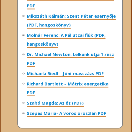
PDF
Mikszáth Kálmán: Szent Péter esernyője
(PDF, hangoskönyv)
Molnár Ferenc: A Pál utcai fiúk (PDF,
hangoskönyv)
Dr. Michael Newton: Lelkünk útja 1.rész
PDF
Michaela Riedl – Jóni-masszázs PDF
Richard Bartlett – Mátrix energetika
PDF
Szabó Magda: Az őz (PDF)
Szepes Mária- A vörös oroszlán PDF