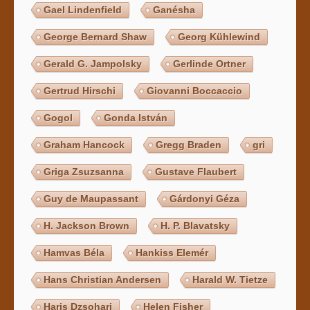
Gael Lindenfield
Ganésha
George Bernard Shaw
Georg Kühlewind
Gerald G. Jampolsky
Gerlinde Ortner
Gertrud Hirschi
Giovanni Boccaccio
Gogol
Gonda István
Graham Hancock
Gregg Braden
gri
Griga Zsuzsanna
Gustave Flaubert
Guy de Maupassant
Gárdonyi Géza
H. Jackson Brown
H. P. Blavatsky
Hamvas Béla
Hankiss Elemér
Hans Christian Andersen
Harald W. Tietze
Haris Dzsohari
Helen Fisher