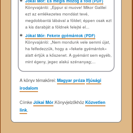
Jókai Mór: És mégis mozog a föld (PDF)
Könyvajánló: „Eppur si muove! Mikor Galilei
ezt az emlékezetes mondást tevé,
megdobbantá lábával a földet; éppen csak ezt
a kis darabját a földnek felejté el...
Jókai Mór: Fekete gyémántok (PDF)
Könyvajánló: „Nem mondunk vele semmi újat,
ha felfedezzük, hogy a »fekete gyémántok«
alatt értjük a kőszenet. A gyémánt sem egyéb,
mint égeny, jegec alakú szénanyag;...
A könyv témakörei:
Magyar próza
Ifjúsági
irodalom
Címke
Jókai Mór
.
Könyvjelzőkhöz
Közvetlen
link
.