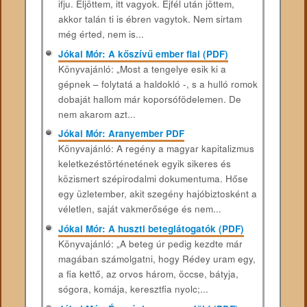
ifju. Eljöttem, itt vagyok. Éjfél után jöttem,
akkor talán ti is ébren vagytok. Nem sirtam
még érted, nem is...
Jókai Mór: A kőszívű ember fiai (PDF)
Könyvajánló: „Most a tengelye esik ki a
gépnek – folytatá a haldokló -, s a hulló romok
dobaját hallom már koporsófödelemen. De
nem akarom azt...
Jókai Mór: Aranyember PDF
Könyvajánló: A ​regény a magyar kapitalizmus
keletkezéstörténetének egyik sikeres és
közismert szépirodalmi dokumentuma. Hőse
egy üzletember, akit szegény hajóbiztosként a
véletlen, saját vakmerősége és nem...
Jókai Mór: A huszti beteglátogatók (PDF)
Könyvajánló: „A beteg úr pedig kezdte már
magában számolgatni, hogy Rédey uram egy,
a fia kettő, az orvos három, öccse, bátyja,
sógora, komája, keresztfia nyolc;...