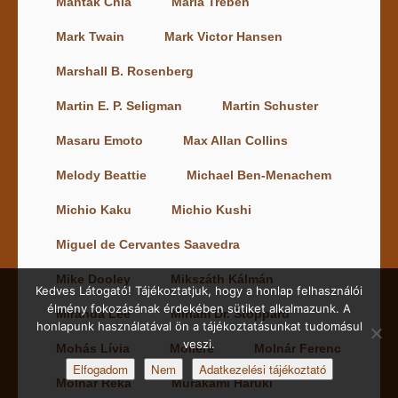
Mantak Chia
Maria Treben
Mark Twain
Mark Victor Hansen
Marshall B. Rosenberg
Martin E. P. Seligman
Martin Schuster
Masaru Emoto
Max Allan Collins
Melody Beattie
Michael Ben-Menachem
Michio Kaku
Michio Kushi
Miguel de Cervantes Saavedra
Mike Dooley
Mikszáth Kálmán
Kedves Látogató! Tájékoztatjuk, hogy a honlap felhasználói
élmény fokozásának érdekében sütiket alkalmazunk. A
Miranda Lee
Miriam Dr. Stoppard
honlapunk használatával ön a tájékoztatásunkat tudomásul
veszi.
Mohás Lívia
Moliere
Molnár Ferenc
Elfogadom
Nem
Adatkezelési tájékoztató
Molnár Réka
Murakami Haruki