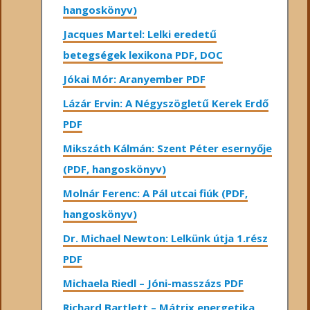
hangoskönyv)
Jacques Martel: Lelki eredetű
betegségek lexikona PDF, DOC
Jókai Mór: Aranyember PDF
Lázár Ervin: A Négyszögletű Kerek Erdő
PDF
Mikszáth Kálmán: Szent Péter esernyője
(PDF, hangoskönyv)
Molnár Ferenc: A Pál utcai fiúk (PDF,
hangoskönyv)
Dr. Michael Newton: Lelkünk útja 1.rész
PDF
Michaela Riedl – Jóni-masszázs PDF
Richard Bartlett – Mátrix energetika