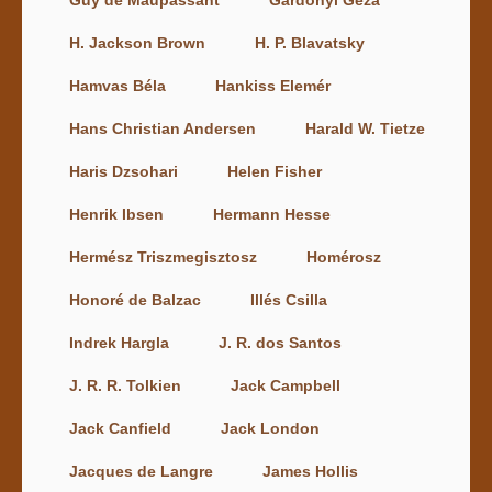
H. Jackson Brown
H. P. Blavatsky
Hamvas Béla
Hankiss Elemér
Hans Christian Andersen
Harald W. Tietze
Haris Dzsohari
Helen Fisher
Henrik Ibsen
Hermann Hesse
Hermész Triszmegisztosz
Homérosz
Honoré de Balzac
Illés Csilla
Indrek Hargla
J. R. dos Santos
J. R. R. Tolkien
Jack Campbell
Jack Canfield
Jack London
Jacques de Langre
James Hollis