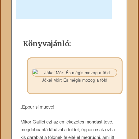
Könyvajánló:
Jókai Mór: És mégis mozog a föld
„Eppur si muove!
Mikor Galilei ezt az emlékezetes mondást tevé,
megdobbantá lábával a földet; éppen csak ezt a
kis darabját a földnek felejté el megrúgni, ami itt