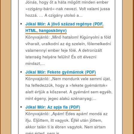
Jónás, hogy őt a háta mögött minden ember
»czigány-báró«-nak nevezi. Volt valami jussa
hozzá. … A czigány utolsó a...
Jókai Mór: A jövő század regénye (PDF,
HTML, hangoskönyv)
Könyvajánló: „Minő hatalom! Kigúnyolni a föld
viharait, uralkodni az ég szelein, fölemelkedni
valamennyi ember feje fölé. A detronizált
istenség helyére felülni! És ott élvezni
mindazt,...
Jókai Mór: Fekete gyémántok (PDF)
Könyvajánló: „Nem mondunk vele semmi újat,
ha felfedezzük, hogy a »fekete gyémántok«
alatt értjük a kőszenet. A gyémánt sem egyéb,
mint égeny, jegec alakú szénanyag;...
Jókai Mór: Az apja fia (PDF)
Könyvajánló: „Apám! Édes apám! mondá az
ifju. Eljöttem, itt vagyok. Éjfél után jöttem,
akkor talán ti is ébren vagytok. Nem sirtam
még érted, nem is...