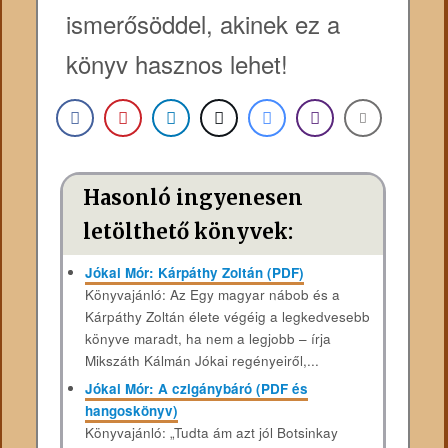
ismerősöddel, akinek ez a
könyv hasznos lehet!
Hasonló ingyenesen
letölthető könyvek:
Jókai Mór: Kárpáthy Zoltán (PDF)
Könyvajánló: Az Egy magyar nábob és a
Kárpáthy Zoltán élete végéig a legkedvesebb
könyve maradt, ha nem a legjobb – írja
Mikszáth Kálmán Jókai regényeiről,...
Jókai Mór: A czigánybáró (PDF és
hangoskönyv)
Könyvajánló: „Tudta ám azt jól Botsinkay