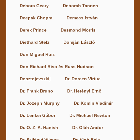
Debora Geary
Deborah Tannen
Deepak Chopra
Demecs István
Derek Prince
Desmond Morris
Diethard Stelz
Domján László
Don Miguel Ruiz
Don Richard Riso és Russ Hudson
Dosztojevszkij
Dr. Doreen Virtue
Dr. Frank Bruno
Dr. Hetényi Ernő
Dr. Jozeph Murphy
Dr. Komin Vladimir
Dr. Lenkei Gábor
Dr. Michael Newton
Dr. O. Z. A. Hanish
Dr. Oláh Andor
Dr. Szilágyi Vilmos
Dr. Vígh Béla