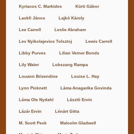
Kyriacos C. Markides
Kürti Gábor
Lackfi János
Lajkó Károly
Lee Carroll
Leslie Abraham
Lev Nyikolajevics Tolsztoj
Lewis Carroll
Libby Purves
Lilian Verner Bonds
Lily Water
Lobszang Rampa
Louann Brizendine
Louise L. Hay
Lynn Picknett
Láma Anagarika Govinda
Láma Ole Nydahl
László Ervin
Lázár Ervin
Lénárt Gitta
M. Scott Peck
Malcolm Gladwell