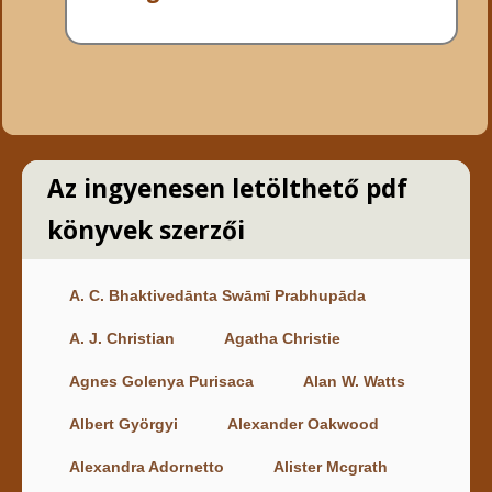
Az ingyenesen letölthető pdf
könyvek szerzői
A. C. Bhaktivedānta Swāmī Prabhupāda
A. J. Christian
Agatha Christie
Agnes Golenya Purisaca
Alan W. Watts
Albert Györgyi
Alexander Oakwood
Alexandra Adornetto
Alister Mcgrath