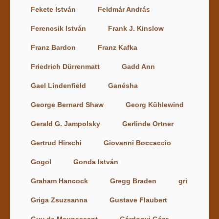
Fekete István
Feldmár András
Ferencsik István
Frank J. Kinslow
Franz Bardon
Franz Kafka
Friedrich Dürrenmatt
Gadd Ann
Gael Lindenfield
Ganésha
George Bernard Shaw
Georg Kühlewind
Gerald G. Jampolsky
Gerlinde Ortner
Gertrud Hirschi
Giovanni Boccaccio
Gogol
Gonda István
Graham Hancock
Gregg Braden
gri
Griga Zsuzsanna
Gustave Flaubert
Guy de Maupassant
Gárdonyi Géza