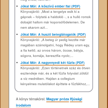
Jókai Mór: A kőszívű ember fiai (PDF)
Könyvajánló: „Most a tengelye esik ki a
gépnek – folytatá a haldokló -, s a hulló romok
dobaját hallom már koporsófödelemen. De
nem akarom azt...
Jókai Mór: A huszti beteglátogatók (PDF)
Könyvajánló: „A beteg úr pedig kezdte már
magában számolgatni, hogy Rédey uram egy,
a fia kettő, az orvos három, öccse, bátyja,
sógora, komája, keresztfia nyolc;...
Jókai Mór: A nagyenyedi két fűzfa (PDF)
Könyvajánló: „Ezen történetnek száz és ötven
esztendeje már, és a két fűzfa folyvást zöldül
a viz medrében. Hajdan a collegium
kényelmes mulatólakot építtete e fűzfákhoz,...
A könyv témakörei:
Magyar próza
Ifjúsági
irodalom