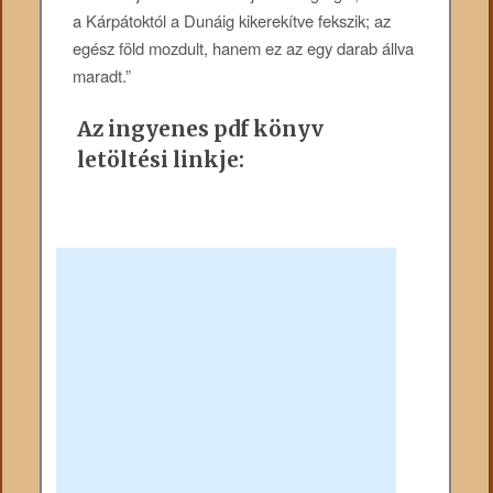
a Kárpátoktól a Dunáig kikerekítve fekszik; az
egész föld mozdult, hanem ez az egy darab állva
maradt.”
Az ingyenes pdf könyv
letöltési linkje: