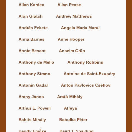
Allan Kardec
Allan Pease
Alon Gratch
Andrew Matthews
András Fekete
Angela Maria Marui
Anna Barnes
Anne Hooper
Annie Besant
Anselm Grün
Anthony de Mello
Anthony Robbins
Anthony Strano
Antoine de Saint-Exupéry
Antonin Gadal
Anton Pavlovics Csehov
Arany János
Arató Mihály
Arthur E. Powell
Atreya
Babits Mihály
Babulka Péter
Bagdy Emőke
Baird T. Spalding