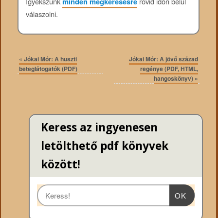
Igyekszünk
minden megkeresésre
rövid időn belül
válaszolni.
«
Jókai Mór: A huszti
Jókai Mór: A jövő század
beteglátogatók (PDF)
regénye (PDF, HTML,
hangoskönyv)
»
Keress az ingyenesen
letölthető pdf könyvek
között!
OK