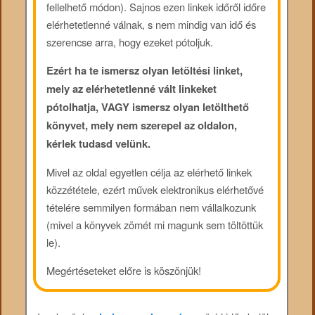
fellelhető módon). Sajnos ezen linkek időről időre
elérhetetlenné válnak, s nem mindig van idő és
szerencse arra, hogy ezeket pótoljuk.
Ezért ha te ismersz olyan letöltési linket,
mely az elérhetetlenné vált linkeket
pótolhatja, VAGY ismersz olyan letölthető
könyvet, mely nem szerepel az oldalon,
kérlek tudasd velünk.
Mivel az oldal egyetlen célja az elérhető linkek
közzététele, ezért művek elektronikus elérhetővé
tételére semmilyen formában nem vállalkozunk
(mivel a könyvek zömét mi magunk sem töltöttük
le).
Megértéseteket előre is köszönjük!