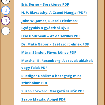
Eric Berne – Sorskönyv PDF
H. P. Blavatsky: A Csend Hangja (PDF)
John W. James, Russel Friedman:
Gyógyulás a gyászból DjVu
Lise Bourbeau – Az öt sérülés PDF
Dr. Máté Gábor – Szétszórt elmék PDF
Márai Sándor: Füves könyv PDF
Marshall B. Rosenberg: A szavak ablakok
vagy falak PDF
Ruediger Dahlke: A betegség mint
szimbólum PDF
Susan Forward: Mérgező szülők PDF
Szabó Magda: Abigél PDF