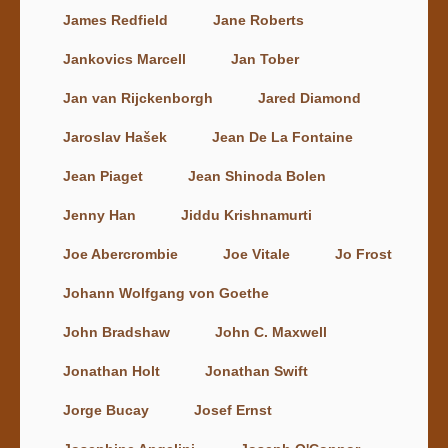
James Redfield
Jane Roberts
Jankovics Marcell
Jan Tober
Jan van Rijckenborgh
Jared Diamond
Jaroslav Hašek
Jean De La Fontaine
Jean Piaget
Jean Shinoda Bolen
Jenny Han
Jiddu Krishnamurti
Joe Abercrombie
Joe Vitale
Jo Frost
Johann Wolfgang von Goethe
John Bradshaw
John C. Maxwell
Jonathan Holt
Jonathan Swift
Jorge Bucay
Josef Ernst