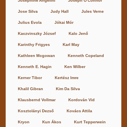
Josephine Angelini
Joseph O'Connor
Jose Silva
Judy Hall
Jules Verne
Julius Evola
Jókai Mór
Kaczvinszky József
Kalo Jenő
Karinthy Frigyes
Karl May
Kathleen Mcgowan
Kenneth Copeland
Kenneth E. Hagin
Ken Wilber
Kerner Tibor
Kertész Imre
Khalil Gibran
Kim Da Silva
Klausbernd Vollmar
Kordován Vid
Kosztolányi Dezső
Kovács Attila
Kryon
Kun Ákos
Kurt Tepperwein