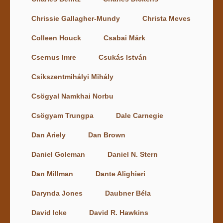
Chrissie Gallagher-Mundy
Christa Meves
Colleen Houck
Csabai Márk
Csernus Imre
Csukás István
Csíkszentmihályi Mihály
Csögyal Namkhai Norbu
Csögyam Trungpa
Dale Carnegie
Dan Ariely
Dan Brown
Daniel Goleman
Daniel N. Stern
Dan Millman
Dante Alighieri
Darynda Jones
Daubner Béla
David Icke
David R. Hawkins