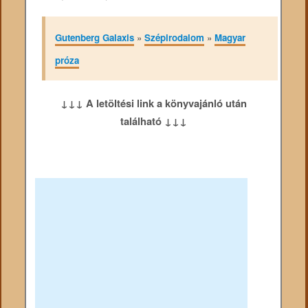
Gutenberg Galaxis
»
Szépirodalom
»
Magyar
próza
↓↓↓ A letöltési link a könyvajánló után
található ↓↓↓