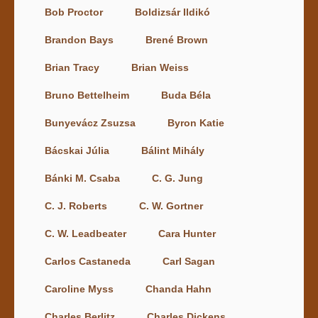
Bob Proctor
Boldizsár Ildikó
Brandon Bays
Brené Brown
Brian Tracy
Brian Weiss
Bruno Bettelheim
Buda Béla
Bunyevácz Zsuzsa
Byron Katie
Bácskai Júlia
Bálint Mihály
Bánki M. Csaba
C. G. Jung
C. J. Roberts
C. W. Gortner
C. W. Leadbeater
Cara Hunter
Carlos Castaneda
Carl Sagan
Caroline Myss
Chanda Hahn
Charles Berlitz
Charles Dickens