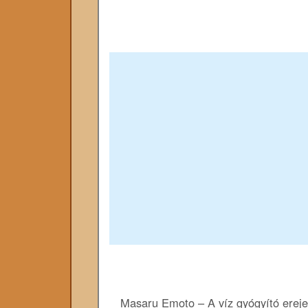
Masaru Emoto – A víz gyógyító ereje 