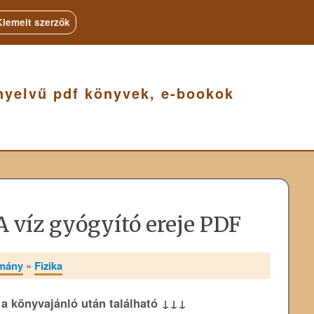
Kiemelt szerzők
nyelvű pdf könyvek, e-bookok
 víz gyógyító ereje PDF
omány
»
Fizika
k a könyvajánló után található ↓↓↓