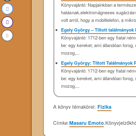
Könyvajánló: Napjainkban a természe
hatásnak,elektromágneses sugárzásna
volt arról, hogy a mobiltelefon, a mikr
Egely György – Tiltott találmányok
Könyvajánló: 1712-ben egy fiatal ném
be: egy kereket, ami állandóan forog,
mozog,...
Egely György: Tiltott Találmányok
Könyvajánló: 1712-ben egy fiatal ném
be: egy kereket, ami állandóan forog,
mozog,...
A könyv témakörei:
Fizika
Címke
Masaru Emoto
.
Könyvjelzők