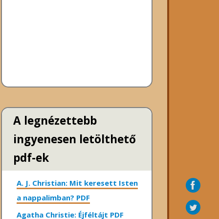
A legnézettebb
ingyenesen letölthető
pdf-ek
A. J. Christian: Mit keresett Isten
a nappalimban? PDF
Agatha Christie: Éjféltájt PDF