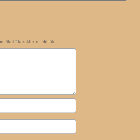
mezőket
*
karakterrel jelöltük