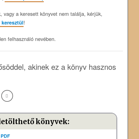
 vagy a keresett könyvet nem találja, kérjük,
 keresztül
!
den felhasználó nevében.
söddel, akinek ez a könyv hasznos
letölthető könyvek:
a PDF