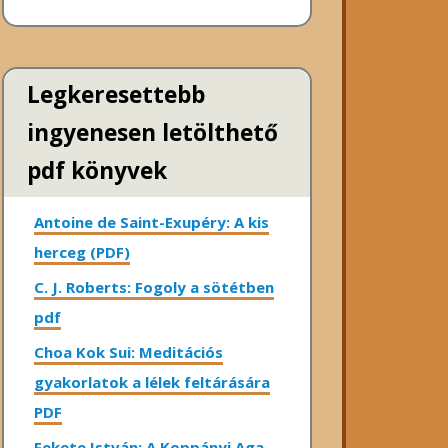
Legkeresettebb
ingyenesen letölthető
pdf könyvek
Antoine de Saint-Exupéry: A kis
herceg (PDF)
C. J. Roberts: Fogoly a sötétben
pdf
Choa Kok Sui: Meditációs
gyakorlatok a lélek feltárására
PDF
Fekete István: A Koppányi Aga