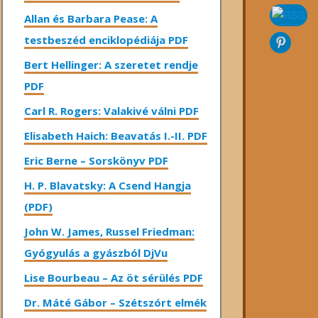
Allan és Barbara Pease: A
testbeszéd enciklopédiája PDF
Bert Hellinger: A ​szeretet rendje
PDF
Carl R. Rogers: Valakivé válni PDF
Elisabeth Haich: Beavatás I.-II. PDF
Eric Berne – Sorskönyv PDF
H. P. Blavatsky: A Csend Hangja
(PDF)
John W. James, Russel Friedman:
Gyógyulás a gyászból DjVu
Lise Bourbeau – Az öt sérülés PDF
Dr. Máté Gábor – Szétszórt elmék