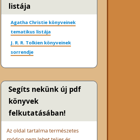
listája
Agatha Christie könyveinek
tematikus listája
J. R. R. Tolkien könyveinek
sorrendje
Segíts nekünk új pdf
könyvek
felkutatásában!
Az oldal tartalma természetes
módon nem lehet teljes és