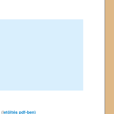
(l
etöltés pdf-ben)