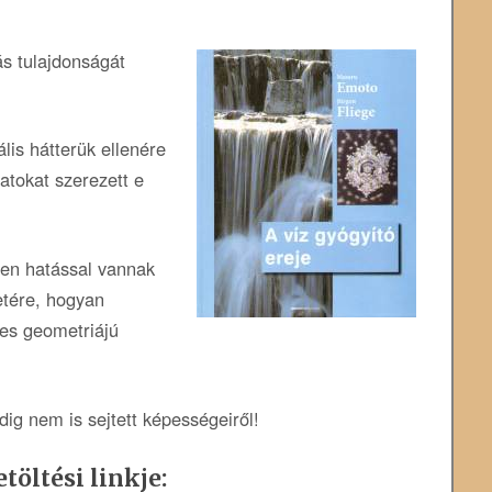
ás tulajdonságát
ális hátterük ellenére
tokat szerezett e
yen hatással vannak
etére, hogyan
tes geometriájú
dig nem is sejtett képességeiről!
töltési linkje: