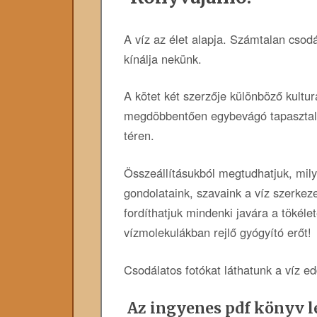
A víz az élet alapja. Számtalan csod
kínálja nekünk.
A kötet két szerzője különböző kultur
megdöbbentően egybevágó tapasztala
téren.
Összeállításukból megtudhatjuk, mil
gondolataink, szavaink a víz szerkez
fordíthatjuk mindenki javára a tökéle
vízmolekulákban rejlő gyógyító erőt!
Csodálatos fotókat láthatunk a víz ed
Az ingyenes pdf könyv le