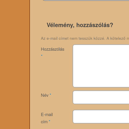
Vélemény, hozzászólás?
Az e-mail címet nem tesszük közzé.
A kötelező 
Hozzászólás
*
Név
*
E-mail
cím
*