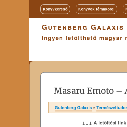
Könyvkereső
Könyvek témakörei
Gutenberg Galaxis
Ingyen letölthető magyar 
Masaru Emoto – A
Gutenberg Galaxis
»
Természettud
↓↓↓ A letöltési lin