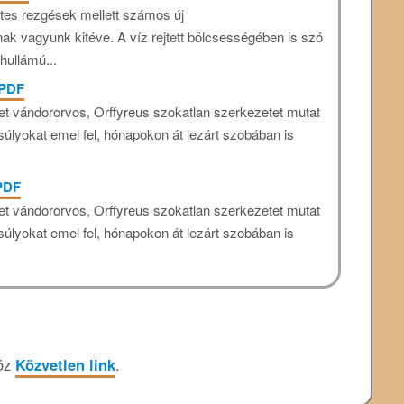
tes rezgések mellett számos új
k vagyunk kitéve. A víz rejtett bölcsességében is szó
ohullámú...
 PDF
et vándororvos, Orffyreus szokatlan szerkezetet mutat
 súlyokat emel fel, hónapokon át lezárt szobában is
 PDF
et vándororvos, Orffyreus szokatlan szerkezetet mutat
 súlyokat emel fel, hónapokon át lezárt szobában is
höz
Közvetlen link
.