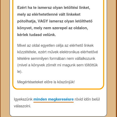
Ezért ha te ismersz olyan letöltési linket,
mely az elérhetetlenné vált linkeket
pótolhatja, VAGY ismersz olyan letölthető
könyvet, mely nem szerepel az oldalon,
kérlek tudasd velünk.
Mivel az oldal egyetlen célja az elérhető linkek
közzététele, ezért művek elektronikus elérhetővé
tételére semmilyen formában nem vállalkozunk
(mivel a könyvek zömét mi magunk sem töltöttük
le).
Megértéseteket előre is köszönjük!
Igyekszünk
minden megkeresésre
rövid időn belül
válaszolni.