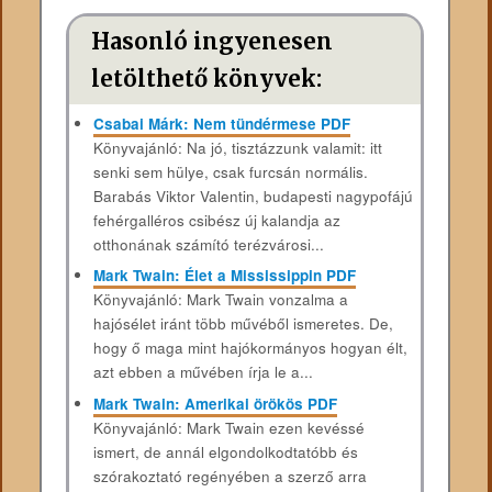
Hasonló ingyenesen
letölthető könyvek:
Csabai Márk: Nem tündérmese PDF
Könyvajánló: Na jó, tisztázzunk valamit: itt
senki sem hülye, csak furcsán normális.
Barabás Viktor Valentin, budapesti nagypofájú
fehérgalléros csibész új kalandja az
otthonának számító terézvárosi...
Mark Twain: Élet a Mississippin PDF
Könyvajánló: Mark Twain vonzalma a
hajósélet iránt több művéből ismeretes. De,
hogy ő maga mint hajókormányos hogyan élt,
azt ebben a művében írja le a...
Mark Twain: Amerikai örökös PDF
Könyvajánló: Mark Twain ezen kevéssé
ismert, de annál elgondolkodtatóbb és
szórakoztató regényében a szerző arra