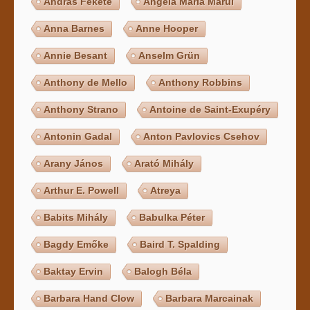
András Fekete
Angela Maria Marui
Anna Barnes
Anne Hooper
Annie Besant
Anselm Grün
Anthony de Mello
Anthony Robbins
Anthony Strano
Antoine de Saint-Exupéry
Antonin Gadal
Anton Pavlovics Csehov
Arany János
Arató Mihály
Arthur E. Powell
Atreya
Babits Mihály
Babulka Péter
Bagdy Emőke
Baird T. Spalding
Baktay Ervin
Balogh Béla
Barbara Hand Clow
Barbara Marcainak