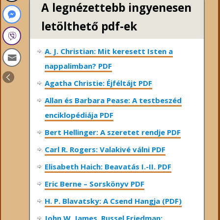
A legnézettebb ingyenesen
letölthető pdf-ek
A. J. Christian: Mit keresett Isten a
nappalimban? PDF
Agatha Christie: Éjféltájt PDF
Allan és Barbara Pease: A testbeszéd
enciklopédiája PDF
Bert Hellinger: A ​szeretet rendje PDF
Carl R. Rogers: Valakivé válni PDF
Elisabeth Haich: Beavatás I.-II. PDF
Eric Berne – Sorskönyv PDF
H. P. Blavatsky: A Csend Hangja (PDF)
John W. James, Russel Friedman: