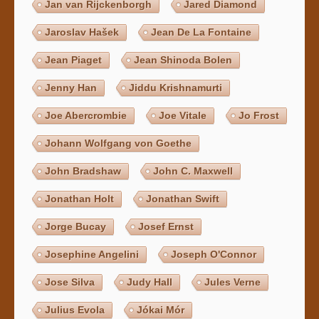
Jan van Rijckenborgh
Jared Diamond
Jaroslav Hašek
Jean De La Fontaine
Jean Piaget
Jean Shinoda Bolen
Jenny Han
Jiddu Krishnamurti
Joe Abercrombie
Joe Vitale
Jo Frost
Johann Wolfgang von Goethe
John Bradshaw
John C. Maxwell
Jonathan Holt
Jonathan Swift
Jorge Bucay
Josef Ernst
Josephine Angelini
Joseph O'Connor
Jose Silva
Judy Hall
Jules Verne
Julius Evola
Jókai Mór