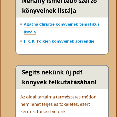
Néhány ismertebb szerző
könyveinek listája
Agatha Christie könyveinek tematikus
listája
J. R. R. Tolkien könyveinek sorrendje
Segíts nekünk új pdf
könyvek felkutatásában!
Az oldal tartalma természetes módon
nem lehet teljes és tökéletes, ezért
kérünk, tudasd velünk: