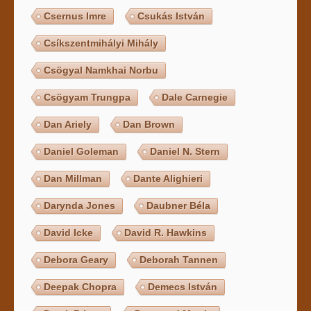
Csernus Imre
Csukás István
Csíkszentmihályi Mihály
Csögyal Namkhai Norbu
Csögyam Trungpa
Dale Carnegie
Dan Ariely
Dan Brown
Daniel Goleman
Daniel N. Stern
Dan Millman
Dante Alighieri
Darynda Jones
Daubner Béla
David Icke
David R. Hawkins
Debora Geary
Deborah Tannen
Deepak Chopra
Demecs István