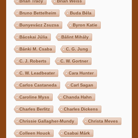
Brian Tracy
Brian Weiss
Bruno Bettelheim
Buda Béla
Bunyevácz Zsuzsa
Byron Katie
Bácskai Júlia
Bálint Mihály
Bánki M. Csaba
C. G. Jung
C. J. Roberts
C. W. Gortner
C. W. Leadbeater
Cara Hunter
Carlos Castaneda
Carl Sagan
Caroline Myss
Chanda Hahn
Charles Berlitz
Charles Dickens
Chrissie Gallagher-Mundy
Christa Meves
Colleen Houck
Csabai Márk