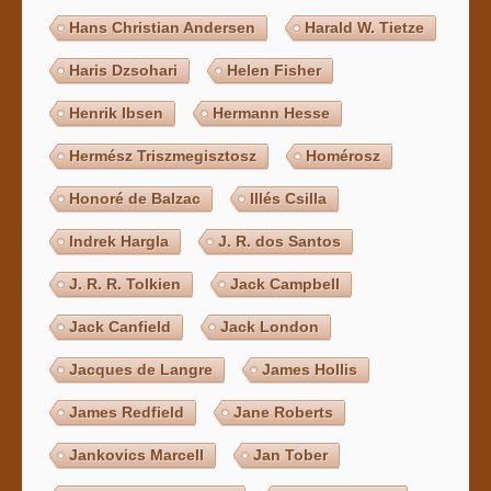
Hans Christian Andersen
Harald W. Tietze
Haris Dzsohari
Helen Fisher
Henrik Ibsen
Hermann Hesse
Hermész Triszmegisztosz
Homérosz
Honoré de Balzac
Illés Csilla
Indrek Hargla
J. R. dos Santos
J. R. R. Tolkien
Jack Campbell
Jack Canfield
Jack London
Jacques de Langre
James Hollis
James Redfield
Jane Roberts
Jankovics Marcell
Jan Tober