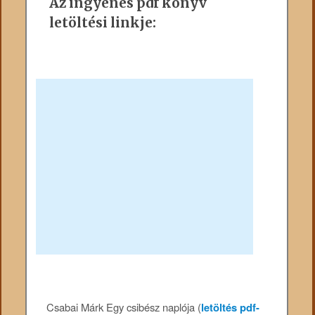
Az ingyenes pdf könyv
letöltési linkje:
Csabai Márk Egy csibész naplója (
letöltés pdf-