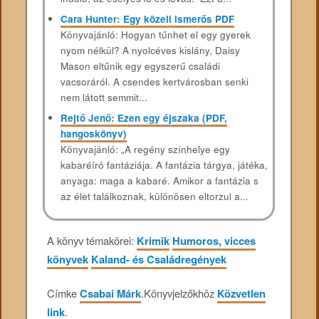
Cara Hunter: Egy közeli ismerős PDF
Könyvajánló: Hogyan tűnhet el egy gyerek
nyom nélkül? A nyolcéves kislány, Daisy
Mason eltűnik egy egyszerű családi
vacsoráról. A csendes kertvárosban senki
nem látott semmit...
Rejtő Jenő: Ezen egy éjszaka (PDF,
hangoskönyv)
Könyvajánló: „A regény színhelye egy
kabaréíró fantáziája. A fantázia tárgya, játéka,
anyaga: maga a kabaré. Amikor a fantázia s
az élet találkoznak, különösen eltorzul a...
A könyv témakörei:
Krimik
Humoros, vicces
könyvek
Kaland- és Családregények
Címke
Csabai Márk
.
Könyvjelzőkhöz
Közvetlen
link
.