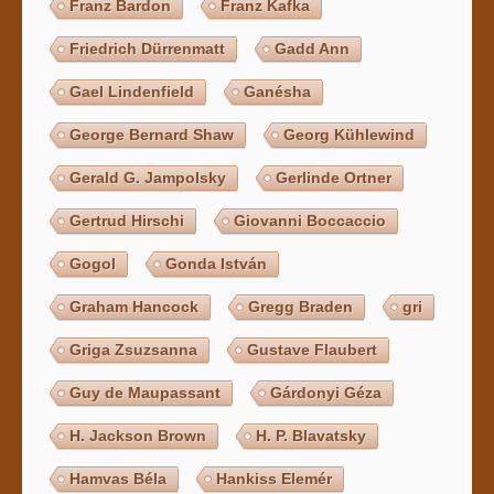
Franz Bardon
Franz Kafka
Friedrich Dürrenmatt
Gadd Ann
Gael Lindenfield
Ganésha
George Bernard Shaw
Georg Kühlewind
Gerald G. Jampolsky
Gerlinde Ortner
Gertrud Hirschi
Giovanni Boccaccio
Gogol
Gonda István
Graham Hancock
Gregg Braden
gri
Griga Zsuzsanna
Gustave Flaubert
Guy de Maupassant
Gárdonyi Géza
H. Jackson Brown
H. P. Blavatsky
Hamvas Béla
Hankiss Elemér