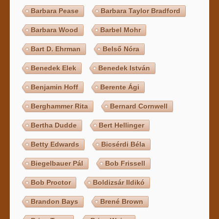
Barbara Pease
Barbara Taylor Bradford
Barbara Wood
Barbel Mohr
Bart D. Ehrman
Belső Nóra
Benedek Elek
Benedek István
Benjamin Hoff
Berente Ági
Berghammer Rita
Bernard Cornwell
Bertha Dudde
Bert Hellinger
Betty Edwards
Bicsérdi Béla
Biegelbauer Pál
Bob Frissell
Bob Proctor
Boldizsár Ildikó
Brandon Bays
Brené Brown