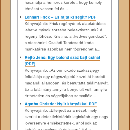
használja a humoros keretet, hogy komoly
témákat vessen fel és...
Lennart Frick – És ​rajta ki segít? PDF
Könyvajánló: Frick regényének alapkérdése:
lehet-e mások sorsába beleavtkoznunk? A
regény főhőse, Kristina, a „kedves gondozó”,
a stockholmi Családi Tanácsadó iroda
munkatársa azonban nem töprenghet a...
Rejtő Jenő: Egy bolond száz bajt csinál
(PDF)
Könyvajánló: „Az önműködő szakaszjegy
feltalálója egy négyszögletű kazettát hordott
magánál állandóan, és bemutatta találmányát.
Ez a találmány annyira bonyolult volt, annyira
érthetetlen és végcéljában semmiféle...
Agatha Christie: Nyílt ​kártyákkal PDF
Könyvajánló: „Elterjedt az a nézet, mely
szerint a detektívhistóriák leginkább egy nagy
lóversenyre emlékeztetnek, ahol sok az
induló, az esélyes ló és lovas.” Ezt a...