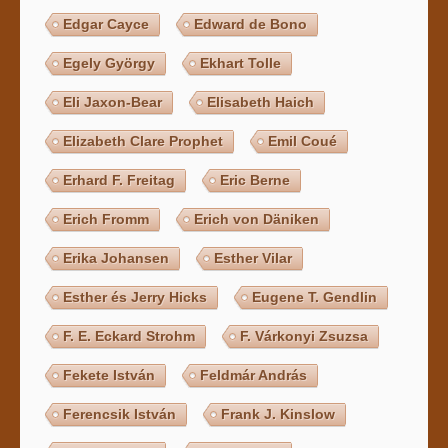
Edgar Cayce
Edward de Bono
Egely György
Ekhart Tolle
Eli Jaxon-Bear
Elisabeth Haich
Elizabeth Clare Prophet
Emil Coué
Erhard F. Freitag
Eric Berne
Erich Fromm
Erich von Däniken
Erika Johansen
Esther Vilar
Esther és Jerry Hicks
Eugene T. Gendlin
F. E. Eckard Strohm
F. Várkonyi Zsuzsa
Fekete István
Feldmár András
Ferencsik István
Frank J. Kinslow