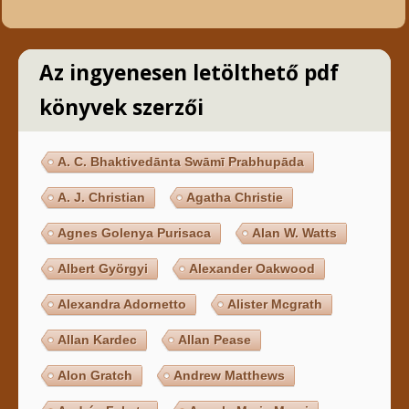
Az ingyenesen letölthető pdf
könyvek szerzői
A. C. Bhaktivedānta Swāmī Prabhupāda
A. J. Christian
Agatha Christie
Agnes Golenya Purisaca
Alan W. Watts
Albert Györgyi
Alexander Oakwood
Alexandra Adornetto
Alister Mcgrath
Allan Kardec
Allan Pease
Alon Gratch
Andrew Matthews