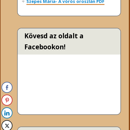
Szepes Mária- A vörös oroszlán PDF
Kövesd az oldalt a
Facebookon!