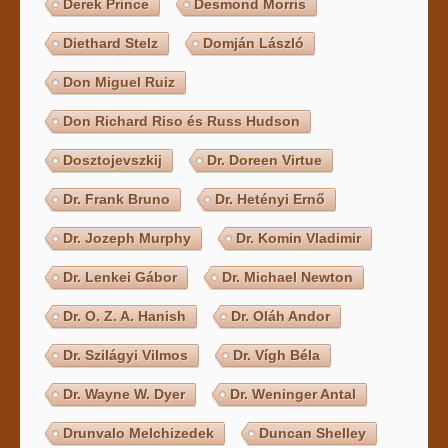
Derek Prince
Desmond Morris
Diethard Stelz
Domján László
Don Miguel Ruiz
Don Richard Riso és Russ Hudson
Dosztojevszkij
Dr. Doreen Virtue
Dr. Frank Bruno
Dr. Hetényi Ernő
Dr. Jozeph Murphy
Dr. Komin Vladimir
Dr. Lenkei Gábor
Dr. Michael Newton
Dr. O. Z. A. Hanish
Dr. Oláh Andor
Dr. Szilágyi Vilmos
Dr. Vígh Béla
Dr. Wayne W. Dyer
Dr. Weninger Antal
Drunvalo Melchizedek
Duncan Shelley