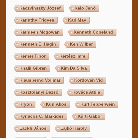
Kaczvinszky József
Kalo Jenő
Karinthy Frigyes
Karl May
Kathleen Mcgowan
Kenneth Copeland
Kenneth E. Hagin
Ken Wilber
Kerner Tibor
Kertész Imre
Khalil Gibran
Kim Da Silva
Klausbernd Vollmar
Kordován Vid
Kosztolányi Dezső
Kovács Attila
Kryon
Kun Ákos
Kurt Tepperwein
Kyriacos C. Markides
Kürti Gábor
Lackfi János
Lajkó Károly