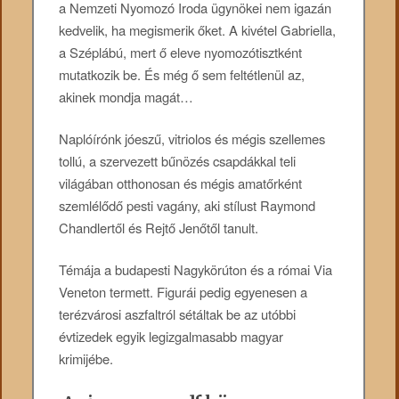
a Nemzeti Nyomozó Iroda ügynökei nem igazán
kedvelik, ha megismerik őket. A kivétel Gabriella,
a Széplábú, mert ő eleve nyomozótisztként
mutatkozik be. És még ő sem feltétlenül az,
akinek mondja magát…
Naplóírónk jóeszű, vitriolos és mégis szellemes
tollú, a szervezett bűnözés csapdákkal teli
világában otthonosan és mégis amatőrként
szemlélődő pesti vagány, aki stílust Raymond
Chandlertől és Rejtő Jenőtől tanult.
Témája a budapesti Nagykörúton és a római Via
Veneton termett. Figurái pedig egyenesen a
terézvárosi aszfaltról sétáltak be az utóbbi
évtizedek egyik legizgalmasabb magyar
krimijébe.