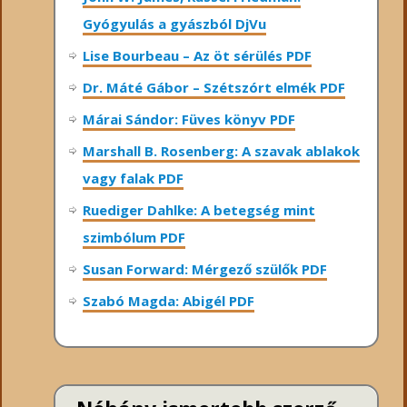
Gyógyulás a gyászból DjVu
Lise Bourbeau – Az öt sérülés PDF
Dr. Máté Gábor – Szétszórt elmék PDF
Márai Sándor: Füves könyv PDF
Marshall B. Rosenberg: A szavak ablakok
vagy falak PDF
Ruediger Dahlke: A betegség mint
szimbólum PDF
Susan Forward: Mérgező szülők PDF
Szabó Magda: Abigél PDF