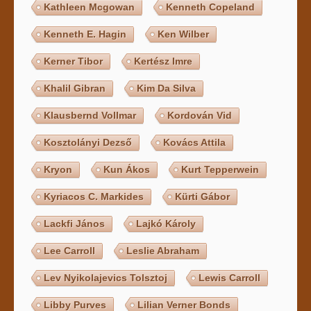
Kathleen Mcgowan
Kenneth Copeland
Kenneth E. Hagin
Ken Wilber
Kerner Tibor
Kertész Imre
Khalil Gibran
Kim Da Silva
Klausbernd Vollmar
Kordován Vid
Kosztolányi Dezső
Kovács Attila
Kryon
Kun Ákos
Kurt Tepperwein
Kyriacos C. Markides
Kürti Gábor
Lackfi János
Lajkó Károly
Lee Carroll
Leslie Abraham
Lev Nyikolajevics Tolsztoj
Lewis Carroll
Libby Purves
Lilian Verner Bonds