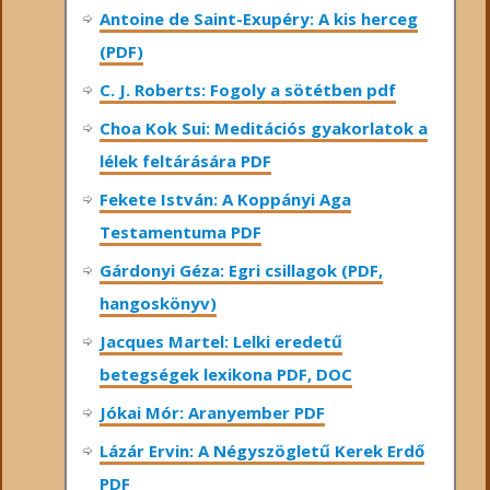
Antoine de Saint-Exupéry: A kis herceg
(PDF)
C. J. Roberts: Fogoly a sötétben pdf
Choa Kok Sui: Meditációs gyakorlatok a
lélek feltárására PDF
Fekete István: A Koppányi Aga
Testamentuma PDF
Gárdonyi Géza: Egri csillagok (PDF,
hangoskönyv)
Jacques Martel: Lelki eredetű
betegségek lexikona PDF, DOC
Jókai Mór: Aranyember PDF
Lázár Ervin: A Négyszögletű Kerek Erdő
PDF