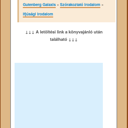
Gutenberg Galaxis
»
Szórakoztató irodalom
»
Ifjúsági irodalom
↓↓↓ A letöltési link a könyvajánló után
található ↓↓↓