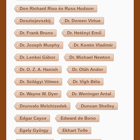
Don Richard Riso és Russ Hudson
Dosztojevszkij
Dr. Doreen Virtue
Dr. Frank Bruno
Dr. Hetényi Ernő
Dr. Jozeph Murphy
Dr. Komin Vladimir
Dr. Lenkei Gábor
Dr. Michael Newton
Dr. O. Z. A. Hanish
Dr. Oláh Andor
Dr. Szilágyi Vilmos
Dr. Vígh Béla
Dr. Wayne W. Dyer
Dr. Weninger Antal
Drunvalo Melchizedek
Duncan Shelley
Edgar Cayce
Edward de Bono
Egely György
Ekhart Tolle