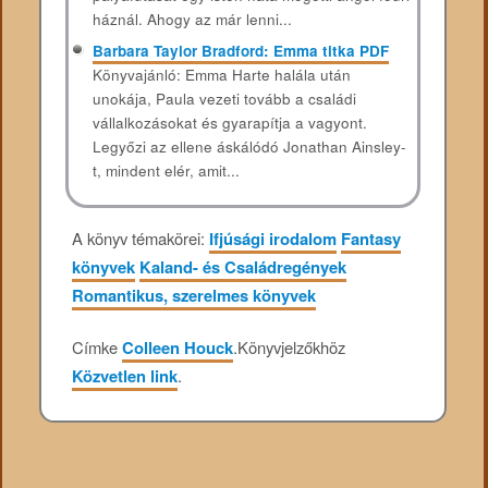
háznál. Ahogy az már lenni...
Barbara Taylor Bradford: Emma ​titka PDF
Könyvajánló: Emma Harte halála után
unokája, Paula vezeti tovább a családi
vállalkozásokat és gyarapítja a vagyont.
Legyőzi az ellene áskálódó Jonathan Ainsley-
t, mindent elér, amit...
A könyv témakörei:
Ifjúsági irodalom
Fantasy
könyvek
Kaland- és Családregények
Romantikus, szerelmes könyvek
Címke
Colleen Houck
.
Könyvjelzőkhöz
Közvetlen link
.