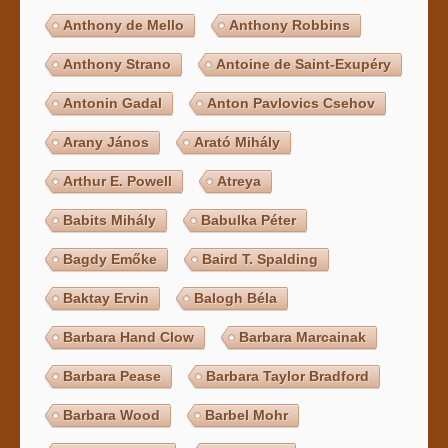
Anthony de Mello
Anthony Robbins
Anthony Strano
Antoine de Saint-Exupéry
Antonin Gadal
Anton Pavlovics Csehov
Arany János
Arató Mihály
Arthur E. Powell
Atreya
Babits Mihály
Babulka Péter
Bagdy Emőke
Baird T. Spalding
Baktay Ervin
Balogh Béla
Barbara Hand Clow
Barbara Marcainak
Barbara Pease
Barbara Taylor Bradford
Barbara Wood
Barbel Mohr