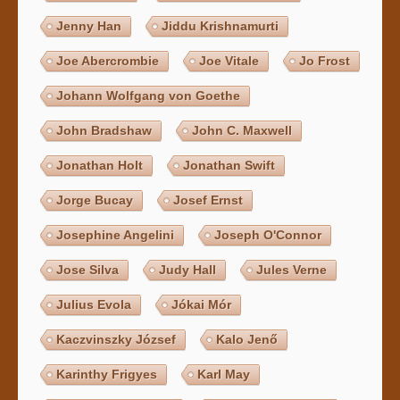
Jenny Han
Jiddu Krishnamurti
Joe Abercrombie
Joe Vitale
Jo Frost
Johann Wolfgang von Goethe
John Bradshaw
John C. Maxwell
Jonathan Holt
Jonathan Swift
Jorge Bucay
Josef Ernst
Josephine Angelini
Joseph O'Connor
Jose Silva
Judy Hall
Jules Verne
Julius Evola
Jókai Mór
Kaczvinszky József
Kalo Jenő
Karinthy Frigyes
Karl May