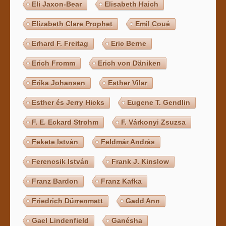
Eli Jaxon-Bear
Elisabeth Haich
Elizabeth Clare Prophet
Emil Coué
Erhard F. Freitag
Eric Berne
Erich Fromm
Erich von Däniken
Erika Johansen
Esther Vilar
Esther és Jerry Hicks
Eugene T. Gendlin
F. E. Eckard Strohm
F. Várkonyi Zsuzsa
Fekete István
Feldmár András
Ferencsik István
Frank J. Kinslow
Franz Bardon
Franz Kafka
Friedrich Dürrenmatt
Gadd Ann
Gael Lindenfield
Ganésha