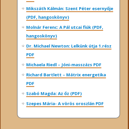
Mikszáth Kálmán: Szent Péter esernyője
(PDF, hangoskönyv)
Molnár Ferenc: A Pál utcai fiúk (PDF,
hangoskönyv)
Dr. Michael Newton: Lelkünk útja 1.rész
PDF
Michaela Riedl – Jóni-masszázs PDF
Richard Bartlett – Mátrix energetika
PDF
Szabó Magda: Az őz (PDF)
Szepes Mária- A vörös oroszlán PDF