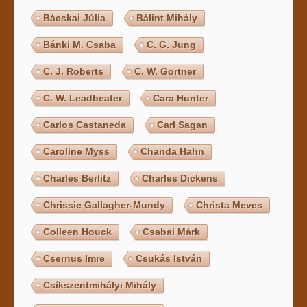
Bácskai Júlia
Bálint Mihály
Bánki M. Csaba
C. G. Jung
C. J. Roberts
C. W. Gortner
C. W. Leadbeater
Cara Hunter
Carlos Castaneda
Carl Sagan
Caroline Myss
Chanda Hahn
Charles Berlitz
Charles Dickens
Chrissie Gallagher-Mundy
Christa Meves
Colleen Houck
Csabai Márk
Csernus Imre
Csukás István
Csíkszentmihályi Mihály