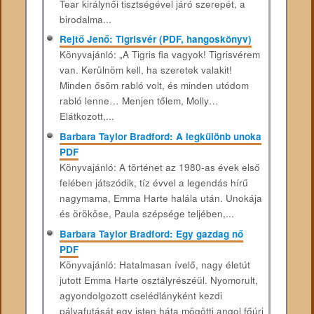
Tear királynői tisztségével járó szerepét, a
birodalma...
Rejtő Jenő: Tigrisvér (PDF, hangoskönyv)
Könyvajánló: „A Tigris fia vagyok! Tigrisvérem
van. Kerülnöm kell, ha szeretek valakit!
Minden ősöm rabló volt, és minden utódom
rabló lenne… Menjen tőlem, Molly…
Elátkozott,...
Barbara Taylor Bradford: A legkülönb unoka
PDF
Könyvajánló: A történet az 1980-as évek első
felében játszódik, tíz évvel a legendás hírű
nagymama, Emma Harte halála után. Unokája
és örököse, Paula szépsége teljében,...
Barbara Taylor Bradford: Egy ​gazdag nő
PDF
Könyvajánló: Hatalmasan ​ívelő, nagy életút
jutott Emma Harte osztályrészéül. Nyomorult,
agyondolgozott cselédlányként kezdi
pályafutását egy isten háta mögötti angol főúri