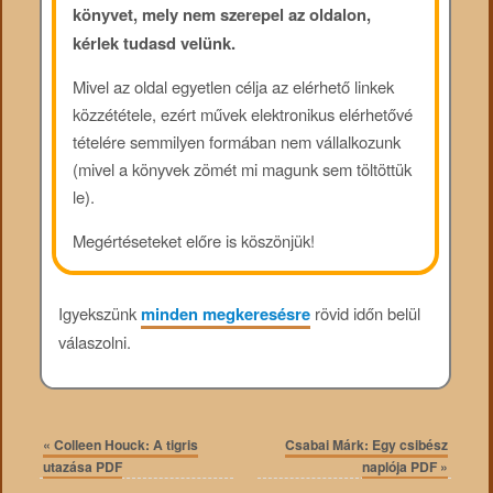
könyvet, mely nem szerepel az oldalon,
kérlek tudasd velünk.
Mivel az oldal egyetlen célja az elérhető linkek
közzététele, ezért művek elektronikus elérhetővé
tételére semmilyen formában nem vállalkozunk
(mivel a könyvek zömét mi magunk sem töltöttük
le).
Megértéseteket előre is köszönjük!
Igyekszünk
minden megkeresésre
rövid időn belül
válaszolni.
«
Colleen Houck: A tigris
Csabai Márk: Egy csibész
utazása PDF
naplója PDF
»