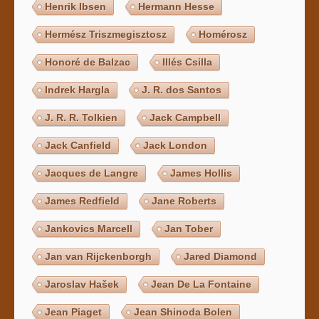
Henrik Ibsen
Hermann Hesse
Hermész Triszmegisztosz
Homérosz
Honoré de Balzac
Illés Csilla
Indrek Hargla
J. R. dos Santos
J. R. R. Tolkien
Jack Campbell
Jack Canfield
Jack London
Jacques de Langre
James Hollis
James Redfield
Jane Roberts
Jankovics Marcell
Jan Tober
Jan van Rijckenborgh
Jared Diamond
Jaroslav Hašek
Jean De La Fontaine
Jean Piaget
Jean Shinoda Bolen