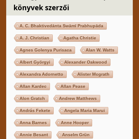
könyvek szerzői
A. C. Bhaktivedānta Swāmī Prabhupāda
A. J. Christian
Agatha Christie
Agnes Golenya Purisaca
Alan W. Watts
Albert Györgyi
Alexander Oakwood
Alexandra Adornetto
Alister Mcgrath
Allan Kardec
Allan Pease
Alon Gratch
Andrew Matthews
András Fekete
Angela Maria Marui
Anna Barnes
Anne Hooper
Annie Besant
Anselm Grün