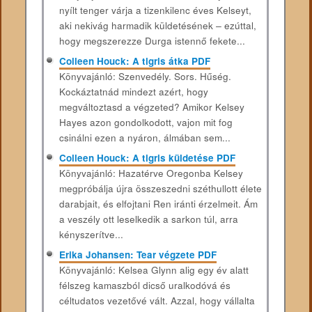
nyílt tenger várja a tizenkilenc éves Kelseyt,
aki nekivág harmadik küldetésének ‒ ezúttal,
hogy megszerezze Durga istennő fekete...
Colleen Houck: A tigris átka PDF
Könyvajánló: Szenvedély. Sors. Hűség.
Kockáztatnád mindezt azért, hogy
megváltoztasd a végzeted? Amikor Kelsey
Hayes azon gondolkodott, vajon mit fog
csinálni ezen a nyáron, álmában sem...
Colleen Houck: A tigris küldetése PDF
Könyvajánló: Hazatérve Oregonba Kelsey
megpróbálja újra összeszedni széthullott élete
darabjait, és elfojtani Ren iránti érzelmeit. Ám
a veszély ott leselkedik a sarkon túl, arra
kényszerítve...
Erika Johansen: Tear ​végzete PDF
Könyvajánló: Kelsea Glynn alig egy év alatt
félszeg kamaszból dicső uralkodóvá és
céltudatos vezetővé vált. Azzal, hogy vállalta