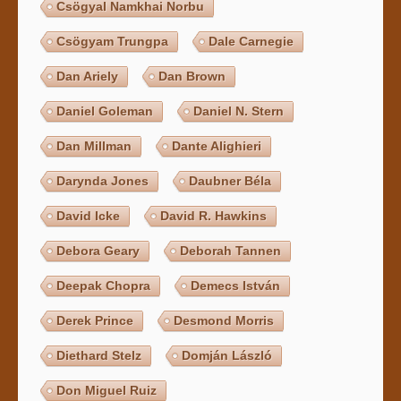
Csögyal Namkhai Norbu
Csögyam Trungpa
Dale Carnegie
Dan Ariely
Dan Brown
Daniel Goleman
Daniel N. Stern
Dan Millman
Dante Alighieri
Darynda Jones
Daubner Béla
David Icke
David R. Hawkins
Debora Geary
Deborah Tannen
Deepak Chopra
Demecs István
Derek Prince
Desmond Morris
Diethard Stelz
Domján László
Don Miguel Ruiz