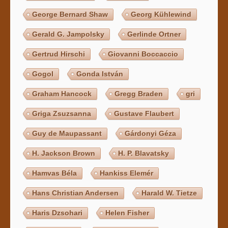
George Bernard Shaw
Georg Kühlewind
Gerald G. Jampolsky
Gerlinde Ortner
Gertrud Hirschi
Giovanni Boccaccio
Gogol
Gonda István
Graham Hancock
Gregg Braden
gri
Griga Zsuzsanna
Gustave Flaubert
Guy de Maupassant
Gárdonyi Géza
H. Jackson Brown
H. P. Blavatsky
Hamvas Béla
Hankiss Elemér
Hans Christian Andersen
Harald W. Tietze
Haris Dzsohari
Helen Fisher