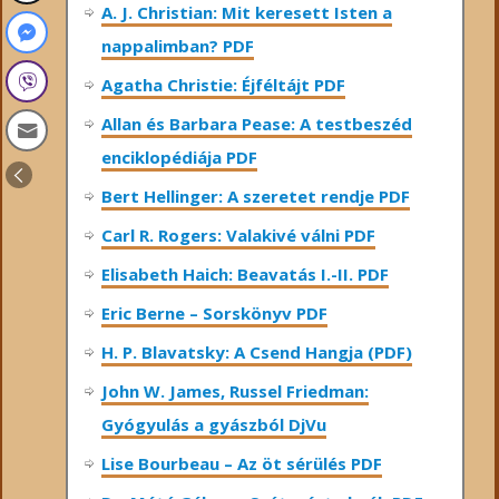
A. J. Christian: Mit keresett Isten a
nappalimban? PDF
Agatha Christie: Éjféltájt PDF
Allan és Barbara Pease: A testbeszéd
enciklopédiája PDF
Bert Hellinger: A ​szeretet rendje PDF
Carl R. Rogers: Valakivé válni PDF
Elisabeth Haich: Beavatás I.-II. PDF
Eric Berne – Sorskönyv PDF
H. P. Blavatsky: A Csend Hangja (PDF)
John W. James, Russel Friedman:
Gyógyulás a gyászból DjVu
Lise Bourbeau – Az öt sérülés PDF