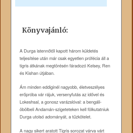
Könyvajánló:
A Durga istennőtől kapott három küldetés
teljesítése után már csak egyetlen prófécia áll a
tigris átkának megtörésén fáradozó Kelsey, Ren
és Kishan útjában.
Ám minden eddiginél nagyobb, életveszélyes
erőpróba vár rájuk, versenyfutás az idővel és
Lokeshsal, a gonosz varázslóval: a bengáli-
öbölbeli Andamán-szigeteteken kell fölkutatniuk
Durga utolsó adományát, a tűzkötelet.
A nagy sikert aratott Tigris sorozat várva várt