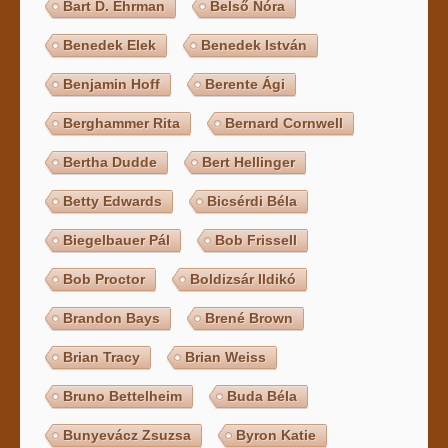
Bart D. Ehrman
Belső Nóra
Benedek Elek
Benedek István
Benjamin Hoff
Berente Ági
Berghammer Rita
Bernard Cornwell
Bertha Dudde
Bert Hellinger
Betty Edwards
Bicsérdi Béla
Biegelbauer Pál
Bob Frissell
Bob Proctor
Boldizsár Ildikó
Brandon Bays
Brené Brown
Brian Tracy
Brian Weiss
Bruno Bettelheim
Buda Béla
Bunyevácz Zsuzsa
Byron Katie