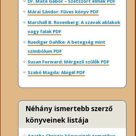
Dr. Máté Gábor – Szétszórt elmék PDF
Márai Sándor: Füves könyv PDF
Marshall B. Rosenberg: A szavak ablakok
vagy falak PDF
Ruediger Dahlke: A betegség mint
szimbólum PDF
Susan Forward: Mérgező szülők PDF
Szabó Magda: Abigél PDF
Néhány ismertebb szerző
könyveinek listája
Agatha Christie könyveinek tematikus