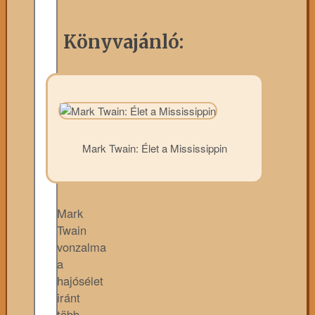
Könyvajánló:
Mark Twain: Élet a Mississippin
Mark
Twain
vonzalma
a
hajósélet
iránt
több