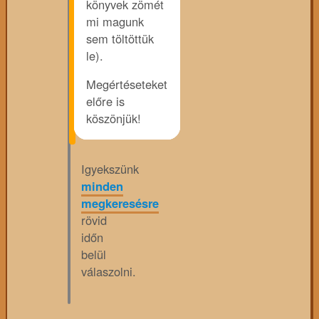
könyvek zömét
mi magunk
sem töltöttük
le).
Megértéseteket
előre is
köszönjük!
Igyekszünk
minden
megkeresésre
rövid
időn
belül
válaszolni.