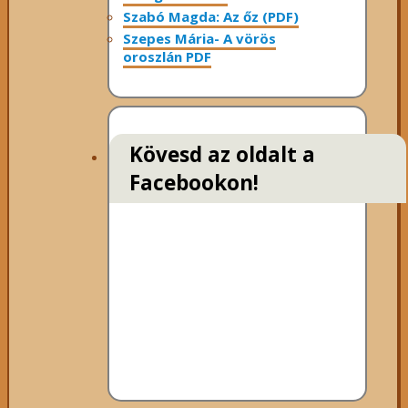
Szabó Magda: Az őz (PDF)
Szepes Mária- A vörös
oroszlán PDF
Kövesd az oldalt a
Facebookon!