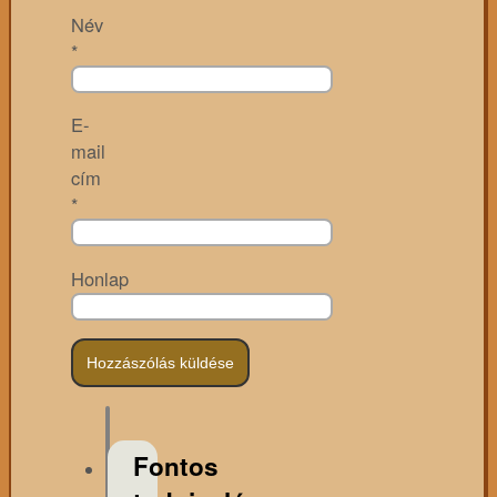
Név
*
E-
mail
cím
*
Honlap
Fontos