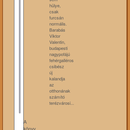
hülye,
csak
furcsán
normális.
Barabás
Viktor
Valentin,
budapesti
nagypofájú
fehérgalléros
csibész
új
kalandja
az
otthonának
számító
terézvárosi...
A
könyv