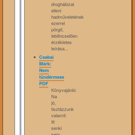
droghálózat
elleni
hadműveletének
ezerrel
pörgő,
lebilincselően
érzékletes
leírása...
Csabai
Márk:
Nem
tündérmese
PDF
Könyvajánló:
Na
jó,
tisztázzunk
valamit:
itt
senki
sem