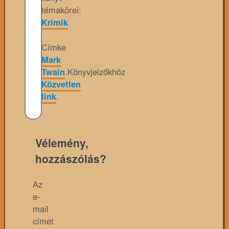
témakörei:
Krimik
Címke
Mark
Twain
.
Könyvjelzőkhöz
Közvetlen
link
.
Vélemény,
hozzászólás?
Az
e-
mail
címet