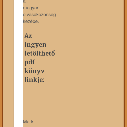
a
magyar
olvasóközönség
kezébe.
Az
ingyen
letölthető
pdf
könyv
linkje:
Mark