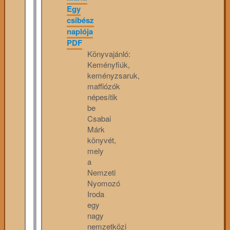
Egy
csibész
naplója
PDF
Könyvajánló:
Keményfiúk,
keményzsaruk,
maffiózók
népesítik
be
Csabai
Márk
könyvét,
mely
a
Nemzeti
Nyomozó
Iroda
egy
nagy
nemzetközi