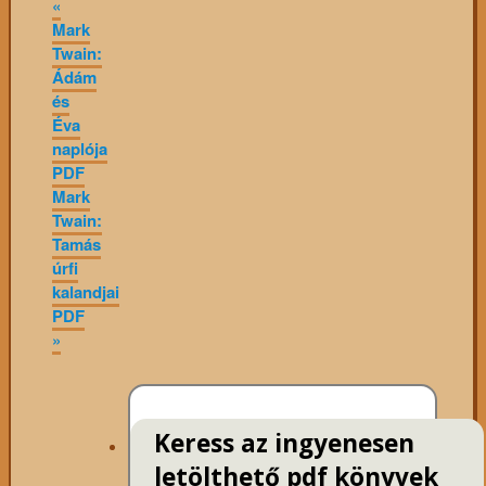
«
Mark
Twain:
Ádám
és
Éva
naplója
PDF
Mark
Twain:
Tamás
úrfi
kalandjai
PDF
»
Keress az ingyenesen
letölthető pdf könyvek