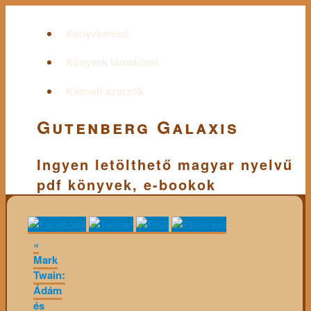
Könyvkereső
Könyvek témakörei
Kiemelt szerzők
Gutenberg Galaxis
Ingyen letölthető magyar nyelvű
pdf könyvek, e-bookok
«
Mark
Twain:
Ádám
és