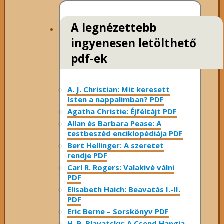
A legnézettebb
ingyenesen letölthető
pdf-ek
A. J. Christian: Mit keresett
Isten a nappalimban? PDF
Agatha Christie: Éjféltájt PDF
Allan és Barbara Pease: A
testbeszéd enciklopédiája PDF
Bert Hellinger: A ​szeretet
rendje PDF
Carl R. Rogers: Valakivé válni
PDF
Elisabeth Haich: Beavatás I.-II.
PDF
Eric Berne – Sorskönyv PDF
H. P. Blavatsky: A Csend Hangja