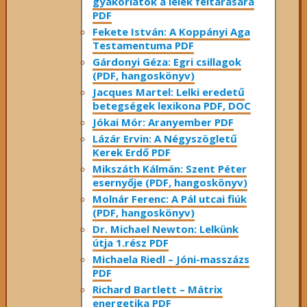
gyakorlatok a lélek feltárására
PDF
Fekete István: A Koppányi Aga
Testamentuma PDF
Gárdonyi Géza: Egri csillagok
(PDF, hangoskönyv)
Jacques Martel: Lelki eredetű
betegségek lexikona PDF, DOC
Jókai Mór: Aranyember PDF
Lázár Ervin: A Négyszögletű
Kerek Erdő PDF
Mikszáth Kálmán: Szent Péter
esernyője (PDF, hangoskönyv)
Molnár Ferenc: A Pál utcai fiúk
(PDF, hangoskönyv)
Dr. Michael Newton: Lelkünk
útja 1.rész PDF
Michaela Riedl – Jóni-masszázs
PDF
Richard Bartlett – Mátrix
energetika PDF