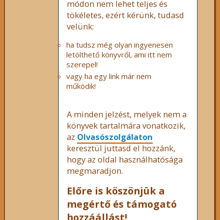
módon nem lehet teljes és
tökéletes, ezért kérünk, tudasd
velünk:
ha tudsz még olyan ingyenesen
letölthető könyvről, ami itt nem
szerepel!
vagy ha egy link már nem
működik!
A minden jelzést, melyek nem a
könyvek tartalmára vonatkozik,
az
Olvasószolgálaton
keresztül juttasd el hozzánk,
hogy az oldal használhatósága
megmaradjon.
Előre is köszönjük a
megértő és támogató
hozzáállást!