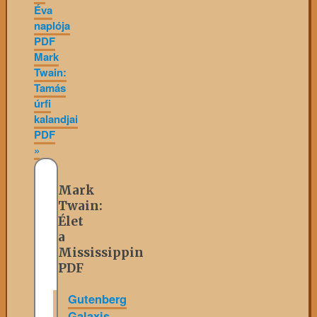
Éva
naplója
PDF
Mark
Twain:
Tamás
úrfi
kalandjai
PDF
»
Mark
Twain:
Élet
a
Mississippin
PDF
Gutenberg
Galaxis