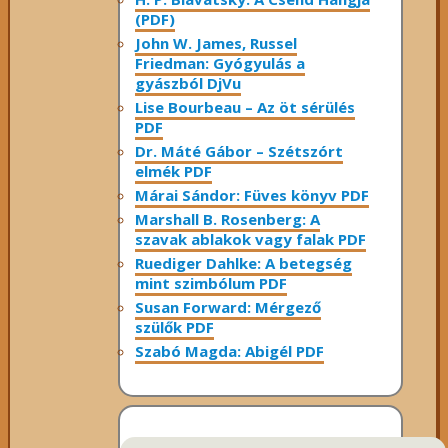
(PDF)
John W. James, Russel
Friedman: Gyógyulás a
gyászból DjVu
Lise Bourbeau – Az öt sérülés
PDF
Dr. Máté Gábor – Szétszórt
elmék PDF
Márai Sándor: Füves könyv PDF
Marshall B. Rosenberg: A
szavak ablakok vagy falak PDF
Ruediger Dahlke: A betegség
mint szimbólum PDF
Susan Forward: Mérgező
szülők PDF
Szabó Magda: Abigél PDF