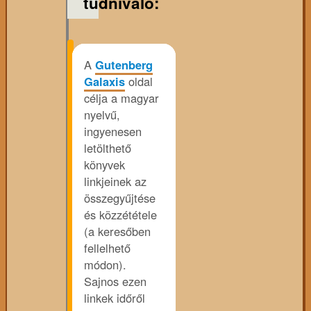
tudnivaló:
A
Gutenberg
Galaxis
oldal
célja a magyar
nyelvű,
ingyenesen
letölthető
könyvek
linkjeinek az
összegyűjtése
és közzététele
(a keresőben
fellelhető
módon).
Sajnos ezen
linkek időről