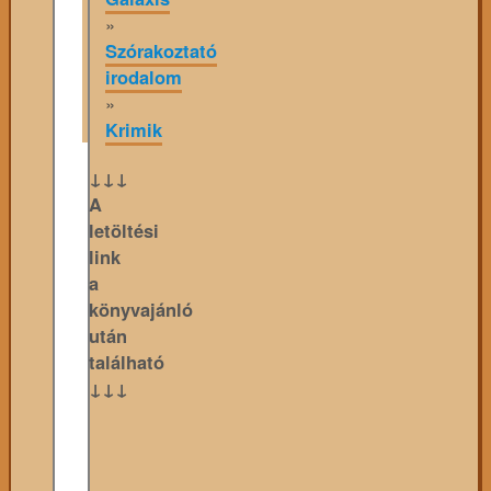
»
Szórakoztató
irodalom
»
Krimik
↓↓↓
A
letöltési
link
a
könyvajánló
után
található
↓↓↓