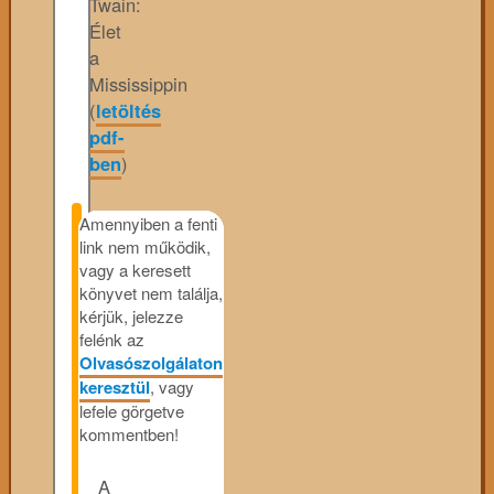
Twain:
Élet
a
Mississippin
(
letöltés
pdf-
ben
)
Amennyiben a fenti
link nem működik,
vagy a keresett
könyvet nem találja,
kérjük, jelezze
felénk az
Olvasószolgálaton
keresztül
, vagy
lefele görgetve
kommentben!
A