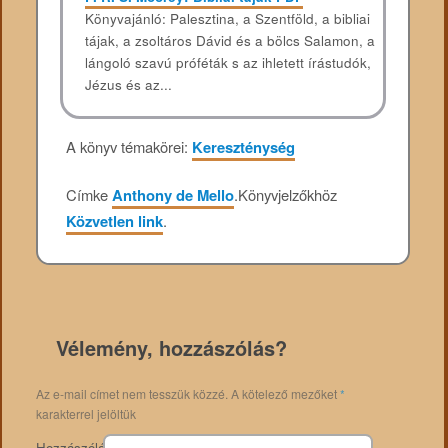
Könyvajánló: Palesztina, ​a Szentföld, a bibliai
tájak, a zsoltáros Dávid és a bölcs Salamon, a
lángoló szavú próféták s az ihletett írástudók,
Jézus és az...
A könyv témakörei:
Kereszténység
Címke
Anthony de Mello
.
Könyvjelzőkhöz
Közvetlen link
.
Vélemény, hozzászólás?
Az e-mail címet nem tesszük közzé.
A kötelező mezőket
*
karakterrel jelöltük
Hozzászólás