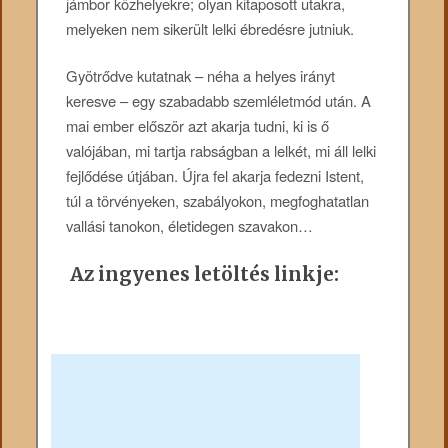
jámbor közhelyekre; olyan kitaposott utakra,
melyeken nem sikerült lelki ébredésre jutniuk.
Gyötrődve kutatnak – néha a helyes irányt
keresve – egy szabadabb szemléletmód után. A
mai ember először azt akarja tudni, ki is ő
valójában, mi tartja rabságban a lelkét, mi áll lelki
fejlődése útjában. Újra fel akarja fedezni Istent,
túl a törvényeken, szabályokon, megfoghatatlan
vallási tanokon, életidegen szavakon…
Az ingyenes letöltés linkje: