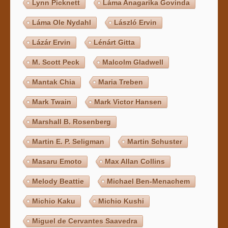
Lynn Picknett
Láma Anagarika Govinda
Láma Ole Nydahl
László Ervin
Lázár Ervin
Lénárt Gitta
M. Scott Peck
Malcolm Gladwell
Mantak Chia
Maria Treben
Mark Twain
Mark Victor Hansen
Marshall B. Rosenberg
Martin E. P. Seligman
Martin Schuster
Masaru Emoto
Max Allan Collins
Melody Beattie
Michael Ben-Menachem
Michio Kaku
Michio Kushi
Miguel de Cervantes Saavedra