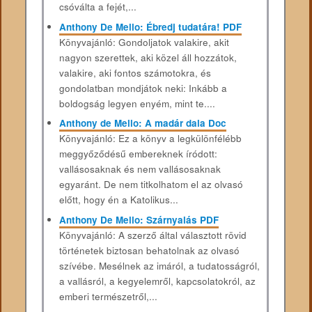
csóválta a fejét,...
Anthony De Mello: Ébredj tudatára! PDF
Könyvajánló: Gondoljatok valakire, akit
nagyon szerettek, aki közel áll hozzátok,
valakire, aki fontos számotokra, és
gondolatban mondjátok neki: Inkább a
boldogság legyen enyém, mint te....
Anthony de Mello: A madár dala Doc
Könyvajánló: Ez a könyv a legkülönfélébb
meggyőződésű embereknek íródott:
vallásosaknak és nem vallásosaknak
egyaránt. De nem titkolhatom el az olvasó
előtt, hogy én a Katolikus...
Anthony De Mello: Szárnyalás PDF
Könyvajánló: A szerző által választott rövid
történetek biztosan behatolnak az olvasó
szívébe. Mesélnek az imáról, a tudatosságról,
a vallásról, a kegyelemről, kapcsolatokról, az
emberi természetről,...