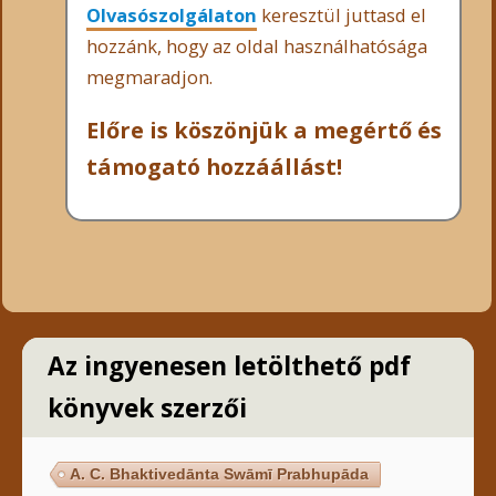
Olvasószolgálaton
keresztül juttasd el
hozzánk, hogy az oldal használhatósága
megmaradjon.
Előre is köszönjük a megértő és
támogató hozzáállást!
Az ingyenesen letölthető pdf
könyvek szerzői
A. C. Bhaktivedānta Swāmī Prabhupāda