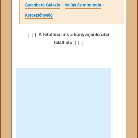
Gutenberg Galaxis
»
Vallás és mitológia
»
Kereszténység
↓↓↓ A letöltési link a könyvajánló után
található ↓↓↓