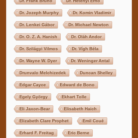
Dr. Frank Bruno
Dr. Hetényi Ernő
Dr. Jozeph Murphy
Dr. Komin Vladimir
Dr. Lenkei Gábor
Dr. Michael Newton
Dr. O. Z. A. Hanish
Dr. Oláh Andor
Dr. Szilágyi Vilmos
Dr. Vígh Béla
Dr. Wayne W. Dyer
Dr. Weninger Antal
Drunvalo Melchizedek
Duncan Shelley
Edgar Cayce
Edward de Bono
Egely György
Ekhart Tolle
Eli Jaxon-Bear
Elisabeth Haich
Elizabeth Clare Prophet
Emil Coué
Erhard F. Freitag
Eric Berne