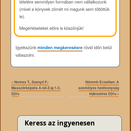
tételére semmilyen formában nem vállalkozunk
(mivel a könyvek zömét mi magunk sem töltöttük
le).
Megértéseteket előre is köszönjük!
Igyekszünk
minden megkeresésre
rövid időn belül
válaszolni.
«
Nemes T., Szanyó F.:
Németh Erzsébet: A
Masszőrképzés A-tól Z-ig 1-3.
személyes hatékonyság
DjVu
fejlesztése DjVu
»
Keress az ingyenesen