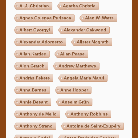
A. J. Christian
Agatha Christie
Agnes Golenya Purisaca
Alan W. Watts
Albert Györgyi
Alexander Oakwood
Alexandra Adornetto
Alister Mcgrath
Allan Kardec
Allan Pease
Alon Gratch
Andrew Matthews
András Fekete
Angela Maria Marui
Anna Barnes
Anne Hooper
Annie Besant
Anselm Grün
Anthony de Mello
Anthony Robbins
Anthony Strano
Antoine de Saint-Exupéry
Antonin Gadal
Anton Pavlovics Csehov