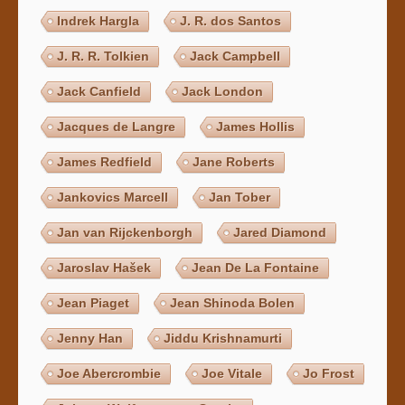
Indrek Hargla
J. R. dos Santos
J. R. R. Tolkien
Jack Campbell
Jack Canfield
Jack London
Jacques de Langre
James Hollis
James Redfield
Jane Roberts
Jankovics Marcell
Jan Tober
Jan van Rijckenborgh
Jared Diamond
Jaroslav Hašek
Jean De La Fontaine
Jean Piaget
Jean Shinoda Bolen
Jenny Han
Jiddu Krishnamurti
Joe Abercrombie
Joe Vitale
Jo Frost