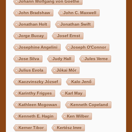
Johann Wolfgang von Goethe
John Bradshaw
John C. Maxwell
Jonathan Holt
Jonathan Swift
Jorge Bucay
Josef Ernst
Josephine Angelini
Joseph O'Connor
Jose Silva
Judy Hall
Jules Verne
Julius Evola
Jókai Mór
Kaczvinszky József
Kalo Jenő
Karinthy Frigyes
Karl May
Kathleen Mcgowan
Kenneth Copeland
Kenneth E. Hagin
Ken Wilber
Kerner Tibor
Kertész Imre