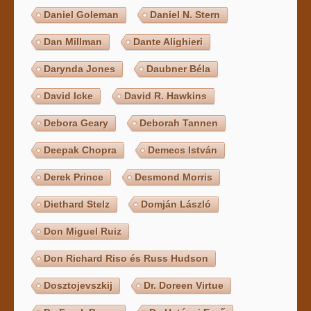
Daniel Goleman
Daniel N. Stern
Dan Millman
Dante Alighieri
Darynda Jones
Daubner Béla
David Icke
David R. Hawkins
Debora Geary
Deborah Tannen
Deepak Chopra
Demecs István
Derek Prince
Desmond Morris
Diethard Stelz
Domján László
Don Miguel Ruiz
Don Richard Riso és Russ Hudson
Dosztojevszkij
Dr. Doreen Virtue