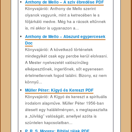
Anthony de Mello – A sziv ébredése PDF
Könyvajánló: Anthony de Mello szerint
olyanok vagyunk, mint a ketrecében le s
följárkáló medve. Még ha a rácsok eltűnnek
is, mi akkor is ugyanazon a...
Anthony de Mello – Abszurd egypercesek
Doc
Könyvajánló: A következő történetek
mindegyikét csak egy percbe kerül elolvasni.
A Mester nyelvezetét valószínűleg
elképesztőnek, ingerlőnek, sőt egyenesen
értelmetlennek fogod találni. Bizony, ez nem
könnyű...
Müller Péter: Kígyó és Kereszt PDF
Könyvajánló: A Kígyó és kereszt a spirituális
irodalom alapműve. Müller Péter 1956-ban
átesett egy halálélményen, s megtapasztalta
a „túlvilág” valóságát, amellyel azóta is
szüntelen kapcsolatban...
P. R. S. Moorey: Bibliai tájak PDF