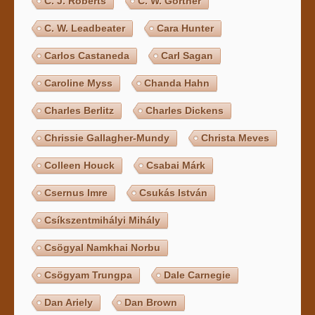
C. J. Roberts
C. W. Gortner
C. W. Leadbeater
Cara Hunter
Carlos Castaneda
Carl Sagan
Caroline Myss
Chanda Hahn
Charles Berlitz
Charles Dickens
Chrissie Gallagher-Mundy
Christa Meves
Colleen Houck
Csabai Márk
Csernus Imre
Csukás István
Csíkszentmihályi Mihály
Csögyal Namkhai Norbu
Csögyam Trungpa
Dale Carnegie
Dan Ariely
Dan Brown