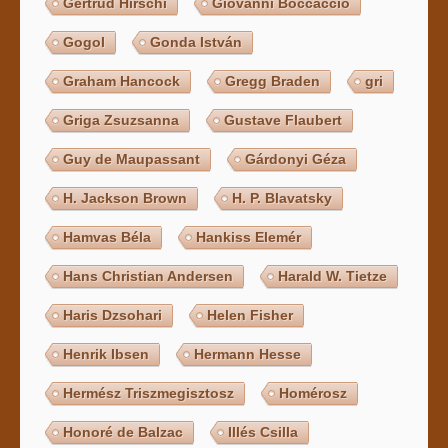
Gertrud Hirschi
Giovanni Boccaccio
Gogol
Gonda István
Graham Hancock
Gregg Braden
gri
Griga Zsuzsanna
Gustave Flaubert
Guy de Maupassant
Gárdonyi Géza
H. Jackson Brown
H. P. Blavatsky
Hamvas Béla
Hankiss Elemér
Hans Christian Andersen
Harald W. Tietze
Haris Dzsohari
Helen Fisher
Henrik Ibsen
Hermann Hesse
Hermész Triszmegisztosz
Homérosz
Honoré de Balzac
Illés Csilla