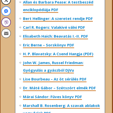
Allan és Barbara Pease: A testbeszéd
enciklopédiája PDF
Bert Hellinger: A ​szeretet rendje PDF
Carl R. Rogers: Valakivé válni PDF
Elisabeth Haich: Beavatás I.-II. PDF
Eric Berne – Sorskönyv PDF
H. P. Blavatsky: A Csend Hangja (PDF)
John W. James, Russel Friedman:
Gyógyulás a gyászból DjVu
Lise Bourbeau – Az öt sérülés PDF
Dr. Máté Gábor – Szétszórt elmék PDF
Márai Sándor: Füves könyv PDF
Marshall B. Rosenberg: A szavak ablakok
vagy falak PDF