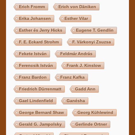
Erich Fromm
Erich von Däniken
Erika Johansen
Esther Vilar
Esther és Jerry Hicks
Eugene T. Gendlin
F. E. Eckard Strohm
F. Várkonyi Zsuzsa
Fekete István
Feldmár András
Ferencsik István
Frank J. Kinslow
Franz Bardon
Franz Kafka
Friedrich Dürrenmatt
Gadd Ann
Gael Lindenfield
Ganésha
George Bernard Shaw
Georg Kühlewind
Gerald G. Jampolsky
Gerlinde Ortner