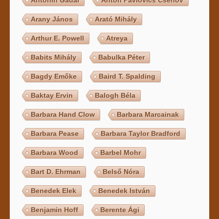
Arany János
Arató Mihály
Arthur E. Powell
Atreya
Babits Mihály
Babulka Péter
Bagdy Emőke
Baird T. Spalding
Baktay Ervin
Balogh Béla
Barbara Hand Clow
Barbara Marcainak
Barbara Pease
Barbara Taylor Bradford
Barbara Wood
Barbel Mohr
Bart D. Ehrman
Belső Nóra
Benedek Elek
Benedek István
Benjamin Hoff
Berente Ági