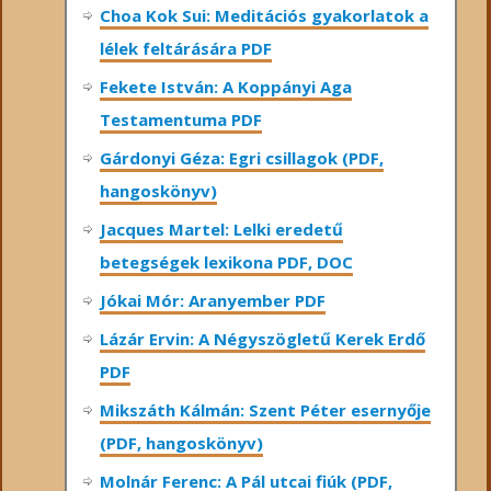
Choa Kok Sui: Meditációs gyakorlatok a
lélek feltárására PDF
Fekete István: A Koppányi Aga
Testamentuma PDF
Gárdonyi Géza: Egri csillagok (PDF,
hangoskönyv)
Jacques Martel: Lelki eredetű
betegségek lexikona PDF, DOC
Jókai Mór: Aranyember PDF
Lázár Ervin: A Négyszögletű Kerek Erdő
PDF
Mikszáth Kálmán: Szent Péter esernyője
(PDF, hangoskönyv)
Molnár Ferenc: A Pál utcai fiúk (PDF,