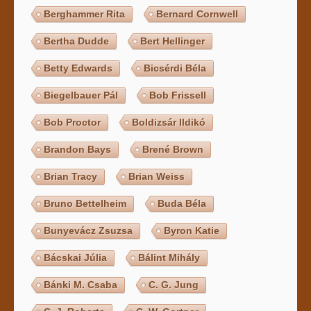
Berghammer Rita
Bernard Cornwell
Bertha Dudde
Bert Hellinger
Betty Edwards
Bicsérdi Béla
Biegelbauer Pál
Bob Frissell
Bob Proctor
Boldizsár Ildikó
Brandon Bays
Brené Brown
Brian Tracy
Brian Weiss
Bruno Bettelheim
Buda Béla
Bunyevácz Zsuzsa
Byron Katie
Bácskai Júlia
Bálint Mihály
Bánki M. Csaba
C. G. Jung