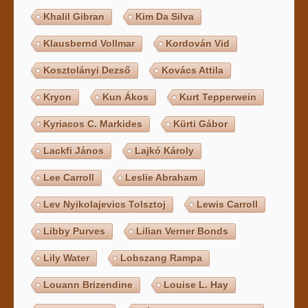
Khalil Gibran
Kim Da Silva
Klausbernd Vollmar
Kordován Vid
Kosztolányi Dezső
Kovács Attila
Kryon
Kun Ákos
Kurt Tepperwein
Kyriacos C. Markides
Kürti Gábor
Lackfi János
Lajkó Károly
Lee Carroll
Leslie Abraham
Lev Nyikolajevics Tolsztoj
Lewis Carroll
Libby Purves
Lilian Verner Bonds
Lily Water
Lobszang Rampa
Louann Brizendine
Louise L. Hay