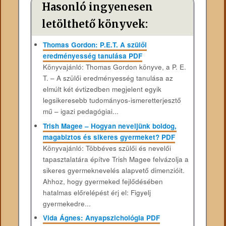
Hasonló ingyenesen
letölthető könyvek:
Thomas Gordon: P.E.T. A szülői
eredményesség tanulása PDF
Könyvajánló: Thomas Gordon könyve, a P. E.
T. – A szülői eredményesség tanulása az
elmúlt két évtizedben megjelent egyik
legsikeresebb tudományos-ismeretterjesztő
mű – igazi pedagógiai...
Trish Magee – Hogyan neveljünk boldog,
magabiztos és sikeres gyermeket? PDF
Könyvajánló: Többéves szülői és nevelői
tapasztalatára építve Trish Magee felvázolja a
sikeres gyermeknevelés alapvető dimenzióit.
Ahhoz, hogy gyermeked fejlődésében
hatalmas előrelépést érj el: Figyelj
gyermekedre...
Vida Ágnes: Anyapszichológia PDF