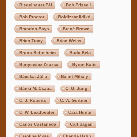
Biegelbauer Pál
Bob Frissell
Bob Proctor
Boldizsár Ildikó
Brandon Bays
Brené Brown
Brian Tracy
Brian Weiss
Bruno Bettelheim
Buda Béla
Bunyevácz Zsuzsa
Byron Katie
Bácskai Júlia
Bálint Mihály
Bánki M. Csaba
C. G. Jung
C. J. Roberts
C. W. Gortner
C. W. Leadbeater
Cara Hunter
Carlos Castaneda
Carl Sagan
Caroline Myss
Chanda Hahn