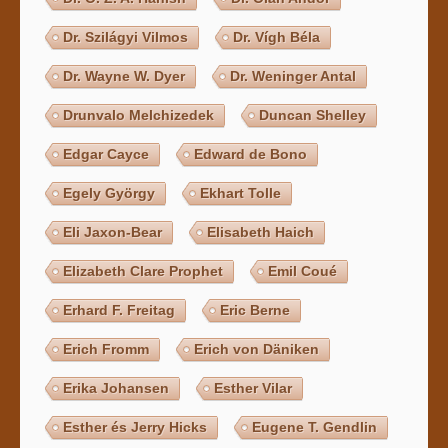
Dr. Szilágyi Vilmos
Dr. Vígh Béla
Dr. Wayne W. Dyer
Dr. Weninger Antal
Drunvalo Melchizedek
Duncan Shelley
Edgar Cayce
Edward de Bono
Egely György
Ekhart Tolle
Eli Jaxon-Bear
Elisabeth Haich
Elizabeth Clare Prophet
Emil Coué
Erhard F. Freitag
Eric Berne
Erich Fromm
Erich von Däniken
Erika Johansen
Esther Vilar
Esther és Jerry Hicks
Eugene T. Gendlin