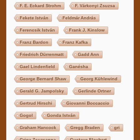
F. E. Eckard Strohm
F. Várkonyi Zsuzsa
Fekete István
Feldmár András
Ferencsik István
Frank J. Kinslow
Franz Bardon
Franz Kafka
Friedrich Dürrenmatt
Gadd Ann
Gael Lindenfield
Ganésha
George Bernard Shaw
Georg Kühlewind
Gerald G. Jampolsky
Gerlinde Ortner
Gertrud Hirschi
Giovanni Boccaccio
Gogol
Gonda István
Graham Hancock
Gregg Braden
gri
Griga Zsuzsanna
Gustave Flaubert