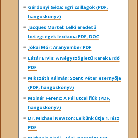
Gárdonyi Géza: Egri csillagok (PDF,
hangoskönyv)
Jacques Martel: Lelki eredetű
betegségek lexikona PDF, DOC
Jókai Mór: Aranyember PDF
Lázár Ervin: A Négyszögletű Kerek Erdő
PDF
Mikszáth Kálmán: Szent Péter esernyője
(PDF, hangoskönyv)
Molnár Ferenc: A Pál utcai fiúk (PDF,
hangoskönyv)
Dr. Michael Newton: Lelkünk útja 1.rész
PDF
Michaela Riedl – Jóni-masszázs PDF