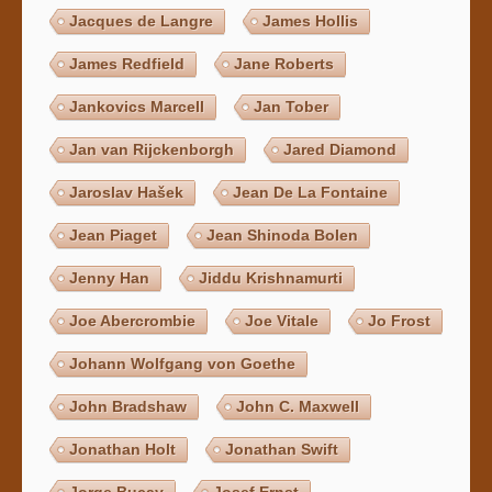
Jacques de Langre
James Hollis
James Redfield
Jane Roberts
Jankovics Marcell
Jan Tober
Jan van Rijckenborgh
Jared Diamond
Jaroslav Hašek
Jean De La Fontaine
Jean Piaget
Jean Shinoda Bolen
Jenny Han
Jiddu Krishnamurti
Joe Abercrombie
Joe Vitale
Jo Frost
Johann Wolfgang von Goethe
John Bradshaw
John C. Maxwell
Jonathan Holt
Jonathan Swift