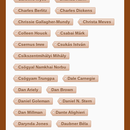
Charles Berlitz
Charles Dickens
Chrissie Gallagher-Mundy
Christa Meves
Colleen Houck
Csabai Márk
Csernus Imre
Csukás István
Csíkszentmihályi Mihály
Csögyal Namkhai Norbu
Csögyam Trungpa
Dale Carnegie
Dan Ariely
Dan Brown
Daniel Goleman
Daniel N. Stern
Dan Millman
Dante Alighieri
Darynda Jones
Daubner Béla