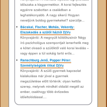
időszaka a kisgyermekkor. A korai fejlesztés
egyénre szabottan a családban a
leghatékonyabb. A nagy sikerű Hogyan
neveljünk boldog gyermekeket? szerzője...
Bácskai, Fischer, Mohás, Vekerdy:
Elszakadás a szülői háztól DjVu
Könyvajánló: A megnyúlt köldökzsinór Négy
író-pszichológus szempontjait ismerhetik meg
e kötet olvasói a szülőktől való korai leválás –
vagy éppen a túl sokáig tartó erős...
Ranschburg Jenő, Popper Péter:
Személyiségünk titkai DjVu
Könyvajánló: A szülő-gyermek kapcsolat
kialakulása már jóval a gyermek
megszületése előtt történik: olyan kettős
szerep, melynek mindkét oldalát megéli az
ember, csakhogy több évtizedes
időeltolódással....