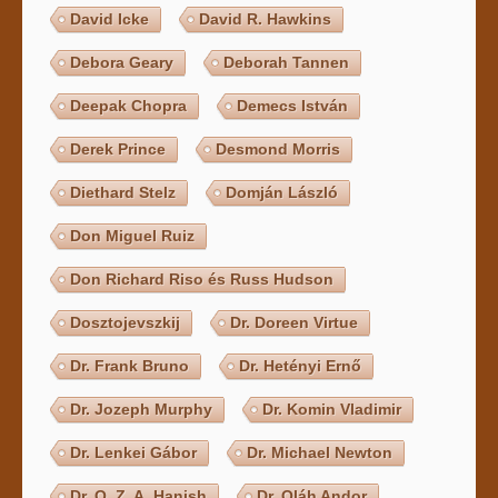
David Icke
David R. Hawkins
Debora Geary
Deborah Tannen
Deepak Chopra
Demecs István
Derek Prince
Desmond Morris
Diethard Stelz
Domján László
Don Miguel Ruiz
Don Richard Riso és Russ Hudson
Dosztojevszkij
Dr. Doreen Virtue
Dr. Frank Bruno
Dr. Hetényi Ernő
Dr. Jozeph Murphy
Dr. Komin Vladimir
Dr. Lenkei Gábor
Dr. Michael Newton
Dr. O. Z. A. Hanish
Dr. Oláh Andor