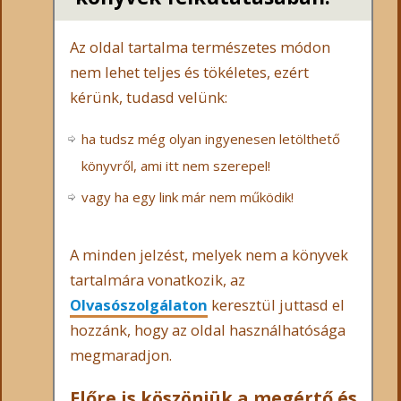
Az oldal tartalma természetes módon
nem lehet teljes és tökéletes, ezért
kérünk, tudasd velünk:
ha tudsz még olyan ingyenesen letölthető
könyvről, ami itt nem szerepel!
vagy ha egy link már nem működik!
A minden jelzést, melyek nem a könyvek
tartalmára vonatkozik, az
Olvasószolgálaton
keresztül juttasd el
hozzánk, hogy az oldal használhatósága
megmaradjon.
Előre is köszönjük a megértő és