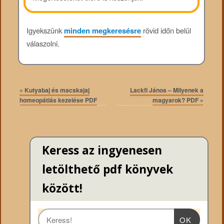
Igyekszünk
minden megkeresésre
rövid időn belül
válaszolni.
«
Kutyabaj és macskajaj
Lackfi János – Milyenek a
homeopátiás kezelése PDF
magyarok? PDF
»
Keress az ingyenesen
letölthető pdf könyvek
között!
OK