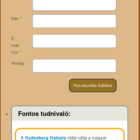
Név
*
E-
mail
cím
*
Honlap
Fontos tudnivaló:
A
Gutenberg Galaxis
oldal célja a magyar