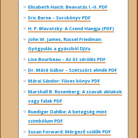
Elisabeth Haich: Beavatás I.-II. PDF
Eric Berne – Sorskönyv PDF
H. P. Blavatsky: A Csend Hangja (PDF)
John W. James, Russel Friedman:
Gyógyulás a gyászból DjVu
Lise Bourbeau – Az öt sérülés PDF
Dr. Máté Gábor – Szétszórt elmék PDF
Márai Sándor: Füves könyv PDF
Marshall B. Rosenberg: A szavak ablakok
vagy falak PDF
Ruediger Dahlke: A betegség mint
szimbólum PDF
Susan Forward: Mérgező szülők PDF