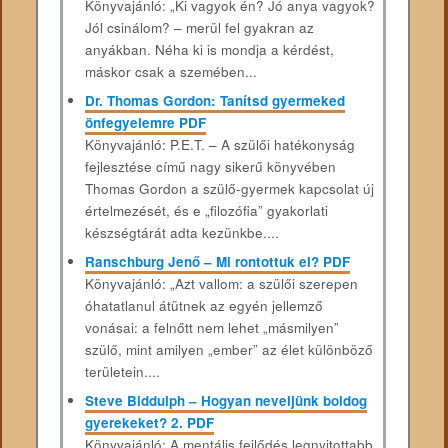
Könyvajánló: „Ki vagyok én? Jó anya vagyok?
Jól csinálom? – merül fel gyakran az
anyákban. Néha ki is mondja a kérdést,
máskor csak a szemében...
Dr. Thomas Gordon: Tanítsd gyermeked
önfegyelemre PDF
Könyvajánló: P.E.T. – A szülői hatékonyság
fejlesztése című nagy sikerű könyvében
Thomas Gordon a szülő-gyermek kapcsolat új
értelmezését, és e „filozófia” gyakorlati
készségtárát adta kezünkbe....
Ranschburg Jenő – Mi ​rontottuk el? PDF
Könyvajánló: „Azt vallom: a szülői szerepen
óhatatlanul átütnek az egyén jellemző
vonásai: a felnőtt nem lehet „másmilyen”
szülő, mint amilyen „ember” az élet különböző
területein....
Steve Biddulph – Hogyan neveljünk boldog
gyerekeket? 2. PDF
Könyvajánló: A mentális fejlődés legnyitottabb