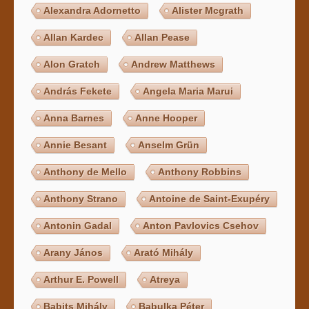
Alexandra Adornetto
Alister Mcgrath
Allan Kardec
Allan Pease
Alon Gratch
Andrew Matthews
András Fekete
Angela Maria Marui
Anna Barnes
Anne Hooper
Annie Besant
Anselm Grün
Anthony de Mello
Anthony Robbins
Anthony Strano
Antoine de Saint-Exupéry
Antonin Gadal
Anton Pavlovics Csehov
Arany János
Arató Mihály
Arthur E. Powell
Atreya
Babits Mihály
Babulka Péter