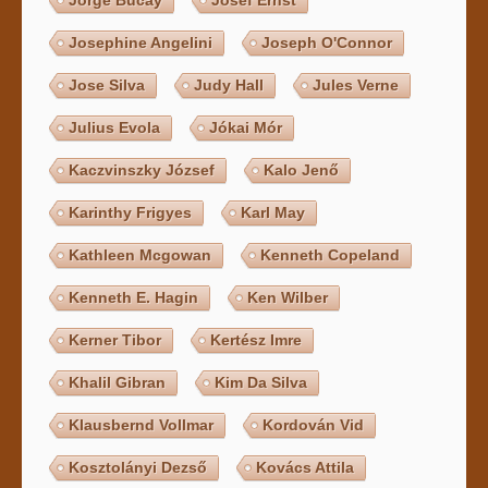
Jorge Bucay
Josef Ernst
Josephine Angelini
Joseph O'Connor
Jose Silva
Judy Hall
Jules Verne
Julius Evola
Jókai Mór
Kaczvinszky József
Kalo Jenő
Karinthy Frigyes
Karl May
Kathleen Mcgowan
Kenneth Copeland
Kenneth E. Hagin
Ken Wilber
Kerner Tibor
Kertész Imre
Khalil Gibran
Kim Da Silva
Klausbernd Vollmar
Kordován Vid
Kosztolányi Dezső
Kovács Attila