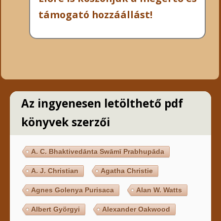
támogató hozzáállást!
Az ingyenesen letölthető pdf
könyvek szerzői
A. C. Bhaktivedānta Swāmī Prabhupāda
A. J. Christian
Agatha Christie
Agnes Golenya Purisaca
Alan W. Watts
Albert Györgyi
Alexander Oakwood