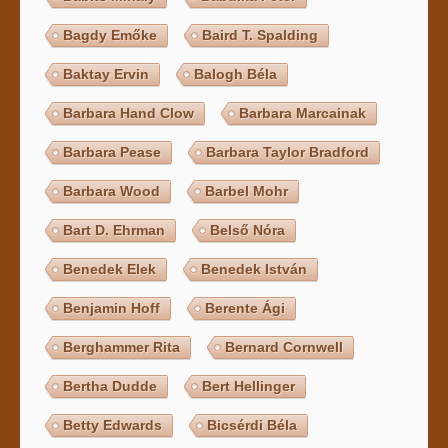
Bagdy Emőke
Baird T. Spalding
Baktay Ervin
Balogh Béla
Barbara Hand Clow
Barbara Marcainak
Barbara Pease
Barbara Taylor Bradford
Barbara Wood
Barbel Mohr
Bart D. Ehrman
Belső Nóra
Benedek Elek
Benedek István
Benjamin Hoff
Berente Ági
Berghammer Rita
Bernard Cornwell
Bertha Dudde
Bert Hellinger
Betty Edwards
Bicsérdi Béla