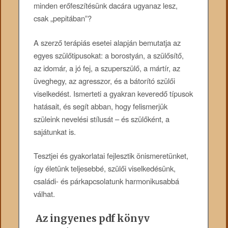
minden erőfeszítésünk dacára ugyanaz lesz,
csak „pepitában”?
A szerző terápiás esetei alapján bemutatja az
egyes szülőtipusokat: a borostyán, a szülősítő,
az idomár, a jó fej, a szuperszülő, a mártír, az
üveghegy, az agresszor, és a bátorító szülői
viselkedést. Ismerteti a gyakran keveredő típusok
hatásait, és segít abban, hogy felismerjük
szüleink nevelési stílusát – és szülőként, a
sajátunkat is.
Tesztjei és gyakorlatai fejlesztik önismeretünket,
így életünk teljesebbé, szülői viselkedésünk,
családi- és párkapcsolatunk harmonikusabbá
válhat.
Az ingyenes pdf könyv