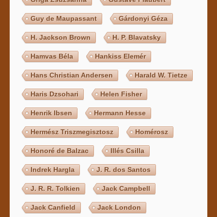
Guy de Maupassant
Gárdonyi Géza
H. Jackson Brown
H. P. Blavatsky
Hamvas Béla
Hankiss Elemér
Hans Christian Andersen
Harald W. Tietze
Haris Dzsohari
Helen Fisher
Henrik Ibsen
Hermann Hesse
Hermész Triszmegisztosz
Homérosz
Honoré de Balzac
Illés Csilla
Indrek Hargla
J. R. dos Santos
J. R. R. Tolkien
Jack Campbell
Jack Canfield
Jack London