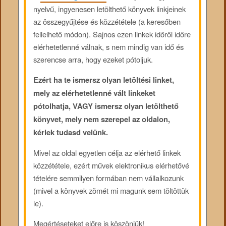
nyelvű, ingyenesen letölthető könyvek linkjeinek
az összegyűjtése és közzététele (a keresőben
fellelhető módon). Sajnos ezen linkek időről időre
elérhetetlenné válnak, s nem mindig van idő és
szerencse arra, hogy ezeket pótoljuk.
Ezért ha te ismersz olyan letöltési linket,
mely az elérhetetlenné vált linkeket
pótolhatja, VAGY ismersz olyan letölthető
könyvet, mely nem szerepel az oldalon,
kérlek tudasd velünk.
Mivel az oldal egyetlen célja az elérhető linkek
közzététele, ezért művek elektronikus elérhetővé
tételére semmilyen formában nem vállalkozunk
(mivel a könyvek zömét mi magunk sem töltöttük
le).
Megértéseteket előre is köszönjük!