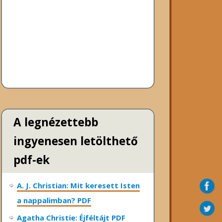
A legnézettebb
ingyenesen letölthető
pdf-ek
A. J. Christian: Mit keresett Isten
a nappalimban? PDF
Agatha Christie: Éjféltájt PDF