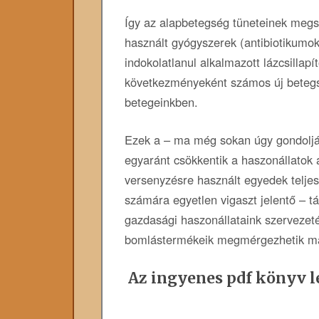
Így az alapbetegség tüneteinek meg
használt gyógyszerek (antibiotikumo
indokolatlanul alkalmazott lázcsillap
következményeként számos új betegsé
betegeinkben.
Ezek a – ma még sokan úgy gondolják
egyaránt csökkentik a haszonállatok 
versenyzésre használt egyedek telje
számára egyetlen vigaszt jelentő – tá
gazdasági haszonállataink szervezet
bomlástermékeik megmérgezhetik ma
Az ingyenes pdf könyv le