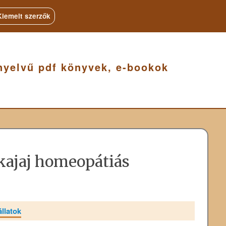
Kiemelt szerzők
nyelvű pdf könyvek, e-bookok
kajaj homeopátiás
llatok