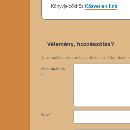
Könyvjelzőkhöz
Közvetlen link
.
Vélemény, hozzászólás?
Az e-mail címet nem tesszük közzé.
A kötelező 
Hozzászólás
*
Név
*