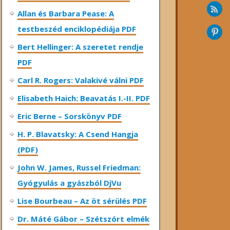
Allan és Barbara Pease: A
testbeszéd enciklopédiája PDF
Bert Hellinger: A ​szeretet rendje
PDF
Carl R. Rogers: Valakivé válni PDF
Elisabeth Haich: Beavatás I.-II. PDF
Eric Berne – Sorskönyv PDF
H. P. Blavatsky: A Csend Hangja
(PDF)
John W. James, Russel Friedman:
Gyógyulás a gyászból DjVu
Lise Bourbeau – Az öt sérülés PDF
Dr. Máté Gábor – Szétszórt elmék