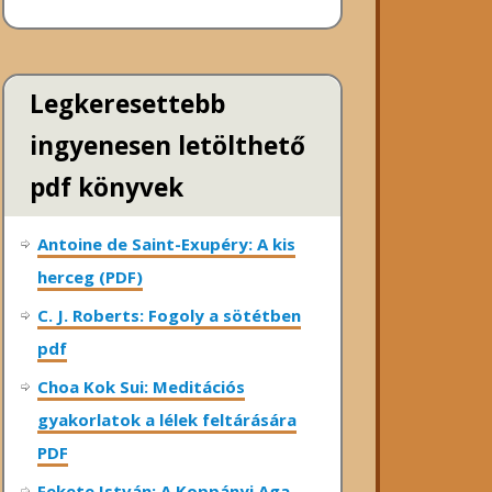
Legkeresettebb
ingyenesen letölthető
pdf könyvek
Antoine de Saint-Exupéry: A kis
herceg (PDF)
C. J. Roberts: Fogoly a sötétben
pdf
Choa Kok Sui: Meditációs
gyakorlatok a lélek feltárására
PDF
Fekete István: A Koppányi Aga