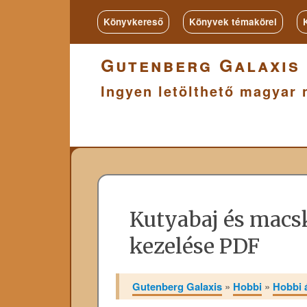
Könyvkereső
Könyvek témakörei
Gutenberg Galaxis
Ingyen letölthető magyar 
Kutyabaj és macs
kezelése PDF
Gutenberg Galaxis
»
Hobbi
»
Hobbi á