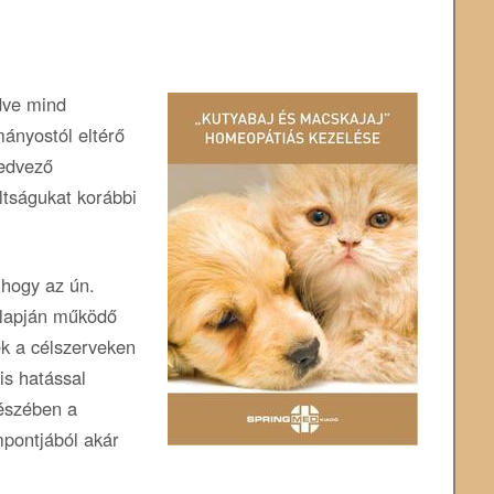
zdve mind
ányostól eltérő
kedvező
ltságukat korábbi
 hogy az ún.
alapján működő
ek a célszerveken
 is hatással
részében a
pontjából akár