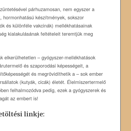
szüntetésével párhuzamosan, nem egyszer a
k, hormonhatású készítmények, sokszor
ítók és különféle vakcinák) mellékhatásainak
g kialakulásának feltételeit teremtjük meg
 elkerülhetetlen – gyógyszer-mellékhatások
árutermelő és szaporodási képességeit, a
sítőképességét és megrövidíthetik a – sok ember
rsállatok (kutyák, cicák) életét. Élelmiszertermelő
ében felhalmozódva pedig, ezek a gyógyszerek és
gát az embert is!
töltési linkje: