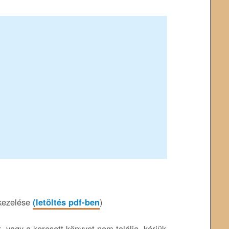
kezelése
(letöltés pdf-ben
)
 vagy a keresett könyvet nem találja, kérjük,