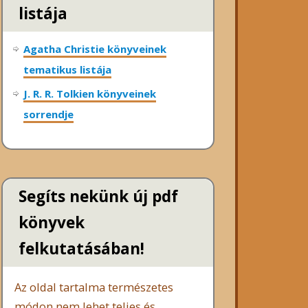
listája
Agatha Christie könyveinek
tematikus listája
J. R. R. Tolkien könyveinek
sorrendje
Segíts nekünk új pdf
könyvek
felkutatásában!
Az oldal tartalma természetes
módon nem lehet teljes és