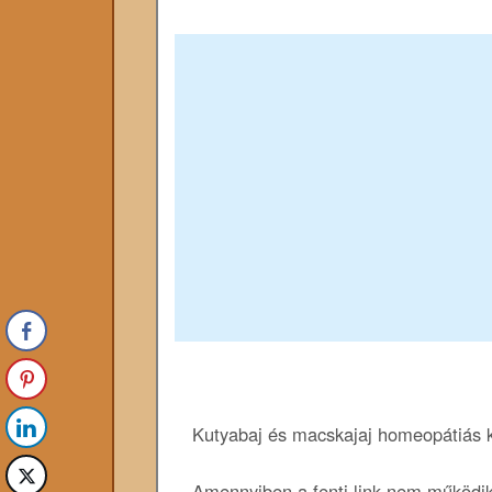
Kutyabaj és macskajaj homeopátiás 
Amennyiben a fenti link nem működik,