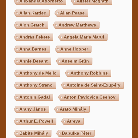
Alexandra Adornetto
Alister Mcgrath
Allan Kardec
Allan Pease
Alon Gratch
Andrew Matthews
András Fekete
Angela Maria Marui
Anna Barnes
Anne Hooper
Annie Besant
Anselm Grün
Anthony de Mello
Anthony Robbins
Anthony Strano
Antoine de Saint-Exupéry
Antonin Gadal
Anton Pavlovics Csehov
Arany János
Arató Mihály
Arthur E. Powell
Atreya
Babits Mihály
Babulka Péter