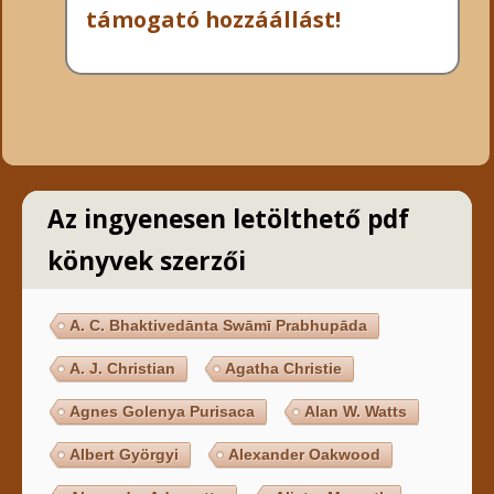
támogató hozzáállást!
Az ingyenesen letölthető pdf
könyvek szerzői
A. C. Bhaktivedānta Swāmī Prabhupāda
A. J. Christian
Agatha Christie
Agnes Golenya Purisaca
Alan W. Watts
Albert Györgyi
Alexander Oakwood