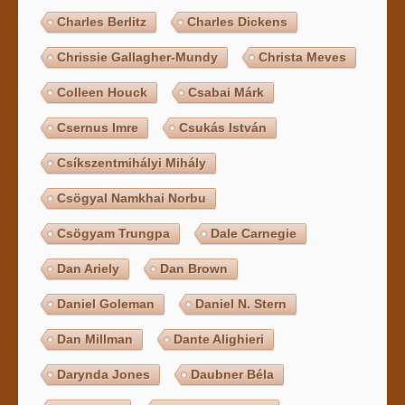
Charles Berlitz
Charles Dickens
Chrissie Gallagher-Mundy
Christa Meves
Colleen Houck
Csabai Márk
Csernus Imre
Csukás István
Csíkszentmihályi Mihály
Csögyal Namkhai Norbu
Csögyam Trungpa
Dale Carnegie
Dan Ariely
Dan Brown
Daniel Goleman
Daniel N. Stern
Dan Millman
Dante Alighieri
Darynda Jones
Daubner Béla