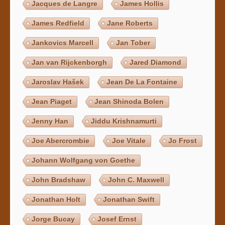
Jacques de Langre
James Hollis
James Redfield
Jane Roberts
Jankovics Marcell
Jan Tober
Jan van Rijckenborgh
Jared Diamond
Jaroslav Hašek
Jean De La Fontaine
Jean Piaget
Jean Shinoda Bolen
Jenny Han
Jiddu Krishnamurti
Joe Abercrombie
Joe Vitale
Jo Frost
Johann Wolfgang von Goethe
John Bradshaw
John C. Maxwell
Jonathan Holt
Jonathan Swift
Jorge Bucay
Josef Ernst