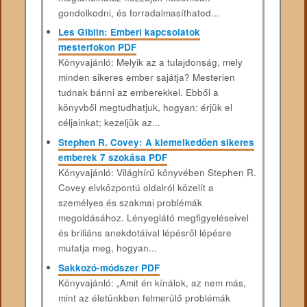
gondolkodni, és forradalmasíthatod...
Les Giblin: Emberi kapcsolatok
mesterfokon PDF
Könyvajánló: Melyik az a tulajdonság, mely
minden sikeres ember sajátja? Mesterien
tudnak bánni az emberekkel. Ebből a
könyvből megtudhatjuk, hogyan: érjük el
céljainkat; kezeljük az...
Stephen R. Covey: A kiemelkedően sikeres
emberek 7 szokása PDF
Könyvajánló: Világhírű könyvében Stephen R.
Covey elvközpontú oldalról közelít a
személyes és szakmai problémák
megoldásához. Lényeglátó megfigyeléseivel
és briliáns anekdotáival lépésről lépésre
mutatja meg, hogyan...
Sakkozó-módszer PDF
Könyvajánló: „Amit én kínálok, az nem más,
mint az életünkben felmerülő problémák