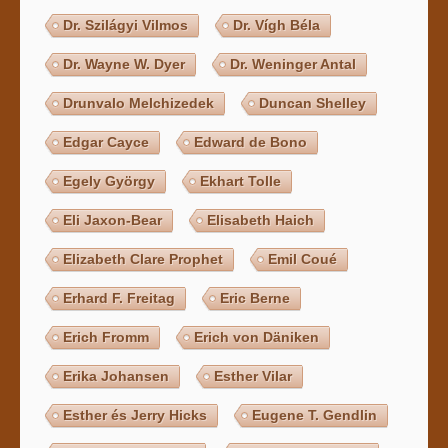
Dr. Szilágyi Vilmos
Dr. Vígh Béla
Dr. Wayne W. Dyer
Dr. Weninger Antal
Drunvalo Melchizedek
Duncan Shelley
Edgar Cayce
Edward de Bono
Egely György
Ekhart Tolle
Eli Jaxon-Bear
Elisabeth Haich
Elizabeth Clare Prophet
Emil Coué
Erhard F. Freitag
Eric Berne
Erich Fromm
Erich von Däniken
Erika Johansen
Esther Vilar
Esther és Jerry Hicks
Eugene T. Gendlin