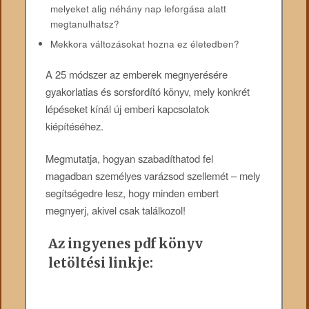
melyeket alig néhány nap leforgása alatt
megtanulhatsz?
Mekkora változásokat hozna ez életedben?
A 25 módszer az emberek megnyerésére
gyakorlatias és sorsfordító könyv, mely konkrét
lépéseket kínál új emberi kapcsolatok
kiépítéséhez.
Megmutatja, hogyan szabadíthatod fel
magadban személyes varázsod szellemét – mely
segítségedre lesz, hogy minden embert
megnyerj, akivel csak találkozol!
Az ingyenes pdf könyv
letöltési linkje: