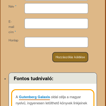
Név
*
E-
mail
cím
*
Honlap
Fontos tudnivaló:
A
Gutenberg Galaxis
oldal célja a magyar
nyelvű, ingyenesen letölthető könyvek linkjeinek