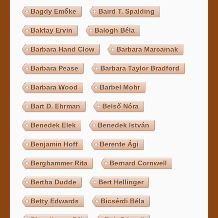
Bagdy Emőke
Baird T. Spalding
Baktay Ervin
Balogh Béla
Barbara Hand Clow
Barbara Marcainak
Barbara Pease
Barbara Taylor Bradford
Barbara Wood
Barbel Mohr
Bart D. Ehrman
Belső Nóra
Benedek Elek
Benedek István
Benjamin Hoff
Berente Ági
Berghammer Rita
Bernard Cornwell
Bertha Dudde
Bert Hellinger
Betty Edwards
Bicsérdi Béla