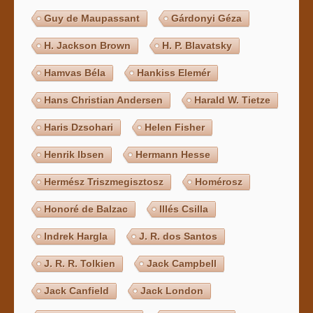
Guy de Maupassant
Gárdonyi Géza
H. Jackson Brown
H. P. Blavatsky
Hamvas Béla
Hankiss Elemér
Hans Christian Andersen
Harald W. Tietze
Haris Dzsohari
Helen Fisher
Henrik Ibsen
Hermann Hesse
Hermész Triszmegisztosz
Homérosz
Honoré de Balzac
Illés Csilla
Indrek Hargla
J. R. dos Santos
J. R. R. Tolkien
Jack Campbell
Jack Canfield
Jack London