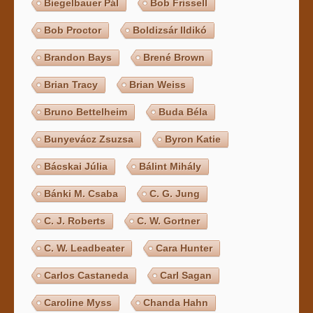
Biegelbauer Pál
Bob Frissell
Bob Proctor
Boldizsár Ildikó
Brandon Bays
Brené Brown
Brian Tracy
Brian Weiss
Bruno Bettelheim
Buda Béla
Bunyevácz Zsuzsa
Byron Katie
Bácskai Júlia
Bálint Mihály
Bánki M. Csaba
C. G. Jung
C. J. Roberts
C. W. Gortner
C. W. Leadbeater
Cara Hunter
Carlos Castaneda
Carl Sagan
Caroline Myss
Chanda Hahn