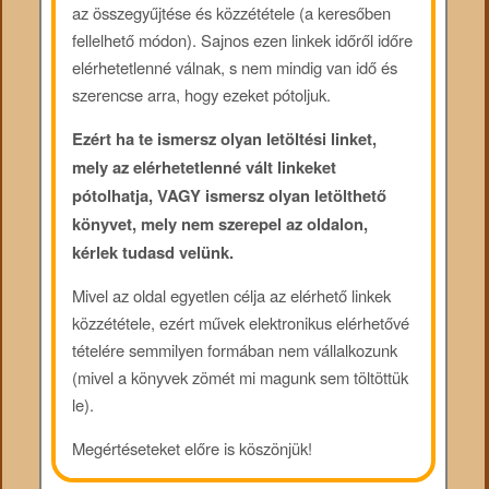
az összegyűjtése és közzététele (a keresőben
fellelhető módon). Sajnos ezen linkek időről időre
elérhetetlenné válnak, s nem mindig van idő és
szerencse arra, hogy ezeket pótoljuk.
Ezért ha te ismersz olyan letöltési linket,
mely az elérhetetlenné vált linkeket
pótolhatja, VAGY ismersz olyan letölthető
könyvet, mely nem szerepel az oldalon,
kérlek tudasd velünk.
Mivel az oldal egyetlen célja az elérhető linkek
közzététele, ezért művek elektronikus elérhetővé
tételére semmilyen formában nem vállalkozunk
(mivel a könyvek zömét mi magunk sem töltöttük
le).
Megértéseteket előre is köszönjük!