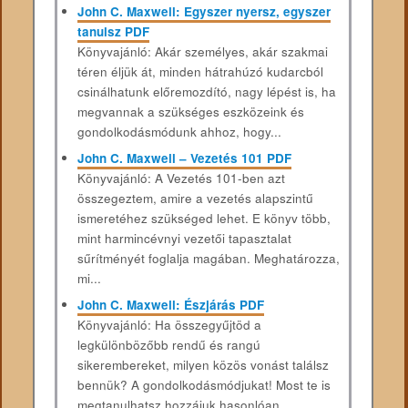
John C. Maxwell: Egyszer nyersz, egyszer
tanulsz PDF
Könyvajánló: Akár személyes, akár szakmai
téren éljük át, minden hátrahúzó kudarcból
csinálhatunk előremozdító, nagy lépést is, ha
megvannak a szükséges eszközeink és
gondolkodásmódunk ahhoz, hogy...
John C. Maxwell – Vezetés 101 PDF
Könyvajánló: A Vezetés 101-ben azt
összegeztem, amire a vezetés alapszintű
ismeretéhez szükséged lehet. E könyv több,
mint harmincévnyi vezetői tapasztalat
sűrítményét foglalja magában. Meghatározza,
mi...
John C. Maxwell: Észjárás PDF
Könyvajánló: Ha összegyűjtöd a
legkülönbözőbb rendű és rangú
sikerembereket, milyen közös vonást találsz
bennük? A gondolkodásmódjukat! Most te is
megtanulhatsz hozzájuk hasonlóan