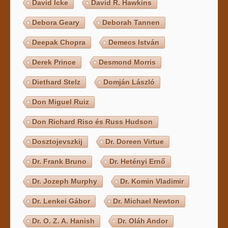
David Icke
David R. Hawkins
Debora Geary
Deborah Tannen
Deepak Chopra
Demecs István
Derek Prince
Desmond Morris
Diethard Stelz
Domján László
Don Miguel Ruiz
Don Richard Riso és Russ Hudson
Dosztojevszkij
Dr. Doreen Virtue
Dr. Frank Bruno
Dr. Hetényi Ernő
Dr. Jozeph Murphy
Dr. Komin Vladimir
Dr. Lenkei Gábor
Dr. Michael Newton
Dr. O. Z. A. Hanish
Dr. Oláh Andor