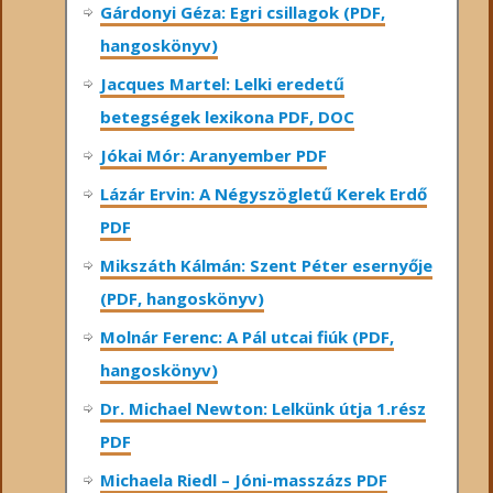
Gárdonyi Géza: Egri csillagok (PDF,
hangoskönyv)
Jacques Martel: Lelki eredetű
betegségek lexikona PDF, DOC
Jókai Mór: Aranyember PDF
Lázár Ervin: A Négyszögletű Kerek Erdő
PDF
Mikszáth Kálmán: Szent Péter esernyője
(PDF, hangoskönyv)
Molnár Ferenc: A Pál utcai fiúk (PDF,
hangoskönyv)
Dr. Michael Newton: Lelkünk útja 1.rész
PDF
Michaela Riedl – Jóni-masszázs PDF