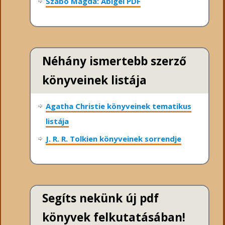
Szabó Magda: Abigél PDF
Néhány ismertebb szerző
könyveinek listája
Agatha Christie könyveinek tematikus
listája
J. R. R. Tolkien könyveinek sorrendje
Segíts nekünk új pdf
könyvek felkutatásában!