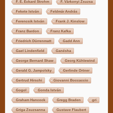
F. E. Eckard Strohm
F. Várkonyi Zsuzsa
Fekete István
Feldmár András
Ferencsik István
Frank J. Kinslow
Franz Bardon
Franz Kafka
Friedrich Dürrenmatt
Gadd Ann
Gael Lindenfield
Ganésha
George Bernard Shaw
Georg Kühlewind
Gerald G. Jampolsky
Gerlinde Ortner
Gertrud Hirschi
Giovanni Boccaccio
Gogol
Gonda István
Graham Hancock
Gregg Braden
gri
Griga Zsuzsanna
Gustave Flaubert