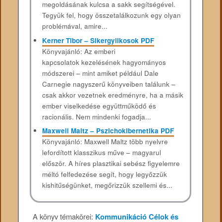
megoldásának kulcsa a sakk segítségével.
Tegyük fel, hogy összetalálkozunk egy olyan
problémával, amire...
Kerner Tibor – Sikergyilkosok PDF
Könyvajánló: Az emberi
kapcsolatok kezelésének hagyományos
módszerei – mint amiket például Dale
Carnegie nagyszerű könyveiben találunk –
csak akkor vezetnek eredményre, ha a másik
ember viselkedése együttműködő és
racionális. Nem mindenki fogadja...
Maxwell Maltz – Pszichokibernetika PDF
Könyvajánló: Maxwell Maltz több nyelvre
lefordított klasszikus műve – magyarul
először. A híres plasztikai sebész figyelemre
méltó felfedezése segít, hogy legyőzzük
kishitűségünket, megőrizzük szellemi és...
A könyv témakörei:
Kommunikáció
Célok és