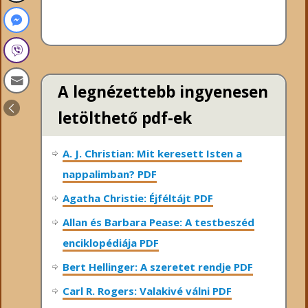
A legnézettebb ingyenesen
letölthető pdf-ek
A. J. Christian: Mit keresett Isten a
nappalimban? PDF
Agatha Christie: Éjféltájt PDF
Allan és Barbara Pease: A testbeszéd
enciklopédiája PDF
Bert Hellinger: A ​szeretet rendje PDF
Carl R. Rogers: Valakivé válni PDF