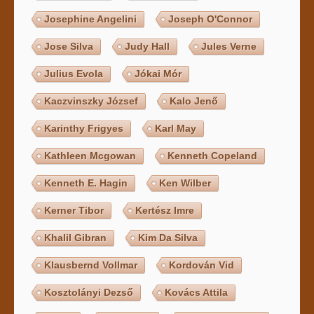
Josephine Angelini
Joseph O'Connor
Jose Silva
Judy Hall
Jules Verne
Julius Evola
Jókai Mór
Kaczvinszky József
Kalo Jenő
Karinthy Frigyes
Karl May
Kathleen Mcgowan
Kenneth Copeland
Kenneth E. Hagin
Ken Wilber
Kerner Tibor
Kertész Imre
Khalil Gibran
Kim Da Silva
Klausbernd Vollmar
Kordován Vid
Kosztolányi Dezső
Kovács Attila