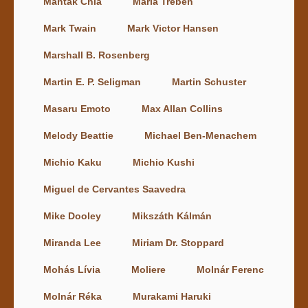
Mantak Chia
Maria Treben
Mark Twain
Mark Victor Hansen
Marshall B. Rosenberg
Martin E. P. Seligman
Martin Schuster
Masaru Emoto
Max Allan Collins
Melody Beattie
Michael Ben-Menachem
Michio Kaku
Michio Kushi
Miguel de Cervantes Saavedra
Mike Dooley
Mikszáth Kálmán
Miranda Lee
Miriam Dr. Stoppard
Mohás Lívia
Moliere
Molnár Ferenc
Molnár Réka
Murakami Haruki