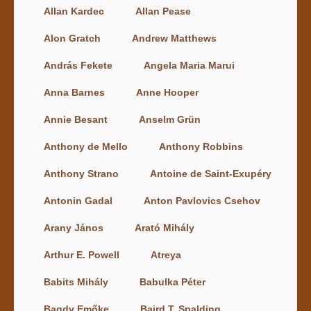
Allan Kardec
Allan Pease
Alon Gratch
Andrew Matthews
András Fekete
Angela Maria Marui
Anna Barnes
Anne Hooper
Annie Besant
Anselm Grün
Anthony de Mello
Anthony Robbins
Anthony Strano
Antoine de Saint-Exupéry
Antonin Gadal
Anton Pavlovics Csehov
Arany János
Arató Mihály
Arthur E. Powell
Atreya
Babits Mihály
Babulka Péter
Bagdy Emőke
Baird T. Spalding