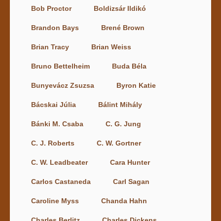
Bob Proctor
Boldizsár Ildikó
Brandon Bays
Brené Brown
Brian Tracy
Brian Weiss
Bruno Bettelheim
Buda Béla
Bunyevácz Zsuzsa
Byron Katie
Bácskai Júlia
Bálint Mihály
Bánki M. Csaba
C. G. Jung
C. J. Roberts
C. W. Gortner
C. W. Leadbeater
Cara Hunter
Carlos Castaneda
Carl Sagan
Caroline Myss
Chanda Hahn
Charles Berlitz
Charles Dickens