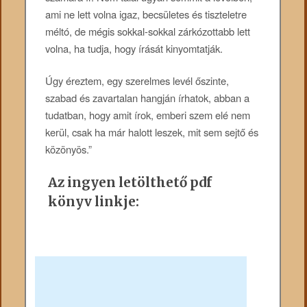
ami ne lett volna igaz, becsületes és tiszteletre
méltó, de mégis sokkal-sokkal zárkózottabb lett
volna, ha tudja, hogy írását kinyomtatják.
Úgy éreztem, egy szerelmes levél őszinte,
szabad és zavartalan hangján írhatok, abban a
tudatban, hogy amit írok, emberi szem elé nem
kerül, csak ha már halott leszek, mit sem sejtő és
közönyös.”
Az ingyen letölthető pdf
könyv linkje: