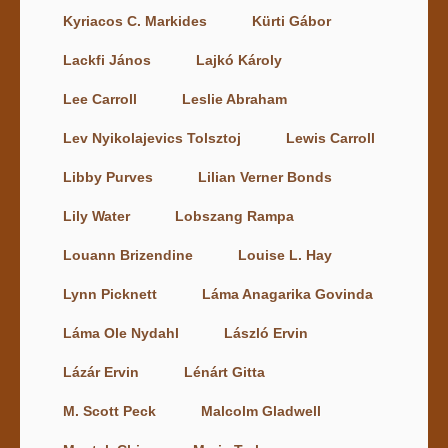
Kyriacos C. Markides
Kürti Gábor
Lackfi János
Lajkó Károly
Lee Carroll
Leslie Abraham
Lev Nyikolajevics Tolsztoj
Lewis Carroll
Libby Purves
Lilian Verner Bonds
Lily Water
Lobszang Rampa
Louann Brizendine
Louise L. Hay
Lynn Picknett
Láma Anagarika Govinda
Láma Ole Nydahl
László Ervin
Lázár Ervin
Lénárt Gitta
M. Scott Peck
Malcolm Gladwell