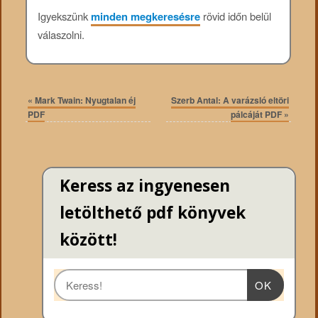
Igyekszünk
minden megkeresésre
rövid időn belül
válaszolni.
«
Mark Twain: Nyugtalan éj
Szerb Antal: A ​varázsló eltöri
PDF
pálcáját PDF
»
Keress az ingyenesen
letölthető pdf könyvek
között!
OK