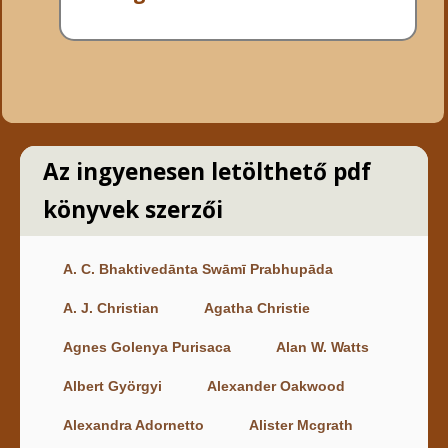
Az ingyenesen letölthető pdf
könyvek szerzői
A. C. Bhaktivedānta Swāmī Prabhupāda
A. J. Christian
Agatha Christie
Agnes Golenya Purisaca
Alan W. Watts
Albert Györgyi
Alexander Oakwood
Alexandra Adornetto
Alister Mcgrath