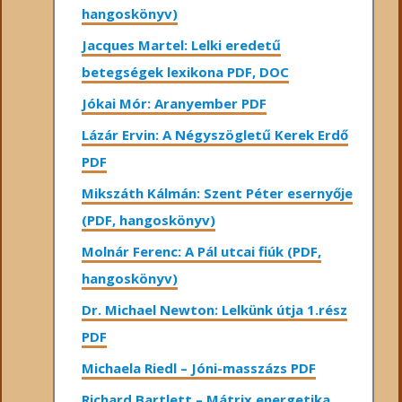
hangoskönyv)
Jacques Martel: Lelki eredetű
betegségek lexikona PDF, DOC
Jókai Mór: Aranyember PDF
Lázár Ervin: A Négyszögletű Kerek Erdő
PDF
Mikszáth Kálmán: Szent Péter esernyője
(PDF, hangoskönyv)
Molnár Ferenc: A Pál utcai fiúk (PDF,
hangoskönyv)
Dr. Michael Newton: Lelkünk útja 1.rész
PDF
Michaela Riedl – Jóni-masszázs PDF
Richard Bartlett – Mátrix energetika