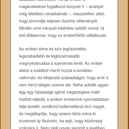
magánéletével foglalkozó könyvet ír – amelyet
még életében olvashatnak –, visszaretten attól,
hogy kimondja teljesen őszinte véleményét.
Minden erre irányuló kísérlete csődöt mond: rá
kell döbbennie, hogy ez emberfölötti vállalkozás.
Az emberi elme és szív legőszintébb,
legszabadabb és legbizalmasabb
megnyilvánulása a szerelmes levél. Az ember
abból a tudatból meríti hozzá a korlátlan
vallomás- és kifejezési szabadságot, hogy amit ír,
nem kerül idegen szeme elé. Néha adódik ugyan
egy-egy házassági ígéret megszegése miatt
indított eljárás; s amikor emberünk nyomtatásban
látja levelét, rendkívül kellemetlenül érzi magát,
és megállapítja, hogy sosem tárta volna ki
érzelmeit ily őszintén, ha sejti, hogy közönség
számára ír. Nem talál ugyan semmit a levélben,