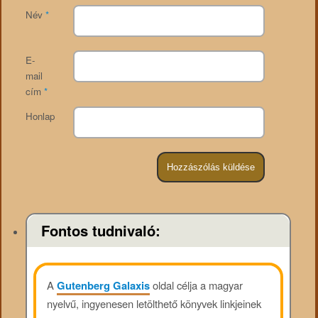
Név
*
E-
mail
cím
*
Honlap
Fontos tudnivaló:
A
Gutenberg Galaxis
oldal célja a magyar
nyelvű, ingyenesen letölthető könyvek linkjeinek