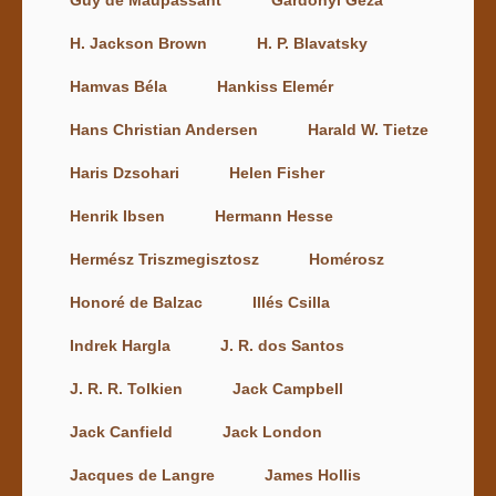
H. Jackson Brown
H. P. Blavatsky
Hamvas Béla
Hankiss Elemér
Hans Christian Andersen
Harald W. Tietze
Haris Dzsohari
Helen Fisher
Henrik Ibsen
Hermann Hesse
Hermész Triszmegisztosz
Homérosz
Honoré de Balzac
Illés Csilla
Indrek Hargla
J. R. dos Santos
J. R. R. Tolkien
Jack Campbell
Jack Canfield
Jack London
Jacques de Langre
James Hollis