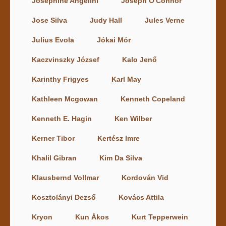
Josephine Angelini
Joseph O'Connor
Jose Silva
Judy Hall
Jules Verne
Julius Evola
Jókai Mór
Kaczvinszky József
Kalo Jenő
Karinthy Frigyes
Karl May
Kathleen Mcgowan
Kenneth Copeland
Kenneth E. Hagin
Ken Wilber
Kerner Tibor
Kertész Imre
Khalil Gibran
Kim Da Silva
Klausbernd Vollmar
Kordován Vid
Kosztolányi Dezső
Kovács Attila
Kryon
Kun Ákos
Kurt Tepperwein