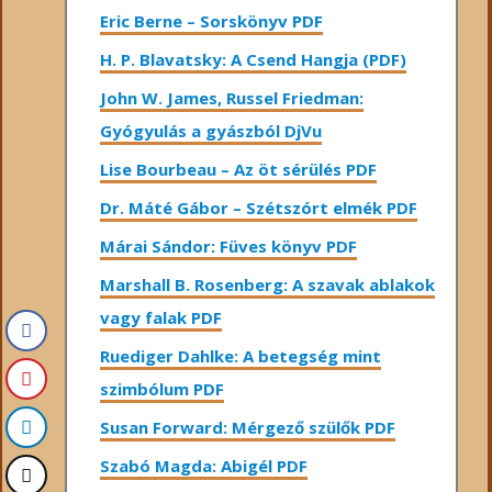
Eric Berne – Sorskönyv PDF
H. P. Blavatsky: A Csend Hangja (PDF)
John W. James, Russel Friedman:
Gyógyulás a gyászból DjVu
Lise Bourbeau – Az öt sérülés PDF
Dr. Máté Gábor – Szétszórt elmék PDF
Márai Sándor: Füves könyv PDF
Marshall B. Rosenberg: A szavak ablakok
vagy falak PDF
Ruediger Dahlke: A betegség mint
szimbólum PDF
Susan Forward: Mérgező szülők PDF
Szabó Magda: Abigél PDF