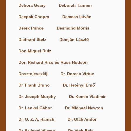
Debora Geary
Deborah Tannen
Deepak Chopra
Demecs István
Derek Prince
Desmond Morris
Diethard Stelz
Domján László
Don Miguel Ruiz
Don Richard Riso és Russ Hudson
Dosztojevszkij
Dr. Doreen Virtue
Dr. Frank Bruno
Dr. Hetényi Ernő
Dr. Jozeph Murphy
Dr. Komin Vladimir
Dr. Lenkei Gábor
Dr. Michael Newton
Dr. O. Z. A. Hanish
Dr. Oláh Andor
Dr. Szilágyi Vilmos
Dr. Vígh Béla