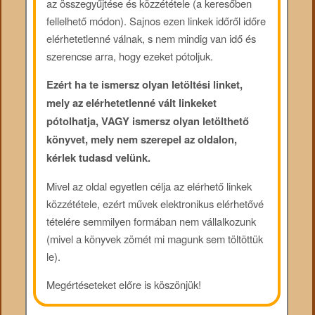
az összegyűjtése és közzététele (a keresőben
fellelhető módon). Sajnos ezen linkek időről időre
elérhetetlenné válnak, s nem mindig van idő és
szerencse arra, hogy ezeket pótoljuk.
Ezért ha te ismersz olyan letöltési linket,
mely az elérhetetlenné vált linkeket
pótolhatja, VAGY ismersz olyan letölthető
könyvet, mely nem szerepel az oldalon,
kérlek tudasd velünk.
Mivel az oldal egyetlen célja az elérhető linkek
közzététele, ezért művek elektronikus elérhetővé
tételére semmilyen formában nem vállalkozunk
(mivel a könyvek zömét mi magunk sem töltöttük
le).
Megértéseteket előre is köszönjük!