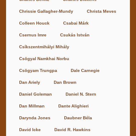
Chrissie Gallagher-Mundy
Christa Meves
Colleen Houck
Csabai Márk
Csernus Imre
Csukás István
Csíkszentmihályi Mihály
Csögyal Namkhai Norbu
Csögyam Trungpa
Dale Carnegie
Dan Ariely
Dan Brown
Daniel Goleman
Daniel N. Stern
Dan Millman
Dante Alighieri
Darynda Jones
Daubner Béla
David Icke
David R. Hawkins