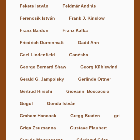
Fekete István
Feldmár András
Ferencsik István
Frank J. Kinslow
Franz Bardon
Franz Kafka
Friedrich Dürrenmatt
Gadd Ann
Gael Lindenfield
Ganésha
George Bernard Shaw
Georg Kühlewind
Gerald G. Jampolsky
Gerlinde Ortner
Gertrud Hirschi
Giovanni Boccaccio
Gogol
Gonda István
Graham Hancock
Gregg Braden
gri
Griga Zsuzsanna
Gustave Flaubert
Guy de Maupassant
Gárdonyi Géza