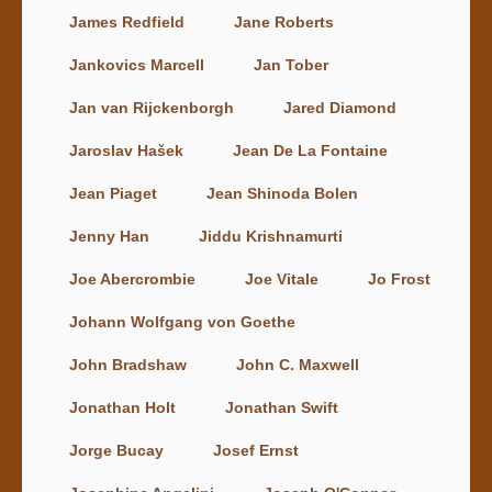
James Redfield
Jane Roberts
Jankovics Marcell
Jan Tober
Jan van Rijckenborgh
Jared Diamond
Jaroslav Hašek
Jean De La Fontaine
Jean Piaget
Jean Shinoda Bolen
Jenny Han
Jiddu Krishnamurti
Joe Abercrombie
Joe Vitale
Jo Frost
Johann Wolfgang von Goethe
John Bradshaw
John C. Maxwell
Jonathan Holt
Jonathan Swift
Jorge Bucay
Josef Ernst