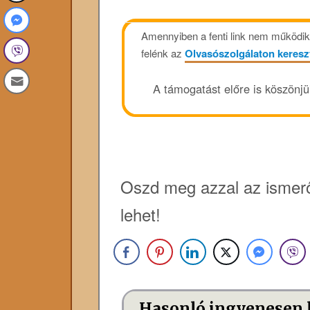
Amennyiben a fenti link nem működik, 
felénk az
Olvasószolgálaton keresz
A támogatást előre is köszönj
Oszd meg azzal az ismerő
lehet!
Hasonló ingyenesen 