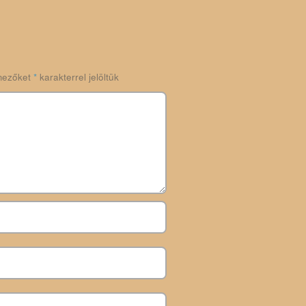
mezőket
*
karakterrel jelöltük