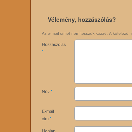
Vélemény, hozzászólás?
Az e-mail címet nem tesszük közzé.
A kötelező 
Hozzászólás
*
Név
*
E-mail
cím
*
Honlap