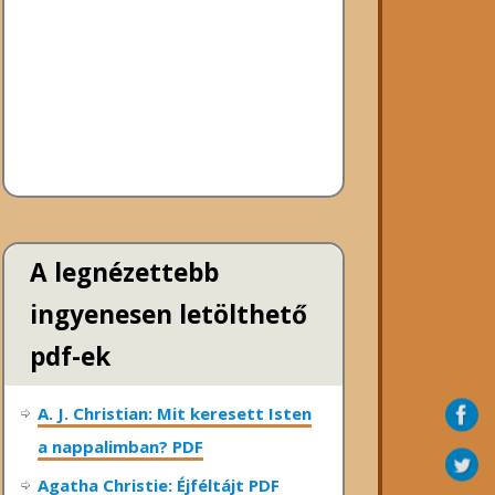
A legnézettebb
ingyenesen letölthető
pdf-ek
A. J. Christian: Mit keresett Isten
a nappalimban? PDF
Agatha Christie: Éjféltájt PDF