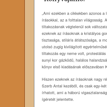
„Ami ​ezekben a cikkekben azonos a 
írásokkal, az a folttalan világosság. A
tiltakozásnak végtelenül sok változat
ezeknek az írásoknak a kristályos go
tisztasága, stiláris átlátszósága, a 
utolsó zugig kivilágított egyértelműs
tiltakozás egy neme volt, protestálás
sunyi kor gázködű, halálos halandzsáj
könyv első kiadásának előszavában K
Hiszen ezeknek az írásoknak nagy rés
Szerb Antal kezéből, és csak egy-két 
írhatott, ami a háború vigasztalanság
ígéretét jelentette.