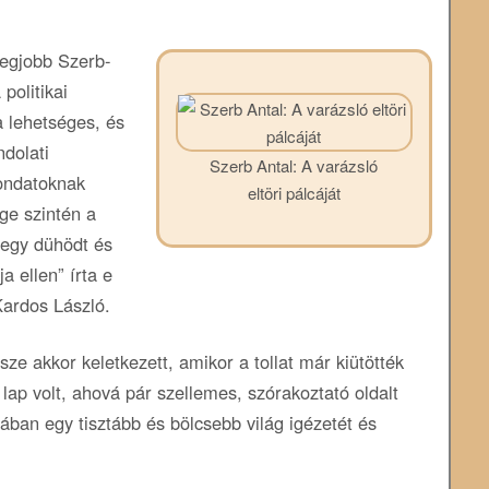
legjobb Szerb-
 politikai
a lehetséges, és
ndolati
Szerb Antal: A ​varázsló
mondatoknak
eltöri pálcáját
ége szintén a
 egy dühödt és
a ellen” írta e
ardos László.
ze akkor keletkezett, amikor a tollat már kiütötték
lap volt, ahová pár szellemes, szórakoztató oldalt
ában egy tisztább és bölcsebb világ igézetét és