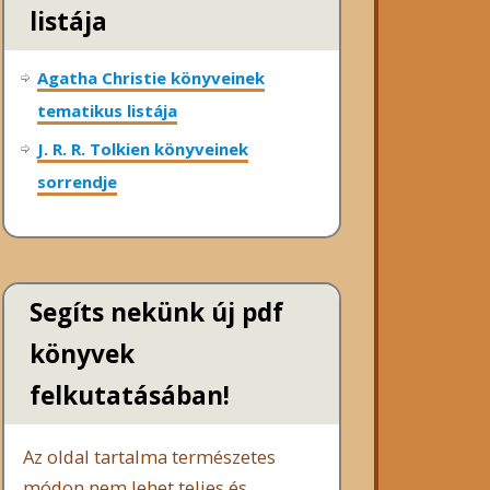
listája
Agatha Christie könyveinek
tematikus listája
J. R. R. Tolkien könyveinek
sorrendje
Segíts nekünk új pdf
könyvek
felkutatásában!
Az oldal tartalma természetes
módon nem lehet teljes és