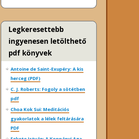
Legkeresettebb
ingyenesen letölthető
pdf könyvek
Antoine de Saint-Exupéry: A kis
herceg (PDF)
C. J. Roberts: Fogoly a sötétben
pdf
Choa Kok Sui: Meditációs
gyakorlatok a lélek feltárására
PDF
Fekete István: A Koppányi Aga