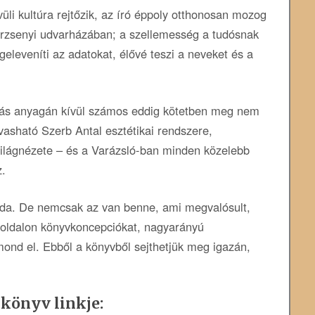
li kultúra rejtőzik, az író éppoly otthonosan mozog
Berzsenyi udvarházában; a szellemesség a tudósnak
geleveníti az adatokat, élővé teszi a neveket és a
adás anyagán kívül számos eddig kötetben meg nem
olvasható Szerb Antal esztétikai rendszere,
, világnézete – és a Varázsló-ban minden közelebb
z.
soda. De nemcsak az van benne, ami megvalósult,
 oldalon könyvkoncepciókat, nagyarányú
mond el. Ebből a könyvből sejthetjük meg igazán,
 könyv linkje: