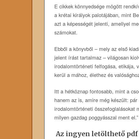
E cikkek könnyedsége mögött rendkívü
a krétai királyok palotájában, mint 
azt a képességét jelenti, amellyel me
számokat.
Ebből a könyvből – mely az első ki
jelent írást tartalmaz – világosan ki
irodalomtörténeti felfogása, etikája
kerül a mához, élethez és valóságho
Itt a hétköznap fontosabb, mint a c
hanem az is, amire még készült: pár
irodalomtörténeti összefoglalásokat 
milyen gazdag poggyásszal ment el.”
Az ingyen letölthető pdf