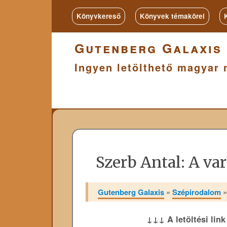
Könyvkereső
Könyvek témakörei
Gutenberg Galaxis
Ingyen letölthető magyar 
Szerb Antal: A ​va
Gutenberg Galaxis
»
Szépirodalom
↓↓↓ A letöltési lin