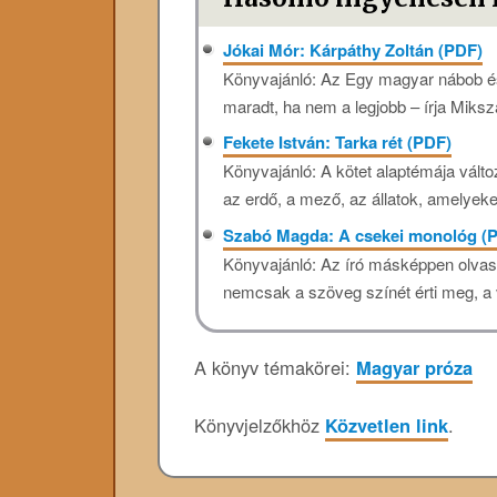
Jókai Mór: Kárpáthy Zoltán (PDF)
Könyvajánló: Az Egy magyar nábob és
maradt, ha nem a legjobb – írja Miksz
Fekete István: Tarka rét (PDF)
Könyvajánló: A kötet alaptémája válto
az erdő, a mező, az állatok, amelyeke
Szabó Magda: A ​csekei monológ (
Könyvajánló: Az ​író másképpen olvas, 
nemcsak a szöveg színét érti meg, a vi
A könyv témakörei:
Magyar próza
Könyvjelzőkhöz
Közvetlen link
.