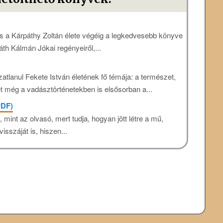
 a Kárpáthy Zoltán élete végéig a legkedvesebb könyve
áth Kálmán Jókai regényeiről,...
zatlanul Fekete István életének fő témája: a természet,
t még a vadásztörténetekben is elsősorban a...
PDF)
mint az olvasó, mert tudja, hogyan jött létre a mű,
sszáját is, hiszen...