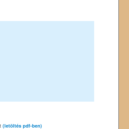
át
(letöltés pdf-ben)