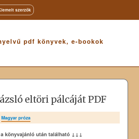
Kiemelt szerzők
nyelvű pdf könyvek, e-bookok
rázsló eltöri pálcáját PDF
»
Magyar próza
k a könyvajánló után található ↓↓↓