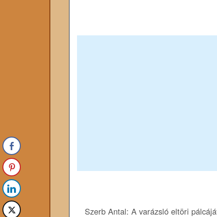
Szerb Antal: A ​varázsló eltöri pálcáj