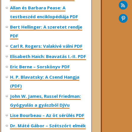
Allan és Barbara Pease: A
testbeszéd enciklopédiája PDF
Bert Hellinger: A ​szeretet rendje
PDF
Carl R. Rogers: Valakivé válni PDF
Elisabeth Haich: Beavatás I.-II. PDF
Eric Berne – Sorskönyv PDF
H. P. Blavatsky: A Csend Hangja
(PDF)
John W. James, Russel Friedman:
Gyógyulás a gyászból DjVu
Lise Bourbeau – Az öt sérülés PDF
Dr. Máté Gábor – Szétszórt elmék