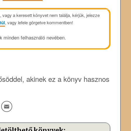
vagy a keresett könyvet nem találja, kérjük, jelezze
tül
, vagy lefele görgetve kommentben!
ük minden felhasználó nevében.
söddel, akinek ez a könyv hasznos
letölthető könyvek: