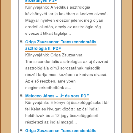
kézikönyve PDF
Könyvajánló: A védikus asztrológia
kézikönyvét tartja kezében a kedves olvasó.
Magyar nyelven először jelenik meg olyan
eredeti alkotás, amely az asztrológia rég
elveszett titkait taglalja...
Griga Zsuzsanna: Transzcendentális
asztrológia II. PDF
Könyvajánló: Griga Zsuzsanna
Transzcendentális asztrológia: az új évezred
asztrológiája című sorozatának második
részét tartja most kezében a kedves olvasó.
Az első részben, amelyben
megismerkedhettünk a...
Melocco János – Út és sors PDF
Könyvajánló: E könyv új összefüggéseket tár
fel Kelet és Nyugat között : az ősi indiai
holdházak és a 12 jegy összefüggéseit
részletezi az indiai mozgó...
Griga Zuszsanna: Transzcendentális