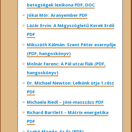
betegségek lexikona PDF, DOC
Jókai Mór: Aranyember PDF
Lázár Ervin: A Négyszögletű Kerek Erdő
PDF
Mikszáth Kálmán: Szent Péter esernyője
(PDF, hangoskönyv)
Molnár Ferenc: A Pál utcai fiúk (PDF,
hangoskönyv)
Dr. Michael Newton: Lelkünk útja 1.rész
PDF
Michaela Riedl – Jóni-masszázs PDF
Richard Bartlett – Mátrix energetika
PDF
Szabó Magda: Az őz (PDF)