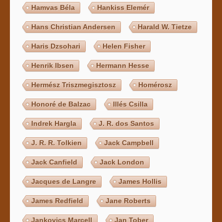
Hamvas Béla
Hankiss Elemér
Hans Christian Andersen
Harald W. Tietze
Haris Dzsohari
Helen Fisher
Henrik Ibsen
Hermann Hesse
Hermész Triszmegisztosz
Homérosz
Honoré de Balzac
Illés Csilla
Indrek Hargla
J. R. dos Santos
J. R. R. Tolkien
Jack Campbell
Jack Canfield
Jack London
Jacques de Langre
James Hollis
James Redfield
Jane Roberts
Jankovics Marcell
Jan Tober