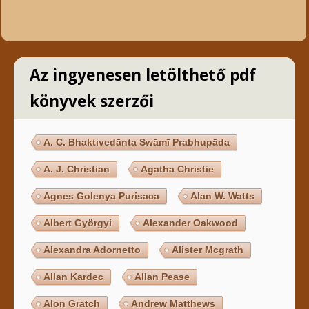
Az ingyenesen letölthető pdf
könyvek szerzői
A. C. Bhaktivedānta Swāmī Prabhupāda
A. J. Christian
Agatha Christie
Agnes Golenya Purisaca
Alan W. Watts
Albert Györgyi
Alexander Oakwood
Alexandra Adornetto
Alister Mcgrath
Allan Kardec
Allan Pease
Alon Gratch
Andrew Matthews