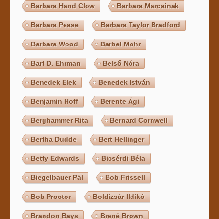
Barbara Hand Clow
Barbara Marcainak
Barbara Pease
Barbara Taylor Bradford
Barbara Wood
Barbel Mohr
Bart D. Ehrman
Belső Nóra
Benedek Elek
Benedek István
Benjamin Hoff
Berente Ági
Berghammer Rita
Bernard Cornwell
Bertha Dudde
Bert Hellinger
Betty Edwards
Bicsérdi Béla
Biegelbauer Pál
Bob Frissell
Bob Proctor
Boldizsár Ildikó
Brandon Bays
Brené Brown