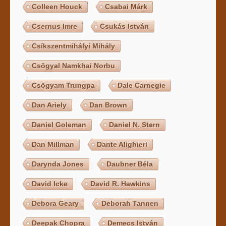
Colleen Houck
Csabai Márk
Csernus Imre
Csukás István
Csíkszentmihályi Mihály
Csögyal Namkhai Norbu
Csögyam Trungpa
Dale Carnegie
Dan Ariely
Dan Brown
Daniel Goleman
Daniel N. Stern
Dan Millman
Dante Alighieri
Darynda Jones
Daubner Béla
David Icke
David R. Hawkins
Debora Geary
Deborah Tannen
Deepak Chopra
Demecs István