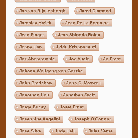
Jan van Rijckenborgh
Jared Diamond
Jaroslav Hašek
Jean De La Fontaine
Jean Piaget
Jean Shinoda Bolen
Jenny Han
Jiddu Krishnamurti
Joe Abercrombie
Joe Vitale
Jo Frost
Johann Wolfgang von Goethe
John Bradshaw
John C. Maxwell
Jonathan Holt
Jonathan Swift
Jorge Bucay
Josef Ernst
Josephine Angelini
Joseph O'Connor
Jose Silva
Judy Hall
Jules Verne