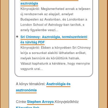
asztrológia
Könyvajánló: Megismerheted annak a teljesen
új rendszernek az alapjait, amelyet
Budapesten az Avalonban, és Londonban a
London School of Astrology-ban tanítok, s
amely figyelembe veszi...
Sri Chinmoy: Asztrológia, természetfeletti
és túlvilág PDF
Könyvajánló: Ebben a könyvében Sri Chinmoy
leírja a sorsunkat alakító láthatatlan erőket,
melyek bennünk és körülöttünk hatnak.
Választ kaphatunk a kérdésre, hogy mennyire
vagyunk urai...
A könyv témakörei:
Asztrológia és
asztronómia
Címke
Stephen Arroyo
.
Könyvjelzőkhöz
Közvetlen link
.