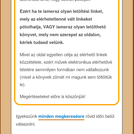
Ezért ha te ismersz olyan letöltési linket,
mely az elérhetetlenné vált linkeket
pótolhatja, VAGY ismersz olyan letölthető
könyvet, mely nem szerepel az oldalon,
kérlek tudasd velünk.
Mivel az oldal egyetlen célja az elérhető linkek
közzététele, ezért művek elektronikus elérhetővé
tételére semmilyen formában nem vállalkozunk
(mivel a könyvek zömét mi magunk sem töltöttük
le).
Megértéseteket előre is köszönjük!
Igyekszünk
minden megkeresésre
rövid időn belül
válaszolni.