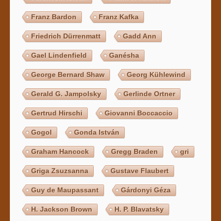
Franz Bardon
Franz Kafka
Friedrich Dürrenmatt
Gadd Ann
Gael Lindenfield
Ganésha
George Bernard Shaw
Georg Kühlewind
Gerald G. Jampolsky
Gerlinde Ortner
Gertrud Hirschi
Giovanni Boccaccio
Gogol
Gonda István
Graham Hancock
Gregg Braden
gri
Griga Zsuzsanna
Gustave Flaubert
Guy de Maupassant
Gárdonyi Géza
H. Jackson Brown
H. P. Blavatsky