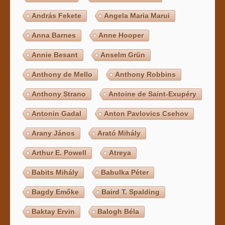
András Fekete
Angela Maria Marui
Anna Barnes
Anne Hooper
Annie Besant
Anselm Grün
Anthony de Mello
Anthony Robbins
Anthony Strano
Antoine de Saint-Exupéry
Antonin Gadal
Anton Pavlovics Csehov
Arany János
Arató Mihály
Arthur E. Powell
Atreya
Babits Mihály
Babulka Péter
Bagdy Emőke
Baird T. Spalding
Baktay Ervin
Balogh Béla