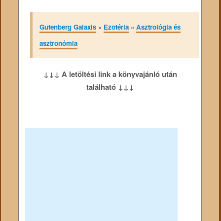
Gutenberg Galaxis
»
Ezotéria
»
Asztrológia és
asztronómia
↓↓↓ A letöltési link a könyvajánló után
található ↓↓↓