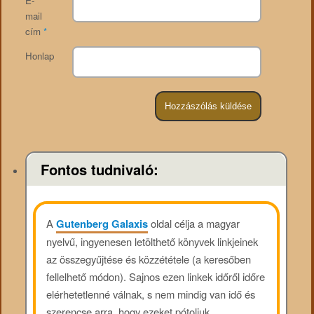
E-
mail
cím
*
Honlap
Fontos tudnivaló:
A
Gutenberg Galaxis
oldal célja a magyar
nyelvű, ingyenesen letölthető könyvek linkjeinek
az összegyűjtése és közzététele (a keresőben
fellelhető módon). Sajnos ezen linkek időről időre
elérhetetlenné válnak, s nem mindig van idő és
szerencse arra, hogy ezeket pótoljuk.