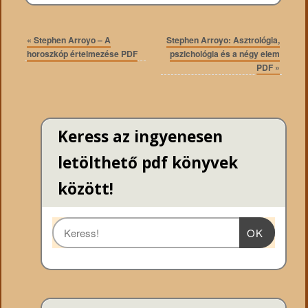
«
Stephen Arroyo – A
Stephen Arroyo: Asztrológia,
horoszkóp értelmezése PDF
pszichológia és a négy elem
PDF
»
Keress az ingyenesen
letölthető pdf könyvek
között!
OK