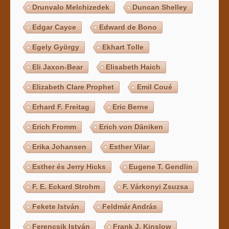
Drunvalo Melchizedek
Duncan Shelley
Edgar Cayce
Edward de Bono
Egely György
Ekhart Tolle
Eli Jaxon-Bear
Elisabeth Haich
Elizabeth Clare Prophet
Emil Coué
Erhard F. Freitag
Eric Berne
Erich Fromm
Erich von Däniken
Erika Johansen
Esther Vilar
Esther és Jerry Hicks
Eugene T. Gendlin
F. E. Eckard Strohm
F. Várkonyi Zsuzsa
Fekete István
Feldmár András
Ferencsik István
Frank J. Kinslow