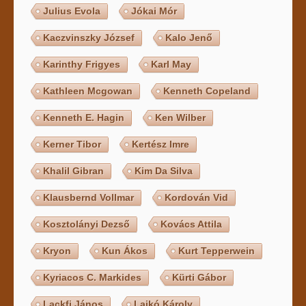
Julius Evola
Jókai Mór
Kaczvinszky József
Kalo Jenő
Karinthy Frigyes
Karl May
Kathleen Mcgowan
Kenneth Copeland
Kenneth E. Hagin
Ken Wilber
Kerner Tibor
Kertész Imre
Khalil Gibran
Kim Da Silva
Klausbernd Vollmar
Kordován Vid
Kosztolányi Dezső
Kovács Attila
Kryon
Kun Ákos
Kurt Tepperwein
Kyriacos C. Markides
Kürti Gábor
Lackfi János
Lajkó Károly