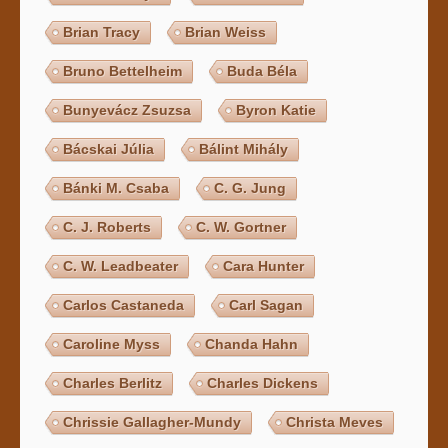
Brian Tracy
Brian Weiss
Bruno Bettelheim
Buda Béla
Bunyevácz Zsuzsa
Byron Katie
Bácskai Júlia
Bálint Mihály
Bánki M. Csaba
C. G. Jung
C. J. Roberts
C. W. Gortner
C. W. Leadbeater
Cara Hunter
Carlos Castaneda
Carl Sagan
Caroline Myss
Chanda Hahn
Charles Berlitz
Charles Dickens
Chrissie Gallagher-Mundy
Christa Meves