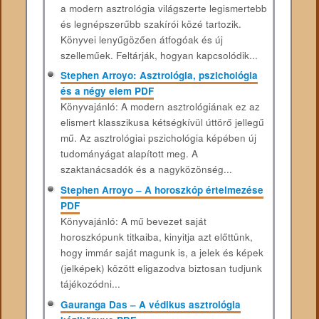
a modern asztrológia világszerte legismertebb
és legnépszerűbb szakírói közé tartozik.
Könyvei lenyűgözően átfogóak és új
szelleműek. Feltárják, hogyan kapcsolódik...
Stephen Arroyo: Asztrológia, pszichológia
és a négy elem PDF
Könyvajánló: A modern asztrológiának ez az
elismert klasszikusa kétségkívül úttörő jellegű
mű. Az asztrológiai pszichológia képében új
tudományágat alapított meg. A
szaktanácsadók és a nagyközönség...
Stephen Arroyo – A horoszkóp értelmezése
PDF
Könyvajánló: A mű bevezet saját
horoszkópunk titkaiba, kinyitja azt előttünk,
hogy immár saját magunk is, a jelek és képek
(jelképek) között eligazodva biztosan tudjunk
tájékozódni...
Gauranga Das – A védikus asztrológia