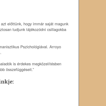
a azt előttünk, hogy immár saját magunk
iztosan tudjunk tájékozódni csillagokba
anisztikus Pszichológiával. Arroyo
.
haladók is érdekes megközelítésben
abb összefüggéseit.”
inkje: