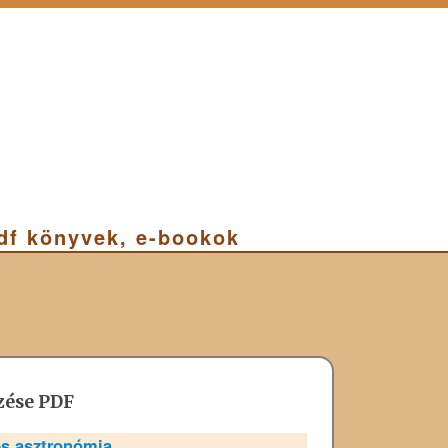
pdf könyvek, e-bookok
zése PDF
és asztronómia