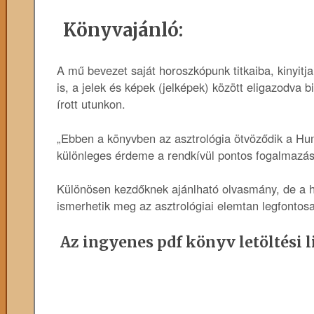
Könyvajánló:
A mű bevezet saját horoszkópunk titkaiba, kinyitj
is, a jelek és képek (jelképek) között eligazodva b
írott utunkon.
„Ebben a könyvben az asztrológia ötvöződik a Hum
különleges érdeme a rendkívül pontos fogalmazás
Különösen kezdőknek ajánlható olvasmány, de a 
ismerhetik meg az asztrológiai elemtan legfontos
Az ingyenes pdf könyv letöltési l