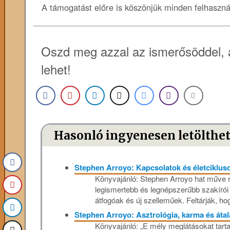
A támogatást előre is köszönjük minden felhaszn
Oszd meg azzal az ismerősöddel, 
lehet!
Hasonló ingyenesen letölthe
Stephen Arroyo: Kapcsolatok és életciklu
Könyvajánló: Stephen Arroyo hat műve r
legismertebb és legnépszerűbb szakírói
átfogóak és új szelleműek. Feltárják, ho
Stephen Arroyo: Asztrológia, karma és áta
Könyvajánló: „E mély meglátásokat tart