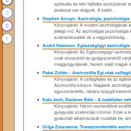
spirituális és lelki fejlődés eszközének 
jóslással van dolgunk. A keleti...
Stephen Arroyo: Asztrológia, pszichológia
Könyvajánló: A modern asztrológiának ez
jellegű mű. Az asztrológiai pszichológia
szaktanácsadók és a nagyközönség...
André Hammon: Egészségügyi asztrológia
Könyvajánló: Az ​Egészségügyi asztroló
csak orvosoktól és gyógyszerektől vár
meggyógyuljanak, hanem saját maguk is 
Paksi Zoltán – Asztrozófia Égi utak csillag
Könyvajánló: A csillagfejtés és az égiböl
Asztrozófia könyve. Napjaink asztrológi
egyszerűsítette, néhány bolygót kártevőn
Kalo Jenő, Daubner Béla – A tudattalan neh
Könyvajánló: Három esztendővel ezelőtt 
gyógyulás szelencéje címmel. Ezek a kö
gyakorlati alkalmazását mutatták be, ám 
Griga Zuszsanna: Transzcendentális asztro