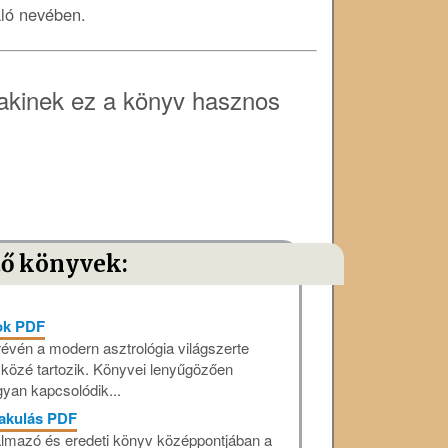
áló nevében.
akinek ez a könyv hasznos
tő könyvek:
sok PDF
évén a modern asztrológia világszerte
 közé tartozik. Könyvei lenyűgözően
gyan kapcsolódik...
lakulás PDF
almazó és eredeti könyv középpontjában a