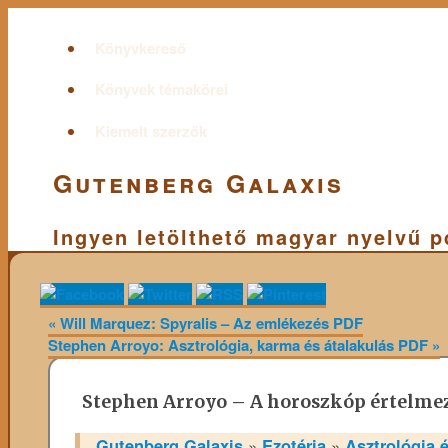
Könyvkereső
Könyvek témakörei
Kiemelt szerzők
Gutenberg Galaxis
Ingyen letölthető magyar nyelvű 
«
Will Marquez: Spyralis – Az emlékezés PDF
Stephen Arroyo: Asztrológia, karma és átalakulás PDF
»
Stephen Arroyo – A horoszkóp értelme
Gutenberg Galaxis
»
Ezotéria
»
Asztrológia 