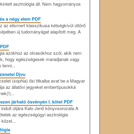
tekintett asztrológia áll. Nem hagyományos
 és a négy elem PDF
 az elismert klasszikusa kétségkívül úttörő
 képében új tudományágat alapított meg. A
 PDF
gia azokhoz az olvasókhoz szól, akik nem
ják, hogy egészségesek maradjanak vagy
tenni...
üzenetei Djvu
cselet (sophia) ősi titkaiba avat be a Magyar
ája az állatövi jegyeket embertípusokká
ek(!)...
ezen járható ösvényén I. kötet PDF
indult útjára Kalo Jenő könyvsorozata A
tetek az egészségügyi asztrológia
közel...
lógia