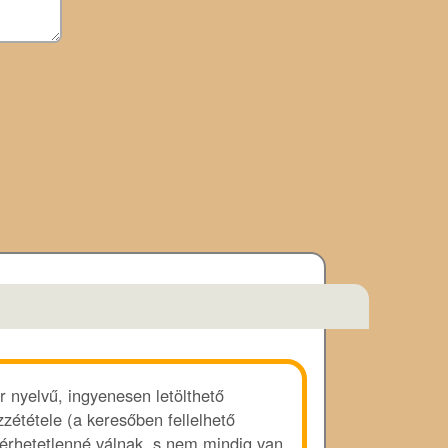
r nyelvű, ingyenesen letölthető
zététele (a keresőben fellelhető
lérhetetlenné válnak, s nem mindig van