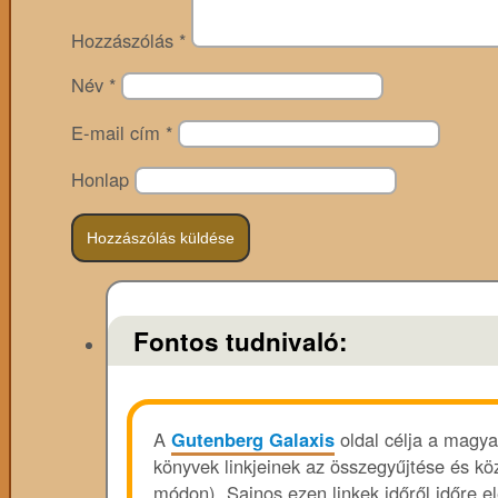
Hozzászólás
*
Név
*
E-mail cím
*
Honlap
Fontos tudnivaló:
A
Gutenberg Galaxis
oldal célja a magya
könyvek linkjeinek az összegyűjtése és köz
módon). Sajnos ezen linkek időről időre e