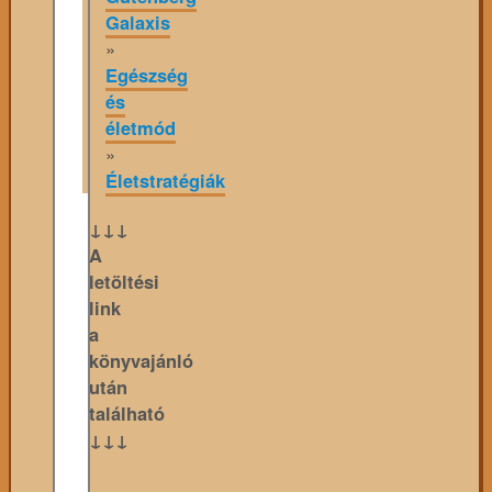
Galaxis
»
Egészség
és
életmód
»
Életstratégiák
↓↓↓
A
letöltési
link
a
könyvajánló
után
található
↓↓↓