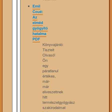
Emil
Coué:
Az
elméd
gyógyító
hatalma
PDF
Könyvajánló:
Tisztelt
Olvasó!
Ön
egy
páratlanul
értékes,
már-
már
elveszettnek
hitt
természetgyógyász
szakirodalmat