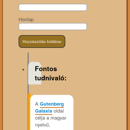
Honlap
Fontos
tudnivaló:
A
Gutenberg
Galaxis
oldal
célja a magyar
nyelvű,