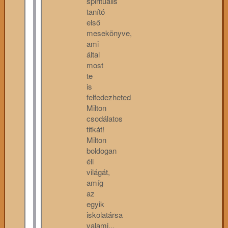
spirituális
tanító
első
mesekönyve,
ami
által
most
te
is
felfedezheted
Milton
csodálatos
titkát!
Milton
boldogan
éli
világát,
amíg
az
egyik
iskolatársa
valami...