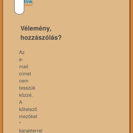
link
.
Vélemény,
hozzászólás?
Az
e-
mail
címet
nem
tesszük
közzé.
A
kötelező
mezőket
*
karakterrel