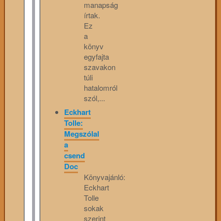
manapság
írtak.
Ez
a
könyv
egyfajta
szavakon
túli
hatalomról
szól,...
Eckhart
Tolle:
Megszólal
a
csend
Doc
Könyvajánló:
Eckhart
Tolle
sokak
szerint