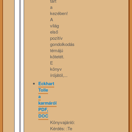
tart
a
kezében!
A
világ
első
pozitív
gondolkodás
témájú
kötetét.
E
könyv
írójától,...
Eckhart
Tolle
a
karmáról
PDF,
DOC
Könyvajánló:
Kérdés: :Te