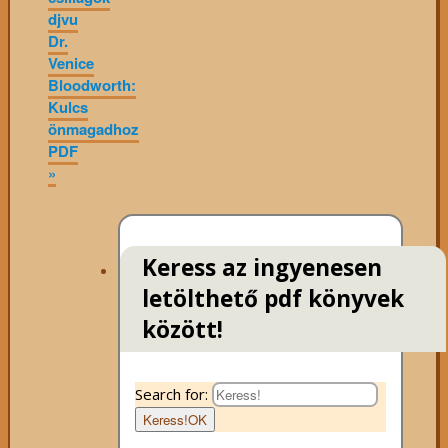
djvu
Dr.
Venice
Bloodworth:
Kulcs
önmagadhoz
PDF
»
Keress az ingyenesen
letölthető pdf könyvek
között!
Search for:
Keress!
OK