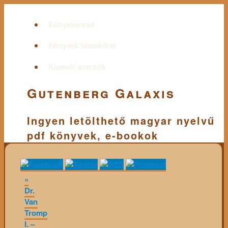
Könyvkereső
Könyvek témakörei
Kiemelt szerzők
Gutenberg Galaxis
Ingyen letölthető magyar nyelvű
pdf könyvek, e-bookok
«
Dr.
Van
Tromp
I. –