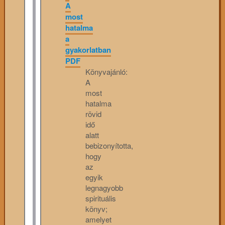
A
most
hatalma
a
gyakorlatban
PDF
Könyvajánló:
A
most
hatalma
rövid
idő
alatt
bebizonyította,
hogy
az
egyik
legnagyobb
spirituális
könyv;
amelyet