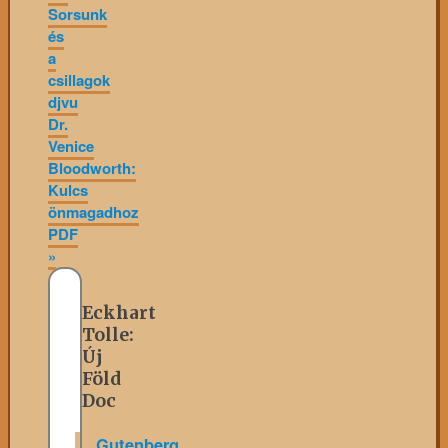
Sorsunk
és
a
csillagok
djvu
Dr.
Venice
Bloodworth:
Kulcs
önmagadhoz
PDF
»
Eckhart
Tolle:
Új
Föld
Doc
Gutenberg