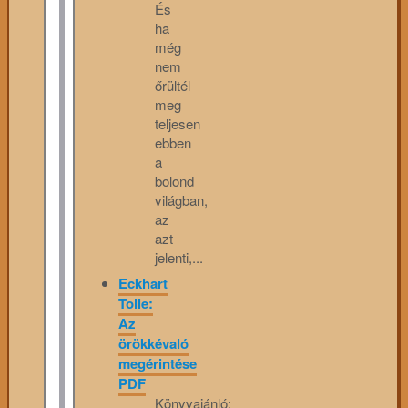
És
ha
még
nem
őrültél
meg
teljesen
ebben
a
bolond
világban,
az
azt
jelenti,...
Eckhart
Tolle:
Az
örökkévaló
megérintése
PDF
Könyvajánló: