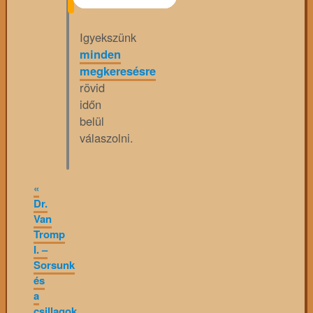
Igyekszünk
minden
megkeresésre
rövid
időn
belül
válaszolni.
«
Dr.
Van
Tromp
I. –
Sorsunk
és
a
csillagok