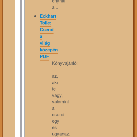
enyhíti
a...
Eckhart
Tolle:
Csend
a
világ
közepén
PDF
Könyvajánló:
…
az,
aki
te
vagy,
valamint
a
csend
egy
és
ugyanaz.