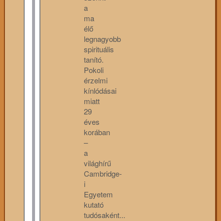
a
ma
élő
legnagyobb
spirituális
tanító.
Pokoli
érzelmi
kínlódásai
miatt
29
éves
korában
–
a
világhírű
Cambridge-
i
Egyetem
kutató
tudósaként...