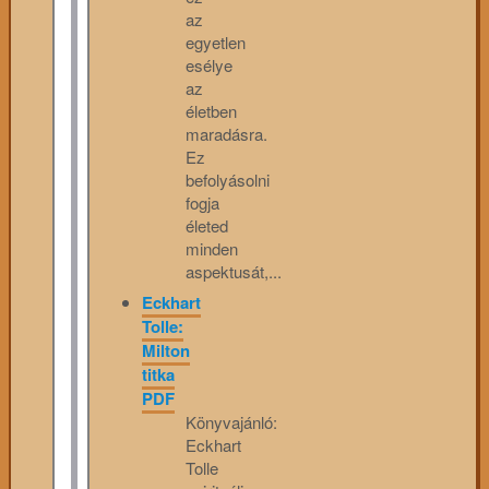
az
egyetlen
esélye
az
életben
maradásra.
Ez
befolyásolni
fogja
életed
minden
aspektusát,...
Eckhart
Tolle:
Milton
titka
PDF
Könyvajánló:
Eckhart
Tolle