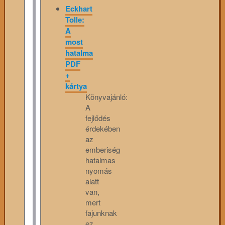
Eckhart
Tolle:
A
most
hatalma
PDF
+
kártya
Könyvajánló:
A
fejlődés
érdekében
az
emberiség
hatalmas
nyomás
alatt
van,
mert
fajunknak
ez