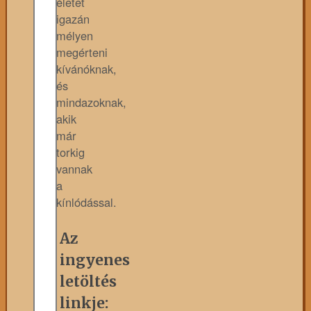
életet
igazán
mélyen
megérteni
kívánóknak,
és
mindazoknak,
akik
már
torkig
vannak
a
kínlódással.
Az
ingyenes
letöltés
linkje: