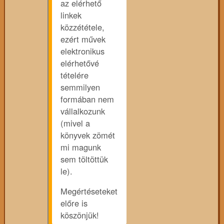
az elérhető
linkek
közzététele,
ezért művek
elektronikus
elérhetővé
tételére
semmilyen
formában nem
vállalkozunk
(mivel a
könyvek zömét
mi magunk
sem töltöttük
le).
Megértéseteket
előre is
köszönjük!