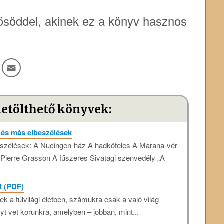
söddel, akinek ez a könyv hasznos
letölthető könyvek:
 és más elbeszélések
beszélések: A Nucingen-ház A hadköteles A Marana-vér
g Pierre Grasson A fűszeres Sivatagi szenvedély „A
t (PDF)
 a túlvilági életben, számukra csak a való világ
yt vet korunkra, amelyben – jobban, mint...