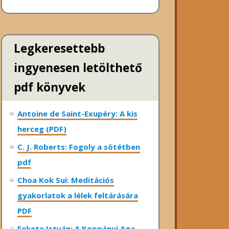
Legkeresettebb
ingyenesen letölthető
pdf könyvek
Antoine de Saint-Exupéry: A kis
herceg (PDF)
C. J. Roberts: Fogoly a sötétben
pdf
Choa Kok Sui: Meditációs
gyakorlatok a lélek feltárására
PDF
Fekete István: A Koppányi Aga