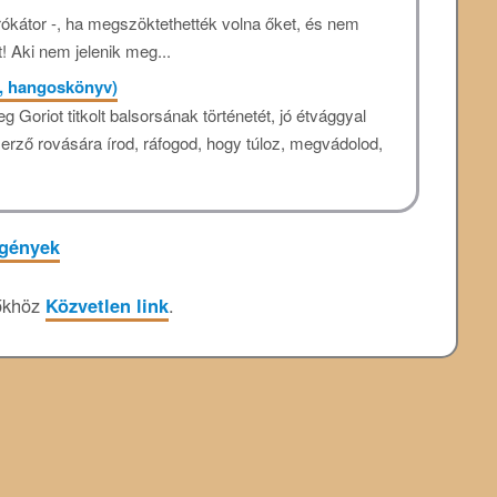
 prókátor -, ha megszöktethették volna őket, és nem
! Aki nem jelenik meg...
F, hangoskönyv)
g Goriot titkolt balsorsának történetét, jó étvággyal
rző rovására írod, ráfogod, hogy túloz, megvádolod,
egények
őkhöz
Közvetlen link
.