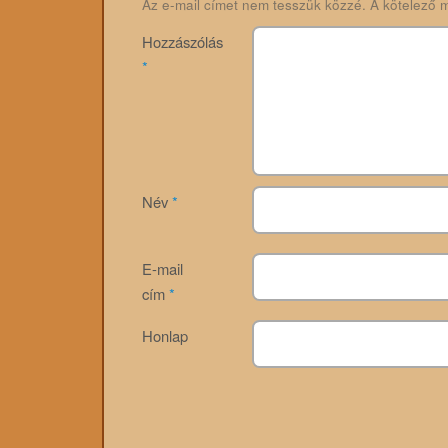
Az e-mail címet nem tesszük közzé.
A kötelező 
Hozzászólás
*
Név
*
E-mail
cím
*
Honlap