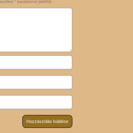
mezőket
*
karakterrel jelöltük