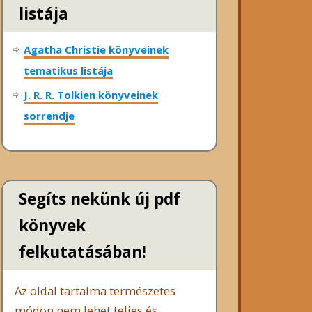
listája
Agatha Christie könyveinek
tematikus listája
J. R. R. Tolkien könyveinek
sorrendje
Segíts nekünk új pdf
könyvek
felkutatásában!
Az oldal tartalma természetes
módon nem lehet teljes és