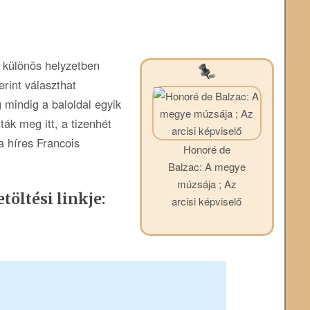
t különös helyzetben
zerint választhat
 mindig a baloldal egyik
ák meg itt, a tizenhét
a híres Francois
Honoré de
Balzac: A megye
múzsája ; Az
töltési linkje:
arcisi képviselő