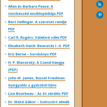
Allan és Barbara Pease: A
testbeszéd enciklopédiája PDF
Bert Hellinger: A ​szeretet rendje
PDF
Carl R. Rogers: Valakivé válni PDF
Elisabeth Haich: Beavatás I.-II. PDF
Eric Berne – Sorskönyv PDF
H. P. Blavatsky: A Csend Hangja
(PDF)
John W. James, Russel Friedman:
Gyógyulás a gyászból DjVu
Lise Bourbeau – Az öt sérülés PDF
Dr. Máté Gábor – Szétszórt elmék