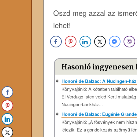
Oszd meg azzal az ismerő
lehet!
Hasonló ingyenesen 
Honoré de Balzac: A Nucingen-ház
Könyvajánló: A kötetben található el
El Verdugo Isten veled Kerti mulatsá
Nucingen-bankház...
Honoré de Balzac: Eugénie Grande
Könyvajánló: „A fösvények nem hisznek
létezik. Ez a gondolkozás szörnyű fén