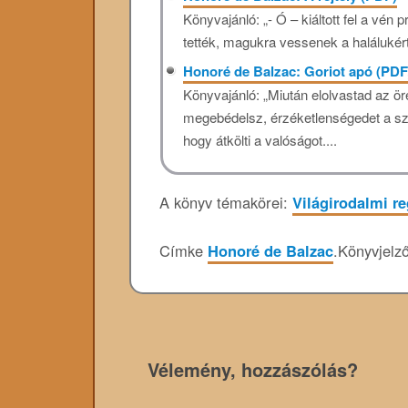
Könyvajánló: „- Ó – kiáltott fel a vén
tették, magukra vessenek a halálukért
Honoré de Balzac: Goriot apó (PD
Könyvajánló: „Miután elolvastad az öre
megebédelsz, érzéketlenségedet a sze
hogy átkölti a valóságot....
A könyv témakörei:
Világirodalmi r
Címke
Honoré de Balzac
.
Könyvjelz
Vélemény, hozzászólás?