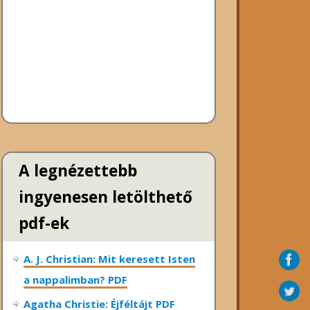
A legnézettebb
ingyenesen letölthető
pdf-ek
A. J. Christian: Mit keresett Isten
a nappalimban? PDF
Agatha Christie: Éjféltájt PDF