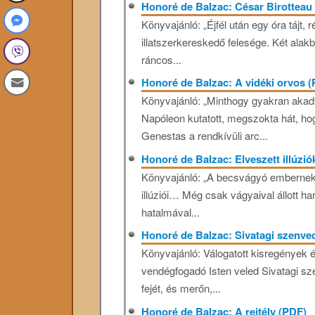
Honoré de Balzac: César Birotteau
Könyvajánló: „Éjfél után egy óra tájt,
illatszerkereskedő felesége. Két alak
ráncos...
Honoré de Balzac: A vidéki orvos 
Könyvajánló: „Minthogy gyakran akadt 
Napóleon kutatott, megszokta hát, hog
Genestas a rendkívüli arc...
Honoré de Balzac: Elveszett illúzió
Könyvajánló: „A becsvágyó embernek e
illúziói… Még csak vágyaival állott h
hatalmával...
Honoré de Balzac: Sivatagi szenve
Könyvajánló: Válogatott kisregények 
vendégfogadó Isten veled Sivatagi sze
fejét, és merőn,...
Honoré de Balzac: A rejtély (PDF)