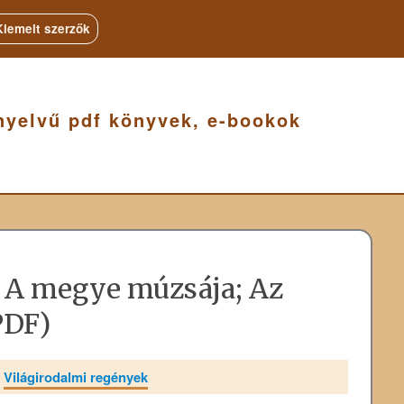
Kiemelt szerzők
nyelvű pdf könyvek, e-bookok
: A megye múzsája; Az
PDF)
»
Világirodalmi regények