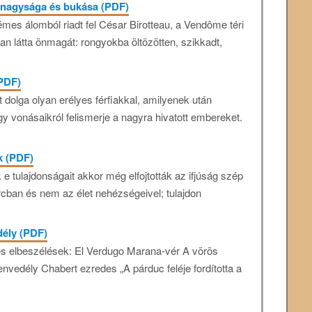
 nagysága és bukása (PDF)
 rémes álomból riadt fel César Birotteau, a Vendôme téri
ban látta önmagát: rongyokba öltözötten, szikkadt,
(PDF)
dolga olyan erélyes férfiakkal, amilyenek után
y vonásaikról felismerje a nagyra hivatott embereket.
k (PDF)
 tulajdonságait akkor még elfojtották az ifjúság szép
arcban és nem az élet nehézségeivel; tulajdon
dély (PDF)
és elbeszélések: El Verdugo Marana-vér A vörös
nvedély Chabert ezredes „A párduc feléje fordította a