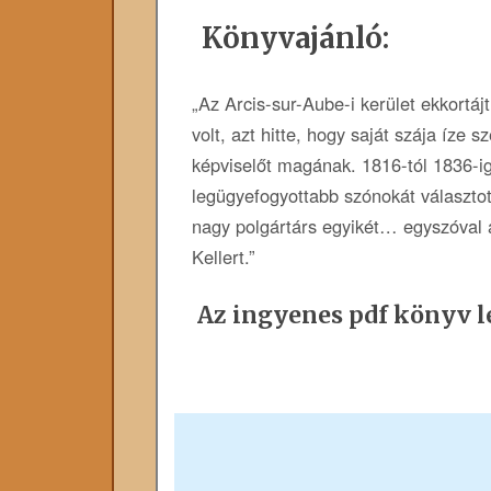
Könyvajánló:
„Az Arcis-sur-Aube-i kerület ekkortáj
volt, azt hitte, hogy saját szája íze s
képviselőt magának. 1816-tól 1836-ig
legügyefogyottabb szónokát választott
nagy polgártárs egyikét… egyszóval 
Kellert.”
Az ingyenes pdf könyv le