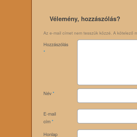
Vélemény, hozzászólás?
Az e-mail címet nem tesszük közzé.
A kötelező 
Hozzászólás
*
Név
*
E-mail
cím
*
Honlap