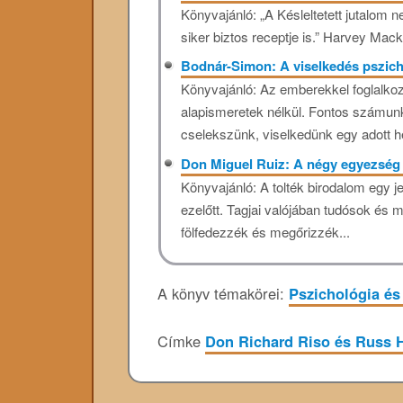
Könyvajánló: „A Késleltetett jutalom
siker biztos receptje is.” Harvey Mac
Bodnár-Simon: A viselkedés pszich
Könyvajánló: Az emberekkel foglalkoz
alapismeretek nélkül. Fontos számun
cselekszünk, viselkedünk egy adott he
Don Miguel Ruiz: A négy egyezség
Könyvajánló: A tolték birodalom egy je
ezelőtt. Tagjai valójában tudósok és 
fölfedezzék és megőrizzék...
A könyv témakörei:
Pszichológia és
Címke
Don Richard Riso és Russ