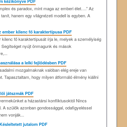
am kézikönyve PDF
plex és paradox, mint maga az emberi élet….” Az
nít, hanem egy világnézeti modell is egyben. A
 ember kilenc fő karaktertípusa PDF
ilenc fő karaktertípusát írja le, melyek a személyiség
. Segítséget nyújt önmagunk és mások
,...
asználása a lelki fejlődésben PDF
rsadalmi mozgalmaknak valóban elég ereje van
t. Tapasztaltam, hogy milyen átformáló élmény kiállni
ülői játszmák PDF
ermekünket a házastársi konfliktusoktól Nincs
l. A szülők azonban gondossággal, odafigyeléssel
 nem vonják...
Késleltetett jutalom PDF