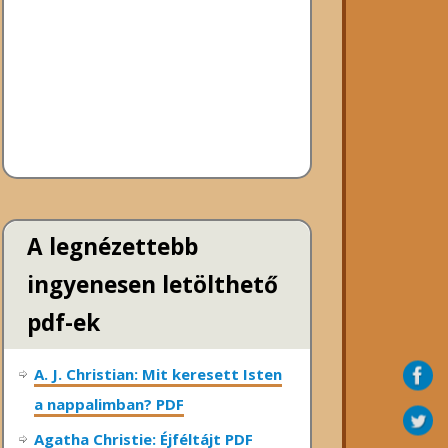
A legnézettebb
ingyenesen letölthető
pdf-ek
A. J. Christian: Mit keresett Isten
a nappalimban? PDF
Agatha Christie: Éjféltájt PDF