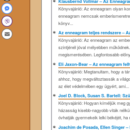
Klausbernd Vollmar – Az Enneagr
Könyvajánló: Az enneagram olyan kom
enneagram nemcsak emberismeretre ta
könyv...
Az enneagram teljes rendszere – Az
Könyvajánló: Az enneagram az ember k
szintjénél jóval mélyebben működnek
megismerésében. Legfontosabb előnye
Eli Jaxon-Bear – Az enneagram felh
Könyvajánló: Megtanultam, hogy a tá
ahhoz, hogy megváltoztassák a világo
az élet védelmében egy ügyért, ami...
Joel D. Block, Susan S. Bartell: Sz
Könyvajánló: Hogyan kíméljük meg gy
házasság kisebb-nagyobb viták nélkü
óvhatják gyermekeik lelki békéjét, ha
Joachim de Posada, Ellen Singer – 