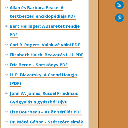
Allan és Barbara Pease: A
testbeszéd enciklopédiája PDF
Bert Hellinger: A ​szeretet rendje
PDF
Carl R. Rogers: Valakivé válni PDF
Elisabeth Haich: Beavatás I.-II. PDF
Eric Berne – Sorskönyv PDF
H. P. Blavatsky: A Csend Hangja
(PDF)
John W. James, Russel Friedman:
Gyógyulás a gyászból DjVu
Lise Bourbeau – Az öt sérülés PDF
Dr. Máté Gábor – Szétszórt elmék