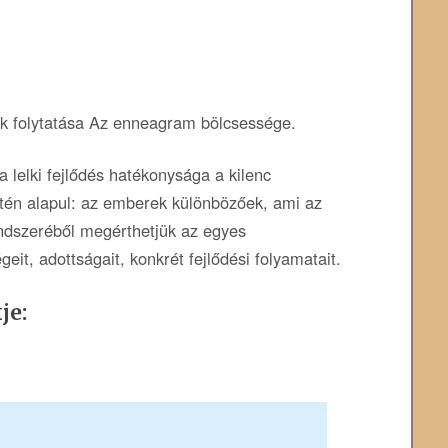
 folytatása Az enneagram bölcsessége.
 lelki fejlődés hatékonysága a kilenc
tén alapul: az emberek különbözőek, ami az
endszeréből megérthetjük az egyes
it, adottságait, konkrét fejlődési folyamatait.
je: