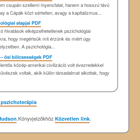
 nem csupán szellemi ínyencfalat, hanem a hosszú távú
kay a Cápák közt sértetlen, avagy a kapitalizmus...
ológiai alapjai PDF
ó hivatások elképzelhetetlenek pszichológiai
kra, hogy megértsük mit érzünk és miért úgy
lyzetben. A pszichológia...
 – ősi bölcsességek PDF
lentős közép-amerikai civilizáció volt évezredekkel
művészek voltak, akik külön társadalmat alkottak, hogy
 pszichoterápia
 Hudson
.
Könyvjelzőkhöz
Közvetlen link
.