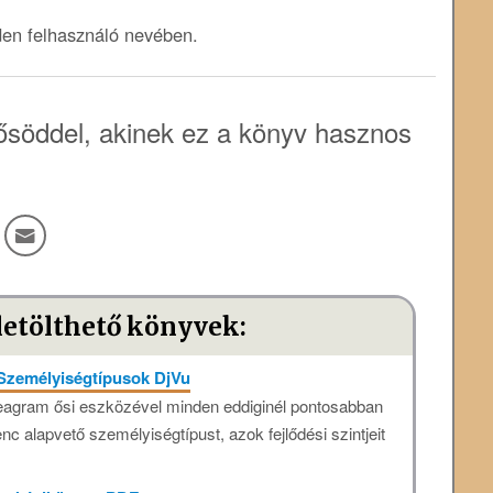
den felhasználó nevében.
söddel, akinek ez a könyv hasznos
letölthető könyvek:
Személyiségtípusok DjVu
neagram ősi eszközével minden eddiginél pontosabban
enc alapvető személyiségtípust, azok fejlődési szintjeit