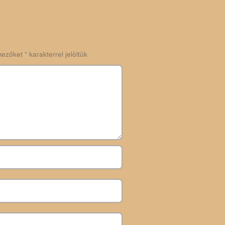
mezőket
*
karakterrel jelöltük