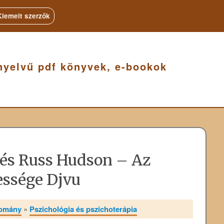
Kiemelt szerzők
nyelvű pdf könyvek, e-bookok
 és Russ Hudson – Az
ssége Djvu
domány
»
Pszichológia és pszichoterápia