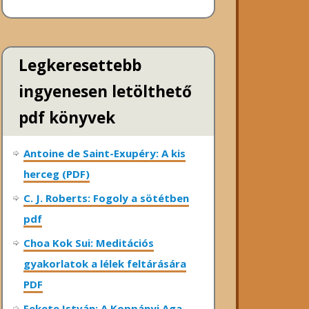
Legkeresettebb
ingyenesen letölthető
pdf könyvek
Antoine de Saint-Exupéry: A kis
herceg (PDF)
C. J. Roberts: Fogoly a sötétben
pdf
Choa Kok Sui: Meditációs
gyakorlatok a lélek feltárására
PDF
Fekete István: A Koppányi Aga