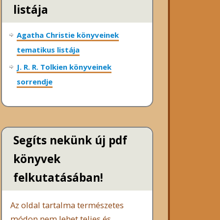
listája
Agatha Christie könyveinek
tematikus listája
J. R. R. Tolkien könyveinek
sorrendje
Segíts nekünk új pdf
könyvek
felkutatásában!
Az oldal tartalma természetes
módon nem lehet teljes és