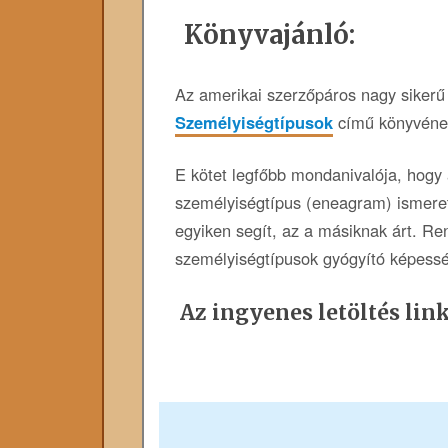
Könyvajánló:
Az amerikai szerzőpáros nagy sikerű
Személyiségtípusok
című könyvének
E kötet legfőbb mondanivalója, hogy a
személyiségtípus (eneagram) ismere
egyiken segít, az a másiknak árt. R
személyiségtípusok gyógyító képessége
Az ingyenes letöltés link