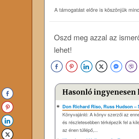
A támogatást előre is köszönjük min
Oszd meg azzal az ismerő
lehet!
Hasonló ingyenesen 
Don Richard Riso, Russ Hudson – 
Könyvajánló: A könyv­ szerzői az en
és részletesebben térképezik fel a kil
az énen túllépő,...