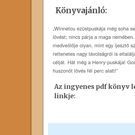
Könyvajánló:
„Winnetou ezüstpuskája még soha se
lövést; nincs párja a maga nemében.
medveölője olyan, mint egy ijesztő s
rettenetes nagy távolságról is eltalá
célját. Hát még a Henry-puskája! Gond
huszonöt lövés fél perc alatt!”
Az ingyenes pdf könyv le
linkje: