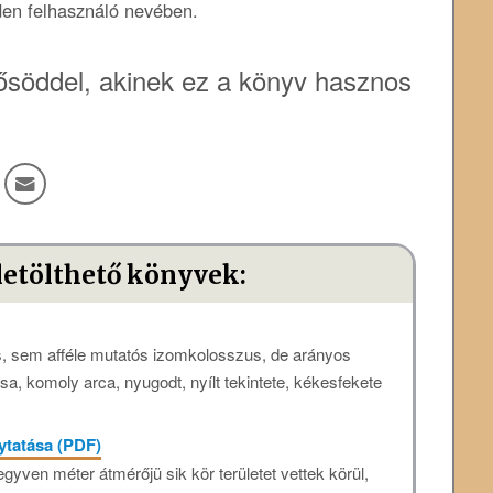
den felhasználó nevében.
söddel, akinek ez a könyv hasznos
letölthető könyvek:
s, sem afféle mutatós izomkolosszus, de arányos
sa, komoly arca, nyugodt, nyílt tekintete, kékesfekete
ytatása (PDF)
yven méter átmérőjü sik kör területet vettek körül,