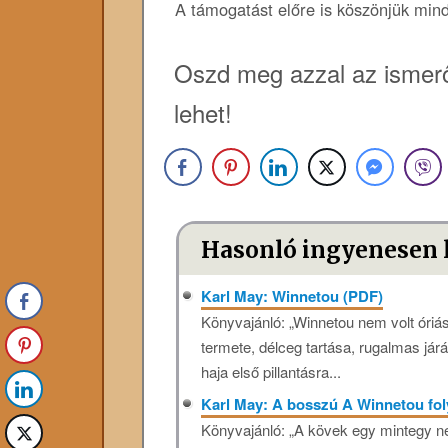
A támogatást előre is köszönjük min
Oszd meg azzal az ismerő
lehet!
Hasonló ingyenesen 
Karl May: Winnetou (PDF)
Könyvajánló: „Winnetou nem volt óriá
termete, délceg tartása, rugalmas járá
haja első pillantásra...
Karl May: A bosszú A Winnetou fol
Könyvajánló: „A kövek egy mintegy neg