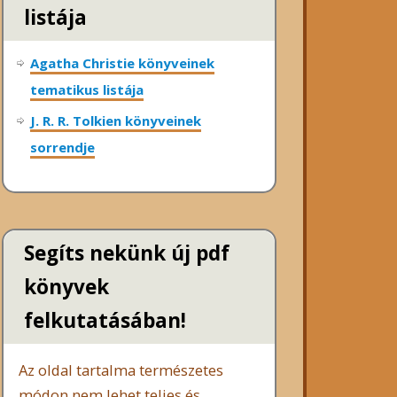
listája
Agatha Christie könyveinek
tematikus listája
J. R. R. Tolkien könyveinek
sorrendje
Segíts nekünk új pdf
könyvek
felkutatásában!
Az oldal tartalma természetes
módon nem lehet teljes és