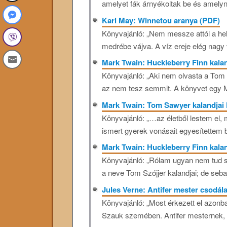
amelyet fák árnyékoltak be és amelynek
Karl May: Winnetou aranya (PDF)
Könyvajánló: „Nem messze attól a helyt
medrébe vájva. A víz ereje elég nagy v
Mark Twain: Huckleberry Finn kala
Könyvajánló: „Aki nem olvasta a Tom 
az nem tesz semmit. A könyvet egy M
Mark Twain: Tom Sawyer kalandjai
Könyvajánló: „…az életből lestem el,
ismert gyerek vonásait egyesítettem b
Mark Twain: Huckleberry Finn kalan
Könyvajánló: „Rólam ugyan nem tud s
a neve Tom Szójjer kalandjai; de seba
Jules Verne: Antifer mester csodála
Könyvajánló: „Most érkezett el azon
Szauk szemében. Antifer mesternek, m