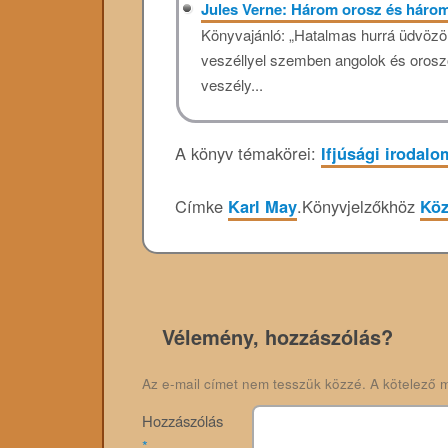
Jules Verne: Három orosz és három
Könyvajánló: „Hatalmas hurrá üdvözöl
veszéllyel szemben angolok és orosz
veszély...
A könyv témakörei:
Ifjúsági irodalo
Címke
Karl May
.
Könyvjelzőkhöz
Köz
Vélemény, hozzászólás?
Az e-mail címet nem tesszük közzé.
A kötelező 
Hozzászólás
*