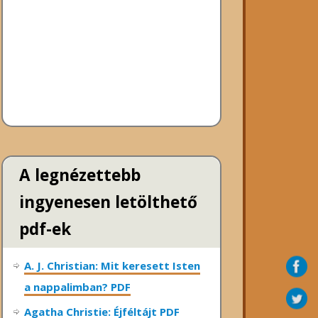
A legnézettebb
ingyenesen letölthető
pdf-ek
A. J. Christian: Mit keresett Isten
a nappalimban? PDF
Agatha Christie: Éjféltájt PDF