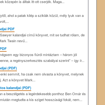
 közepén is álltak itt-ott cserjék. Maga...
ől, ahol a patak kilép a sziklák közül, mély lyuk van a
olt,...
ndjai PDF
Sawyer kalandjai című könyvet, mit se tudhat rólam, de
ark Twain nevű...
 PDF
 mégsem egy bizonyos fiúról mintáztam – három jól
enne, a regényszerkesztés szabályai szerint” – így ír...
djai (PDF)
enki semmit, ha csak nem olvasta a könyvet, melynek
j. Azt a könyvet Mark...
tos kalandjai (PDF)
ban a beszélgetés a legérdekesebb ponthoz Ben Omár és
iután megtudta a kis sziget hosszúsági fokát, nem...