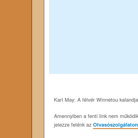
Karl May: A félvér Winnetou kalandj
Amennyiben a fenti link nem működik,
jelezze felénk az
Olvasószolgálaton