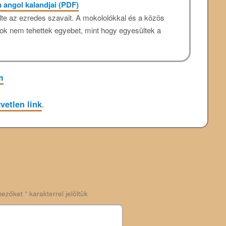
 angol kalandjai (PDF)
te az ezredes szavait. A mokololókkal és a közös
ok nem tehettek egyebet, mint hogy egyesültek a
m
vetlen link
.
mezőket
*
karakterrel jelöltük