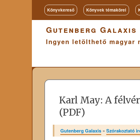
Könyvkereső
Könyvek témakörei
Gutenberg Galaxis
Ingyen letölthető magyar 
Karl May: A félvé
(PDF)
Gutenberg Galaxis
»
Szórakoztató i