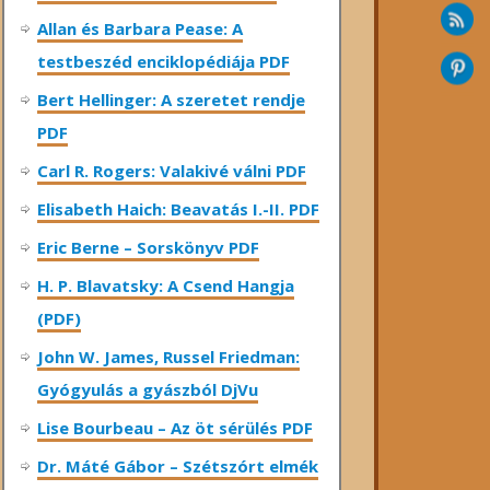
Allan és Barbara Pease: A
testbeszéd enciklopédiája PDF
Bert Hellinger: A ​szeretet rendje
PDF
Carl R. Rogers: Valakivé válni PDF
Elisabeth Haich: Beavatás I.-II. PDF
Eric Berne – Sorskönyv PDF
H. P. Blavatsky: A Csend Hangja
(PDF)
John W. James, Russel Friedman:
Gyógyulás a gyászból DjVu
Lise Bourbeau – Az öt sérülés PDF
Dr. Máté Gábor – Szétszórt elmék