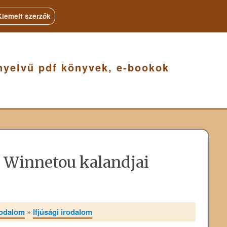
Kiemelt szerzők
nyelvű pdf könyvek, e-bookok
r Winnetou kalandjai
rodalom
»
Ifjúsági irodalom