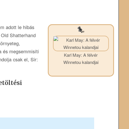
m adott le hibás
 Old Shatterhand
zörnyeteg,
lja és megsemmisíti
Karl May: A félvér
olja csak el, Sir:
Winnetou kalandjai
töltési