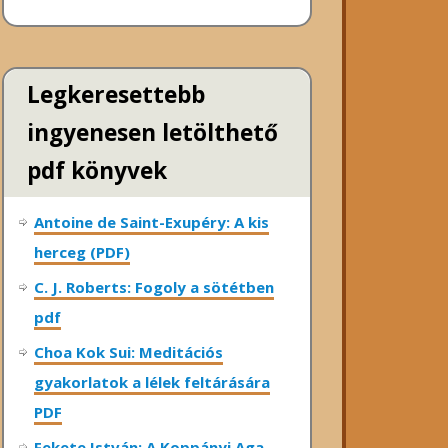
Legkeresettebb
ingyenesen letölthető
pdf könyvek
Antoine de Saint-Exupéry: A kis
herceg (PDF)
C. J. Roberts: Fogoly a sötétben
pdf
Choa Kok Sui: Meditációs
gyakorlatok a lélek feltárására
PDF
Fekete István: A Koppányi Aga