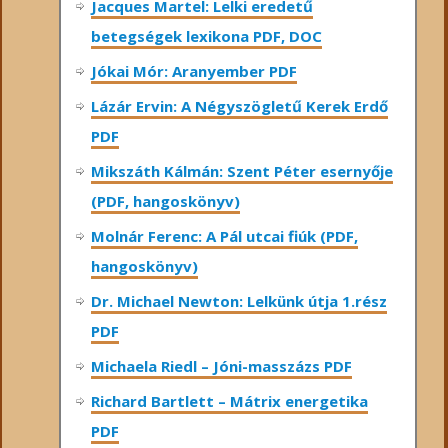
Jacques Martel: Lelki eredetű
betegségek lexikona PDF, DOC
Jókai Mór: Aranyember PDF
Lázár Ervin: A Négyszögletű Kerek Erdő
PDF
Mikszáth Kálmán: Szent Péter esernyője
(PDF, hangoskönyv)
Molnár Ferenc: A Pál utcai fiúk (PDF,
hangoskönyv)
Dr. Michael Newton: Lelkünk útja 1.rész
PDF
Michaela Riedl – Jóni-masszázs PDF
Richard Bartlett – Mátrix energetika
PDF