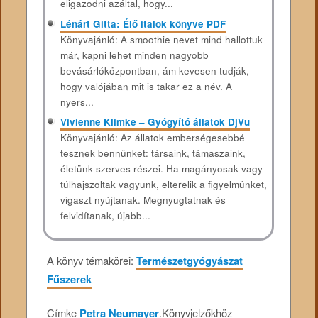
eligazodni azáltal, hogy...
Lénárt Gitta: Élő italok könyve PDF
Könyvajánló: A smoothie nevet mind hallottuk
már, kapni lehet minden nagyobb
bevásárlóközpontban, ám kevesen tudják,
hogy valójában mit is takar ez a név. A
nyers...
Vivienne Klimke – Gyógyító állatok DjVu
Könyvajánló: Az állatok emberségesebbé
tesznek bennünket: társaink, támaszaink,
életünk szerves részei. Ha magányosak vagy
túlhajszoltak vagyunk, elterelik a figyelmünket,
vigaszt nyújtanak. Megnyugtatnak és
felvidítanak, újabb...
A könyv témakörei:
Természetgyógyászat
Fűszerek
Címke
Petra Neumayer
.
Könyvjelzőkhöz