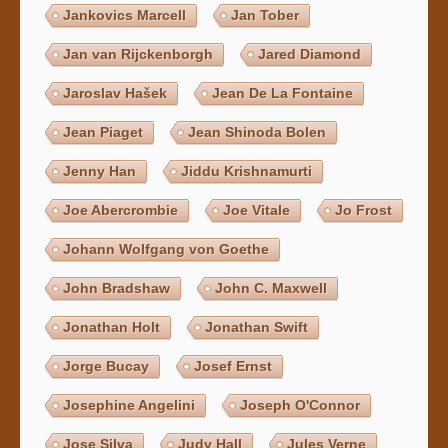
Jankovics Marcell
Jan Tober
Jan van Rijckenborgh
Jared Diamond
Jaroslav Hašek
Jean De La Fontaine
Jean Piaget
Jean Shinoda Bolen
Jenny Han
Jiddu Krishnamurti
Joe Abercrombie
Joe Vitale
Jo Frost
Johann Wolfgang von Goethe
John Bradshaw
John C. Maxwell
Jonathan Holt
Jonathan Swift
Jorge Bucay
Josef Ernst
Josephine Angelini
Joseph O'Connor
Jose Silva
Judy Hall
Jules Verne