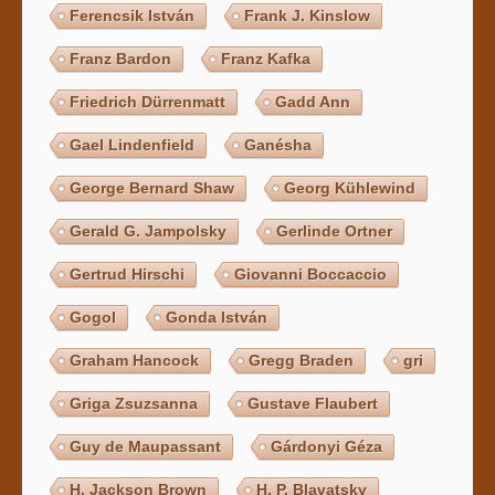
Ferencsik István
Frank J. Kinslow
Franz Bardon
Franz Kafka
Friedrich Dürrenmatt
Gadd Ann
Gael Lindenfield
Ganésha
George Bernard Shaw
Georg Kühlewind
Gerald G. Jampolsky
Gerlinde Ortner
Gertrud Hirschi
Giovanni Boccaccio
Gogol
Gonda István
Graham Hancock
Gregg Braden
gri
Griga Zsuzsanna
Gustave Flaubert
Guy de Maupassant
Gárdonyi Géza
H. Jackson Brown
H. P. Blavatsky