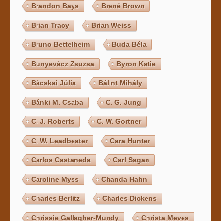
Brandon Bays
Brené Brown
Brian Tracy
Brian Weiss
Bruno Bettelheim
Buda Béla
Bunyevácz Zsuzsa
Byron Katie
Bácskai Júlia
Bálint Mihály
Bánki M. Csaba
C. G. Jung
C. J. Roberts
C. W. Gortner
C. W. Leadbeater
Cara Hunter
Carlos Castaneda
Carl Sagan
Caroline Myss
Chanda Hahn
Charles Berlitz
Charles Dickens
Chrissie Gallagher-Mundy
Christa Meves