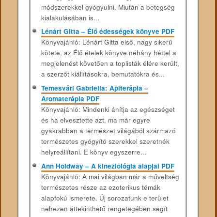
módszerekkel gyógyulni. Miután a betegség
kialakulásában is...
Lénárt Gitta – Élő édességek könyve PDF
Könyvajánló: Lénárt Gitta első, nagy sikerű
kötete, az Élő ételek könyve néhány héttel a
megjelenést követően a toplisták élére került,
a szerzőt kiállításokra, bemutatókra és...
Temesvári Gabriella: Apiterápia –
Aromaterápia PDF
Könyvajánló: Mindenki áhítja az egészséget
és ha elvesztette azt, ma már egyre
gyakrabban a természet világából származó
természetes gyógyító szerekkel szeretnék
helyreállítani. E könyv egyszerre...
Ann Holdway – A kineziológia alapjai PDF
Könyvajánló: A mai világban már a műveltség
természetes része az ezoterikus témák
alapfokú ismerete. Új sorozatunk e terület
nehezen áttekinthető rengetegében segít