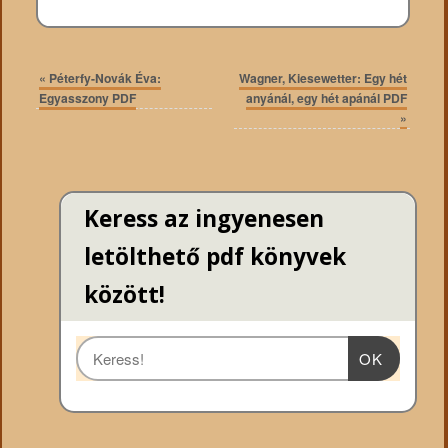
«
Péterfy-Novák Éva:
Wagner, Kiesewetter: Egy hét
Egyasszony PDF
anyánál, egy hét apánál PDF
»
Keress az ingyenesen
letölthető pdf könyvek
között!
OK