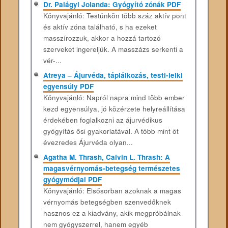
Dr. Palágyi Jolanda: Gyógyító zónák PDF
Könyvajánló: Testünkön több száz aktív pont
és aktív zóna található, s ha ezeket
masszírozzuk, akkor a hozzá tartozó
szerveket ingereljük. A masszázs serkenti a
vér-...
Atreya – Ájurvéda, táplálkozás, testi-lelki
egyensúly PDF
Könyvajánló: Napról napra mind több ember
kezd egyensúlya, jó közérzete helyreállítása
érdekében foglalkozni az ájurvédikus
gyógyítás ősi gyakorlatával. A több mint öt
évezredes Ájurvéda olyan...
Agatha M. Thrash, Calvin L. Thrash: A
magasvérnyomás-betegség természetes
gyógymódjai PDF
Könyvajánló: Elsősorban azoknak a magas
vérnyomás betegségben szenvedőknek
hasznos ez a kiadvány, akik megpróbálnak
nem gyógyszerrel, hanem egyéb