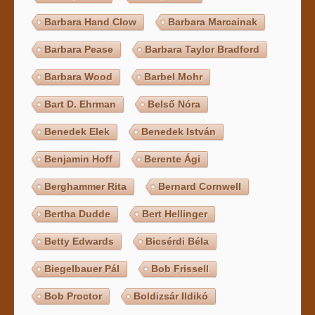
Barbara Hand Clow
Barbara Marcainak
Barbara Pease
Barbara Taylor Bradford
Barbara Wood
Barbel Mohr
Bart D. Ehrman
Belső Nóra
Benedek Elek
Benedek István
Benjamin Hoff
Berente Ági
Berghammer Rita
Bernard Cornwell
Bertha Dudde
Bert Hellinger
Betty Edwards
Bicsérdi Béla
Biegelbauer Pál
Bob Frissell
Bob Proctor
Boldizsár Ildikó