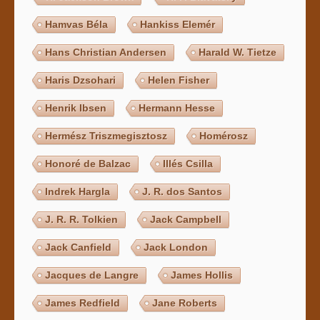
Hamvas Béla
Hankiss Elemér
Hans Christian Andersen
Harald W. Tietze
Haris Dzsohari
Helen Fisher
Henrik Ibsen
Hermann Hesse
Hermész Triszmegisztosz
Homérosz
Honoré de Balzac
Illés Csilla
Indrek Hargla
J. R. dos Santos
J. R. R. Tolkien
Jack Campbell
Jack Canfield
Jack London
Jacques de Langre
James Hollis
James Redfield
Jane Roberts