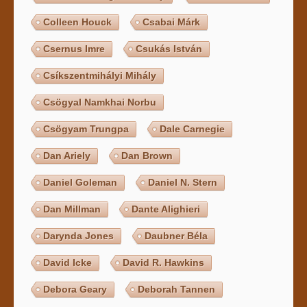
Colleen Houck
Csabai Márk
Csernus Imre
Csukás István
Csíkszentmihályi Mihály
Csögyal Namkhai Norbu
Csögyam Trungpa
Dale Carnegie
Dan Ariely
Dan Brown
Daniel Goleman
Daniel N. Stern
Dan Millman
Dante Alighieri
Darynda Jones
Daubner Béla
David Icke
David R. Hawkins
Debora Geary
Deborah Tannen