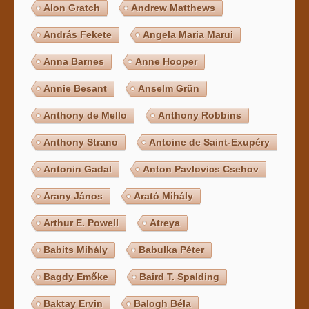
Alon Gratch
Andrew Matthews
András Fekete
Angela Maria Marui
Anna Barnes
Anne Hooper
Annie Besant
Anselm Grün
Anthony de Mello
Anthony Robbins
Anthony Strano
Antoine de Saint-Exupéry
Antonin Gadal
Anton Pavlovics Csehov
Arany János
Arató Mihály
Arthur E. Powell
Atreya
Babits Mihály
Babulka Péter
Bagdy Emőke
Baird T. Spalding
Baktay Ervin
Balogh Béla