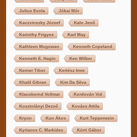
Julius Evola
Jókai Mór
Kaczvinszky József
Kalo Jenő
Karinthy Frigyes
Karl May
Kathleen Mcgowan
Kenneth Copeland
Kenneth E. Hagin
Ken Wilber
Kerner Tibor
Kertész Imre
Khalil Gibran
Kim Da Silva
Klausbernd Vollmar
Kordován Vid
Kosztolányi Dezső
Kovács Attila
Kryon
Kun Ákos
Kurt Tepperwein
Kyriacos C. Markides
Kürti Gábor