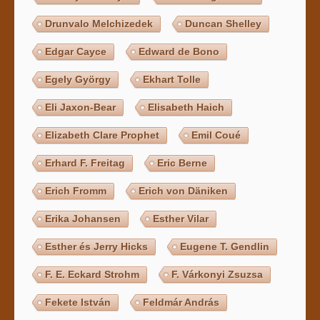
Drunvalo Melchizedek
Duncan Shelley
Edgar Cayce
Edward de Bono
Egely György
Ekhart Tolle
Eli Jaxon-Bear
Elisabeth Haich
Elizabeth Clare Prophet
Emil Coué
Erhard F. Freitag
Eric Berne
Erich Fromm
Erich von Däniken
Erika Johansen
Esther Vilar
Esther és Jerry Hicks
Eugene T. Gendlin
F. E. Eckard Strohm
F. Várkonyi Zsuzsa
Fekete István
Feldmár András