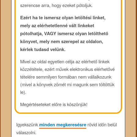
szerencse arra, hogy ezeket pótoljuk.
Ezért ha te ismersz olyan letöltési linket,
mely az elérhetetlenné vált linkeket
pótolhatja, VAGY ismersz olyan letölthető
könyvet, mely nem szerepel az oldalon,
kérlek tudasd velünk.
Mivel az oldal egyetlen célja az elérhető linkek
közzététele, ezért művek elektronikus elérhetővé
tételére semmilyen formában nem vállalkozunk
(mivel a könyvek zömét mi magunk sem töltöttük
le).
Megértéseteket előre is köszönjük!
Igyekszünk
minden megkeresésre
rövid időn belül
válaszolni.