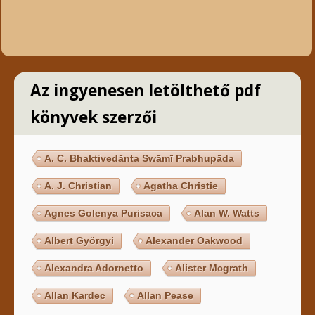
Az ingyenesen letölthető pdf
könyvek szerzői
A. C. Bhaktivedānta Swāmī Prabhupāda
A. J. Christian
Agatha Christie
Agnes Golenya Purisaca
Alan W. Watts
Albert Györgyi
Alexander Oakwood
Alexandra Adornetto
Alister Mcgrath
Allan Kardec
Allan Pease