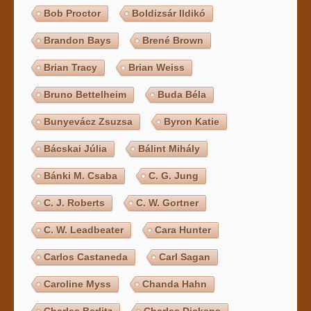
Bob Proctor
Boldizsár Ildikó
Brandon Bays
Brené Brown
Brian Tracy
Brian Weiss
Bruno Bettelheim
Buda Béla
Bunyevácz Zsuzsa
Byron Katie
Bácskai Júlia
Bálint Mihály
Bánki M. Csaba
C. G. Jung
C. J. Roberts
C. W. Gortner
C. W. Leadbeater
Cara Hunter
Carlos Castaneda
Carl Sagan
Caroline Myss
Chanda Hahn
Charles Berlitz
Charles Dickens