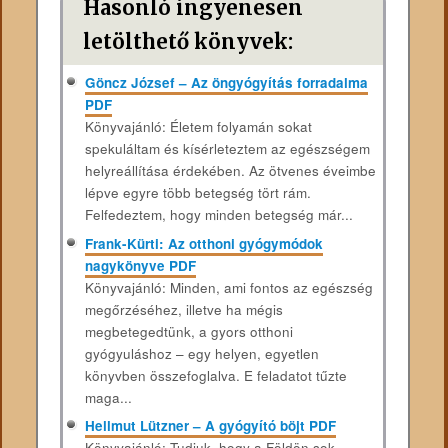
Hasonló ingyenesen
letölthető könyvek:
Göncz József – Az öngyógyítás forradalma
PDF
Könyvajánló: Életem folyamán sokat
spekuláltam és kísérleteztem az egészségem
helyreállítása érdekében. Az ötvenes éveimbe
lépve egyre több betegség tört rám.
Felfedeztem, hogy minden betegség már...
Frank-Kürti: Az otthoni gyógymódok
nagykönyve PDF
Könyvajánló: Minden, ami fontos az egészség
megőrzéséhez, illetve ha mégis
megbetegedtünk, a gyors otthoni
gyógyuláshoz – egy helyen, egyetlen
könyvben összefoglalva. E feladatot tűzte
maga...
Hellmut Lützner – A ​gyógyító böjt PDF
Könyvajánló: Tudjuk, hogy a Földön sok