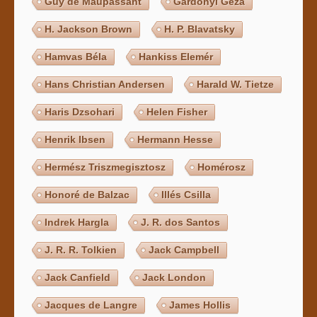
Guy de Maupassant
Gárdonyi Géza
H. Jackson Brown
H. P. Blavatsky
Hamvas Béla
Hankiss Elemér
Hans Christian Andersen
Harald W. Tietze
Haris Dzsohari
Helen Fisher
Henrik Ibsen
Hermann Hesse
Hermész Triszmegisztosz
Homérosz
Honoré de Balzac
Illés Csilla
Indrek Hargla
J. R. dos Santos
J. R. R. Tolkien
Jack Campbell
Jack Canfield
Jack London
Jacques de Langre
James Hollis