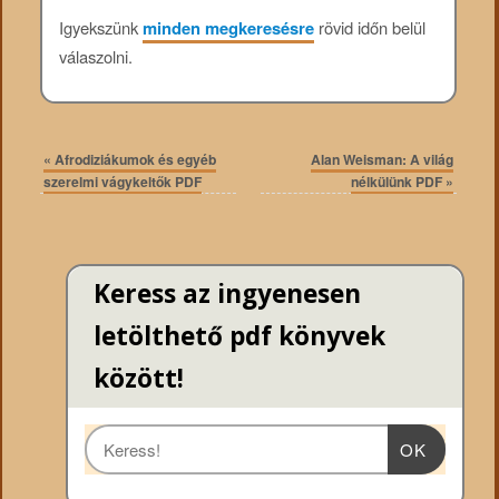
Igyekszünk
minden megkeresésre
rövid időn belül
válaszolni.
«
Afrodiziákumok és egyéb
Alan Weisman: A világ
szerelmi vágykeltők PDF
nélkülünk PDF
»
Keress az ingyenesen
letölthető pdf könyvek
között!
OK