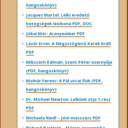
hangoskönyv)
Jacques Martel: Lelki eredetű
betegségek lexikona PDF, DOC
Jókai Mór: Aranyember PDF
Lázár Ervin: A Négyszögletű Kerek Erdő
PDF
Mikszáth Kálmán: Szent Péter esernyője
(PDF, hangoskönyv)
Molnár Ferenc: A Pál utcai fiúk (PDF,
hangoskönyv)
Dr. Michael Newton: Lelkünk útja 1.rész
PDF
Michaela Riedl – Jóni-masszázs PDF
Richard Bartlett – Mátrix energetika