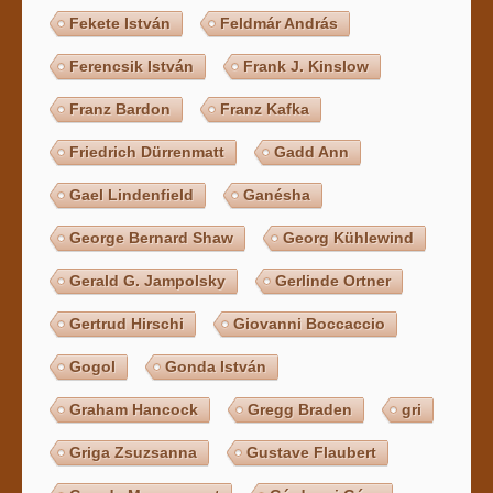
Fekete István
Feldmár András
Ferencsik István
Frank J. Kinslow
Franz Bardon
Franz Kafka
Friedrich Dürrenmatt
Gadd Ann
Gael Lindenfield
Ganésha
George Bernard Shaw
Georg Kühlewind
Gerald G. Jampolsky
Gerlinde Ortner
Gertrud Hirschi
Giovanni Boccaccio
Gogol
Gonda István
Graham Hancock
Gregg Braden
gri
Griga Zsuzsanna
Gustave Flaubert