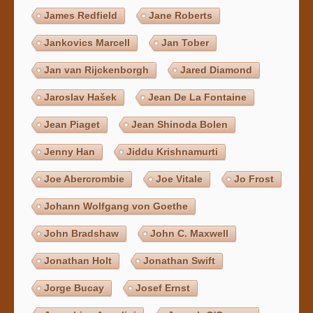
James Redfield
Jane Roberts
Jankovics Marcell
Jan Tober
Jan van Rijckenborgh
Jared Diamond
Jaroslav Hašek
Jean De La Fontaine
Jean Piaget
Jean Shinoda Bolen
Jenny Han
Jiddu Krishnamurti
Joe Abercrombie
Joe Vitale
Jo Frost
Johann Wolfgang von Goethe
John Bradshaw
John C. Maxwell
Jonathan Holt
Jonathan Swift
Jorge Bucay
Josef Ernst