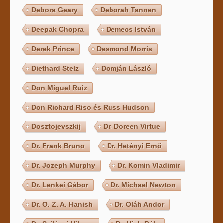
Debora Geary
Deborah Tannen
Deepak Chopra
Demecs István
Derek Prince
Desmond Morris
Diethard Stelz
Domján László
Don Miguel Ruiz
Don Richard Riso és Russ Hudson
Dosztojevszkij
Dr. Doreen Virtue
Dr. Frank Bruno
Dr. Hetényi Ernő
Dr. Jozeph Murphy
Dr. Komin Vladimir
Dr. Lenkei Gábor
Dr. Michael Newton
Dr. O. Z. A. Hanish
Dr. Oláh Andor