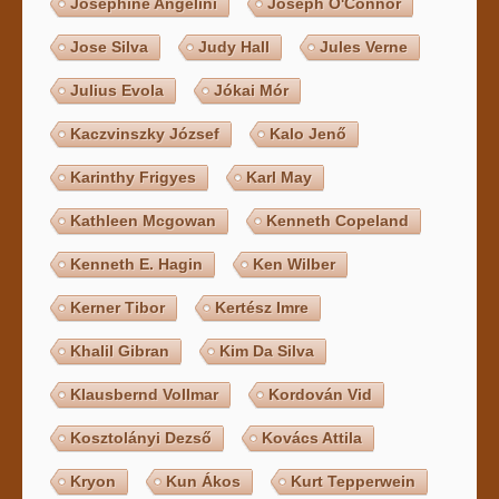
Josephine Angelini
Joseph O'Connor
Jose Silva
Judy Hall
Jules Verne
Julius Evola
Jókai Mór
Kaczvinszky József
Kalo Jenő
Karinthy Frigyes
Karl May
Kathleen Mcgowan
Kenneth Copeland
Kenneth E. Hagin
Ken Wilber
Kerner Tibor
Kertész Imre
Khalil Gibran
Kim Da Silva
Klausbernd Vollmar
Kordován Vid
Kosztolányi Dezső
Kovács Attila
Kryon
Kun Ákos
Kurt Tepperwein