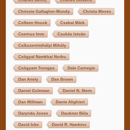
Chrissie Gallagher-Mundy
Christa Meves
Colleen Houck
Csabai Márk
Csernus Imre
Csukás István
Csíkszentmihályi Mihály
Csögyal Namkhai Norbu
Csögyam Trungpa
Dale Carnegie
Dan Ariely
Dan Brown
Daniel Goleman
Daniel N. Stern
Dan Millman
Dante Alighieri
Darynda Jones
Daubner Béla
David Icke
David R. Hawkins