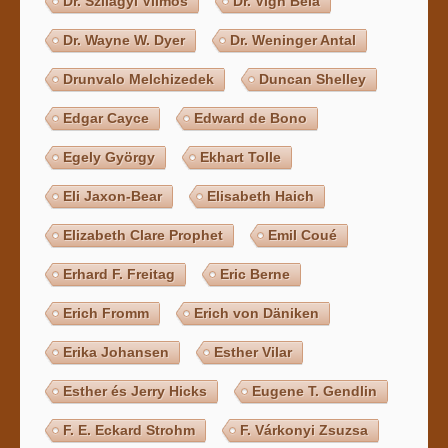
Dr. Szilágyi Vilmos
Dr. Vígh Béla
Dr. Wayne W. Dyer
Dr. Weninger Antal
Drunvalo Melchizedek
Duncan Shelley
Edgar Cayce
Edward de Bono
Egely György
Ekhart Tolle
Eli Jaxon-Bear
Elisabeth Haich
Elizabeth Clare Prophet
Emil Coué
Erhard F. Freitag
Eric Berne
Erich Fromm
Erich von Däniken
Erika Johansen
Esther Vilar
Esther és Jerry Hicks
Eugene T. Gendlin
F. E. Eckard Strohm
F. Várkonyi Zsuzsa