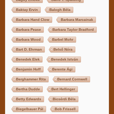
Baktay Ervin
Balogh Béla
Barbara Hand Clow
Barbara Marcainak
Barbara Pease
Barbara Taylor Bradford
Barbara Wood
Barbel Mohr
Bart D. Ehrman
Belső Nóra
Benedek Elek
Benedek István
Benjamin Hoff
Berente Ági
Berghammer Rita
Bernard Cornwell
Bertha Dudde
Bert Hellinger
Betty Edwards
Bicsérdi Béla
Biegelbauer Pál
Bob Frissell