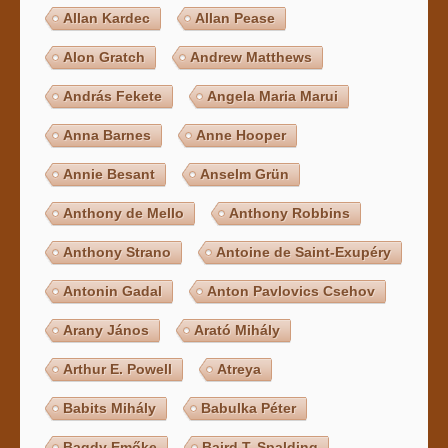
Allan Kardec
Allan Pease
Alon Gratch
Andrew Matthews
András Fekete
Angela Maria Marui
Anna Barnes
Anne Hooper
Annie Besant
Anselm Grün
Anthony de Mello
Anthony Robbins
Anthony Strano
Antoine de Saint-Exupéry
Antonin Gadal
Anton Pavlovics Csehov
Arany János
Arató Mihály
Arthur E. Powell
Atreya
Babits Mihály
Babulka Péter
Bagdy Emőke
Baird T. Spalding