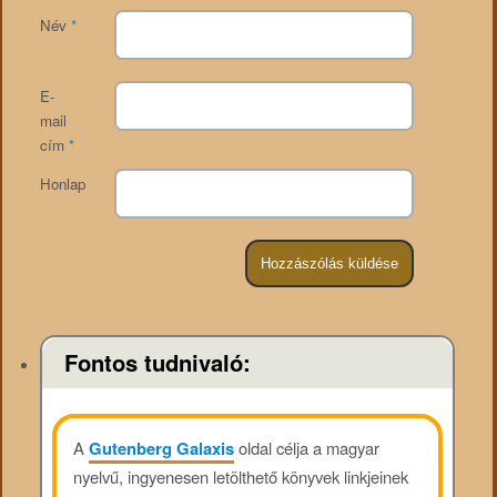
Név
*
E-
mail
cím
*
Honlap
Fontos tudnivaló:
A
Gutenberg Galaxis
oldal célja a magyar
nyelvű, ingyenesen letölthető könyvek linkjeinek