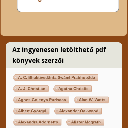
Az ingyenesen letölthető pdf
könyvek szerzői
A. C. Bhaktivedānta Swāmī Prabhupāda
A. J. Christian
Agatha Christie
Agnes Golenya Purisaca
Alan W. Watts
Albert Györgyi
Alexander Oakwood
Alexandra Adornetto
Alister Mcgrath