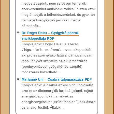
megbetegszünk, nem szívesen terheljük
szervezetünket antibiotikumokkal, hiszen ezek
megtámadják a bélrendszerünket, és gyakran
nem eredményeznek javulást, mert a
kórokozók...
Dr. Roger Dalet – Gyógyító pontok
enciklopédiája PDF
Könyvajánló: Roger Dalet, a szerző,
világszerte ismert francia orvos, akupunktőr,
aki professzori gyakorlatával párhuzamosan
több könyvét szentelte az akupresszúrás
(pontnyomásos) gyógyító (és szépítő)
módszerek közérthető...
Marianne Uhl – Csakra talpmasszázs PDF
Könyvajánló: A ​csakra az ősi hindu bölcselet
szerint az életenergiák forrását jelenti, rejtett
energiaközpontokat, amelyek az
energiarezgéseket „ezüst fonálon” kötik össze
az anyagi testtel. Általuk...