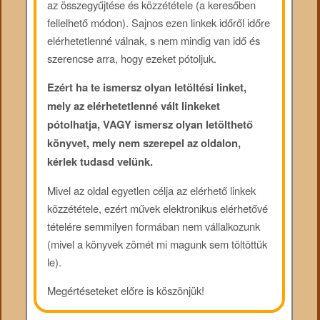
az összegyűjtése és közzététele (a keresőben
fellelhető módon). Sajnos ezen linkek időről időre
elérhetetlenné válnak, s nem mindig van idő és
szerencse arra, hogy ezeket pótoljuk.
Ezért ha te ismersz olyan letöltési linket,
mely az elérhetetlenné vált linkeket
pótolhatja, VAGY ismersz olyan letölthető
könyvet, mely nem szerepel az oldalon,
kérlek tudasd velünk.
Mivel az oldal egyetlen célja az elérhető linkek
közzététele, ezért művek elektronikus elérhetővé
tételére semmilyen formában nem vállalkozunk
(mivel a könyvek zömét mi magunk sem töltöttük
le).
Megértéseteket előre is köszönjük!