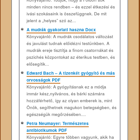
minden nincs rendben – és ezzel étkezési és
ivási szokásaink is összefüggnek. De mit
jelent a „helyes” szó az...
A mudrák gyakorlati haszna Docx
Könyvajánló: A mudrák csodálatos változást
és javulást tudnak előidézni testünkben. A
mudrák ereje tisztítja a finom csatornákat és
pszichés központokat az éterikus testben, és
elősegítik...
Edward Bach – A tizenkét gyógyító és más
orvosságok PDF
Könyvajánló: A gyógyításnak ez a módja
immár kész,nyilvános, és bárki számára
hozzáférhető, így az olyan emberek is, mint
Önök, segíthetnek magukon betegségben, és
egészségük megőrzésében....
Petra Neumayer: Természetes
antibiotikumok PDF
Könyvajánló: Egyre többen vagyunk, akik ha