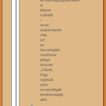
is
jelesen
működő
–
orvos
szakemberek
írták
ezt
az
összefoglaló,
vezérfonal
jellegű
könyvet.
„Célunk,
hogy
segítsük
azon
orvoskollégák
tevékenységét,
akik...