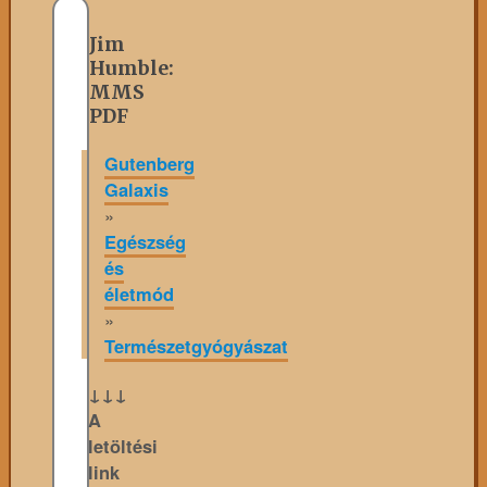
Jim
Humble:
MMS
PDF
Gutenberg
Galaxis
»
Egészség
és
életmód
»
Természetgyógyászat
↓↓↓
A
letöltési
link