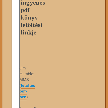
ingyenes
pdf
könyv
letöltési
linkje:
Jim
Humble:
MMS
(
letöltés
pdf-
ben
)