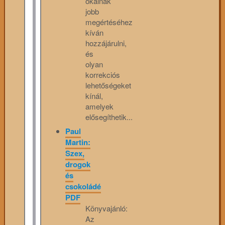
okainak
jobb
megértéséhez
kíván
hozzájárulni,
és
olyan
korrekciós
lehetőségeket
kínál,
amelyek
elősegíthetik...
Paul
Martin:
Szex,
drogok
és
csokoládé
PDF
Könyvajánló:
Az