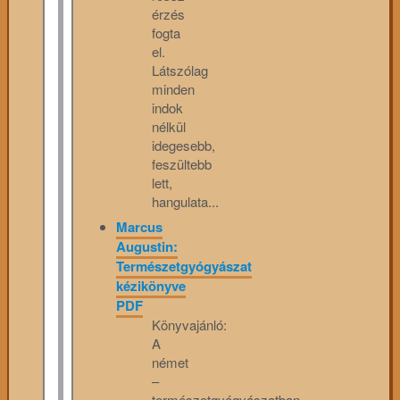
érzés
fogta
el.
Látszólag
minden
indok
nélkül
idegesebb,
feszültebb
lett,
hangulata...
Marcus
Augustin:
Természetgyógyászat
kézikönyve
PDF
Könyvajánló:
A
német
–
természetgyógyászatban