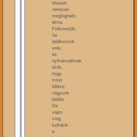
élvezet
nehezen
megfogható
téma.
Felismerjük,
ha
találkozunk
vele,
és
nyilvánvalónak
tűnik,
hogy
mind
többre
vágyunk
belőle.
De
vajon
meg
tudnánk-
e