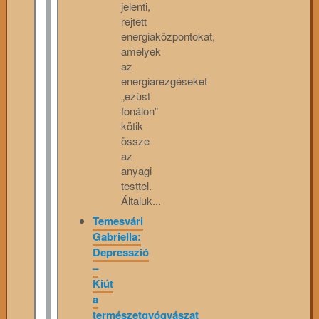
jelenti,
rejtett
energiaközpontokat,
amelyek
az
energiarezgéseket
„ezüst
fonálon”
kötik
össze
az
anyagi
testtel.
Általuk...
Temesvári
Gabriella:
Depresszió
–
Kiút
a
természetgyógyászat