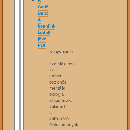
F.
Galló
Béla:
A
bennünk
kódolt
jövő
PDF
Könyvajánló:
Új
szemléletével
az
ember
pszichés,
mentális,
biológiai
állapotának,
valamint
a
különböző
életesemények