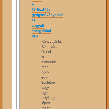
–
Tértisztítás
gyógynövényekkel
és
angyali
energiákkal
PDF
Könyvajánló:
Bizonyára
Önnel
is
előfordult
már,
hogy
egy
épületbe
vagy
egy
helyiségbe
lépve
rossz