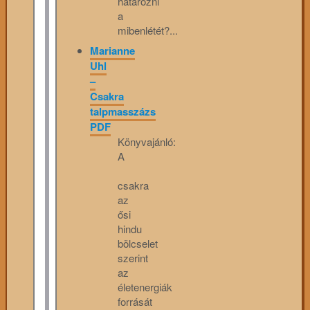
határozni
a
mibenlétét?...
Marianne
Uhl
–
Csakra
talpmasszázs
PDF
Könyvajánló:
A
csakra
az
ősi
hindu
bölcselet
szerint
az
életenergiák
forrását