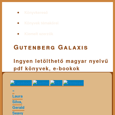
Könyvkereső
Könyvek témakörei
Kiemelt szerzők
Gutenberg Galaxis
Ingyen letölthető magyar nyelvű
pdf könyvek, e-bookok
«
Laura
Silva,
Gerald
Seavy