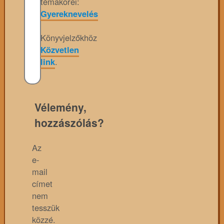
témakörei:
Gyereknevelés
Könyvjelzőkhöz
Közvetlen
link
.
Vélemény,
hozzászólás?
Az
e-
mail
címet
nem
tesszük
közzé.