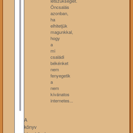
létszükséglet.
Öncsalás
azonban,
ha
elhitetjük
magunkkal,
hogy
a
mi
családi
békénket
nem
fenyegetik
a
nem
kívánatos
internetes...
A
könyv