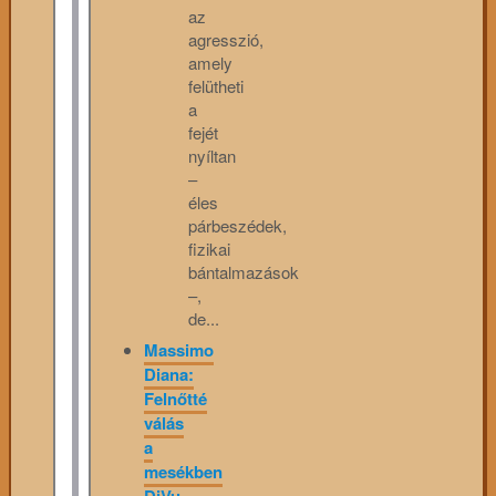
az
agresszió,
amely
felütheti
a
fejét
nyíltan
–
éles
párbeszédek,
fizikai
bántalmazások
–,
de...
Massimo
Diana:
Felnőtté
válás
a
mesékben