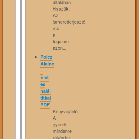
általában
hisszük.
Az
ismeretterjesztő
mű
a
fogalom
azon...
Polcz
Alaine
–
Élet
és
halál
titkai
PDF
Könyvajánló:
A
gyerek
mindenre
rákérdez.