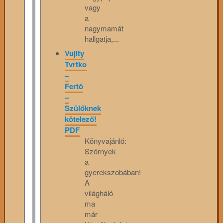
vagy
a
nagymamát
hallgatja,...
Vujity
Tvrtko
–
Fertő
–
Szülőknek
kötelező!
PDF
Könyvajánló:
Szörnyek
a
gyerekszobában!
A
világháló
ma
már