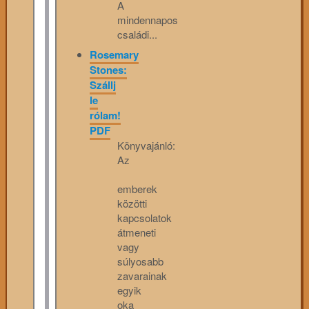
A
mindennapos
családi...
Rosemary
Stones:
Szállj
le
rólam!
PDF
Könyvajánló:
Az
emberek
közötti
kapcsolatok
átmeneti
vagy
súlyosabb
zavarainak
egyik
oka