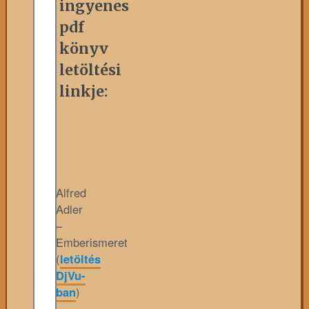
ingyenes
pdf
könyv
letöltési
linkje:
Alfred
Adler
–
Emberismeret
(
letöltés
DjVu-
ban
)