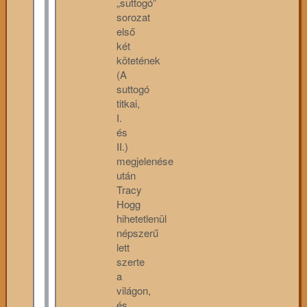
„suttogó”
sorozat
első
két
kötetének
(A
suttogó
titkai,
I.
és
II.)
megjelenése
után
Tracy
Hogg
hihetetlenül
népszerű
lett
szerte
a
világon,
és