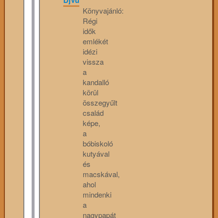
DjVu
Könyvajánló:
Régi
idők
emlékét
idézi
vissza
a
kandalló
körül
összegyűlt
család
képe,
a
bóbiskoló
kutyával
és
macskával,
ahol
mindenki
a
nagypapát