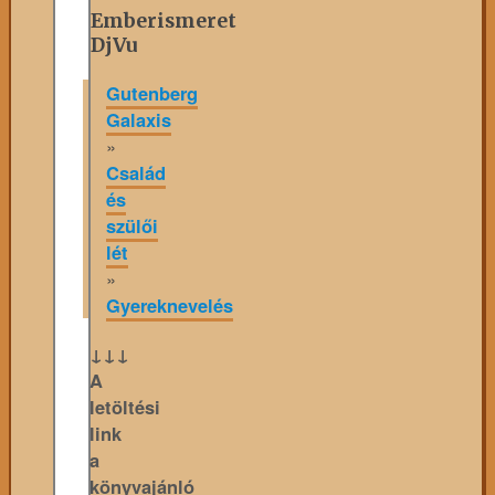
Emberismeret
DjVu
Gutenberg
Galaxis
»
Család
és
szülői
lét
»
Gyereknevelés
↓↓↓
A
letöltési
link
a
könyvajánló