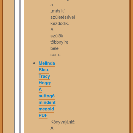
a
„másik”
születésével
kezdődik.
A
szülők
többnyire
bele
sem...
Melinda
Blau,
Tracy
Hogg:
A
suttogó
mindent
megold
PDF
Könyvajánló:
A