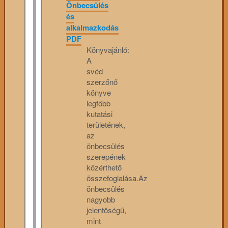
Önbecsülés
és
alkalmazkodás
PDF
Könyvajánló:
A
svéd
szerzőnő
könyve
legfőbb
kutatási
területének,
az
önbecsülés
szerepének
közérthető
összefoglalása.Az
önbecsülés
nagyobb
jelentőségű,
mint