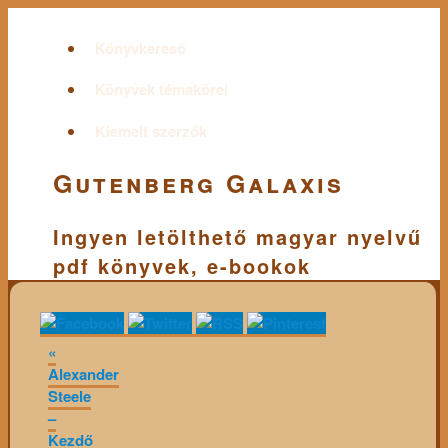
Könyvkereső
Könyvek témakörei
Kiemelt szerzők
Gutenberg Galaxis
Ingyen letölthető magyar nyelvű
pdf könyvek, e-bookok
«
Alexander
Steele
–
Kezdő