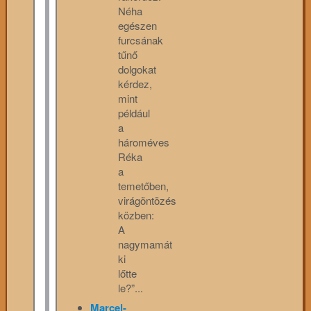
Néha
egészen
furcsának
tűnő
dolgokat
kérdez,
mint
például
a
hároméves
Réka
a
temetőben,
virágöntözés
közben:
A
nagymamát
ki
lőtte
le?”...
Marcel-