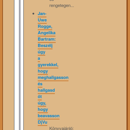
rengetegen...
Jan-
Uwe
Rogge,
Angelika
Bartram:
Beszélj
úgy
a
gyerekkel,
hogy
meghallgasson
és
hallgasd
őt
úgy,
hogy
beavasson
DjVu
Könyvajánló: