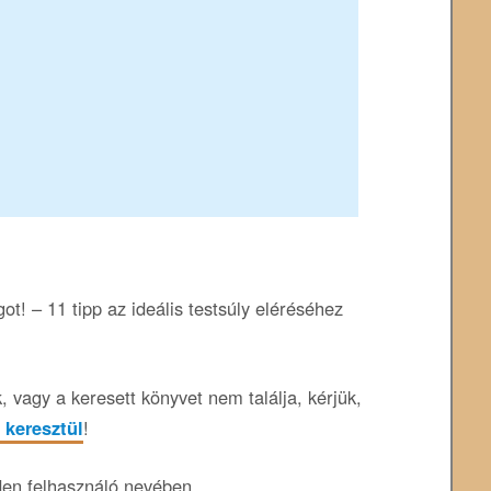
t! – 11 tipp az ideális testsúly eléréséhez
 vagy a keresett könyvet nem találja, kérjük,
 keresztül
!
den felhasználó nevében.