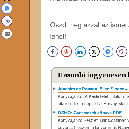
Oszd meg azzal az ismerő
lehet!
Hasonló ingyenesen 
Joachim de Posada, Ellen Singer – 
Könyvajánló: „A Késleltetett jutalom
siker biztos receptje is.” Harvey Mac
OSHO: Gyermekek könyve PDF
Könyvajánló: Részlet: Bár tudatában 
ugyanazt teszem a lányommal. Nagyon