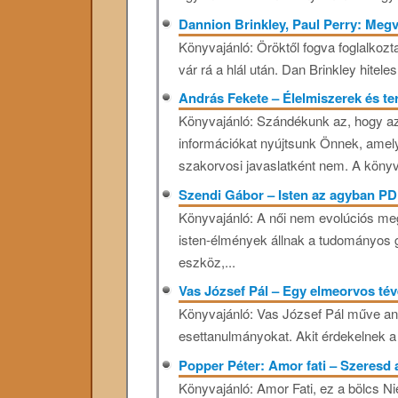
Dannion Brinkley, Paul Perry: Megv
Könyvajánló: Öröktől fogva foglalkozta
vár rá a hlál után. Dan Brinkley hiteles
András Fekete – Élelmiszerek és t
Könyvajánló: Szándékunk az, hogy a
információkat nyújtsunk Önnek, amel
szakorvosi javaslatként nem. A könyvb
Szendi Gábor – Isten az agyban P
Könyvajánló: A női nem evolúciós meg
isten-élmények állnak a tudományos
eszköz,...
Vas József Pál – Egy elmeorvos té
Könyvajánló: Vas ​​József Pál műve an
esettanulmányokat. Akit érdekelnek a 
Popper Péter: Amor fati – Szeresd
Könyvajánló: Amor ​​Fati, ez a bölcs N