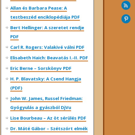
Allan és Barbara Pease: A
testbeszéd enciklopédiája PDF
Bert Hellinger: A ​szeretet rendje
PDF
Carl R. Rogers: Valakivé válni PDF
Elisabeth Haich: Beavatás I.-II. PDF
Eric Berne – Sorskönyv PDF
H. P. Blavatsky: A Csend Hangja
(PDF)
John W. James, Russel Friedman:
Gyógyulás a gyászból DjVu
Lise Bourbeau – Az öt sérülés PDF
Dr. Máté Gábor – Szétszórt elmék