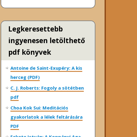
Legkeresettebb
ingyenesen letölthető
pdf könyvek
Antoine de Saint-Exupéry: A kis
herceg (PDF)
C. J. Roberts: Fogoly a sötétben
pdf
Choa Kok Sui: Meditációs
gyakorlatok a lélek feltárására
PDF
Fekete István: A Koppányi Aga