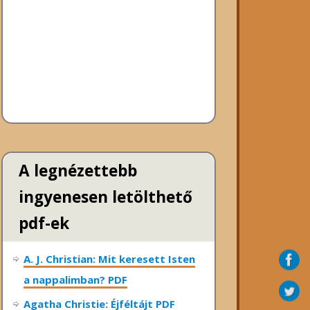
A legnézettebb
ingyenesen letölthető
pdf-ek
A. J. Christian: Mit keresett Isten
a nappalimban? PDF
Agatha Christie: Éjféltájt PDF