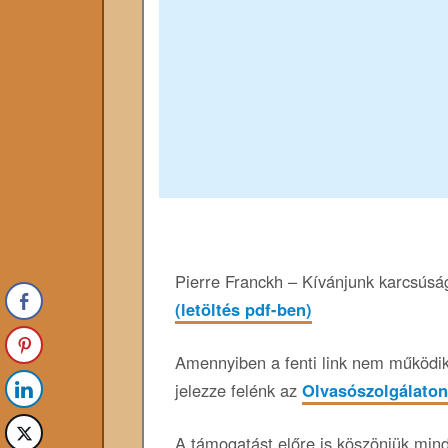
Pierre Franckh – Kívánjunk karcsúságo
(letöltés pdf-ben)
Amennyiben a fenti link nem működik,
jelezze felénk az
Olvasószolgálaton
A támogatást előre is köszönjük min