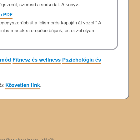
gszerűt, szeresd a sorsodat. A könyv...
ja PDF
legegyszerűbb út a felismerés kapuján át vezet.” A
nul is mások szerepébe bújunk, és ezzel olyan
tmód
Fitnesz és wellness
Pszichológia és
höz
Közvetlen link
.
mezőket
*
karakterrel jelöltük