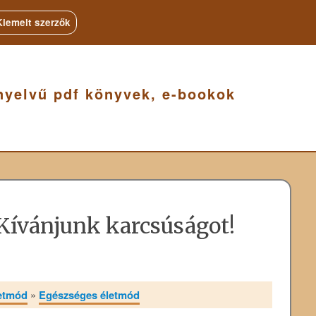
Kiemelt szerzők
nyelvű pdf könyvek, e-bookok
Kívánjunk karcsúságot!
letmód
»
Egészséges életmód