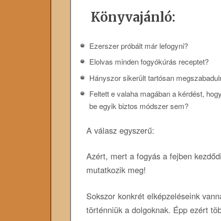
Könyvajánló:
Ezerszer próbált már lefogyni?
Elolvas minden fogyókúrás receptet?
Hányszor sikerült tartósan megszabadulni
Feltett e valaha magában a kérdést, hog
be egyik biztos módszer sem?
A válasz egyszerű:
Azért, mert a fogyás a fejben kezdődi
mutatkozik meg!
Sokszor konkrét elképzeléseink vanna
történniük a dolgoknak. Épp ezért töb