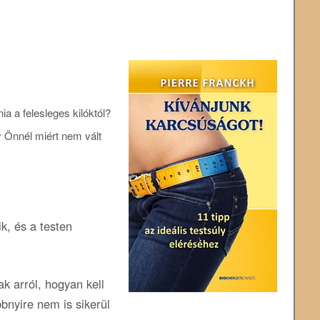
a a felesleges kilóktól?
y Önnél miért nem vált
k, és a testen
k arról, hogyan kell
bnyire nem is sikerül