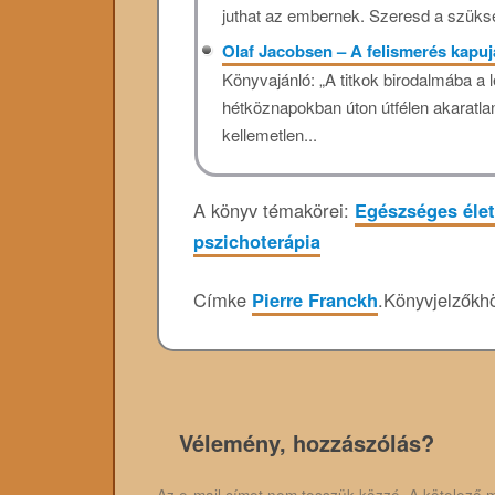
juthat az embernek. Szeresd a szüksé
Olaf Jacobsen – A felismerés kapu
Könyvajánló: „A titkok birodalmába a 
hétköznapokban úton útfélen akaratla
kellemetlen...
A könyv témakörei:
Egészséges éle
pszichoterápia
Címke
Pierre Franckh
.
Könyvjelzők
Vélemény, hozzászólás?
Az e-mail címet nem tesszük közzé.
A kötelező 