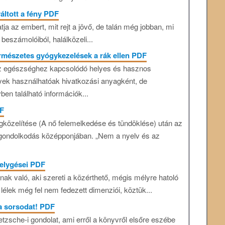
áltott a fény PDF
tja az embert, mit rejt a jövő, de talán még jobban, mi
 beszámolóiból, halálközeli...
ermészetes gyógykezelések a rák ellen PDF
z egészséghez kapcsolódó helyes és hasznos
yek használhatóak hivatkozási anyagként, de
en található információk...
DF
közelítése (A nő felemelkedése és tündöklése) után az
 gondolkodás középponjában. „Nem a nyelv és az
velygései PDF
nak való, aki szereti a közérthető, mégis mélyre hatoló
lélek még fel nem fedezett dimenziói, köztük...
 a sorsodat! PDF
ietzsche-i gondolat, ami erről a könyvről elsőre eszébe