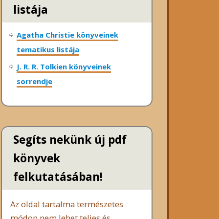
listája
Agatha Christie könyveinek
tematikus listája
J. R. R. Tolkien könyveinek
sorrendje
Segíts nekünk új pdf
könyvek
felkutatásában!
Az oldal tartalma természetes
módon nem lehet teljes és