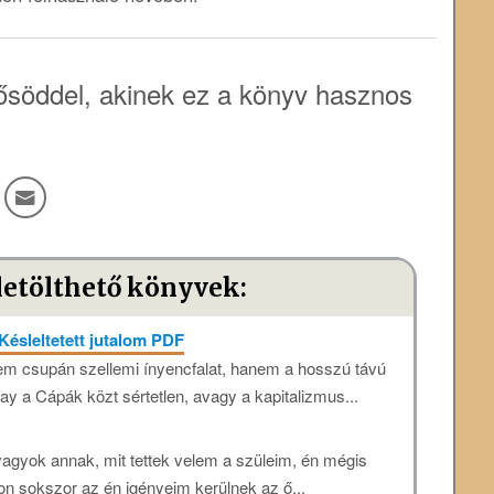
söddel, akinek ez a könyv hasznos
letölthető könyvek:
Késleltetett jutalom PDF
 nem csupán szellemi ínyencfalat, hanem a hosszú távú
kay a Cápák közt sértetlen, avagy a kapitalizmus...
vagyok annak, mit tettek velem a szüleim, én mégis
 sokszor az én igényeim kerülnek az ő...