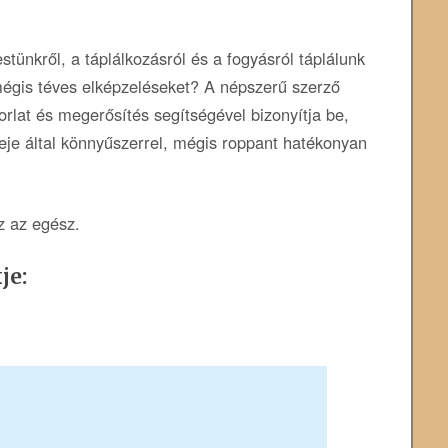
stünkről, a táplálkozásról és a fogyásról táplálunk
égis téves elképzeléseket? A népszerű szerző
rlat és megerősítés segítségével bizonyítja be,
eje által könnyűszerrel, mégis roppant hatékonyan
z az egész.
je: