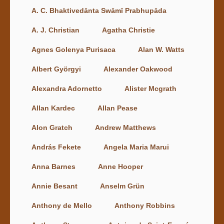
A. C. Bhaktivedānta Swāmī Prabhupāda
A. J. Christian
Agatha Christie
Agnes Golenya Purisaca
Alan W. Watts
Albert Györgyi
Alexander Oakwood
Alexandra Adornetto
Alister Mcgrath
Allan Kardec
Allan Pease
Alon Gratch
Andrew Matthews
András Fekete
Angela Maria Marui
Anna Barnes
Anne Hooper
Annie Besant
Anselm Grün
Anthony de Mello
Anthony Robbins