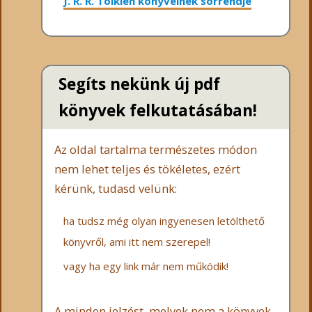
J. R. R. Tolkien könyveinek sorrendje
Segíts nekünk új pdf
könyvek felkutatásában!
Az oldal tartalma természetes módon
nem lehet teljes és tökéletes, ezért
kérünk, tudasd velünk:
ha tudsz még olyan ingyenesen letölthető
könyvről, ami itt nem szerepel!
vagy ha egy link már nem működik!
A minden jelzést, melyek nem a könyvek