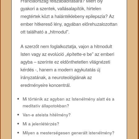
Franciaország felszabadítására? Miért oly
gyakori a szentek, vallásalapítók, hirtelen
megtértek közt a halántéklebeny epilepszia? Az
ember hitkereső lény, agyában előrehuzalozottan
ott található a „hitmodul”.
A szerzőt nem foglalkoztatja, vajon a hitmodult
Isten vagy az evolúció „építette-e be” az emberi
agyba – szerinte ez eldönthetetlen világnézeti
kérdés -, hanem a modern agykutatás új
irányzatának, a neuroteológiának az
eredményeire koncentrál.
Mi történik az agyban az Istenélmény alatt és a
meditatív állapotokban?
Van-e ateista hitélmény?
Mi a jelenlétérzés?
Milyen a mesterségesen generált istenélmény?