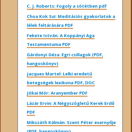
C. J. Roberts: Fogoly a sötétben pdf
Choa Kok Sui: Meditációs gyakorlatok a
lélek feltárására PDF
Fekete István: A Koppányi Aga
Testamentuma PDF
Gárdonyi Géza: Egri csillagok (PDF,
hangoskönyv)
Jacques Martel: Lelki eredetű
betegségek lexikona PDF, DOC
Jókai Mór: Aranyember PDF
Lázár Ervin: A Négyszögletű Kerek Erdő
PDF
Mikszáth Kálmán: Szent Péter esernyője
(PDF, hangoskönyv)