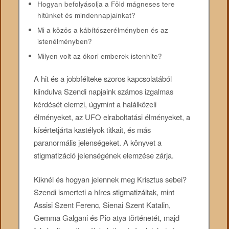
Hogyan befolyásolja a Föld mágneses tere
hitünket és mindennapjainkat?
Mi a közös a kábítószerélményben és az
istenélményben?
Milyen volt az ókori emberek istenhite?
A hit és a jobbfélteke szoros kapcsolatából
kiindulva Szendi napjaink számos izgalmas
kérdését elemzi, úgymint a halálközeli
élményeket, az UFO elraboltatási élményeket, a
kísértetjárta kastélyok titkait, és más
paranormális jelenségeket. A könyvet a
stigmatizáció jelenségének elemzése zárja.
Kiknél és hogyan jelennek meg Krisztus sebei?
Szendi ismerteti a híres stigmatizáltak, mint
Assisi Szent Ferenc, Sienai Szent Katalin,
Gemma Galgani és Pio atya történetét, majd