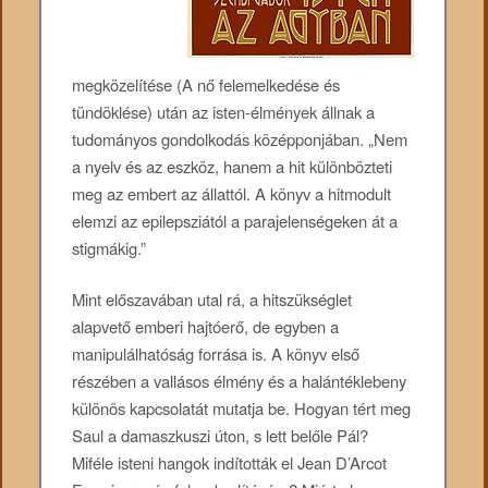
megközelítése (A nő felemelkedése és
tündöklése) után az isten-élmények állnak a
tudományos gondolkodás középponjában. „Nem
a nyelv és az eszköz, hanem a hit különbözteti
meg az embert az állattól. A könyv a hitmodult
elemzi az epilepsziától a parajelenségeken át a
stigmákig.”
Mint előszavában utal rá, a hitszükséglet
alapvető emberi hajtóerő, de egyben a
manipulálhatóság forrása is. A könyv első
részében a vallásos élmény és a halántéklebeny
különös kapcsolatát mutatja be. Hogyan tért meg
Saul a damaszkuszi úton, s lett belőle Pál?
Miféle isteni hangok indították el Jean D’Arcot