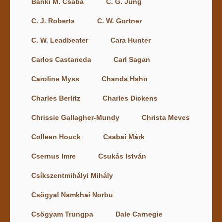
Bánki M. Csaba
C. G. Jung
C. J. Roberts
C. W. Gortner
C. W. Leadbeater
Cara Hunter
Carlos Castaneda
Carl Sagan
Caroline Myss
Chanda Hahn
Charles Berlitz
Charles Dickens
Chrissie Gallagher-Mundy
Christa Meves
Colleen Houck
Csabai Márk
Csernus Imre
Csukás István
Csíkszentmihályi Mihály
Csögyal Namkhai Norbu
Csögyam Trungpa
Dale Carnegie