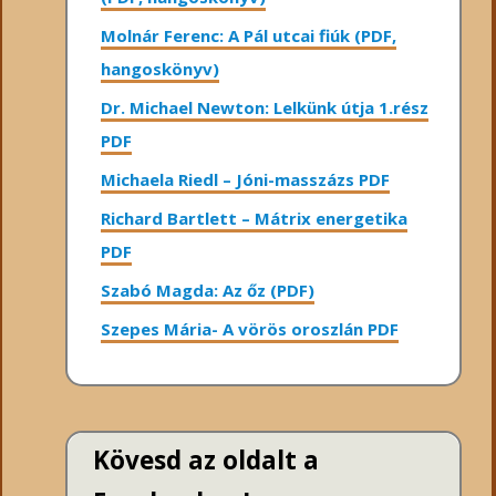
Molnár Ferenc: A Pál utcai fiúk (PDF,
hangoskönyv)
Dr. Michael Newton: Lelkünk útja 1.rész
PDF
Michaela Riedl – Jóni-masszázs PDF
Richard Bartlett – Mátrix energetika
PDF
Szabó Magda: Az őz (PDF)
Szepes Mária- A vörös oroszlán PDF
Kövesd az oldalt a