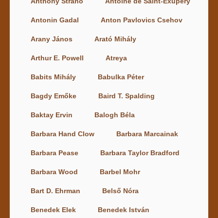
Anthony Strano
Antoine de Saint-Exupéry
Antonin Gadal
Anton Pavlovics Csehov
Arany János
Arató Mihály
Arthur E. Powell
Atreya
Babits Mihály
Babulka Péter
Bagdy Emőke
Baird T. Spalding
Baktay Ervin
Balogh Béla
Barbara Hand Clow
Barbara Marcainak
Barbara Pease
Barbara Taylor Bradford
Barbara Wood
Barbel Mohr
Bart D. Ehrman
Belső Nóra
Benedek Elek
Benedek István