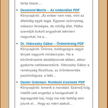
tartja össze....
Desmond Morris – Az emberállat PDF
Könyvajánló: „Az ember nem más, mint az
állatvilág egyik tagja. Egyszer szörnyeteg,
másszor fenséges, de mindig állat. Hiába
szeretjük bukott angyalnak tekinteni
magunkat, ha a...
Dr. Vidovszky Gábor – Örömtréning PDF
Könyvajánló: Örömre, boldogságra vágyó
lények vagyunk mindannyian. Ha a
körülményeink akadályoznak ebben, akkor
gyakorta nekikeseredünk. Vidovszky Gábor a
reménység filozófusa, az örömteremtés
pszichológusa, a lelki...
Daniel Goleman: Romboló érzelmek PDF
Könyvajánló: Ismerik a mondást: Számolj tízig,
mielőtt utat engedsz a haragodnak! A
legnagyobb baj, hogy ma már kettőig sem
jutunk el… Hogy ez miért alakult...