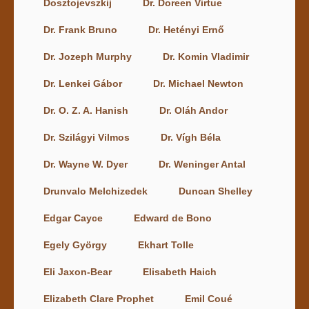
Dosztojevszkij
Dr. Doreen Virtue
Dr. Frank Bruno
Dr. Hetényi Ernő
Dr. Jozeph Murphy
Dr. Komin Vladimir
Dr. Lenkei Gábor
Dr. Michael Newton
Dr. O. Z. A. Hanish
Dr. Oláh Andor
Dr. Szilágyi Vilmos
Dr. Vígh Béla
Dr. Wayne W. Dyer
Dr. Weninger Antal
Drunvalo Melchizedek
Duncan Shelley
Edgar Cayce
Edward de Bono
Egely György
Ekhart Tolle
Eli Jaxon-Bear
Elisabeth Haich
Elizabeth Clare Prophet
Emil Coué