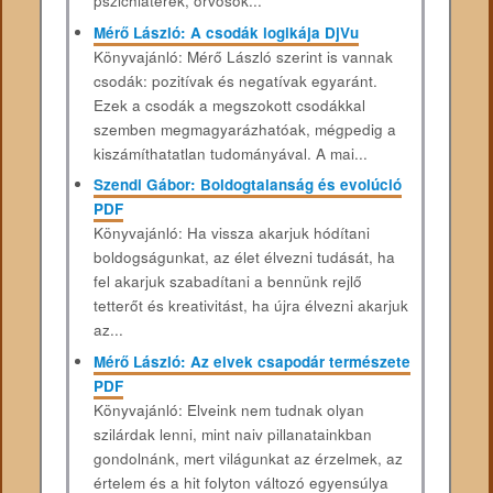
pszichiáterek, orvosok...
Mérő László: A csodák logikája DjVu
Könyvajánló: Mérő László szerint is vannak
csodák: pozitívak és negatívak egyaránt.
Ezek a csodák a megszokott csodákkal
szemben megmagyarázhatóak, mégpedig a
kiszámíthatatlan tudományával. A mai...
Szendi Gábor: Boldogtalanság és evolúció
PDF
Könyvajánló: Ha vissza akarjuk hódítani
boldogságunkat, az élet élvezni tudását, ha
fel akarjuk szabadítani a bennünk rejlő
tetterőt és kreativitást, ha újra élvezni akarjuk
az...
Mérő László: Az elvek csapodár természete
PDF
Könyvajánló: Elveink nem tudnak olyan
szilárdak lenni, mint naiv pillanatainkban
gondolnánk, mert világunkat az érzelmek, az
értelem és a hit folyton változó egyensúlya