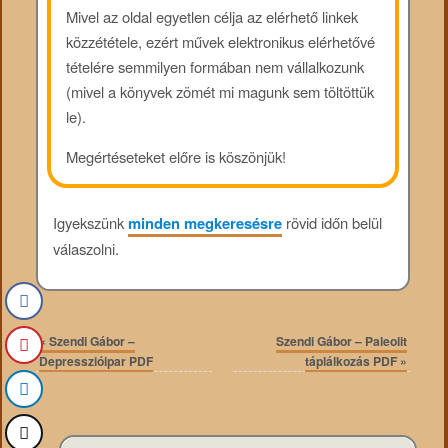
Mivel az oldal egyetlen célja az elérhető linkek
közzététele, ezért művek elektronikus elérhetővé
tételére semmilyen formában nem vállalkozunk
(mivel a könyvek zömét mi magunk sem töltöttük
le).
Megértéseteket előre is köszönjük!
Igyekszünk
minden megkeresésre
rövid időn belül
válaszolni.
«
Szendi Gábor –
Szendi Gábor – Paleolit
Depresszióipar PDF
táplálkozás PDF
»