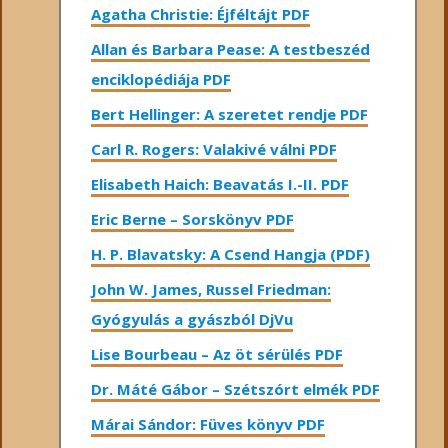
Agatha Christie: Éjféltájt PDF
Allan és Barbara Pease: A testbeszéd
enciklopédiája PDF
Bert Hellinger: A ​szeretet rendje PDF
Carl R. Rogers: Valakivé válni PDF
Elisabeth Haich: Beavatás I.-II. PDF
Eric Berne – Sorskönyv PDF
H. P. Blavatsky: A Csend Hangja (PDF)
John W. James, Russel Friedman:
Gyógyulás a gyászból DjVu
Lise Bourbeau – Az öt sérülés PDF
Dr. Máté Gábor – Szétszórt elmék PDF
Márai Sándor: Füves könyv PDF