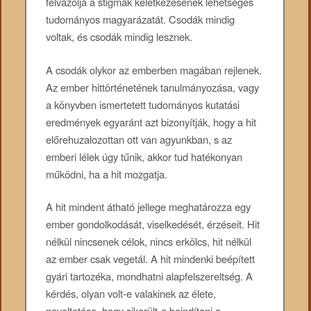
felvázolja a stigmák keletkezésének lehetséges
tudományos magyarázatát. Csodák mindig
voltak, és csodák mindig lesznek.
A csodák olykor az emberben magában rejlenek.
Az ember hittörténetének tanulmányozása, vagy
a könyvben ismertetett tudományos kutatási
eredmények egyaránt azt bizonyítják, hogy a hit
előrehuzalozottan ott van agyunkban, s az
emberi lélek úgy tűnik, akkor tud hatékonyan
működni, ha a hit mozgatja.
A hit mindent átható jellege meghatározza egy
ember gondolkodását, viselkedését, érzéseit. Hit
nélkül nincsenek célok, nincs erkölcs, hit nélkül
az ember csak vegetál. A hit mindenki beépített
gyári tartozéka, mondhatni alapfelszereltség. A
kérdés, olyan volt-e valakinek az élete,
neveltetése, hogy sikerült-e beindítani a