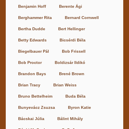
Benjamin Hoff
Berente Ági
Berghammer Rita
Bernard Cornwell
Bertha Dudde
Bert Hellinger
Betty Edwards
Bicsérdi Béla
Biegelbauer Pál
Bob Frissell
Bob Proctor
Boldizsár Ildikó
Brandon Bays
Brené Brown
Brian Tracy
Brian Weiss
Bruno Bettelheim
Buda Béla
Bunyevácz Zsuzsa
Byron Katie
Bácskai Júlia
Bálint Mihály