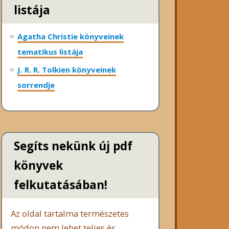
listája
Agatha Christie könyveinek
tematikus listája
J. R. R. Tolkien könyveinek
sorrendje
Segíts nekünk új pdf
könyvek
felkutatásában!
Az oldal tartalma természetes
módon nem lehet teljes és