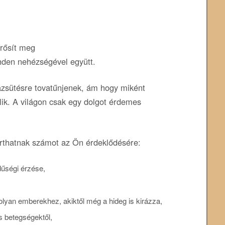
erősít meg
inden nehézségével együtt.
rázsütésre tovatűnjenek, ám hogy miként
lik. A világon csak egy dolgot érdemes
.
tarthatnak számot az Ön érdeklődésére:
űségi érzése,
a olyan emberekhez, akiktől még a hideg is kirázza,
s betegségektől,