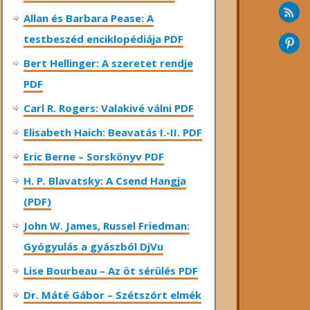
Allan és Barbara Pease: A
testbeszéd enciklopédiája PDF
Bert Hellinger: A ​szeretet rendje
PDF
Carl R. Rogers: Valakivé válni PDF
Elisabeth Haich: Beavatás I.-II. PDF
Eric Berne – Sorskönyv PDF
H. P. Blavatsky: A Csend Hangja
(PDF)
John W. James, Russel Friedman:
Gyógyulás a gyászból DjVu
Lise Bourbeau – Az öt sérülés PDF
Dr. Máté Gábor – Szétszórt elmék