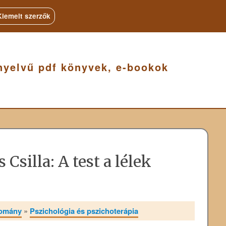
Kiemelt szerzők
nyelvű pdf könyvek, e-bookok
 Csilla: A test a lélek
domány
»
Pszichológia és pszichoterápia