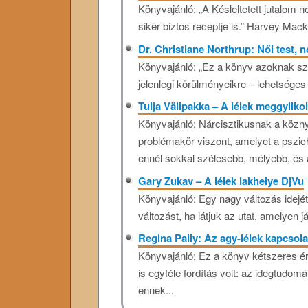
Könyvajánló: „A Késleltetett jutalom
siker biztos receptje is.” Harvey Mac
Dr. Christiane Northrup: Női test,
Könyvajánló: „Ez a könyv azoknak szól
jelenlegi körülményeikre – lehetséges
Tuija Välipakka – A lélek meggyilk
Könyvajánló: Nárcisztikusnak a közn
problémakör viszont, amelyet a pszi
ennél sokkal szélesebb, mélyebb, és 
Gary Zukav – A lélek lakhelye DjVu
Könyvajánló: Egy nagy változás idejét
változást, ha látjuk az utat, amelyen já
Regina Pally: Az agy-lélek kapcsol
Könyvajánló: Ez a könyv kétszeres ér
is egyféle fordítás volt: az idegtud
ennek...