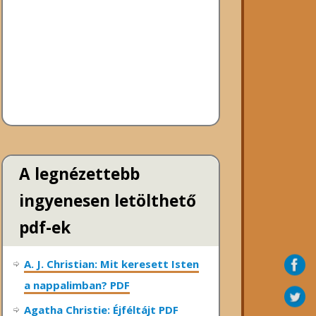
A legnézettebb
ingyenesen letölthető
pdf-ek
A. J. Christian: Mit keresett Isten
a nappalimban? PDF
Agatha Christie: Éjféltájt PDF