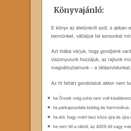
Könyvajánló:
E könyv az életünkről szól, s abban 
bennünket, vállaljuk fel sorsunkat m
Azt hiába várjuk, hogy gondjaink va
viszonyulunk hozzájuk, az rajtunk mú
megváltoztatnunk – a látásmódunkat
Az itt feltárt gondolatok akkor nem 
ha Önnek még soha nem volt kisebbrend
ha párkapcsolata boldog és harmonikus,
ha érti, hogy miért lesz köze újra és újr
ha nem fél a ráktól, az AIDS-től vagy má