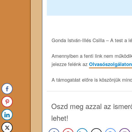
Gonda István-Illés Csilla – A test a l
Amennyiben a fenti link nem működik,
jelezze felénk az
Olvasószolgálaton
A támogatást előre is köszönjük min
Oszd meg azzal az ismerő
lehet!