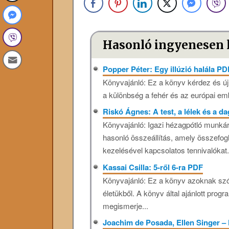
Hasonló ingyenesen 
Popper Péter: Egy illúzió halála PD
Könyvajánló: Ez a könyv kérdez és új
a különbség a fehér és az európai embe
Riskó Ágnes: A ​test, a lélek és a 
Könyvajánló: Igazi ​​hézagpótló munk
hasonló összeállítás, amely összefogl
kezelésével kapcsolatos tennivalókat..
Kassai Csilla: 5-ről 6-ra PDF
Könyvajánló: Ez a könyv azoknak szól,
életükből. A könyv által ajánlott prog
megismerje...
Joachim de Posada, Ellen Singer – 