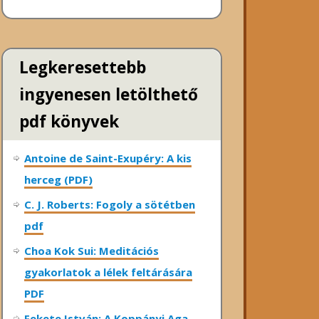
Legkeresettebb
ingyenesen letölthető
pdf könyvek
Antoine de Saint-Exupéry: A kis
herceg (PDF)
C. J. Roberts: Fogoly a sötétben
pdf
Choa Kok Sui: Meditációs
gyakorlatok a lélek feltárására
PDF
Fekete István: A Koppányi Aga