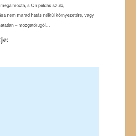
 megálmodta, s Ön példás szülő,
rzása nem marad hatás nélkül környezetére, vagy
thatatlan – mozgatórugói…
je: