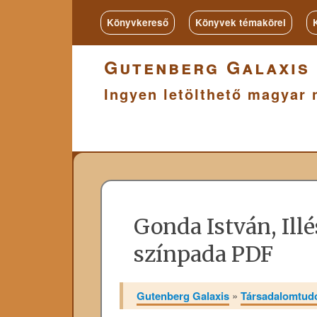
Könyvkereső
Könyvek témakörei
Gutenberg Galaxis
Ingyen letölthető magyar 
Gonda István, Illés
színpada PDF
Gutenberg Galaxis
»
Társadalomtu