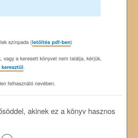
élek színpada (
letöltés pdf-ben
)
 vagy a keresett könyvet nem találja, kérjük,
 keresztül
.
den felhasználó nevében.
söddel, akinek ez a könyv hasznos