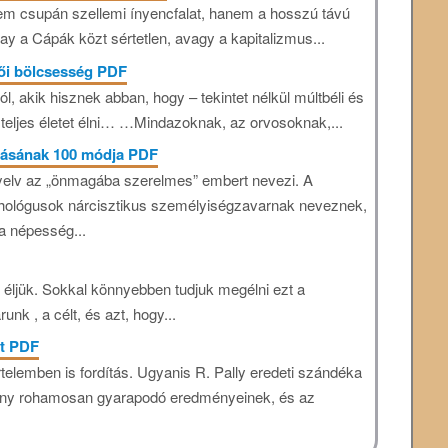
 nem csupán szellemi ínyencfalat, hanem a hosszú távú
kay a Cápák közt sértetlen, avagy a kapitalizmus...
 női bölcsesség PDF
, akik hisznek abban, hogy – tekintet nélkül múltbéli és
 teljes életet élni… …Mindazoknak, az orvosoknak,...
olásának 100 módja PDF
yelv az „önmagába szerelmes” embert nevezi. A
chológusok nárcisztikus személyiségzavarnak neveznek,
a népesség...
 éljük. Sokkal könnyebben tudjuk megélni ezt a
runk , a célt, és azt, hogy...
at PDF
telemben is fordítás. Ugyanis R. Pally eredeti szándéka
omány rohamosan gyarapodó eredményeinek, és az