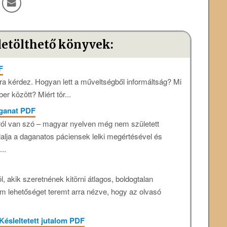
letölthető könyvek:
F
ra kérdez. Hogyan lett a műveltségből informáltság? Mi
r között? Miért tör...
daganat PDF
áról van szó – magyar nyelven még nem született
alja a daganatos páciensek lelki megértésével és
..
 akik szeretnének kitörni átlagos, boldogtalan
ram lehetőséget teremt arra nézve, hogy az olvasó
Késleltetett jutalom PDF