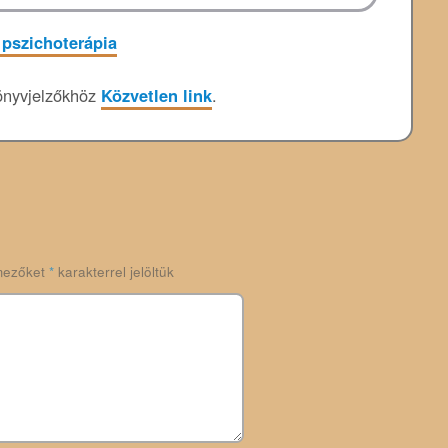
 pszichoterápia
nyvjelzőkhöz
Közvetlen link
.
mezőket
*
karakterrel jelöltük