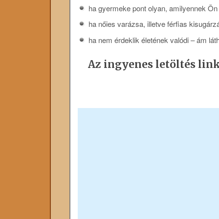
ha gyermeke pont olyan, amilyennek Ön
ha nőies varázsa, illetve férfias kisugá
ha nem érdeklik életének valódi – ám lá
Az ingyenes letöltés link