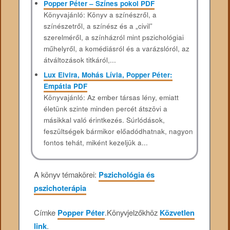
Popper Péter – Színes pokol PDF
Könyvajánló: Könyv a színészről, a
színészetről, a színész és a „civil”
szerelméről, a színházról mint pszichológiai
műhelyről, a komédiásról és a varázslóról, az
átváltozások titkáról,...
Lux Elvira, Mohás Lívia, Popper Péter:
Empátia PDF
Könyvajánló: Az ember társas lény, emiatt
életünk szinte minden percét átszövi a
másikkal való érintkezés. Súrlódások,
feszültségek bármikor előadódhatnak, nagyon
fontos tehát, miként kezeljük a...
A könyv témakörei:
Pszichológia és
pszichoterápia
Címke
Popper Péter
.
Könyvjelzőkhöz
Közvetlen
link
.