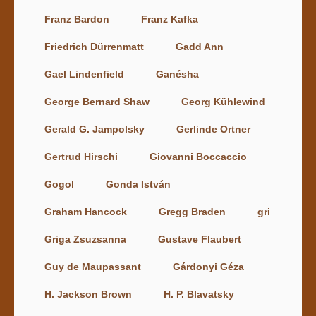
Franz Bardon
Franz Kafka
Friedrich Dürrenmatt
Gadd Ann
Gael Lindenfield
Ganésha
George Bernard Shaw
Georg Kühlewind
Gerald G. Jampolsky
Gerlinde Ortner
Gertrud Hirschi
Giovanni Boccaccio
Gogol
Gonda István
Graham Hancock
Gregg Braden
gri
Griga Zsuzsanna
Gustave Flaubert
Guy de Maupassant
Gárdonyi Géza
H. Jackson Brown
H. P. Blavatsky