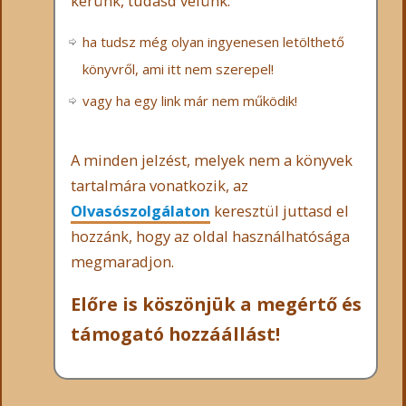
kérünk, tudasd velünk:
ha tudsz még olyan ingyenesen letölthető
könyvről, ami itt nem szerepel!
vagy ha egy link már nem működik!
A minden jelzést, melyek nem a könyvek
tartalmára vonatkozik, az
Olvasószolgálaton
keresztül juttasd el
hozzánk, hogy az oldal használhatósága
megmaradjon.
Előre is köszönjük a megértő és
támogató hozzáállást!