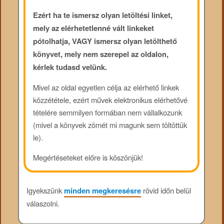
Ezért ha te ismersz olyan letöltési linket,
mely az elérhetetlenné vált linkeket
pótolhatja, VAGY ismersz olyan letölthető
könyvet, mely nem szerepel az oldalon,
kérlek tudasd velünk.
Mivel az oldal egyetlen célja az elérhető linkek
közzététele, ezért művek elektronikus elérhetővé
tételére semmilyen formában nem vállalkozunk
(mivel a könyvek zömét mi magunk sem töltöttük
le).
Megértéseteket előre is köszönjük!
Igyekszünk
minden megkeresésre
rövid időn belül
válaszolni.