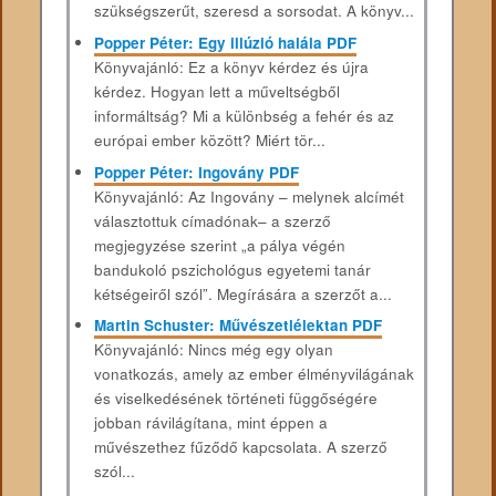
szükségszerűt, szeresd a sorsodat. A könyv...
Popper Péter: Egy illúzió halála PDF
Könyvajánló: Ez a könyv kérdez és újra
kérdez. Hogyan lett a műveltségből
informáltság? Mi a különbség a fehér és az
európai ember között? Miért tör...
Popper Péter: Ingovány PDF
Könyvajánló: Az ​Ingovány – melynek alcímét
választottuk címadónak– a szerző
megjegyzése szerint „a pálya végén
bandukoló pszichológus egyetemi tanár
kétségeiről szól”. Megírására a szerzőt a...
Martin Schuster: Művészetlélektan PDF
Könyvajánló: Nincs még egy olyan
vonatkozás, amely az ember élményvilágának
és viselkedésének történeti függőségére
jobban rávilágítana, mint éppen a
művészethez fűződő kapcsolata. A szerző
szól...