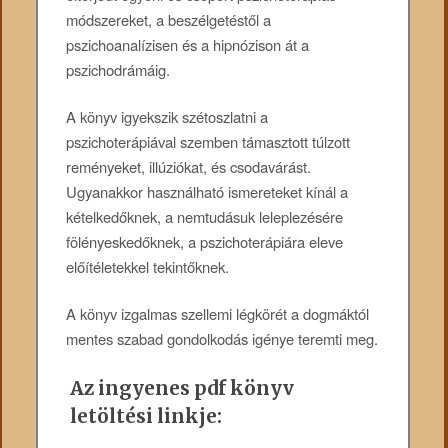
módszereket, a beszélgetéstől a
pszichoanalízisen és a hipnózison át a
pszichodrámáig.
A könyv igyekszik szétoszlatni a
pszichoterápiával szemben támasztott túlzott
reményeket, illúziókat, és csodavárást.
Ugyanakkor használható ismereteket kínál a
kételkedőknek, a nemtudásuk leleplezésére
fölényeskedőknek, a pszichoterápiára eleve
előítéletekkel tekintőknek.
A könyv izgalmas szellemi légkörét a dogmáktól
mentes szabad gondolkodás igénye teremti meg.
Az ingyenes pdf könyv
letöltési linkje: