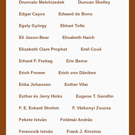
Drunvalo Melchizedek
Duncan Shelley
Edgar Cayce
Edward de Bono
Egely György
Ekhart Tolle
Eli Jaxon-Bear
Elisabeth Haich
Elizabeth Clare Prophet
Emil Coué
Erhard F. Freitag
Eric Berne
Erich Fromm
Erich von Däniken
Erika Johansen
Esther Vilar
Esther és Jerry Hicks
Eugene T. Gendlin
F. E. Eckard Strohm
F. Várkonyi Zsuzsa
Fekete István
Feldmár András
Ferencsik István
Frank J. Kinslow