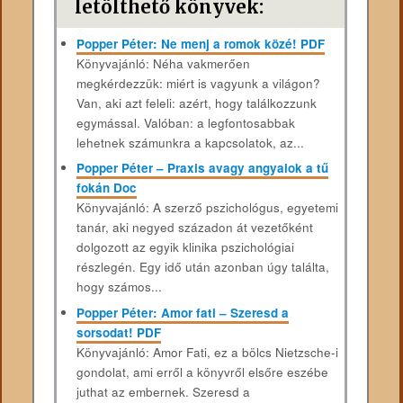
letölthető könyvek:
Popper Péter: Ne menj a romok közé! PDF
Könyvajánló: Néha vakmerően
megkérdezzük: miért is vagyunk a világon?
Van, aki azt feleli: azért, hogy találkozzunk
egymással. Valóban: a legfontosabbak
lehetnek számunkra a kapcsolatok, az...
Popper Péter – Praxis avagy angyalok a tű
fokán Doc
Könyvajánló: A szerző pszichológus, egyetemi
tanár, aki negyed századon át vezetőként
dolgozott az egyik klinika pszichológiai
részlegén. Egy idő után azonban úgy találta,
hogy számos...
Popper Péter: Amor fati – Szeresd a
sorsodat! PDF
Könyvajánló: Amor ​​Fati, ez a bölcs Nietzsche-i
gondolat, ami erről a könyvről elsőre eszébe
juthat az embernek. Szeresd a