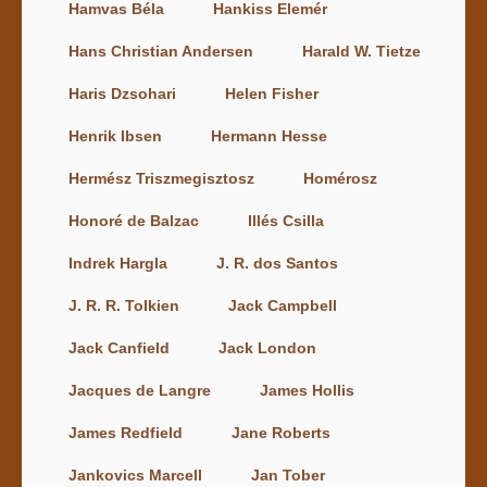
Hamvas Béla
Hankiss Elemér
Hans Christian Andersen
Harald W. Tietze
Haris Dzsohari
Helen Fisher
Henrik Ibsen
Hermann Hesse
Hermész Triszmegisztosz
Homérosz
Honoré de Balzac
Illés Csilla
Indrek Hargla
J. R. dos Santos
J. R. R. Tolkien
Jack Campbell
Jack Canfield
Jack London
Jacques de Langre
James Hollis
James Redfield
Jane Roberts
Jankovics Marcell
Jan Tober