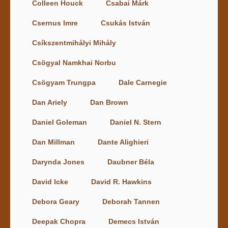
Colleen Houck
Csabai Márk
Csernus Imre
Csukás István
Csíkszentmihályi Mihály
Csögyal Namkhai Norbu
Csögyam Trungpa
Dale Carnegie
Dan Ariely
Dan Brown
Daniel Goleman
Daniel N. Stern
Dan Millman
Dante Alighieri
Darynda Jones
Daubner Béla
David Icke
David R. Hawkins
Debora Geary
Deborah Tannen
Deepak Chopra
Demecs István