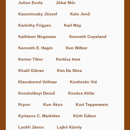
Julius Evola
Jókai Mór
Kaczvinszky József
Kalo Jenő
Karinthy Frigyes
Karl May
Kathleen Mcgowan
Kenneth Copeland
Kenneth E. Hagin
Ken Wilber
Kerner Tibor
Kertész Imre
Khalil Gibran
Kim Da Silva
Klausbernd Vollmar
Kordován Vid
Kosztolányi Dezső
Kovács Attila
Kryon
Kun Ákos
Kurt Tepperwein
Kyriacos C. Markides
Kürti Gábor
Lackfi János
Lajkó Károly