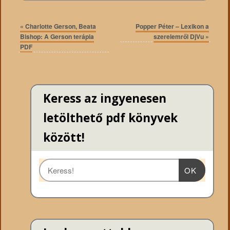
«
Charlotte Gerson, Beata
Popper Péter – Lexikon a
Bishop: A Gerson terápia
szerelemről DjVu
»
PDF
Keress az ingyenesen
letölthető pdf könyvek
között!
OK