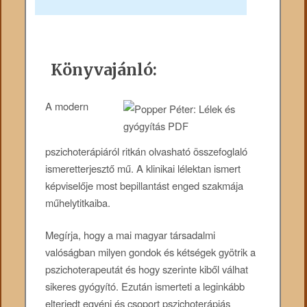
Könyvajánló:
A modern
pszichoterápiáról ritkán olvasható összefoglaló
ismeretterjesztő mű. A klinikai lélektan ismert
képviselője most bepillantást enged szakmája
műhelytitkaiba.
Megírja, hogy a mai magyar társadalmi
valóságban milyen gondok és kétségek gyötrik a
pszichoterapeutát és hogy szerinte kiből válhat
sikeres gyógyító. Ezután ismerteti a leginkább
elterjedt egyéni és csoport pszichoterápiás