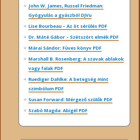
John W. James, Russel Friedman:
Gyógyulás a gyászból DjVu
Lise Bourbeau – Az öt sérülés PDF
Dr. Máté Gábor – Szétszórt elmék PDF
Márai Sándor: Füves könyv PDF
Marshall B. Rosenberg: A szavak ablakok
vagy falak PDF
Ruediger Dahlke: A betegség mint
szimbólum PDF
Susan Forward: Mérgező szülők PDF
Szabó Magda: Abigél PDF