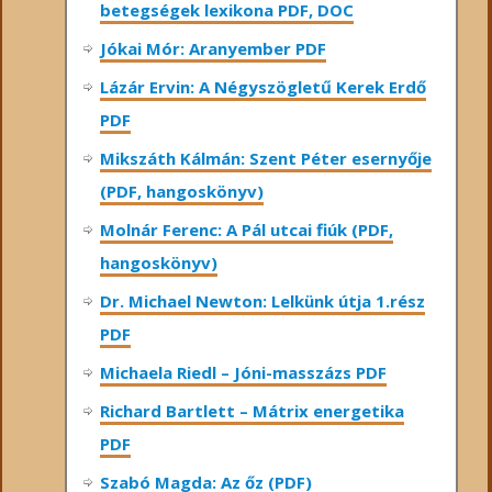
betegségek lexikona PDF, DOC
Jókai Mór: Aranyember PDF
Lázár Ervin: A Négyszögletű Kerek Erdő
PDF
Mikszáth Kálmán: Szent Péter esernyője
(PDF, hangoskönyv)
Molnár Ferenc: A Pál utcai fiúk (PDF,
hangoskönyv)
Dr. Michael Newton: Lelkünk útja 1.rész
PDF
Michaela Riedl – Jóni-masszázs PDF
Richard Bartlett – Mátrix energetika
PDF
Szabó Magda: Az őz (PDF)