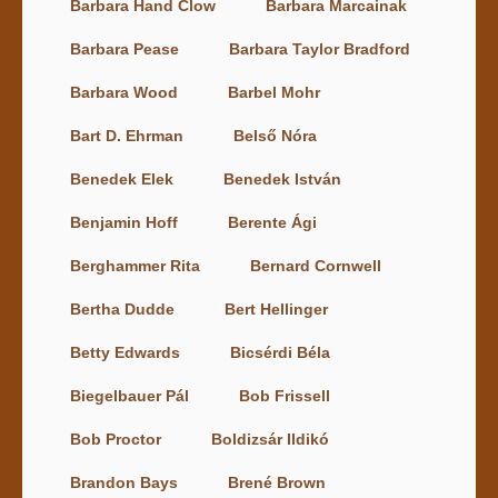
Barbara Hand Clow
Barbara Marcainak
Barbara Pease
Barbara Taylor Bradford
Barbara Wood
Barbel Mohr
Bart D. Ehrman
Belső Nóra
Benedek Elek
Benedek István
Benjamin Hoff
Berente Ági
Berghammer Rita
Bernard Cornwell
Bertha Dudde
Bert Hellinger
Betty Edwards
Bicsérdi Béla
Biegelbauer Pál
Bob Frissell
Bob Proctor
Boldizsár Ildikó
Brandon Bays
Brené Brown