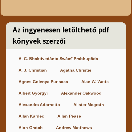
Az ingyenesen letölthető pdf
könyvek szerzői
A. C. Bhaktivedānta Swāmī Prabhupāda
A. J. Christian
Agatha Christie
Agnes Golenya Purisaca
Alan W. Watts
Albert Györgyi
Alexander Oakwood
Alexandra Adornetto
Alister Mcgrath
Allan Kardec
Allan Pease
Alon Gratch
Andrew Matthews