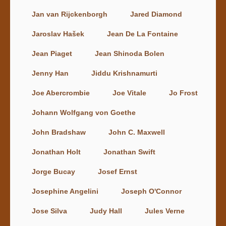
Jan van Rijckenborgh
Jared Diamond
Jaroslav Hašek
Jean De La Fontaine
Jean Piaget
Jean Shinoda Bolen
Jenny Han
Jiddu Krishnamurti
Joe Abercrombie
Joe Vitale
Jo Frost
Johann Wolfgang von Goethe
John Bradshaw
John C. Maxwell
Jonathan Holt
Jonathan Swift
Jorge Bucay
Josef Ernst
Josephine Angelini
Joseph O'Connor
Jose Silva
Judy Hall
Jules Verne