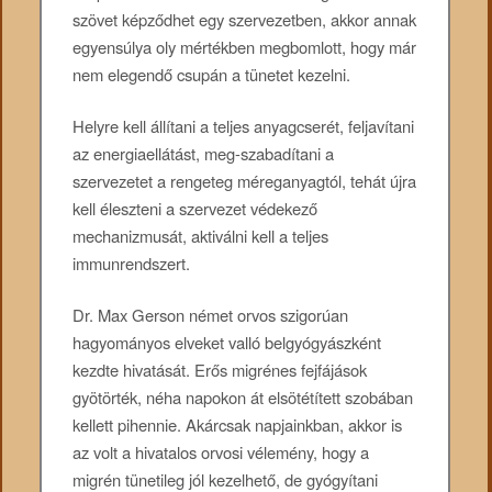
szövet képződhet egy szervezetben, akkor annak
egyensúlya oly mértékben megbomlott, hogy már
nem elegendő csupán a tünetet kezelni.
Helyre kell állítani a teljes anyagcserét, feljavítani
az energiaellátást, meg-szabadítani a
szervezetet a rengeteg méreganyagtól, tehát újra
kell éleszteni a szervezet védekező
mechanizmusát, aktiválni kell a teljes
immunrendszert.
Dr. Max Gerson német orvos szigorúan
hagyományos elveket valló belgyógyászként
kezdte hivatását. Erős migrénes fejfájások
gyötörték, néha napokon át elsötétített szobában
kellett pihennie. Akárcsak napjainkban, akkor is
az volt a hivatalos orvosi vélemény, hogy a
migrén tünetileg jól kezelhető, de gyógyítani