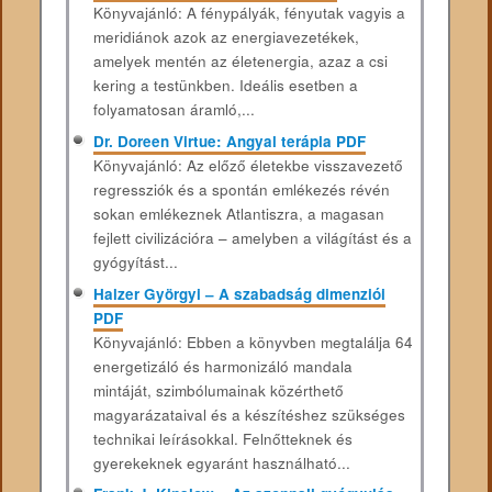
Könyvajánló: A fénypályák, fényutak vagyis a
meridiánok azok az energiavezetékek,
amelyek mentén az életenergia, azaz a csi
kering a testünkben. Ideális esetben a
folyamatosan áramló,...
Dr. Doreen Virtue: Angyal terápia PDF
Könyvajánló: Az előző életekbe visszavezető
regressziók és a spontán emlékezés révén
sokan emlékeznek Atlantiszra, a magasan
fejlett civilizációra – amelyben a világítást és a
gyógyítást...
Halzer Györgyi – A szabadság dimenziói
PDF
Könyvajánló: Ebben a könyvben megtalálja 64
energetizáló és harmonizáló mandala
mintáját, szimbólumainak közérthető
magyarázataival és a készítéshez szükséges
technikai leírásokkal. Felnőtteknek és
gyerekeknek egyaránt használható...