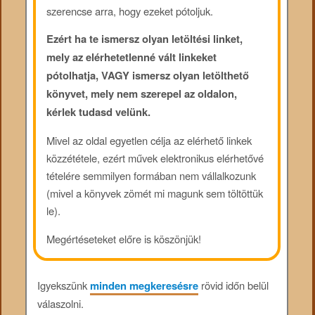
szerencse arra, hogy ezeket pótoljuk.
Ezért ha te ismersz olyan letöltési linket,
mely az elérhetetlenné vált linkeket
pótolhatja, VAGY ismersz olyan letölthető
könyvet, mely nem szerepel az oldalon,
kérlek tudasd velünk.
Mivel az oldal egyetlen célja az elérhető linkek
közzététele, ezért művek elektronikus elérhetővé
tételére semmilyen formában nem vállalkozunk
(mivel a könyvek zömét mi magunk sem töltöttük
le).
Megértéseteket előre is köszönjük!
Igyekszünk
minden megkeresésre
rövid időn belül
válaszolni.