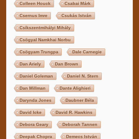
Colleen Houck
Csabai Márk
Csernus Imre
Csukás István
Csíkszentmihályi Mihály
Csögyal Namkhai Norbu
Csögyam Trungpa
Dale Carnegie
Dan Ariely
Dan Brown
Daniel Goleman
Daniel N. Stern
Dan Millman
Dante Alighieri
Darynda Jones
Daubner Béla
David Icke
David R. Hawkins
Debora Geary
Deborah Tannen
Deepak Chopra
Demecs István