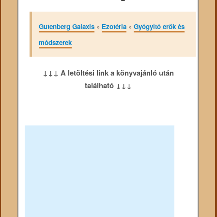
Gutenberg Galaxis
»
Ezotéria
»
Gyógyító erők és
módszerek
↓↓↓ A letöltési link a könyvajánló után
található ↓↓↓