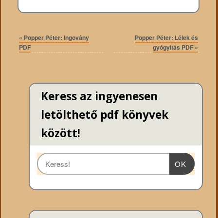
«
Popper Péter: Ingovány
Popper Péter: Lélek és
PDF
gyógyítás PDF
»
Keress az ingyenesen
letölthető pdf könyvek
között!
OK