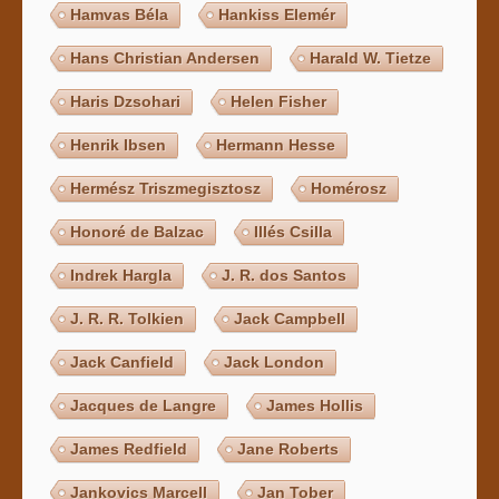
Hamvas Béla
Hankiss Elemér
Hans Christian Andersen
Harald W. Tietze
Haris Dzsohari
Helen Fisher
Henrik Ibsen
Hermann Hesse
Hermész Triszmegisztosz
Homérosz
Honoré de Balzac
Illés Csilla
Indrek Hargla
J. R. dos Santos
J. R. R. Tolkien
Jack Campbell
Jack Canfield
Jack London
Jacques de Langre
James Hollis
James Redfield
Jane Roberts
Jankovics Marcell
Jan Tober