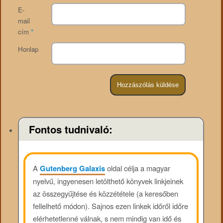
E-
mail
cím
*
Honlap
Fontos tudnivaló:
A
Gutenberg Galaxis
oldal célja a magyar
nyelvű, ingyenesen letölthető könyvek linkjeinek
az összegyűjtése és közzététele (a keresőben
fellelhető módon). Sajnos ezen linkek időről időre
elérhetetlenné válnak, s nem mindig van idő és