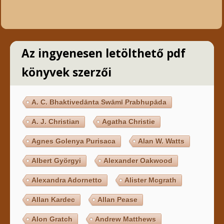
Az ingyenesen letölthető pdf
könyvek szerzői
A. C. Bhaktivedānta Swāmī Prabhupāda
A. J. Christian
Agatha Christie
Agnes Golenya Purisaca
Alan W. Watts
Albert Györgyi
Alexander Oakwood
Alexandra Adornetto
Alister Mcgrath
Allan Kardec
Allan Pease
Alon Gratch
Andrew Matthews