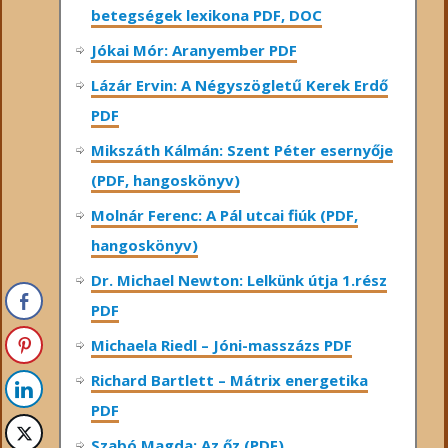
betegségek lexikona PDF, DOC
Jókai Mór: Aranyember PDF
Lázár Ervin: A Négyszögletű Kerek Erdő
PDF
Mikszáth Kálmán: Szent Péter esernyője
(PDF, hangoskönyv)
Molnár Ferenc: A Pál utcai fiúk (PDF,
hangoskönyv)
Dr. Michael Newton: Lelkünk útja 1.rész
PDF
Michaela Riedl – Jóni-masszázs PDF
Richard Bartlett – Mátrix energetika
PDF
Szabó Magda: Az őz (PDF)