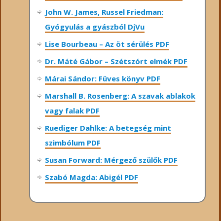
John W. James, Russel Friedman:
Gyógyulás a gyászból DjVu
Lise Bourbeau – Az öt sérülés PDF
Dr. Máté Gábor – Szétszórt elmék PDF
Márai Sándor: Füves könyv PDF
Marshall B. Rosenberg: A szavak ablakok
vagy falak PDF
Ruediger Dahlke: A betegség mint
szimbólum PDF
Susan Forward: Mérgező szülők PDF
Szabó Magda: Abigél PDF