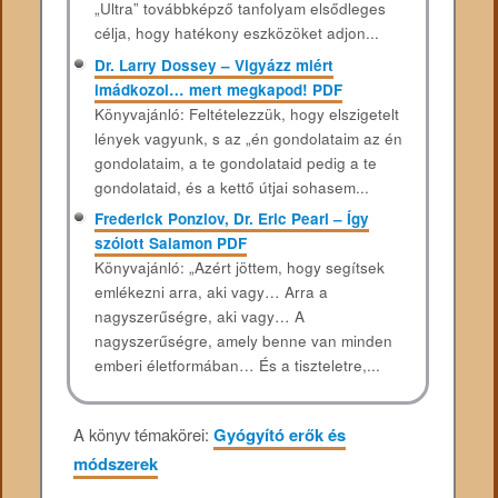
„Ultra” továbbképző tanfolyam elsődleges
célja, hogy hatékony eszközöket adjon...
Dr. Larry Dossey – Vigyázz miért
imádkozol… mert megkapod! PDF
Könyvajánló: Feltételezzük, hogy elszigetelt
lények vagyunk, s az „én gondolataim az én
gondolataim, a te gondolataid pedig a te
gondolataid, és a kettő útjai sohasem...
Frederick Ponzlov, Dr. Eric Pearl – Így
szólott Salamon PDF
Könyvajánló: „Azért jöttem, hogy segítsek
emlékezni arra, aki vagy… Arra a
nagyszerűségre, aki vagy… A
nagyszerűségre, amely benne van minden
emberi életformában… És a tiszteletre,...
A könyv témakörei:
Gyógyító erők és
módszerek