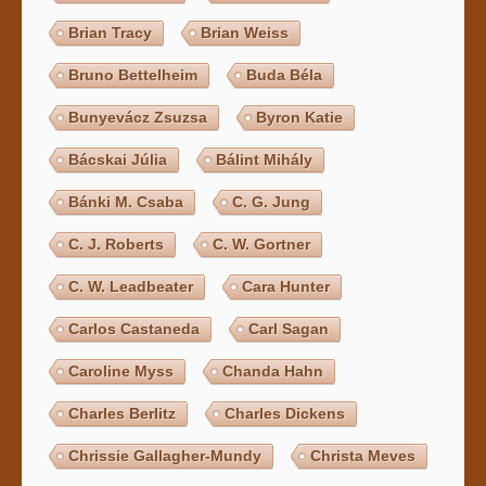
Brian Tracy
Brian Weiss
Bruno Bettelheim
Buda Béla
Bunyevácz Zsuzsa
Byron Katie
Bácskai Júlia
Bálint Mihály
Bánki M. Csaba
C. G. Jung
C. J. Roberts
C. W. Gortner
C. W. Leadbeater
Cara Hunter
Carlos Castaneda
Carl Sagan
Caroline Myss
Chanda Hahn
Charles Berlitz
Charles Dickens
Chrissie Gallagher-Mundy
Christa Meves