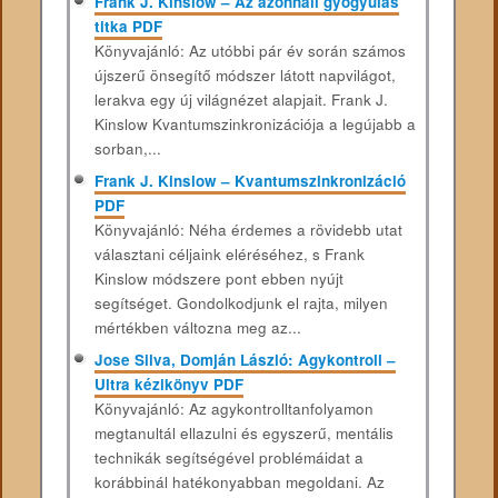
Frank J. Kinslow – Az azonnali gyógyulás
titka PDF
Könyvajánló: Az utóbbi pár év során számos
újszerű önsegítő módszer látott napvilágot,
lerakva egy új világnézet alapjait. Frank J.
Kinslow Kvantumszinkronizációja a legújabb a
sorban,...
Frank J. Kinslow – Kvantumszinkronizáció
PDF
Könyvajánló: Néha érdemes a rövidebb utat
választani céljaink eléréséhez, s Frank
Kinslow módszere pont ebben nyújt
segítséget. Gondolkodjunk el rajta, milyen
mértékben változna meg az...
Jose Silva, Domján László: Agykontroll –
Ultra kézikönyv PDF
Könyvajánló: Az agykontrolltanfolyamon
megtanultál ellazulni és egyszerű, mentális
technikák segítségével problémáidat a
korábbinál hatékonyabban megoldani. Az