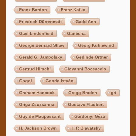
Franz Bardon
Franz Kafka
Friedrich Dürrenmatt
Gadd Ann
Gael Lindenfield
Ganésha
George Bernard Shaw
Georg Kühlewind
Gerald G. Jampolsky
Gerlinde Ortner
Gertrud Hirschi
Giovanni Boccaccio
Gogol
Gonda István
Graham Hancock
Gregg Braden
gri
Griga Zsuzsanna
Gustave Flaubert
Guy de Maupassant
Gárdonyi Géza
H. Jackson Brown
H. P. Blavatsky