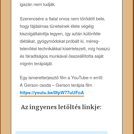
igazán nem tudják.
Szerencsére a fiatal orvos nem törődött bele,
hogy fájdalmas tüneteinek élete végéig
kiszolgáltatottja legyen, így aztán különféle
diétákat, gyógymódokat próbált ki, méreg-
telenítési technikákkal kísérletezett, míg hosszú
és fáradtságos munkával összeállította saját
migrén terápiáját.
Egy ismeretterjesztő film a YouTube-n erről:
A Gerson csoda – Gerson terápia film
https://youtu.be/0fpW77uUFoA
Az ingyenes letöltés linkje: