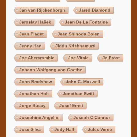
Jan van Rijckenborgh
Jared Diamond
Jaroslav Hašek
Jean De La Fontaine
Jean Piaget
Jean Shinoda Bolen
Jenny Han
Jiddu Krishnamurti
Joe Abercrombie
Joe Vitale
Jo Frost
Johann Wolfgang von Goethe
John Bradshaw
John C. Maxwell
Jonathan Holt
Jonathan Swift
Jorge Bucay
Josef Ernst
Josephine Angelini
Joseph O'Connor
Jose Silva
Judy Hall
Jules Verne