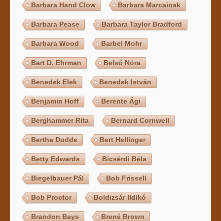
Barbara Hand Clow
Barbara Marcainak
Barbara Pease
Barbara Taylor Bradford
Barbara Wood
Barbel Mohr
Bart D. Ehrman
Belső Nóra
Benedek Elek
Benedek István
Benjamin Hoff
Berente Ági
Berghammer Rita
Bernard Cornwell
Bertha Dudde
Bert Hellinger
Betty Edwards
Bicsérdi Béla
Biegelbauer Pál
Bob Frissell
Bob Proctor
Boldizsár Ildikó
Brandon Bays
Brené Brown