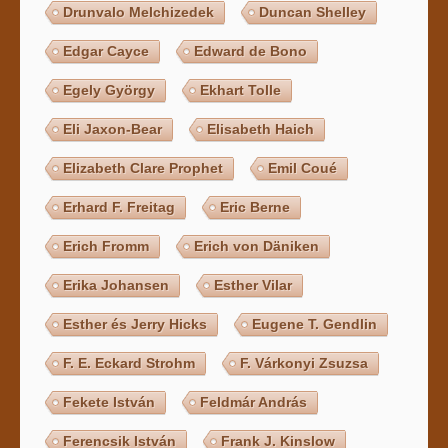
Drunvalo Melchizedek
Duncan Shelley
Edgar Cayce
Edward de Bono
Egely György
Ekhart Tolle
Eli Jaxon-Bear
Elisabeth Haich
Elizabeth Clare Prophet
Emil Coué
Erhard F. Freitag
Eric Berne
Erich Fromm
Erich von Däniken
Erika Johansen
Esther Vilar
Esther és Jerry Hicks
Eugene T. Gendlin
F. E. Eckard Strohm
F. Várkonyi Zsuzsa
Fekete István
Feldmár András
Ferencsik István
Frank J. Kinslow