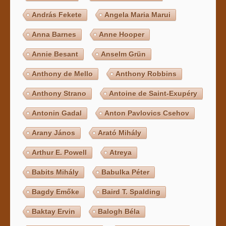
András Fekete
Angela Maria Marui
Anna Barnes
Anne Hooper
Annie Besant
Anselm Grün
Anthony de Mello
Anthony Robbins
Anthony Strano
Antoine de Saint-Exupéry
Antonin Gadal
Anton Pavlovics Csehov
Arany János
Arató Mihály
Arthur E. Powell
Atreya
Babits Mihály
Babulka Péter
Bagdy Emőke
Baird T. Spalding
Baktay Ervin
Balogh Béla