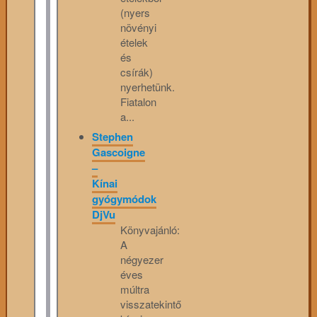
(nyers
növényi
ételek
és
csírák)
nyerhetünk.
Fiatalon
a...
Stephen
Gascoigne
–
Kínai
gyógymódok
DjVu
Könyvajánló:
A
négyezer
éves
múltra
visszatekintő