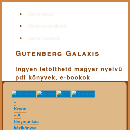
Könyvkereső
Könyvek témakörei
Kiemelt szerzők
Gutenberg Galaxis
Ingyen letölthető magyar nyelvű
pdf könyvek, e-bookok
«
Kryon
– A
fénymunkás
kézikönyve