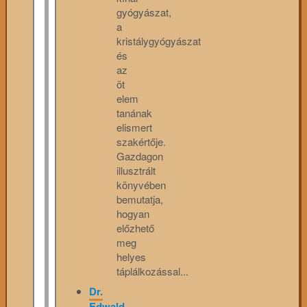
gyógyászat,
a
kristálygyógyászat
és
az
öt
elem
tanának
elismert
szakértője.
Gazdagon
illusztrált
könyvében
bemutatja,
hogyan
előzhető
meg
helyes
táplálkozással...
Dr.
Edwald