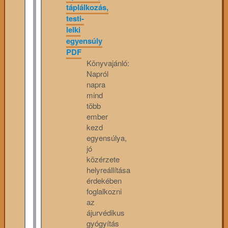
táplálkozás,
testi-
lelki
egyensúly
PDF
Könyvajánló:
Napról
napra
mind
több
ember
kezd
egyensúlya,
jó
közérzete
helyreállítása
érdekében
foglalkozni
az
ájurvédikus
gyógyítás