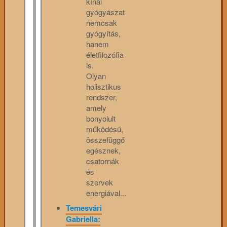
kínai
gyógyászat
nemcsak
gyógyítás,
hanem
életfilozófia
is.
Olyan
holisztikus
rendszer,
amely
bonyolult
működésű,
összefüggő
egésznek,
csatornák
és
szervek
energiával...
Temesvári
Gabriella: