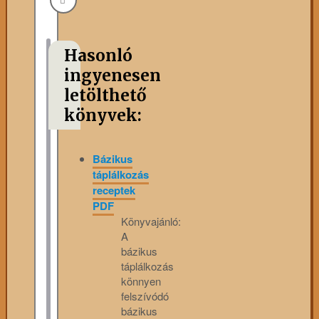
Hasonló
ingyenesen
letölthető
könyvek:
Bázikus
táplálkozás
receptek
PDF
Könyvajánló:
A
bázikus
táplálkozás
könnyen
felszívódó
bázikus