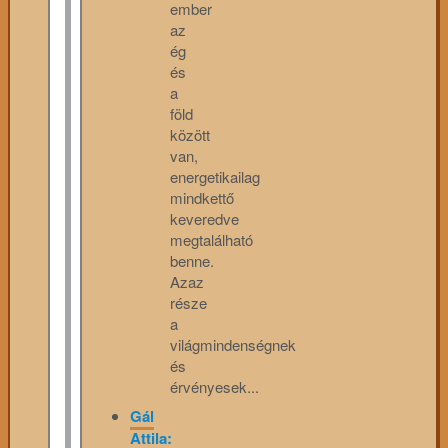
ember
az
ég
és
a
föld
között
van,
energetikailag
mindkettő
keveredve
megtalálható
benne.
Azaz
része
a
világmindenségnek
és
érvényesek...
Gál
Attila: