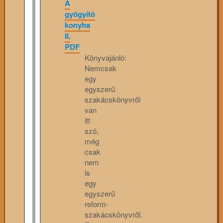
A
gyógyító
konyha
II.
PDF
Könyvajánló:
Nemcsak
egy
egyszerű
szakácskönyvről
van
itt
szó,
még
csak
nem
is
egy
egyszerű
reform-
szakácskönyvről.