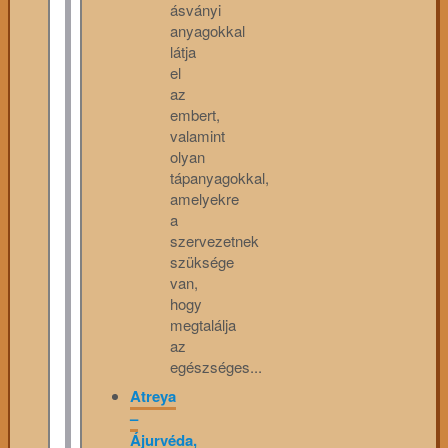
ásványi
anyagokkal
látja
el
az
embert,
valamint
olyan
tápanyagokkal,
amelyekre
a
szervezetnek
szüksége
van,
hogy
megtalálja
az
egészséges...
Atreya
–
Ájurvéda,