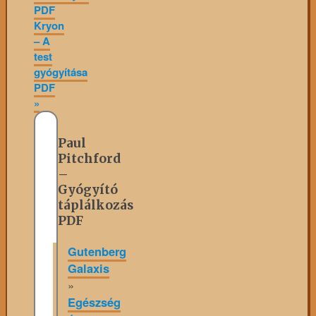
PDF
Kryon
– A
test
gyógyítása
PDF
»
Paul
Pitchford
–
Gyógyító
táplálkozás
PDF
Gutenberg
Galaxis
»
Egészség