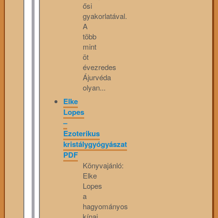
ősi
gyakorlatával.
A
több
mint
öt
évezredes
Ájurvéda
olyan...
Elke
Lopes
–
Ezoterikus
kristálygyógyászat
PDF
Könyvajánló:
Elke
Lopes
a
hagyományos
kínai