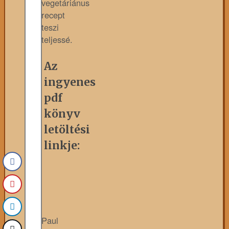
vegetáriánus
recept
teszi
teljessé.
Az
ingyenes
pdf
könyv
letöltési
linkje:
Paul