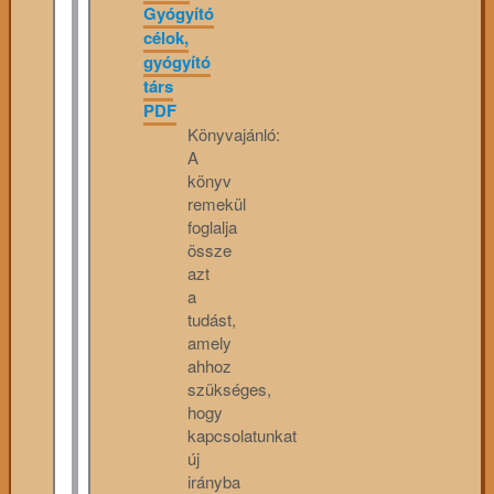
Gyógyító
célok,
gyógyító
társ
PDF
Könyvajánló:
A
könyv
remekül
foglalja
össze
azt
a
tudást,
amely
ahhoz
szükséges,
hogy
kapcsolatunkat
új
irányba