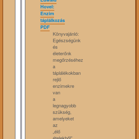
Hovel:
Enzim
táplálkozás
PDF
Könyvajánló:
Egészségünk
és
életerőnk
megőrzéséhez
a
táplálékokban
rejlő
enzimekre
van
a
legnagyobb
szükség,
amelyeket
az
„élő
ételekből”