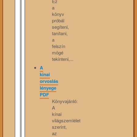
Ez
a
könyv
próbál
segíteni,
tanítani,
a
felszín
mögé
tekinteni,...
A
kínai
orvoslás
lényege
PDF
Könyvajánló:
A
kínai
világszemlélet
szerint,
az