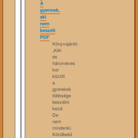
A
gyermek,
aki
nem
beszélt
PDF
Könyvajánló:
„Két-
és
hároméves
kor
között
a
gyerekek
többsége
beszélni
kezd.
De
nem
mindenki.
Körülbelül