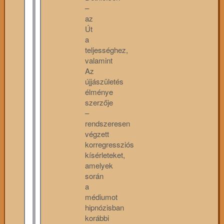
–
az
Út
a
teljességhez,
valamint
Az
újjászületés
élménye
szerzője
–
rendszeresen
végzett
korregressziós
kísérleteket,
amelyek
során
a
médiumot
hipnózisban
korábbi