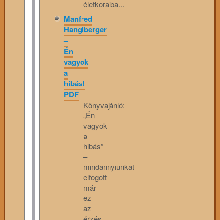
életkoraiba...
Manfred
Hanglberger
–
Én
vagyok
a
hibás!
PDF
Könyvajánló:
„Én
vagyok
a
hibás”
–
mindannyiunkat
elfogott
már
ez
az
érzés