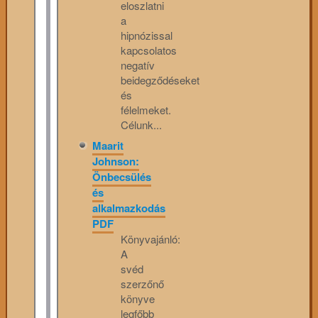
eloszlatni
a
hipnózissal
kapcsolatos
negatív
beidegződéseket
és
félelmeket.
Célunk...
Maarit
Johnson:
Önbecsülés
és
alkalmazkodás
PDF
Könyvajánló:
A
svéd
szerzőnő
könyve
legfőbb