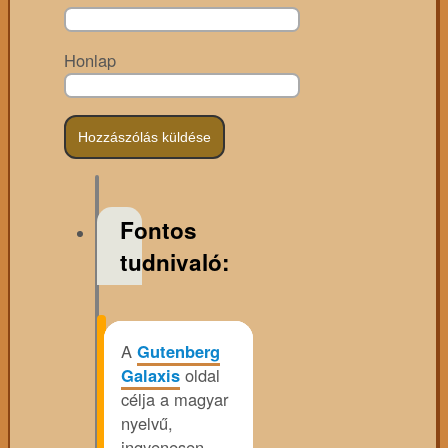
Honlap
Fontos
tudnivaló:
A
Gutenberg
Galaxis
oldal
célja a magyar
nyelvű,
ingyenesen