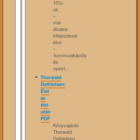
10%-
uk
–
mai
divatos
kifejezéssel
élve
–
’kommunikációs
és
nyelvi...
Thorwald
Dethlefsen:
Élet
az
élet
után
PDF
Könyvajánló:
Thorwald
Dethlefsen