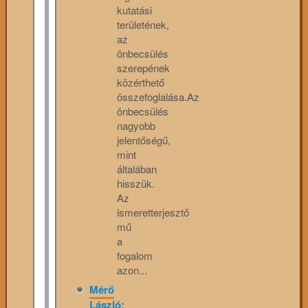
kutatási
területének,
az
önbecsülés
szerepének
közérthető
összefoglalása.Az
önbecsülés
nagyobb
jelentőségű,
mint
általában
hisszük.
Az
ismeretterjesztő
mű
a
fogalom
azon...
Mérő
László: