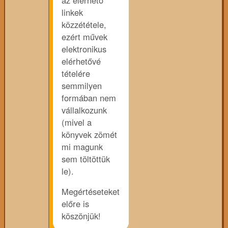
linkek
közzététele,
ezért művek
elektronikus
elérhetővé
tételére
semmilyen
formában nem
vállalkozunk
(mivel a
könyvek zömét
mi magunk
sem töltöttük
le).
Megértéseteket
előre is
köszönjük!