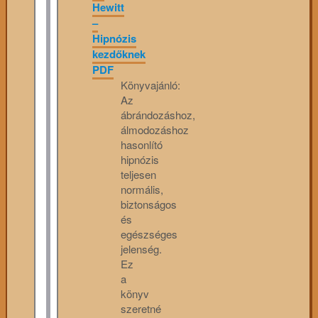
Hewitt
–
Hipnózis
kezdőknek
PDF
Könyvajánló:
Az
ábrándozáshoz,
álmodozáshoz
hasonlító
hipnózis
teljesen
normális,
biztonságos
és
egészséges
jelenség.
Ez
a
könyv
szeretné