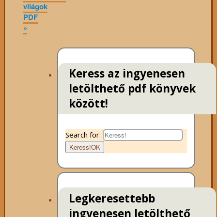
világok
PDF
»
Keress az ingyenesen
letölthető pdf könyvek
között!
Search for:
Keress!
OK
Legkeresettebb
ingyenesen letölthető