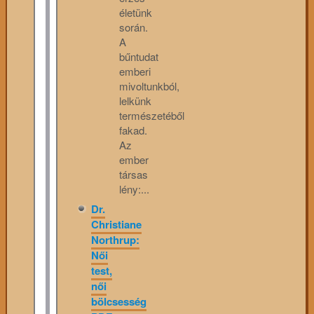
életünk
során.
A
bűntudat
emberi
mivoltunkból,
lelkünk
természetéből
fakad.
Az
ember
társas
lény:...
Dr.
Christiane
Northrup:
Női
test,
női
bölcsesség