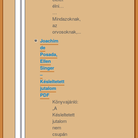
élni…
…
Mindazoknak,
az
orvosoknak,...
Joachim
de
Posada,
Ellen
Singer
–
Késleltetett
jutalom
PDF
Könyvajánló:
„A
Késleltetett
jutalom
nem
csupán