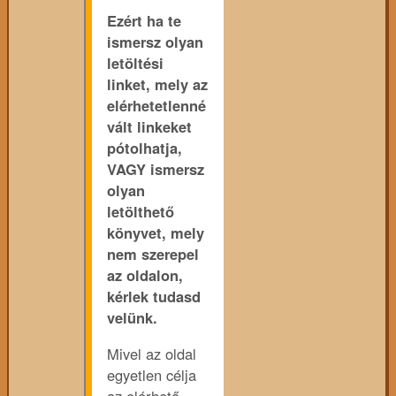
Ezért ha te
ismersz olyan
letöltési
linket, mely az
elérhetetlenné
vált linkeket
pótolhatja,
VAGY ismersz
olyan
letölthető
könyvet, mely
nem szerepel
az oldalon,
kérlek tudasd
velünk.
Mivel az oldal
egyetlen célja
az elérhető