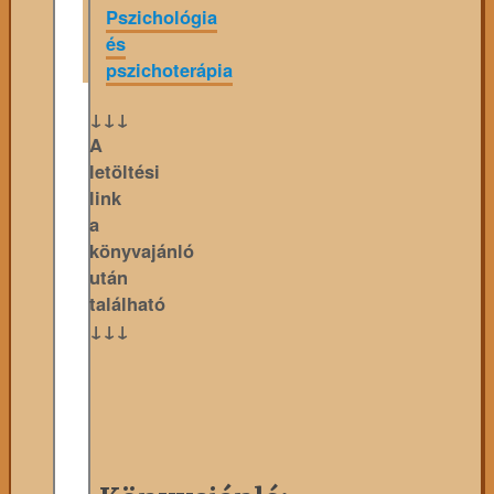
Pszichológia
és
pszichoterápia
↓↓↓
A
letöltési
link
a
könyvajánló
után
található
↓↓↓