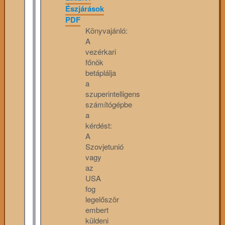
Észjárások
PDF
Könyvajánló:
A
vezérkari
főnök
betáplálja
a
szuperintelligens
számítógépbe
a
kérdést:
A
Szovjetunió
vagy
az
USA
fog
legelőször
embert
küldeni