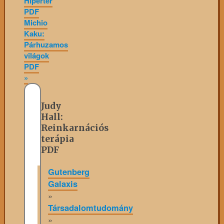
Hipertér
PDF
Michio
Kaku:
Párhuzamos
világok
PDF
»
Judy
Hall:
Reinkarnációs
terápia
PDF
Gutenberg
Galaxis
»
Társadalomtudomány
»