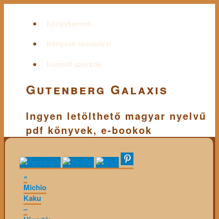
Könyvkereső
Könyvek témakörei
Kiemelt szerzők
Gutenberg Galaxis
Ingyen letölthető magyar nyelvű
pdf könyvek, e-bookok
«
Michio
Kaku
–