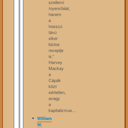
szellemi
ínyencfalat,
hanem
a
hosszú
távú
siker
biztos
receptje
is.”
Harvey
Mackay
a
Cápák
közt
sértetlen,
avagy
a
kapitalizmus...
William
W.