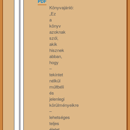
PDF
Könyvajánló:
„Ez
a
könyv
azoknak
szól,
akik
hisznek
abban,
hogy
–
tekintet
nélkül
múltbéli
és
jelenlegi
körülményeikre
–
lehetséges
teljes
életet