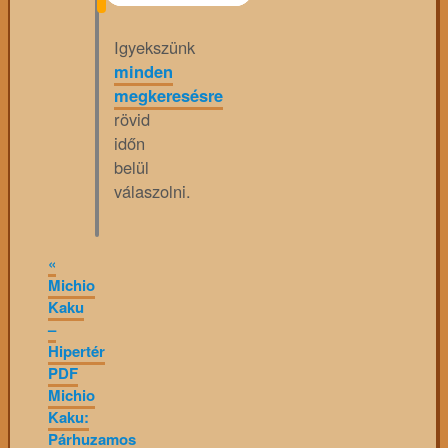
Igyekszünk
minden
megkeresésre
rövid
időn
belül
válaszolni.
«
Michio
Kaku
–
Hipertér
PDF
Michio
Kaku:
Párhuzamos