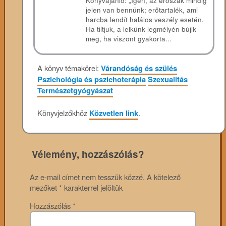
Könyvajánló: „Igen, az erőszak mindig
jelen van bennünk; erőtartalék, ami
harcba lendít halálos veszély esetén.
Ha tiltjuk, a lelkünk legmélyén bújik
meg, ha viszont gyakorta...
A könyv témakörei:
Várandóság és szülés
Pszichológia és pszichoterápia
Szexualitás
Természetgyógyászat
Könyvjelzőkhöz
Közvetlen link
.
Vélemény, hozzászólás?
Az e-mail címet nem tesszük közzé.
A kötelező
mezőket
*
karakterrel jelöltük
Hozzászólás
*