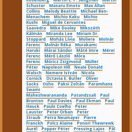
Schuster
Masaru Emoto
Max Allan
Collins
Melody Beattie
Michael Ben-
Menachem
Michio Kaku
Michio
Kushi
Miguel de Cervantes
Saavedra
Mike Dooley
Mikszáth
Kálmán
Miranda Lee
Miriam Dr.
Stoppard
Mohás Lívia
Moliere
Molnár
Ferenc
Molnár Réka
Murakami
Haruki
Márai Sándor
Máté Imre
Mérei
Ferenc
Mérő László
Móra
Ferenc
Móricz Zsigmond
Müller
Péter
Napoleon Hill
Neale Donald
Walsch
Nemere István
Nicola
Cornick
Octavia E. Butler
Oliver
Sacks
Osho
Paksi Zoltán
Paramhans
Swami
Maheshwarananda
Patandzsali
Paul
Brunton
Paul Davies
Paul Ekman
Paul
Hauck
Paulo Coelho
Peter
Lauster
Peter Orban
Peter
Straub
Petra Neumayer
Pierre
Franckh
Polcz Alaine
Ponori Thewrewk
Aurél
Popper Péter
Pressing Lajos
Pál