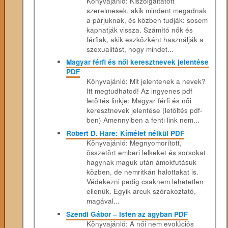
Könyvajánló: Kiszolgáltatott
szerelmesek, akik mindent megadnak
a párjuknak, és közben tudják: sosem
kaphatják vissza. Számító nők és
férfiak, akik eszközként használják a
szexualitást, hogy mindet...
Magyar férfi és női keresztnevek jelentése
PDF
Könyvajánló: Mit jelentenek a nevek?
Itt megtudhatod! Az ingyenes pdf
letöltés linkje: Magyar férfi és női
keresztnevek jelentése (letöltés pdf-
ben) Amennyiben a fenti link nem...
Robert D. Hare: Kímélet nélkül PDF
Könyvajánló: Megnyomorított,
összetört emberi lelkeket és sorsokat
hagynak maguk után ámokfutásuk
közben, de nemritkán halottakat is.
Védekezni pedig csaknem lehetetlen
ellenük. Egyik arcuk szórakoztató,
magával...
Szendi Gábor – Isten az agyban PDF
Könyvajánló: A női nem evolúciós