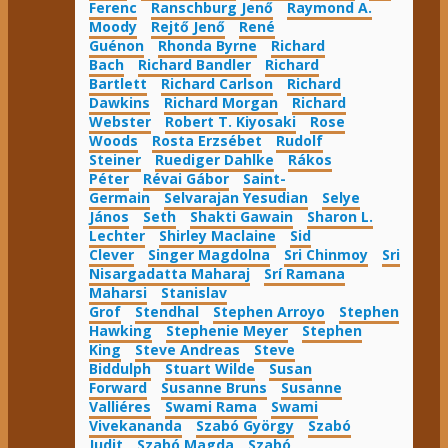
Ferenc
Ranschburg Jenő
Raymond A.
Moody
Rejtő Jenő
René
Guénon
Rhonda Byrne
Richard
Bach
Richard Bandler
Richard
Bartlett
Richard Carlson
Richard
Dawkins
Richard Morgan
Richard
Webster
Robert T. Kiyosaki
Rose
Woods
Rosta Erzsébet
Rudolf
Steiner
Ruediger Dahlke
Rákos
Péter
Révai Gábor
Saint-
Germain
Selvarajan Yesudian
Selye
János
Seth
Shakti Gawain
Sharon L.
Lechter
Shirley Maclaine
Sid
Clever
Singer Magdolna
Sri Chinmoy
Sri
Nisargadatta Maharaj
Srí Ramana
Maharsi
Stanislav
Grof
Stendhal
Stephen Arroyo
Stephen
Hawking
Stephenie Meyer
Stephen
King
Steve Andreas
Steve
Biddulph
Stuart Wilde
Susan
Forward
Susanne Bruns
Susanne
Valliéres
Swami Rama
Swami
Vivekananda
Szabó György
Szabó
Judit
Szabó Magda
Szabó