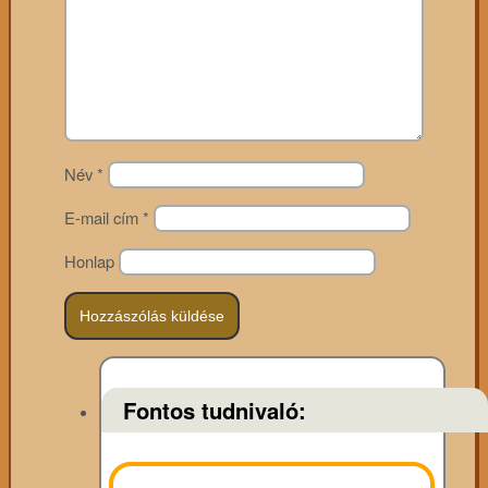
Név
*
E-mail cím
*
Honlap
Fontos tudnivaló: