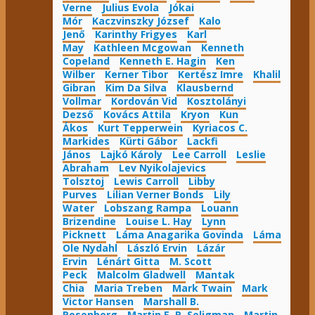
Verne
Julius Evola
Jókai
Mór
Kaczvinszky József
Kalo
Jenő
Karinthy Frigyes
Karl
May
Kathleen Mcgowan
Kenneth
Copeland
Kenneth E. Hagin
Ken
Wilber
Kerner Tibor
Kertész Imre
Khalil
Gibran
Kim Da Silva
Klausbernd
Vollmar
Kordován Vid
Kosztolányi
Dezső
Kovács Attila
Kryon
Kun
Ákos
Kurt Tepperwein
Kyriacos C.
Markides
Kürti Gábor
Lackfi
János
Lajkó Károly
Lee Carroll
Leslie
Abraham
Lev Nyikolajevics
Tolsztoj
Lewis Carroll
Libby
Purves
Lilian Verner Bonds
Lily
Water
Lobszang Rampa
Louann
Brizendine
Louise L. Hay
Lynn
Picknett
Láma Anagarika Govinda
Láma
Ole Nydahl
László Ervin
Lázár
Ervin
Lénárt Gitta
M. Scott
Peck
Malcolm Gladwell
Mantak
Chia
Maria Treben
Mark Twain
Mark
Victor Hansen
Marshall B.
Rosenberg
Martin E. P. Seligman
Martin