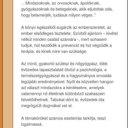
…Mindazoknak, az orvosoknak, ápolóknak,
gyógyászoknak és betegeknek, akik eljutottak oda,
hogy beismerjék, tudásuk milyen véges .”
A könyv egészéből sugárzik az emberszeretet, az
ember elsődleges tisztelete. Szívből ajánlom – kivétel
nélkül minden család számára -, mert sohasem
tudjuk, hol kezdődik a prevenció és hol végződik a
terápia, és kinek mire van szüksége.
Az írónő, gyakorló szülész és nőgyógyász, több
évtizedes tapasztalatait ötvözi a pszichológia, a
természetgyógyászat és a hagyományos orvoslás
legújabb eredményeivel. Nyílt és közvetlen hangon
ad választ mindazokra a kérdésekre, amelyek
valamennyi nő életének különböző szakaszain
felvetődhetnek. Tabukat dönt le, évtizedek óta
megrögzült dogmákat vet el.
A témaköröket számos esetleírás tarkítja, teszi
izgalmassá.