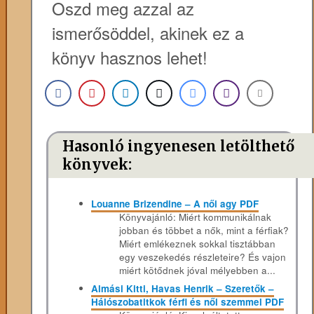
Oszd meg azzal az
ismerősöddel, akinek ez a
könyv hasznos lehet!
Hasonló ingyenesen letölthető
könyvek:
Louanne Brizendine – A női agy PDF
Könyvajánló: Miért kommunikálnak
jobban és többet a nők, mint a férfiak?
Miért emlékeznek sokkal tisztábban
egy veszekedés részleteire? És vajon
miért kötődnek jóval mélyebben a...
Almási Kitti, Havas Henrik – Szeretők –
Hálószobatitkok férfi és női szemmel PDF