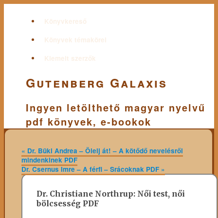
Könyvkereső
Könyvek témakörei
Kiemelt szerzők
Gutenberg Galaxis
Ingyen letölthető magyar nyelvű
pdf könyvek, e-bookok
«
Dr. Büki Andrea – Ölelj át! – A kötődő nevelésről
mindenkinek PDF
Dr. Csernus Imre – A férfi – Srácoknak PDF
»
Dr. Christiane Northrup: Női test, női
bölcsesség PDF