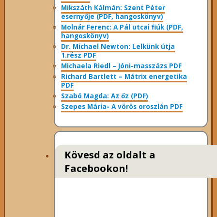
Mikszáth Kálmán: Szent Péter
esernyője (PDF, hangoskönyv)
Molnár Ferenc: A Pál utcai fiúk (PDF,
hangoskönyv)
Dr. Michael Newton: Lelkünk útja
1.rész PDF
Michaela Riedl – Jóni-masszázs PDF
Richard Bartlett – Mátrix energetika
PDF
Szabó Magda: Az őz (PDF)
Szepes Mária- A vörös oroszlán PDF
Kövesd az oldalt a
Facebookon!