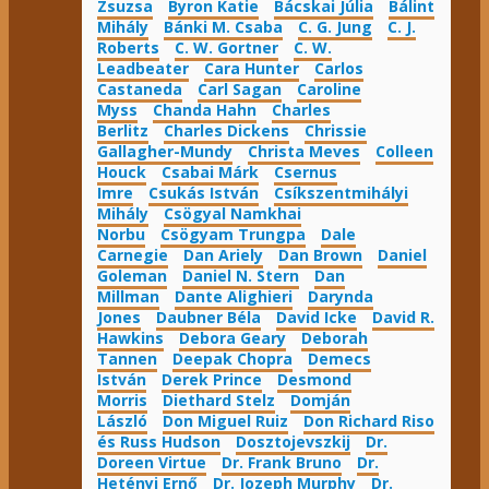
Zsuzsa
Byron Katie
Bácskai Júlia
Bálint
Mihály
Bánki M. Csaba
C. G. Jung
C. J.
Roberts
C. W. Gortner
C. W.
Leadbeater
Cara Hunter
Carlos
Castaneda
Carl Sagan
Caroline
Myss
Chanda Hahn
Charles
Berlitz
Charles Dickens
Chrissie
Gallagher-Mundy
Christa Meves
Colleen
Houck
Csabai Márk
Csernus
Imre
Csukás István
Csíkszentmihályi
Mihály
Csögyal Namkhai
Norbu
Csögyam Trungpa
Dale
Carnegie
Dan Ariely
Dan Brown
Daniel
Goleman
Daniel N. Stern
Dan
Millman
Dante Alighieri
Darynda
Jones
Daubner Béla
David Icke
David R.
Hawkins
Debora Geary
Deborah
Tannen
Deepak Chopra
Demecs
István
Derek Prince
Desmond
Morris
Diethard Stelz
Domján
László
Don Miguel Ruiz
Don Richard Riso
és Russ Hudson
Dosztojevszkij
Dr.
Doreen Virtue
Dr. Frank Bruno
Dr.
Hetényi Ernő
Dr. Jozeph Murphy
Dr.