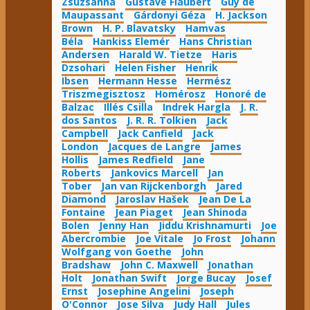
Zsuzsanna
Gustave Flaubert
Guy de
Maupassant
Gárdonyi Géza
H. Jackson
Brown
H. P. Blavatsky
Hamvas
Béla
Hankiss Elemér
Hans Christian
Andersen
Harald W. Tietze
Haris
Dzsohari
Helen Fisher
Henrik
Ibsen
Hermann Hesse
Hermész
Triszmegisztosz
Homérosz
Honoré de
Balzac
Illés Csilla
Indrek Hargla
J. R.
dos Santos
J. R. R. Tolkien
Jack
Campbell
Jack Canfield
Jack
London
Jacques de Langre
James
Hollis
James Redfield
Jane
Roberts
Jankovics Marcell
Jan
Tober
Jan van Rijckenborgh
Jared
Diamond
Jaroslav Hašek
Jean De La
Fontaine
Jean Piaget
Jean Shinoda
Bolen
Jenny Han
Jiddu Krishnamurti
Joe
Abercrombie
Joe Vitale
Jo Frost
Johann
Wolfgang von Goethe
John
Bradshaw
John C. Maxwell
Jonathan
Holt
Jonathan Swift
Jorge Bucay
Josef
Ernst
Josephine Angelini
Joseph
O'Connor
Jose Silva
Judy Hall
Jules