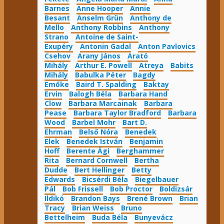
Barnes
Anne Hooper
Annie
Besant
Anselm Grün
Anthony de
Mello
Anthony Robbins
Anthony
Strano
Antoine de Saint-
Exupéry
Antonin Gadal
Anton Pavlovics
Csehov
Arany János
Arató
Mihály
Arthur E. Powell
Atreya
Babits
Mihály
Babulka Péter
Bagdy
Emőke
Baird T. Spalding
Baktay
Ervin
Balogh Béla
Barbara Hand
Clow
Barbara Marcainak
Barbara
Pease
Barbara Taylor Bradford
Barbara
Wood
Barbel Mohr
Bart D.
Ehrman
Belső Nóra
Benedek
Elek
Benedek István
Benjamin
Hoff
Berente Ági
Berghammer
Rita
Bernard Cornwell
Bertha
Dudde
Bert Hellinger
Betty
Edwards
Bicsérdi Béla
Biegelbauer
Pál
Bob Frissell
Bob Proctor
Boldizsár
Ildikó
Brandon Bays
Brené Brown
Brian
Tracy
Brian Weiss
Bruno
Bettelheim
Buda Béla
Bunyevácz