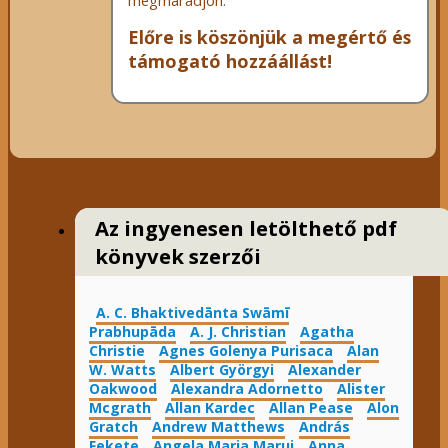
megmaradjon.
Előre is köszönjük a megértő és
támogató hozzáállást!
Az ingyenesen letölthető pdf
könyvek szerzői
A. C. Bhaktivedānta Swāmī
Prabhupāda
A. J. Christian
Agatha
Christie
Agnes Golenya Purisaca
Alan
W. Watts
Albert Györgyi
Alexander
Oakwood
Alexandra Adornetto
Alister
Mcgrath
Allan Kardec
Allan Pease
Alon
Gratch
Andrew Matthews
András
Fekete
Angela Maria Marui
Anna