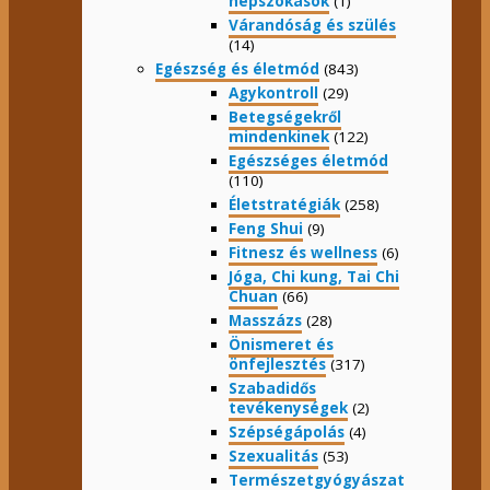
népszokások
(1)
Várandóság és szülés
(14)
Egészség és életmód
(843)
Agykontroll
(29)
Betegségekről
mindenkinek
(122)
Egészséges életmód
(110)
Életstratégiák
(258)
Feng Shui
(9)
Fitnesz és wellness
(6)
Jóga, Chi kung, Tai Chi
Chuan
(66)
Masszázs
(28)
Önismeret és
önfejlesztés
(317)
Szabadidős
tevékenységek
(2)
Szépségápolás
(4)
Szexualitás
(53)
Természetgyógyászat