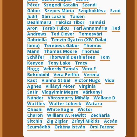
Péter
Szegedi Katalin
Szendi
Gábor
Szepes Mária
Szophoklész
Szoó
Judit
Sári László
Taisen
Deshimaru
Takács Tibor
Tamási
Áron
Tarab Tulku
Tari Annamária
Ted
Andrews
Ted Clever
Temesvári
Gabriella
Tenzin Gyatco (XIV. Dalai
láma)
Terebess Gábor
Thomas
Mann
Thomas Moore
Thomas
Schäfer
Thorwald Dethlefsen
Tom
Kenyon
Tony Lake
Tracy
Hogg
Vekerdy Tamás
Vera F.
Birkenbihl
Vera Peiffer
Verena
Kast
Vianna Stibal
Victor Hugo
Vida
Ágnes
Villányi Péter
Virginia
Satir
Vlagyimir Megre
Várkonyi
Nándor
Vörösmarty Mihály
Wallace D.
Wattles
Walter Lübeck
Wataru
Ohashi
White Eagle
Wictor
Charon
William W. Hewitt
Zecharia
Sitchin
Zig Ziglar
Zrínyi Miklós
Ácsán
Szumédhó
Örkény István
Örsi Ferenc