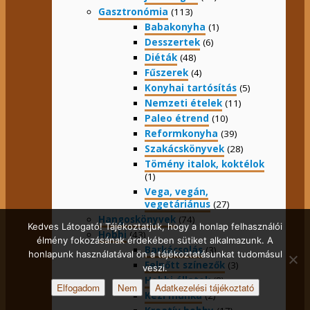
Gasztronómia
(113)
Babakonyha
(1)
Desszertek
(6)
Diéták
(48)
Fűszerek
(4)
Konyhai tartósítás
(5)
Nemzeti ételek
(11)
Paleo étrend
(10)
Reformkonyha
(39)
Szakácskönyvek
(28)
Tömény italok, koktélok
(1)
Vega, vegán,
vegetáriánus
(27)
Hangoskönyvek
(74)
Kedves Látogató! Tájékoztatjuk, hogy a honlap felhasználói
Hobbi
(43)
élmény fokozásának érdekében sütiket alkalmazunk. A
Barkácsolás
(3)
honlapunk használatával ön a tájékoztatásunkat tudomásul
Felnőtt színezők
(3)
veszi.
Hobbi állatok
(8)
Elfogadom
Nem
Adatkezelési tájékoztató
Kézi munka
(2)