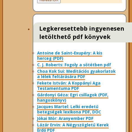
Legkeresettebb ingyenesen
letölthető pdf könyvek
Antoine de Saint-Exupéry: A kis
herceg (PDF)
C. J. Roberts: Fogoly a sötétben pdf
Choa Kok Sui: Meditációs gyakorlatok
a lélek feltárására PDF
Fekete István: A Koppányi Aga
Testamentuma PDF
Gárdonyi Géza: Egri csillagok (PDF,
hangoskönyv)
Jacques Martel: Lelki eredetű
betegségek lexikona PDF, DOC
Jókai Mór: Aranyember PDF
Lázár Ervin: A Négyszögletű Kerek
Erdő PDF