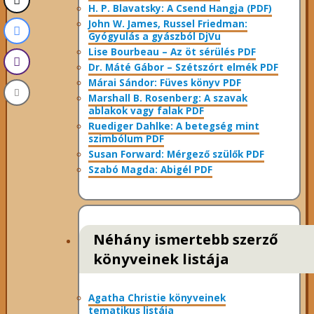
H. P. Blavatsky: A Csend Hangja (PDF)
John W. James, Russel Friedman:
Gyógyulás a gyászból DjVu
Lise Bourbeau – Az öt sérülés PDF
Dr. Máté Gábor – Szétszórt elmék PDF
Márai Sándor: Füves könyv PDF
Marshall B. Rosenberg: A szavak
ablakok vagy falak PDF
Ruediger Dahlke: A betegség mint
szimbólum PDF
Susan Forward: Mérgező szülők PDF
Szabó Magda: Abigél PDF
Néhány ismertebb szerző
könyveinek listája
Agatha Christie könyveinek
tematikus listája