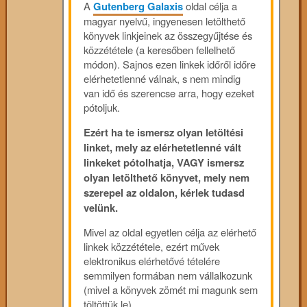
A
Gutenberg Galaxis
oldal célja a
magyar nyelvű, ingyenesen letölthető
könyvek linkjeinek az összegyűjtése és
közzététele (a keresőben fellelhető
módon). Sajnos ezen linkek időről időre
elérhetetlenné válnak, s nem mindig
van idő és szerencse arra, hogy ezeket
pótoljuk.
Ezért ha te ismersz olyan letöltési
linket, mely az elérhetetlenné vált
linkeket pótolhatja, VAGY ismersz
olyan letölthető könyvet, mely nem
szerepel az oldalon, kérlek tudasd
velünk.
Mivel az oldal egyetlen célja az elérhető
linkek közzététele, ezért művek
elektronikus elérhetővé tételére
semmilyen formában nem vállalkozunk
(mivel a könyvek zömét mi magunk sem
töltöttük le).