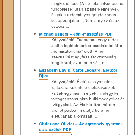
megközelítése (A nő felemelkedése és
tündöklése) után az isten-élmények
állnak a tudományos gondolkodás
középponjában. „Nem a nyelv és az
eszköz,...
Michaela Riedl – Jóni-masszázs PDF
Könyvajánló: Tudatosan vagy tudat
alatt a legtöbb ember csodálattal áll a
„nő misztériuma” előtt. A női
szexualitást egyfajta titokzatosság
lengi körül, ez a fantáziák, a...
Elizabeth Davis, Carol Leonard: Életkör
Djvu
Könyvajánló: Életünk folyamatos
változás. Különféle életszakaszok
váltják egymást, melyek mindegyike
tartogat számunkra hullámhegyeket és
-völgyeket. Az Életkör tizenhárom
archetípusban mutatja be a nő
életútjának állomásait,...
Christiane Olivier – Az agresszív gyermek
és a szülők PDF