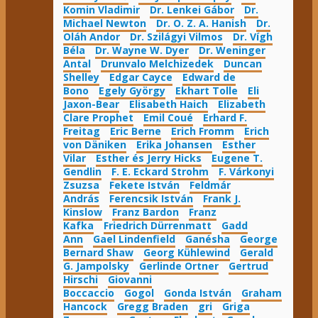
Komin Vladimir
Dr. Lenkei Gábor
Dr.
Michael Newton
Dr. O. Z. A. Hanish
Dr.
Oláh Andor
Dr. Szilágyi Vilmos
Dr. Vígh
Béla
Dr. Wayne W. Dyer
Dr. Weninger
Antal
Drunvalo Melchizedek
Duncan
Shelley
Edgar Cayce
Edward de
Bono
Egely György
Ekhart Tolle
Eli
Jaxon-Bear
Elisabeth Haich
Elizabeth
Clare Prophet
Emil Coué
Erhard F.
Freitag
Eric Berne
Erich Fromm
Erich
von Däniken
Erika Johansen
Esther
Vilar
Esther és Jerry Hicks
Eugene T.
Gendlin
F. E. Eckard Strohm
F. Várkonyi
Zsuzsa
Fekete István
Feldmár
András
Ferencsik István
Frank J.
Kinslow
Franz Bardon
Franz
Kafka
Friedrich Dürrenmatt
Gadd
Ann
Gael Lindenfield
Ganésha
George
Bernard Shaw
Georg Kühlewind
Gerald
G. Jampolsky
Gerlinde Ortner
Gertrud
Hirschi
Giovanni
Boccaccio
Gogol
Gonda István
Graham
Hancock
Gregg Braden
gri
Griga