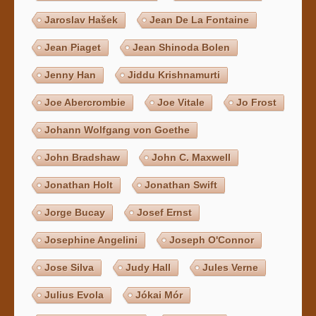
Jaroslav Hašek
Jean De La Fontaine
Jean Piaget
Jean Shinoda Bolen
Jenny Han
Jiddu Krishnamurti
Joe Abercrombie
Joe Vitale
Jo Frost
Johann Wolfgang von Goethe
John Bradshaw
John C. Maxwell
Jonathan Holt
Jonathan Swift
Jorge Bucay
Josef Ernst
Josephine Angelini
Joseph O'Connor
Jose Silva
Judy Hall
Jules Verne
Julius Evola
Jókai Mór