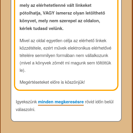
mely az elérhetetlenné vált linkeket
pótolhatja, VAGY ismersz olyan letölthető
könyvet, mely nem szerepel az oldalon,
kérlek tudasd velünk.
Mivel az oldal egyetlen célja az elérhető linkek
közzététele, ezért művek elektronikus elérhetővé
tételére semmilyen formában nem vállalkozunk
(mivel a könyvek zömét mi magunk sem töltöttük
le).
Megértéseteket előre is köszönjük!
Igyekszünk
minden megkeresésre
rövid időn belül
válaszolni.