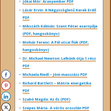
Jókai Mór: Aranyember PDF
Lázár Ervin: A Négyszögletű Kerek Erdő
PDF
Mikszáth Kálmán: Szent Péter esernyője
(PDF, hangoskönyv)
Molnár Ferenc: A Pál utcai fiúk (PDF,
hangoskönyv)
Dr. Michael Newton: Lelkünk útja 1.rész
PDF
Michaela Riedl – Jóni-masszázs PDF
Richard Bartlett – Mátrix energetika
PDF
Szabó Magda: Az őz (PDF)
Szepes Mária- A vörös oroszlán PDF