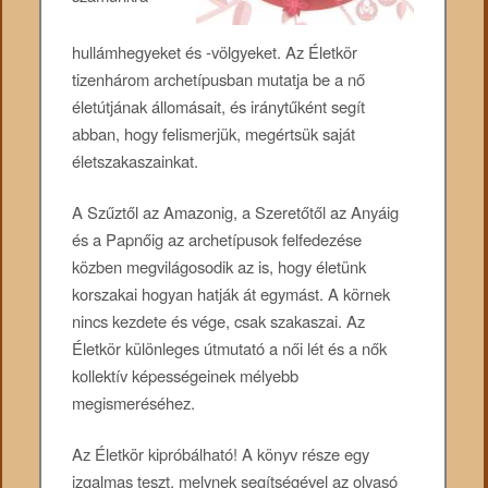
hullámhegyeket és -völgyeket. Az Életkör
tizenhárom archetípusban mutatja be a nő
életútjának állomásait, és iránytűként segít
abban, hogy felismerjük, megértsük saját
életszakaszainkat.
A Szűztől az Amazonig, a Szeretőtől az Anyáig
és a Papnőig az archetípusok felfedezése
közben megvilágosodik az is, hogy életünk
korszakai hogyan hatják át egymást. A körnek
nincs kezdete és vége, csak szakaszai. Az
Életkör különleges útmutató a női lét és a nők
kollektív képességeinek mélyebb
megismeréséhez.
Az Életkör kipróbálható! A könyv része egy
izgalmas teszt, melynek segítségével az olvasó