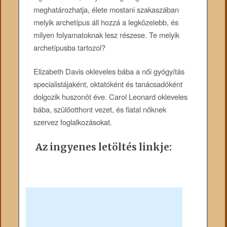
meghatározhatja, élete mostani szakaszában
melyik archetípus áll hozzá a legközelebb, és
milyen folyamatoknak lesz részese. Te melyik
archetípusba tartozol?
Elizabeth Davis okleveles bába a női gyógyítás
specialistájaként, oktatóként és tanácsadóként
dolgozik huszonöt éve. Carol Leonard okleveles
bába, szülőotthont vezet, és fiatal nőknek
szervez foglalkozásokat.
Az ingyenes letöltés linkje: