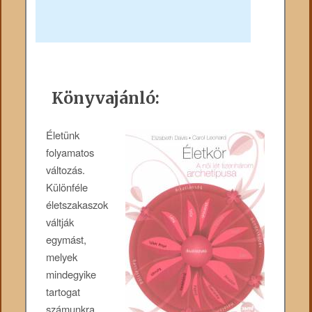
Könyvajánló:
Életünk
folyamatos
változás.
Különféle
életszakaszok
váltják
egymást,
melyek
mindegyike
tartogat
számunkra