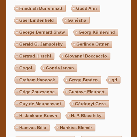
Friedrich Dürrenmatt
Gadd Ann
Gael Lindenfield
Ganésha
George Bernard Shaw
Georg Kühlewind
Gerald G. Jampolsky
Gerlinde Ortner
Gertrud Hirschi
Giovanni Boccaccio
Gogol
Gonda István
Graham Hancock
Gregg Braden
gri
Griga Zsuzsanna
Gustave Flaubert
Guy de Maupassant
Gárdonyi Géza
H. Jackson Brown
H. P. Blavatsky
Hamvas Béla
Hankiss Elemér