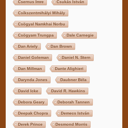
Csernus Imre
Csukás István
Csíkszentmihályi Mihály
Csögyal Namkhai Norbu
Csögyam Trungpa
Dale Carnegie
Dan Ariely
Dan Brown
Daniel Goleman
Daniel N. Stern
Dan Millman
Dante Alighieri
Darynda Jones
Daubner Béla
David Icke
David R. Hawkins
Debora Geary
Deborah Tannen
Deepak Chopra
Demecs István
Derek Prince
Desmond Morris