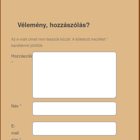
Vélemény, hozzászólás?
Az e-mail címet nem tesszük közzé.
A kötelező mezőket
*
karakterrel jelöltük
Hozzászólás
*
Név
*
E-
mail
cím
*