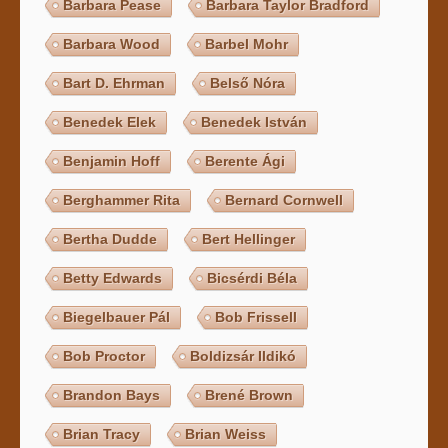
Barbara Pease
Barbara Taylor Bradford
Barbara Wood
Barbel Mohr
Bart D. Ehrman
Belső Nóra
Benedek Elek
Benedek István
Benjamin Hoff
Berente Ági
Berghammer Rita
Bernard Cornwell
Bertha Dudde
Bert Hellinger
Betty Edwards
Bicsérdi Béla
Biegelbauer Pál
Bob Frissell
Bob Proctor
Boldizsár Ildikó
Brandon Bays
Brené Brown
Brian Tracy
Brian Weiss