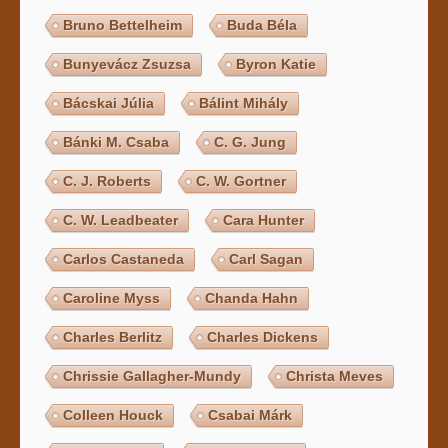
Bruno Bettelheim
Buda Béla
Bunyevácz Zsuzsa
Byron Katie
Bácskai Júlia
Bálint Mihály
Bánki M. Csaba
C. G. Jung
C. J. Roberts
C. W. Gortner
C. W. Leadbeater
Cara Hunter
Carlos Castaneda
Carl Sagan
Caroline Myss
Chanda Hahn
Charles Berlitz
Charles Dickens
Chrissie Gallagher-Mundy
Christa Meves
Colleen Houck
Csabai Márk