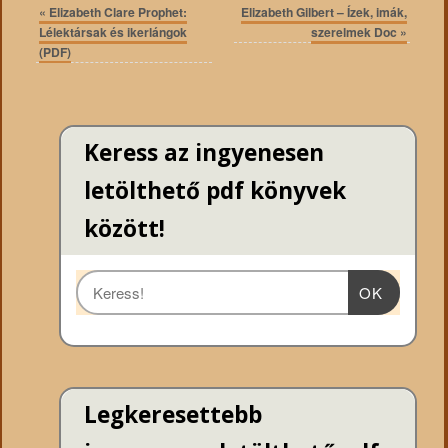
«
Elizabeth Clare Prophet:
Elizabeth Gilbert – Ízek, imák,
Lélektársak és ikerlángok
szerelmek Doc
»
(PDF)
Keress az ingyenesen
letölthető pdf könyvek
között!
OK
Legkeresettebb