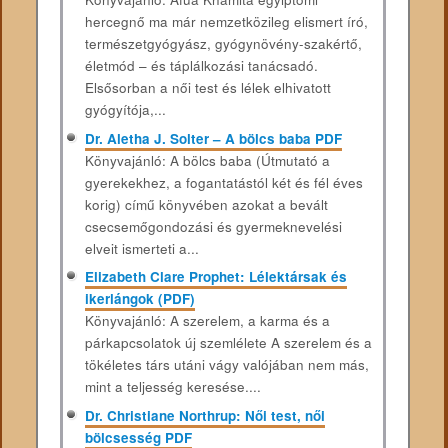
hercegnő ma már nemzetkö­zileg elismert író,
természetgyógyász, gyógynövény-sza­kértő,
életmód – és táplálkozási tanácsadó.
Elsősorban a női test és lélek elhivatott
gyógyítója,...
Dr. Aletha J. Solter – A bölcs baba PDF
Könyvajánló: A bölcs baba (Útmutató a
gyerekekhez, a fogantatástól két és fél éves
korig) című könyvében azokat a bevált
csecsemőgondozási és gyermeknevelési
elveit ismerteti a...
Elizabeth Clare Prophet: Lélektársak és
ikerlángok (PDF)
Könyvajánló: A szerelem, a karma és a
párkapcsolatok új szemlélete A szerelem és a
tökéletes társ utáni vágy valójában nem más,
mint a teljesség keresése....
Dr. Christiane Northrup: Női test, női
bölcsesség PDF