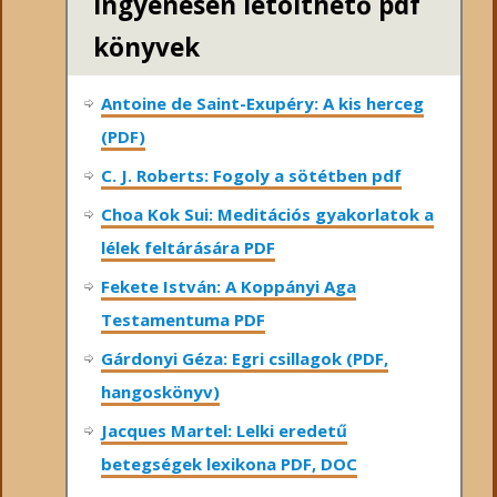
ingyenesen letölthető pdf
könyvek
Antoine de Saint-Exupéry: A kis herceg
(PDF)
C. J. Roberts: Fogoly a sötétben pdf
Choa Kok Sui: Meditációs gyakorlatok a
lélek feltárására PDF
Fekete István: A Koppányi Aga
Testamentuma PDF
Gárdonyi Géza: Egri csillagok (PDF,
hangoskönyv)
Jacques Martel: Lelki eredetű
betegségek lexikona PDF, DOC