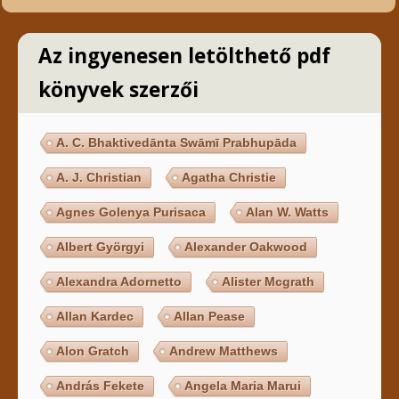
Az ingyenesen letölthető pdf
könyvek szerzői
A. C. Bhaktivedānta Swāmī Prabhupāda
A. J. Christian
Agatha Christie
Agnes Golenya Purisaca
Alan W. Watts
Albert Györgyi
Alexander Oakwood
Alexandra Adornetto
Alister Mcgrath
Allan Kardec
Allan Pease
Alon Gratch
Andrew Matthews
András Fekete
Angela Maria Marui