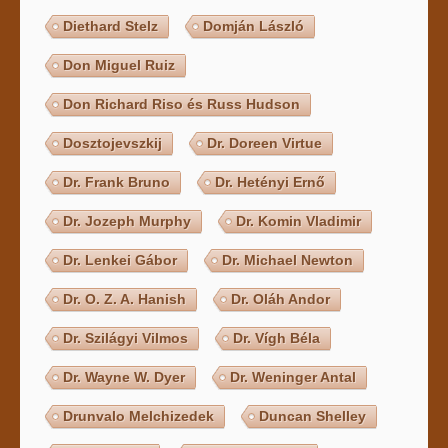
Diethard Stelz
Domján László
Don Miguel Ruiz
Don Richard Riso és Russ Hudson
Dosztojevszkij
Dr. Doreen Virtue
Dr. Frank Bruno
Dr. Hetényi Ernő
Dr. Jozeph Murphy
Dr. Komin Vladimir
Dr. Lenkei Gábor
Dr. Michael Newton
Dr. O. Z. A. Hanish
Dr. Oláh Andor
Dr. Szilágyi Vilmos
Dr. Vígh Béla
Dr. Wayne W. Dyer
Dr. Weninger Antal
Drunvalo Melchizedek
Duncan Shelley