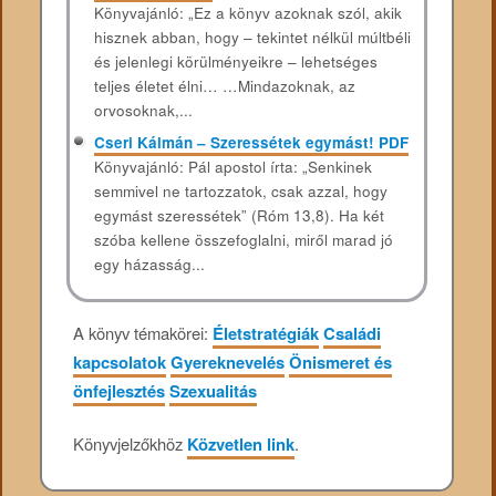
Könyvajánló: „Ez a könyv azoknak szól, akik
hisznek abban, hogy – tekintet nélkül múltbéli
és jelenlegi körülményeikre – lehetséges
teljes életet élni… …Mindazoknak, az
orvosoknak,...
Cseri Kálmán – Szeressétek egymást! PDF
Könyvajánló: Pál apostol írta: „Senkinek
semmivel ne tartozzatok, csak azzal, hogy
egymást szeressétek” (Róm 13,8). Ha két
szóba kellene összefoglalni, miről marad jó
egy házasság...
A könyv témakörei:
Életstratégiák
Családi
kapcsolatok
Gyereknevelés
Önismeret és
önfejlesztés
Szexualitás
Könyvjelzőkhöz
Közvetlen link
.