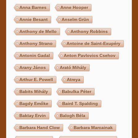
Anna Barnes
Anne Hooper
Annie Besant
Anselm Grün
Anthony de Mello
Anthony Robbins
Anthony Strano
Antoine de Saint-Exupéry
Antonin Gadal
Anton Pavlovics Csehov
Arany János
Arató Mihály
Arthur E. Powell
Atreya
Babits Mihály
Babulka Péter
Bagdy Emőke
Baird T. Spalding
Baktay Ervin
Balogh Béla
Barbara Hand Clow
Barbara Marcainak