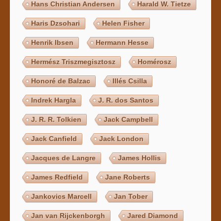
Hans Christian Andersen
Harald W. Tietze
Haris Dzsohari
Helen Fisher
Henrik Ibsen
Hermann Hesse
Hermész Triszmegisztosz
Homérosz
Honoré de Balzac
Illés Csilla
Indrek Hargla
J. R. dos Santos
J. R. R. Tolkien
Jack Campbell
Jack Canfield
Jack London
Jacques de Langre
James Hollis
James Redfield
Jane Roberts
Jankovics Marcell
Jan Tober
Jan van Rijckenborgh
Jared Diamond