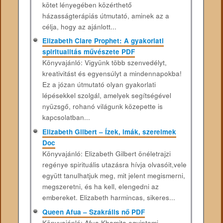
kötet lényegében közérthető
házasságterápiás útmutató, aminek az a
célja, hogy az ajánlott...
Elizabeth Clare Prophet: A gyakorlati
spiritualitás művészete PDF
Könyvajánló: Vigyünk több szenvedélyt,
kreativitást és egyensúlyt a mindennapokba!
Ez a józan útmutató olyan gyakorlati
lépésekkel szolgál, amelyek segítségével
nyüzsgő, rohanó világunk közepette is
kapcsolatban...
Elizabeth Gilbert – Ízek, imák, szerelmek
Doc
Könyvajánló: Elizabeth Gilbert önéletrajzi
regénye spirituális utazásra hívja olvasóit,vele
együtt tanulhatjuk meg, mit jelent megismerni,
megszeretni, és ha kell, elengedni az
embereket. Elizabeth harmincas, sikeres...
Queen Afua – Szakrális ​nő PDF
Könyvajánló: Afua ​Khamita egyiptomi