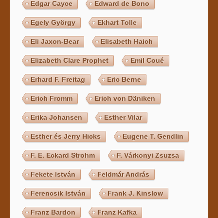
Edgar Cayce
Edward de Bono
Egely György
Ekhart Tolle
Eli Jaxon-Bear
Elisabeth Haich
Elizabeth Clare Prophet
Emil Coué
Erhard F. Freitag
Eric Berne
Erich Fromm
Erich von Däniken
Erika Johansen
Esther Vilar
Esther és Jerry Hicks
Eugene T. Gendlin
F. E. Eckard Strohm
F. Várkonyi Zsuzsa
Fekete István
Feldmár András
Ferencsik István
Frank J. Kinslow
Franz Bardon
Franz Kafka