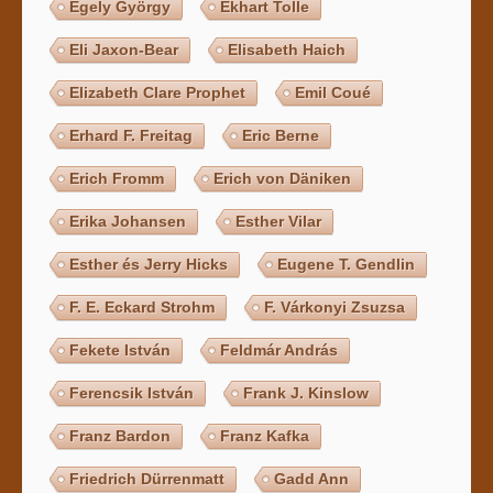
Egely György
Ekhart Tolle
Eli Jaxon-Bear
Elisabeth Haich
Elizabeth Clare Prophet
Emil Coué
Erhard F. Freitag
Eric Berne
Erich Fromm
Erich von Däniken
Erika Johansen
Esther Vilar
Esther és Jerry Hicks
Eugene T. Gendlin
F. E. Eckard Strohm
F. Várkonyi Zsuzsa
Fekete István
Feldmár András
Ferencsik István
Frank J. Kinslow
Franz Bardon
Franz Kafka
Friedrich Dürrenmatt
Gadd Ann