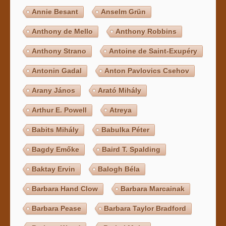
Annie Besant
Anselm Grün
Anthony de Mello
Anthony Robbins
Anthony Strano
Antoine de Saint-Exupéry
Antonin Gadal
Anton Pavlovics Csehov
Arany János
Arató Mihály
Arthur E. Powell
Atreya
Babits Mihály
Babulka Péter
Bagdy Emőke
Baird T. Spalding
Baktay Ervin
Balogh Béla
Barbara Hand Clow
Barbara Marcainak
Barbara Pease
Barbara Taylor Bradford