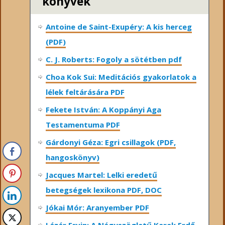
könyvek
Antoine de Saint-Exupéry: A kis herceg
(PDF)
C. J. Roberts: Fogoly a sötétben pdf
Choa Kok Sui: Meditációs gyakorlatok a
lélek feltárására PDF
Fekete István: A Koppányi Aga
Testamentuma PDF
Gárdonyi Géza: Egri csillagok (PDF,
hangoskönyv)
Jacques Martel: Lelki eredetű
betegségek lexikona PDF, DOC
Jókai Mór: Aranyember PDF