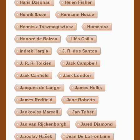
Haris Dzsohari
Helen Fisher
Henrik Ibsen
Hermann Hesse
Hermész Triszmegisztosz
Homérosz
Honoré de Balzac
Illés Csilla
Indrek Hargla
J. R. dos Santos
J. R. R. Tolkien
Jack Campbell
Jack Canfield
Jack London
Jacques de Langre
James Hollis
James Redfield
Jane Roberts
Jankovics Marcell
Jan Tober
Jan van Rijckenborgh
Jared Diamond
Jaroslav Hašek
Jean De La Fontaine