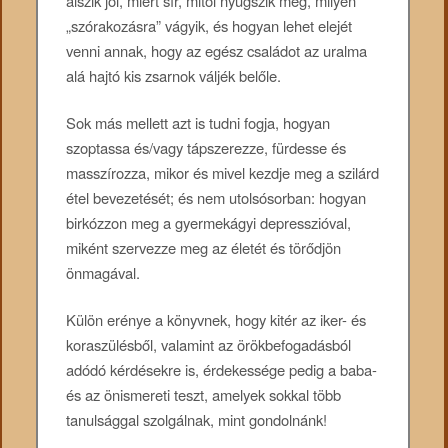
alszik jól, miért sír, mitől nyugszik meg, milyen
„szórakozásra” vágyik, és hogyan lehet elejét
venni annak, hogy az egész családot az uralma
alá hajtó kis zsarnok váljék belőle.
Sok más mellett azt is tudni fogja, hogyan
szoptassa és/vagy tápszerezze, fürdesse és
masszírozza, mikor és mivel kezdje meg a szilárd
étel bevezetését; és nem utolsósorban: hogyan
birkózzon meg a gyermekágyi depresszióval,
miként szervezze meg az életét és törődjön
önmagával.
Külön erénye a könyvnek, hogy kitér az iker- és
koraszülésből, valamint az örökbefogadásból
adódó kérdésekre is, érdekessége pedig a baba-
és az önismereti teszt, amelyek sokkal több
tanulsággal szolgálnak, mint gondolnánk!