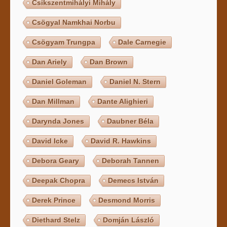
Csíkszentmihályi Mihály
Csögyal Namkhai Norbu
Csögyam Trungpa
Dale Carnegie
Dan Ariely
Dan Brown
Daniel Goleman
Daniel N. Stern
Dan Millman
Dante Alighieri
Darynda Jones
Daubner Béla
David Icke
David R. Hawkins
Debora Geary
Deborah Tannen
Deepak Chopra
Demecs István
Derek Prince
Desmond Morris
Diethard Stelz
Domján László