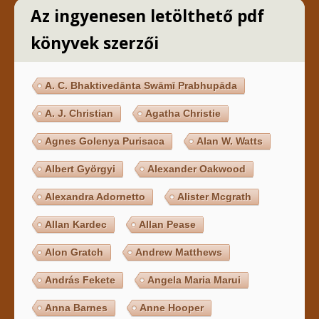
Az ingyenesen letölthető pdf
könyvek szerzői
A. C. Bhaktivedānta Swāmī Prabhupāda
A. J. Christian
Agatha Christie
Agnes Golenya Purisaca
Alan W. Watts
Albert Györgyi
Alexander Oakwood
Alexandra Adornetto
Alister Mcgrath
Allan Kardec
Allan Pease
Alon Gratch
Andrew Matthews
András Fekete
Angela Maria Marui
Anna Barnes
Anne Hooper