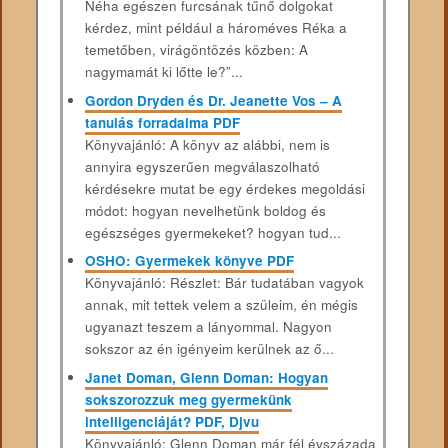
Néha egészen furcsának tűnő dolgokat
kérdez, mint például a hároméves Réka a
temetőben, virágöntözés közben: A
nagymamát ki lőtte le?”...
Gordon Dryden és Dr. Jeanette Vos – A
tanulás forradalma PDF
Könyvajánló: A könyv az alábbi, nem is
annyira egyszerűen megválaszolható
kérdésekre mutat be egy érdekes megoldási
módot: hogyan nevelhetünk boldog és
egészséges gyermekeket? hogyan tud...
OSHO: Gyermekek könyve PDF
Könyvajánló: Részlet: Bár tudatában vagyok
annak, mit tettek velem a szüleim, én mégis
ugyanazt teszem a lányommal. Nagyon
sokszor az én igényeim kerülnek az ő...
Janet Doman, Glenn Doman: Hogyan
sokszorozzuk meg gyermekünk
intelligenciáját? PDF, Djvu
Könyvajánló: Glenn Doman már fél évszázada