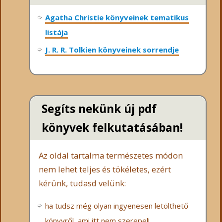
Agatha Christie könyveinek tematikus
listája
J. R. R. Tolkien könyveinek sorrendje
Segíts nekünk új pdf
könyvek felkutatásában!
Az oldal tartalma természetes módon
nem lehet teljes és tökéletes, ezért
kérünk, tudasd velünk:
ha tudsz még olyan ingyenesen letölthető
könyvről, ami itt nem szerepel!