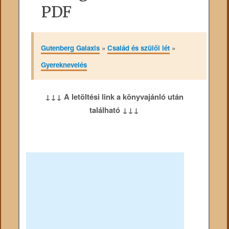
PDF
Gutenberg Galaxis
»
Család és szülői lét
»
Gyereknevelés
↓↓↓ A letöltési link a könyvajánló után
található ↓↓↓