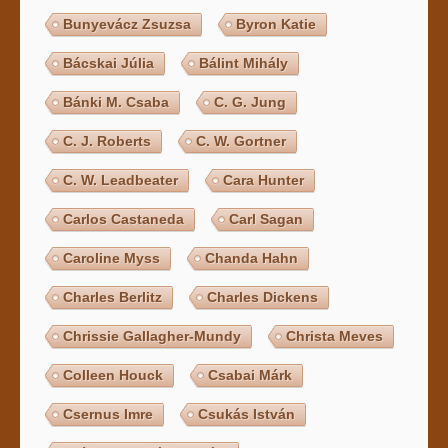
Bunyevácz Zsuzsa
Byron Katie
Bácskai Júlia
Bálint Mihály
Bánki M. Csaba
C. G. Jung
C. J. Roberts
C. W. Gortner
C. W. Leadbeater
Cara Hunter
Carlos Castaneda
Carl Sagan
Caroline Myss
Chanda Hahn
Charles Berlitz
Charles Dickens
Chrissie Gallagher-Mundy
Christa Meves
Colleen Houck
Csabai Márk
Csernus Imre
Csukás István