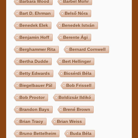
Barbara Wood
Barbel Mohr
Bart D. Ehrman
Belső Nóra
Benedek Elek
Benedek István
Benjamin Hoff
Berente Ági
Berghammer Rita
Bernard Cornwell
Bertha Dudde
Bert Hellinger
Betty Edwards
Bicsérdi Béla
Biegelbauer Pál
Bob Frissell
Bob Proctor
Boldizsár Ildikó
Brandon Bays
Brené Brown
Brian Tracy
Brian Weiss
Bruno Bettelheim
Buda Béla