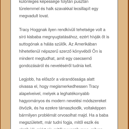
különleges képessége folytán pusztán
türelemmel és halk szavakkal lecsillapít egy
megvadult lovat.
Tracy Hoggnak ilyen rendkívüli tehetsége volt a
síró kisbaba megnyugtatásához, ezért hívják őt is
suttogónak a hálás szülők. Az Amerikában
hihetetlenül népszerű szerző könyvéből Ön is
mindent megtudhat, amit egy csecsemő
gondozásáról és neveléséről tudnia kell.
Legjobb, ha először a várandóssága alatt
olvassa el, hogy megismerkedhessen Tracy
alapelveivel, melyek a leghatékonyabb
hagyományos és modern nevelési módszereket
ötvözik, és ha ezekre támaszkodik, voltaképpen
bármilyen problémát orvosolhat majd. Ha a baba
megszületett, már tudni fogja, mitől eszik és