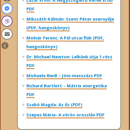
Lázár Ervin: A Négyszögletű Kerek Erdő
PDF
Mikszáth Kálmán: Szent Péter esernyője
(PDF, hangoskönyv)
Molnár Ferenc: A Pál utcai fiúk (PDF,
hangoskönyv)
Dr. Michael Newton: Lelkünk útja 1.rész
PDF
Michaela Riedl – Jóni-masszázs PDF
Richard Bartlett – Mátrix energetika
PDF
Szabó Magda: Az őz (PDF)
Szepes Mária- A vörös oroszlán PDF