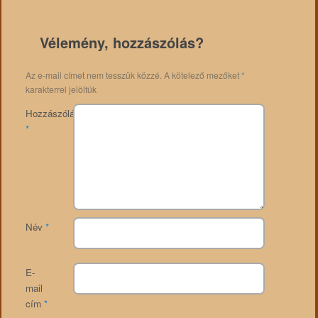
Vélemény, hozzászólás?
Az e-mail címet nem tesszük közzé.
A kötelező mezőket
*
karakterrel jelöltük
Hozzászólás
*
Név
*
E-
mail
cím
*