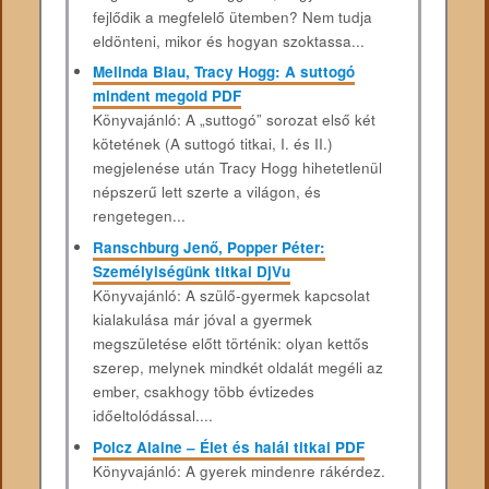
fejlődik a megfelelő ütemben? Nem tudja
eldönteni, mikor és hogyan szoktassa...
Melinda Blau, Tracy Hogg: A suttogó
mindent megold PDF
Könyvajánló: A „suttogó” sorozat első két
kötetének (A suttogó titkai, I. és II.)
megjelenése után Tracy Hogg hihetetlenül
népszerű lett szerte a világon, és
rengetegen...
Ranschburg Jenő, Popper Péter:
Személyiségünk titkai DjVu
Könyvajánló: A szülő-gyermek kapcsolat
kialakulása már jóval a gyermek
megszületése előtt történik: olyan kettős
szerep, melynek mindkét oldalát megéli az
ember, csakhogy több évtizedes
időeltolódással....
Polcz Alaine – Élet és halál titkai PDF
Könyvajánló: A gyerek mindenre rákérdez.