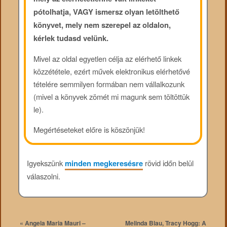
pótolhatja, VAGY ismersz olyan letölthető
könyvet, mely nem szerepel az oldalon,
kérlek tudasd velünk.
Mivel az oldal egyetlen célja az elérhető linkek
közzététele, ezért művek elektronikus elérhetővé
tételére semmilyen formában nem vállalkozunk
(mivel a könyvek zömét mi magunk sem töltöttük
le).
Megértéseteket előre is köszönjük!
Igyekszünk
minden megkeresésre
rövid időn belül
válaszolni.
«
Angela Maria Mauri –
Melinda Blau, Tracy Hogg: A