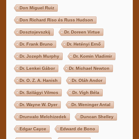
Don Miguel Ruiz
Don Richard Riso és Russ Hudson
Dosztojevszkij
Dr. Doreen Virtue
Dr. Frank Bruno
Dr. Hetényi Ernő
Dr. Jozeph Murphy
Dr. Komin Vladimir
Dr. Lenkei Gábor
Dr. Michael Newton
Dr. O. Z. A. Hanish
Dr. Oláh Andor
Dr. Szilágyi Vilmos
Dr. Vígh Béla
Dr. Wayne W. Dyer
Dr. Weninger Antal
Drunvalo Melchizedek
Duncan Shelley
Edgar Cayce
Edward de Bono