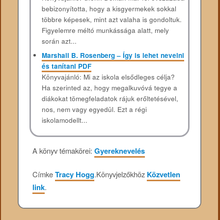
bebizonyította, hogy a kisgyermekek sokkal
többre képesek, mint azt valaha is gondoltuk.
Figyelemre méltó munkássága alatt, mely
során azt...
Marshall B. Rosenberg – Így is lehet nevelni
és tanítani PDF
Könyvajánló: Mi az iskola elsődleges célja?
Ha szerinted az, hogy megalkuvóvá tegye a
diákokat tömegfeladatok rájuk erőltetésével,
nos, nem vagy egyedül. Ezt a régi
iskolamodellt...
A könyv témakörei:
Gyereknevelés
Címke
Tracy Hogg
.
Könyvjelzőkhöz
Közvetlen
link
.