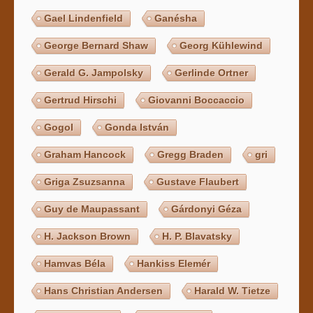
Gael Lindenfield
Ganésha
George Bernard Shaw
Georg Kühlewind
Gerald G. Jampolsky
Gerlinde Ortner
Gertrud Hirschi
Giovanni Boccaccio
Gogol
Gonda István
Graham Hancock
Gregg Braden
gri
Griga Zsuzsanna
Gustave Flaubert
Guy de Maupassant
Gárdonyi Géza
H. Jackson Brown
H. P. Blavatsky
Hamvas Béla
Hankiss Elemér
Hans Christian Andersen
Harald W. Tietze