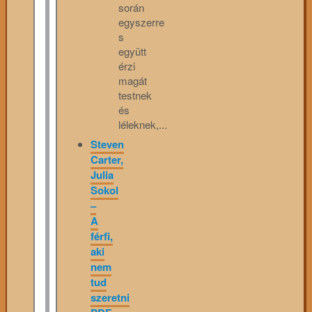
során
egyszerre
s
együtt
érzi
magát
testnek
és
léleknek,...
Steven
Carter,
Julia
Sokol
–
A
férfi,
aki
nem
tud
szeretni