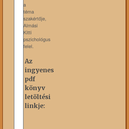
a
téma
szakértője,
Almási
Kitti
pszichológus
felel.
Az
ingyenes
pdf
könyv
letöltési
linkje: