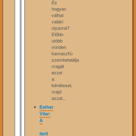
És
hogyan
válhat
valaki
olyanná?
Előbb-
utóbb
minden
kamaszfiú
szembetalálja
magát
ezzel
a
kérdéssel,
majd
azzal...
Esther
Vilar:
A
férfi