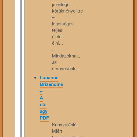
jelenlegi
körülményeikre
–
lehetséges
teljes
életet
élni…
…
Mindazoknak,
az
orvosoknak,...
Louanne
Brizendine
–
A
női
agy
PDF
Könyvajánló:
Miért