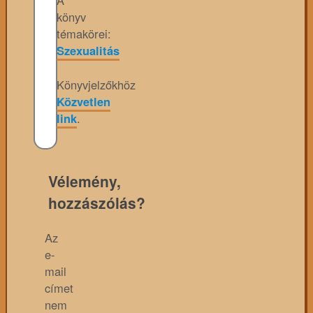
könyv
témakörei:
Szexualitás
Könyvjelzőkhöz
Közvetlen
link
.
Vélemény,
hozzászólás?
Az
e-
mail
címet
nem