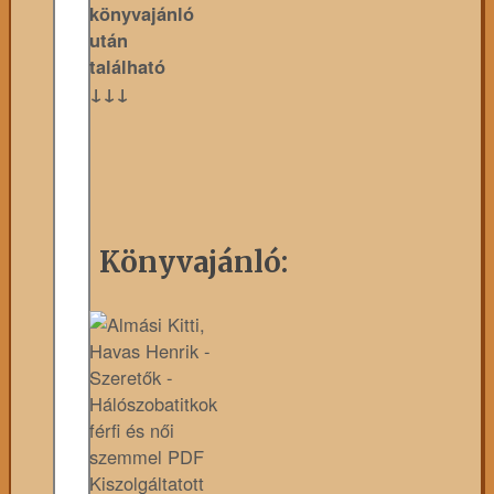
könyvajánló
után
található
↓↓↓
Könyvajánló:
Kiszolgáltatott