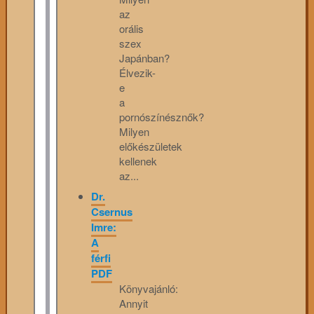
az
orális
szex
Japánban?
Élvezik-
e
a
pornószínésznők?
Milyen
előkészületek
kellenek
az...
Dr.
Csernus
Imre:
A
férfi
PDF
Könyvajánló:
Annyit