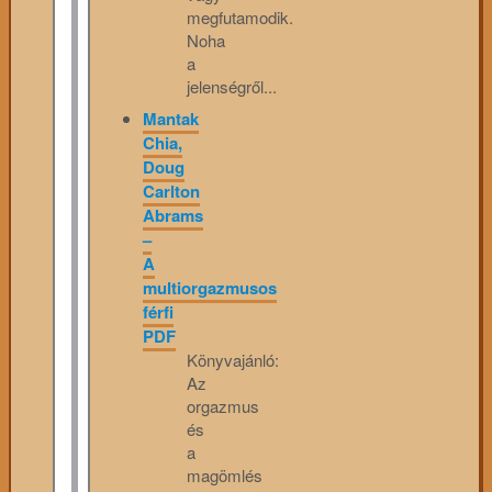
megfutamodik.
Noha
a
jelenségről...
Mantak
Chia,
Doug
Carlton
Abrams
–
A
multiorgazmusos
férfi
PDF
Könyvajánló:
Az
orgazmus
és
a
magömlés