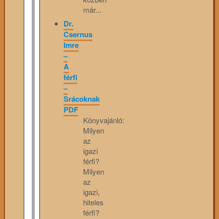
már...
Dr.
Csernus
Imre
–
A
férfi
–
Srácoknak
PDF
Könyvajánló:
Milyen
az
igazi
férfi?
Milyen
az
igazi,
hiteles
férfi?