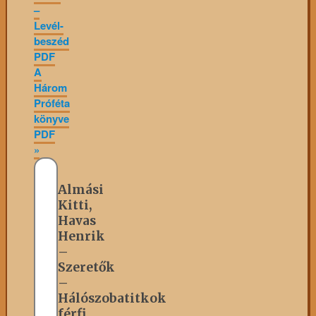
–
Levél-
beszéd
PDF
A
Három
Próféta
könyve
PDF
»
Almási
Kitti,
Havas
Henrik
–
Szeretők
–
Hálószobatitkok
férfi