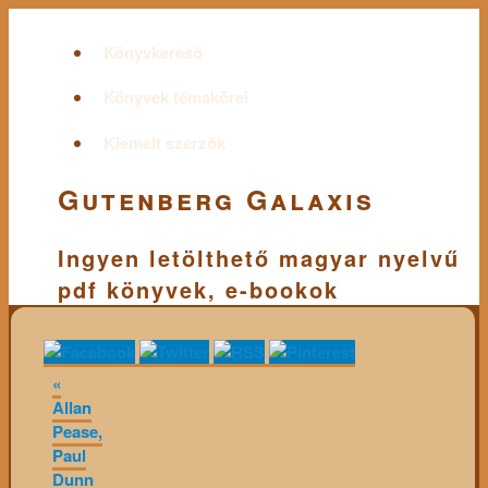
Könyvkereső
Könyvek témakörei
Kiemelt szerzők
Gutenberg Galaxis
Ingyen letölthető magyar nyelvű
pdf könyvek, e-bookok
«
Allan
Pease,
Paul
Dunn