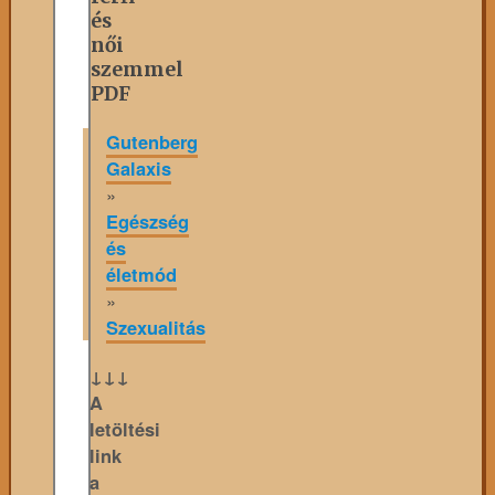
és
női
szemmel
PDF
Gutenberg
Galaxis
»
Egészség
és
életmód
»
Szexualitás
↓↓↓
A
letöltési
link
a