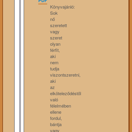
PDF
Könyvajánló:
Sok
nő
szeretett
vagy
szeret
olyan
férfit,
aki
nem
tudja
viszontszeretni,
aki
az
elköteleződéstől
való
félelmében
ellene
fordul,
bántja
vagy