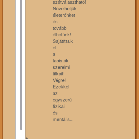
szétválasztható!
Növelhetjük
életerőnket
és
tovább
élhetünk!
Sajátítsuk
el
a
taoisták
szerelmi
titkait!
Végre!
Ezekkel
az
egyszerű
fizikai
és
mentális...
A