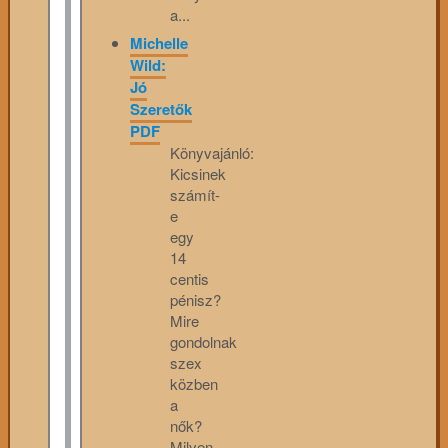
a...
Michelle
Wild:
Jó
Szeretők
PDF
Könyvajánló:
Kicsinek
számít-
e
egy
14
centis
pénisz?
Mire
gondolnak
szex
közben
a
nők?
Milyen