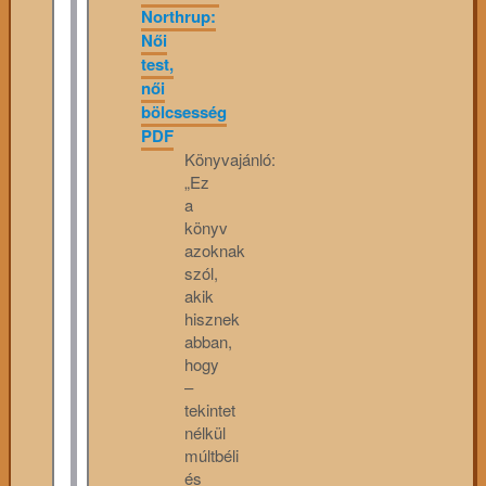
Northrup:
Női
test,
női
bölcsesség
PDF
Könyvajánló:
„Ez
a
könyv
azoknak
szól,
akik
hisznek
abban,
hogy
–
tekintet
nélkül
múltbéli
és