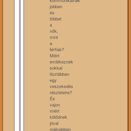
kommunikálnak
jobban
és
többet
a
nők,
mint
a
férfiak?
Miért
emlékeznek
sokkal
tisztábban
egy
veszekedés
részleteire?
És
vajon
miért
kötődnek
jóval
mélyebben