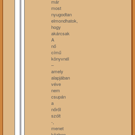
már
most
nyugodtan
elmondhatok,
hogy
akárcsak
A
nő
című
könyvnél
–
amely
alapjában
véve
nem
csupán
a
nőről
szólt
-,
menet
közben