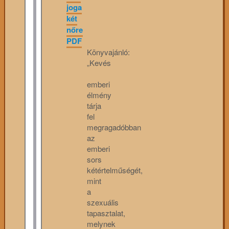
joga
két
nőre
PDF
Könyvajánló:
„Kevés
emberi
élmény
tárja
fel
megragadóbban
az
emberi
sors
kétértelműségét,
mint
a
szexuális
tapasztalat,
melynek