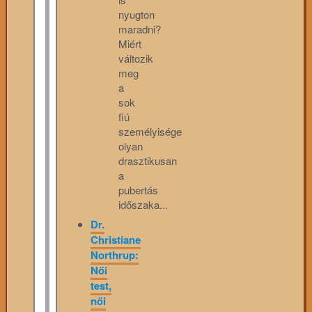
nyugton
maradni?
Miért
változik
meg
a
sok
fiú
személyisége
olyan
drasztikusan
a
pubertás
időszaka...
Dr.
Christiane
Northrup:
Női
test,
női