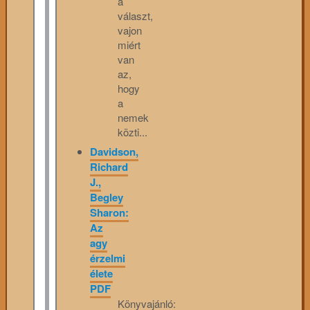
a
választ,
vajon
miért
van
az,
hogy
a
nemek
közti...
Davidson,
Richard
J.,
Begley
Sharon:
Az
agy
érzelmi
élete
PDF
Könyvajánló: