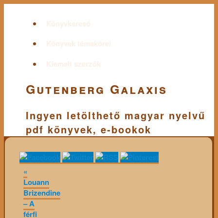
Könyvkereső
Könyvek témakörei
Kiemelt szerzők
Gutenberg Galaxis
Ingyen letölthető magyar nyelvű
pdf könyvek, e-bookok
«
Louann
Brizendine
– A
férfi