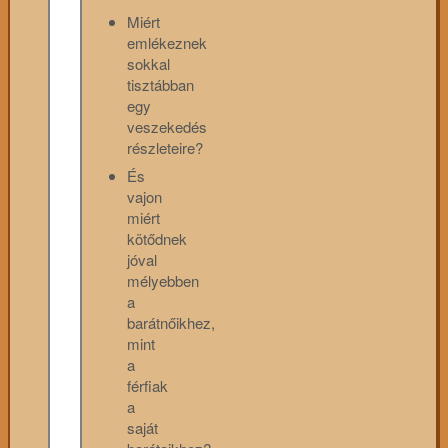
Miért
emlékeznek
sokkal
tisztábban
egy
veszekedés
részleteire?
És
vajon
miért
kötődnek
jóval
mélyebben
a
barátnőikhez,
mint
a
férfiak
a
saját