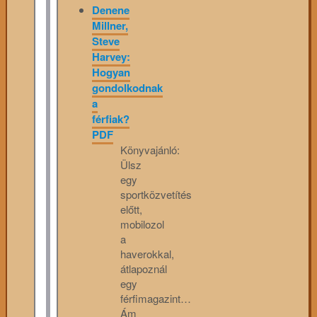
Denene
Millner,
Steve
Harvey:
Hogyan
gondolkodnak
a
férfiak?
PDF
Könyvajánló:
Ülsz
egy
sportközvetítés
előtt,
mobilozol
a
haverokkal,
átlapoznál
egy
férfimagazint…
Ám