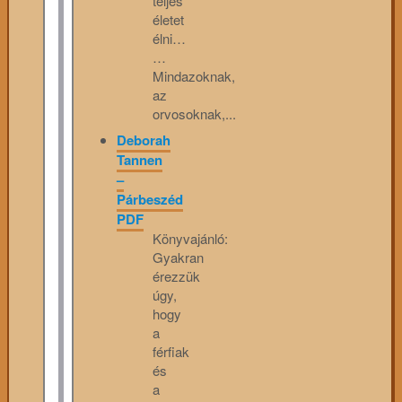
teljes
életet
élni…
…
Mindazoknak,
az
orvosoknak,...
Deborah
Tannen
–
Párbeszéd
PDF
Könyvajánló:
Gyakran
érezzük
úgy,
hogy
a
férfiak
és
a