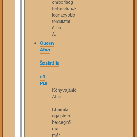
emberiség
történetének
legnagyobb
fordulatát
éljük.
A...
Queen
Afua
–
Szakrális
nő
PDF
Könyvajánló:
Afua
Khamita
egyiptomi
hercegnő
ma
már