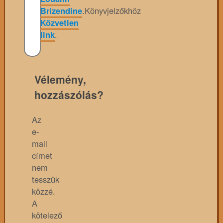
Brizendine
.
Könyvjelzőkhöz
Közvetlen
link
.
Vélemény,
hozzászólás?
Az
e-
mail
címet
nem
tesszük
közzé.
A
kötelező