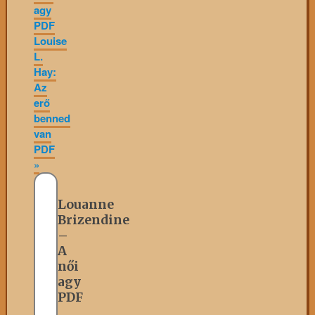
agy
PDF
Louise
L.
Hay:
Az
erő
benned
van
PDF
»
Louanne
Brizendine
–
A
női
agy
PDF