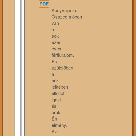
PDF
Könyvajánló:
Összeomlóban
van
a
sok
ezer
éves
férfiuralom.
És
születőben
a
nők
lelkében
elfojtott
igazi
és
örök
Én-
élmény.
Az