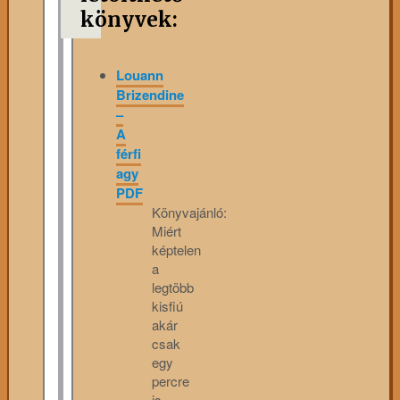
könyvek:
Louann
Brizendine
–
A
férfi
agy
PDF
Könyvajánló:
Miért
képtelen
a
legtöbb
kisfiú
akár
csak
egy
percre
is