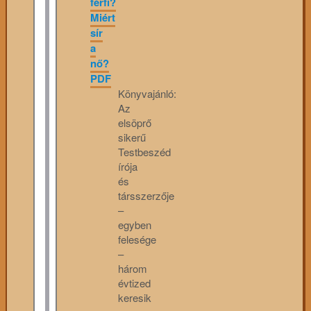
férfi?
Miért
sír
a
nő?
PDF
Könyvajánló:
Az
elsöprő
sikerű
Testbeszéd
írója
és
társszerzője
–
egyben
felesége
–
három
évtized
keresik