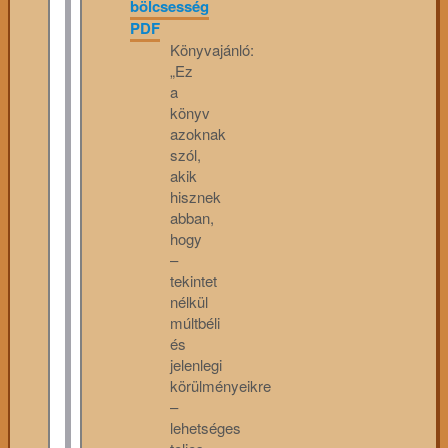
bölcsesség
PDF
Könyvajánló:
„Ez
a
könyv
azoknak
szól,
akik
hisznek
abban,
hogy
–
tekintet
nélkül
múltbéli
és
jelenlegi
körülményeikre
–
lehetséges