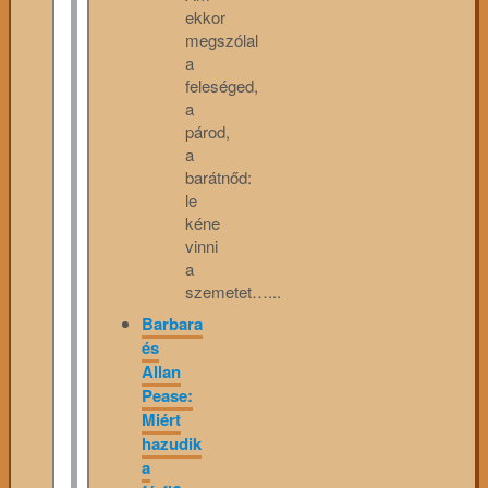
ekkor
megszólal
a
feleséged,
a
párod,
a
barátnőd:
le
kéne
vinni
a
szemetet…...
Barbara
és
Allan
Pease:
Miért
hazudik
a