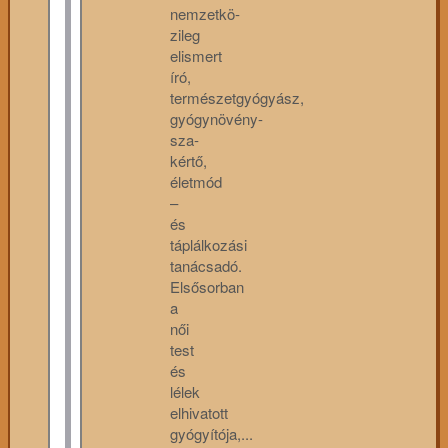
nemzetkö­
zileg
elismert
író,
természetgyógyász,
gyógynövény-
sza­
kértő,
életmód
–
és
táplálkozási
tanácsadó.
Elsősorban
a
női
test
és
lélek
elhivatott
gyógyítója,...