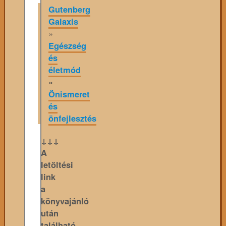
Gutenberg
Galaxis
»
Egészség
és
életmód
»
Önismeret
és
önfejlesztés
↓↓↓
A
letöltési
link
a
könyvajánló
után
található