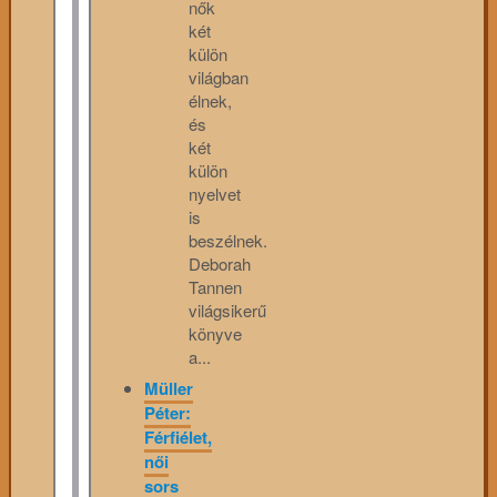
nők
két
külön
világban
élnek,
és
két
külön
nyelvet
is
beszélnek.
Deborah
Tannen
világsikerű
könyve
a...
Müller
Péter:
Férfiélet,
női
sors