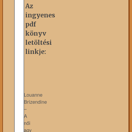
Az
ingyenes
pdf
könyv
letöltési
linkje:
Louanne
Brizendine
–
A
női
agy