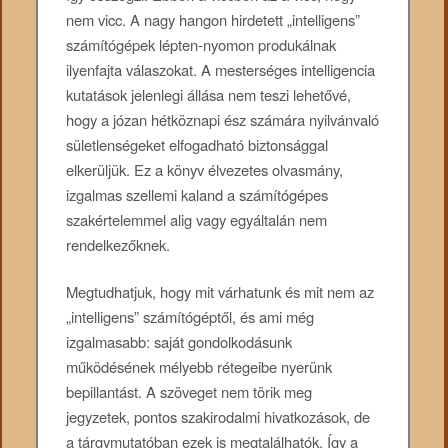
nem vicc. A nagy hangon hirdetett „intelligens”
számítógépek lépten-nyomon produkálnak
ilyenfajta válaszokat. A mesterséges intelligencia
kutatások jelenlegi állása nem teszi lehetővé,
hogy a józan hétköznapi ész számára nyilvánvaló
sületlenségeket elfogadható biztonsággal
elkerüljük. Ez a könyv élvezetes olvasmány,
izgalmas szellemi kaland a számítógépes
szakértelemmel alig vagy egyáltalán nem
rendelkezőknek.
Megtudhatjuk, hogy mit várhatunk és mit nem az
„intelligens” számítógéptől, és ami még
izgalmasabb: saját gondolkodásunk
működésének mélyebb rétegeibe nyerünk
bepillantást. A szöveget nem törik meg
jegyzetek, pontos szakirodalmi hivatkozások, de
a tárgymutatóban ezek is megtalálhatók. Így a