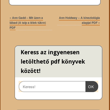
«
Ann Gadd – Mit üzen a
Ann Holdway – A kineziológia
lábad (A talp a lélek tükre)
alapjai PDF
»
PDF
Keress az ingyenesen
letölthető pdf könyvek
között!
OK