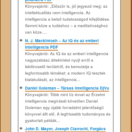
Könyvajánló: „Először is, jól jegyezd meg: az
intellektualitás nem intelligencia. Az
intelligencia a belső tudatosságod kifejlődése.
Semmi köze a tudáshoz – a meditatívsághoz
van köze....
N. J. Mackintosh – Az IQ és az emberi
intelligencia PDF
Könyvajánló: Az IQ és az emberi intelligencia
nagyszabású áttekintést nyújt erről a
lebilincselő területről, és bemutatja a
legfontosabb témákat: a modern IQ-tesztek
kialakulását, az intelligencia...
Daniel Goleman – Társas intelligencia DjVu
Könyvajánló: Több mint tíz évvel az Érzelmi
intelligencia megírását követően Daniel
Goleman egy újabb forradalmi jelentőségű
könyvvel állt elő. A legfrissebb tudományos és
gyakorlati példák...
John D. Mayer, Joseph Ciarrochi, Forgács