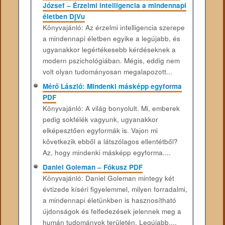
József – Érzelmi intelligencia a mindennapi
életben DjVu
Könyvajánló: Az érzelmi intelligencia szerepe
a mindennapi életben egyike a legújabb, és
ugyanakkor legértékesebb kérdéseknek a
modern pszichológiában. Mégis, eddig nem
volt olyan tudományosan megalapozott...
Mérő László: Mindenki másképp egyforma
PDF
Könyvajánló: A világ bonyolult. Mi, emberek
pedig sokfélék vagyunk, ugyanakkor
elképesztően egyformák is. Vajon mi
következik ebből a látszólagos ellentétből?
Az, hogy mindenki másképp egyforma....
Daniel Goleman – Fókusz PDF
Könyvajánló: Daniel Goleman mintegy két
évtizede kíséri figyelemmel, milyen forradalmi,
a mindennapi életünkben is hasznosítható
újdonságok és felfedezések jelennek meg a
humán tudományok területén. Legújabb,...