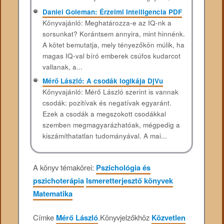
Daniel Goleman: Érzelmi Intelligencia PDF
Könyvajánló: Meghatározza-e az IQ-nk a
sorsunkat? Korántsem annyira, mint hinnénk.
A kötet bemutatja, mely tényezőkön múlik, ha
magas IQ-val bíró emberek csúfos kudarcot
vallanak, a...
Mérő László: A csodák logikája DjVu
Könyvajánló: Mérő László szerint is vannak
csodák: pozitívak és negatívak egyaránt.
Ezek a csodák a megszokott csodákkal
szemben megmagyarázhatóak, mégpedig a
kiszámíthatatlan tudományával. A mai...
A könyv témakörei:
Pszichológia és
pszichoterápia
Ismeretterjesztő könyvek
Matematika
Címke
Mérő László
.
Könyvjelzőkhöz
Közvetlen