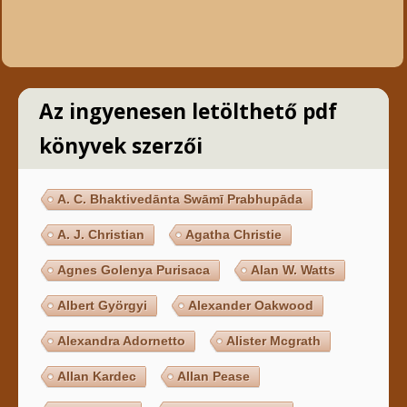
Az ingyenesen letölthető pdf
könyvek szerzői
A. C. Bhaktivedānta Swāmī Prabhupāda
A. J. Christian
Agatha Christie
Agnes Golenya Purisaca
Alan W. Watts
Albert Györgyi
Alexander Oakwood
Alexandra Adornetto
Alister Mcgrath
Allan Kardec
Allan Pease