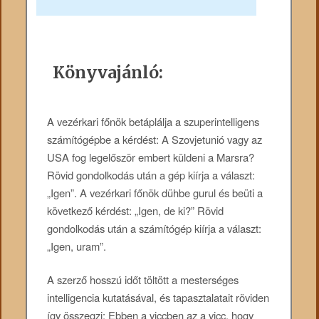
Könyvajánló:
A vezérkari főnök betáplálja a szuperintelligens
számítógépbe a kérdést: A Szovjetunió vagy az
USA fog legelőször embert küldeni a Marsra?
Rövid gondolkodás után a gép kiírja a választ:
„Igen”. A vezérkari főnök dühbe gurul és beüti a
következő kérdést: „Igen, de ki?” Rövid
gondolkodás után a számítógép kiírja a választ:
„Igen, uram”.
A szerző hosszú időt töltött a mesterséges
intelligencia kutatásával, és tapasztalatait röviden
így összegzi: Ebben a viccben az a vicc, hogy