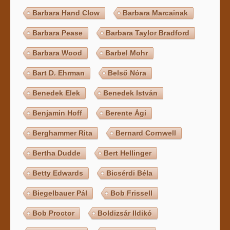
Barbara Hand Clow
Barbara Marcainak
Barbara Pease
Barbara Taylor Bradford
Barbara Wood
Barbel Mohr
Bart D. Ehrman
Belső Nóra
Benedek Elek
Benedek István
Benjamin Hoff
Berente Ági
Berghammer Rita
Bernard Cornwell
Bertha Dudde
Bert Hellinger
Betty Edwards
Bicsérdi Béla
Biegelbauer Pál
Bob Frissell
Bob Proctor
Boldizsár Ildikó