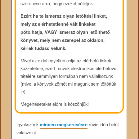
szerencse arra, hogy ezeket pótoljuk.
Ezért ha te ismersz olyan letöltési linket,
mely az elérhetetlenné vált linkeket
pótolhatja, VAGY ismersz olyan letölthető
könyvet, mely nem szerepel az oldalon,
kérlek tudasd velünk.
Mivel az oldal egyetlen célja az elérhető linkek
közzététele, ezért művek elektronikus elérhetővé
tételére semmilyen formában nem vállalkozunk
(mivel a könyvek zömét mi magunk sem töltöttük
le).
Megértéseteket előre is köszönjük!
Igyekszünk
minden megkeresésre
rövid időn belül
válaszolni.