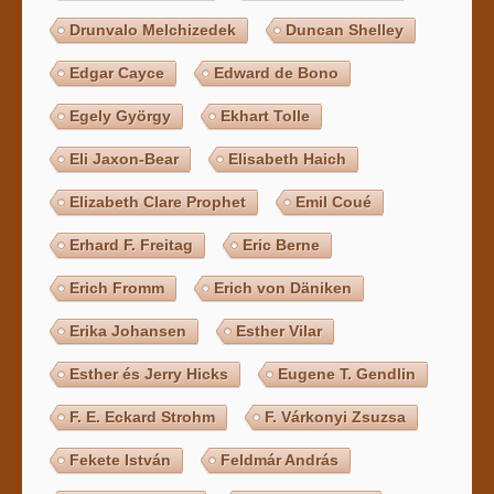
Drunvalo Melchizedek
Duncan Shelley
Edgar Cayce
Edward de Bono
Egely György
Ekhart Tolle
Eli Jaxon-Bear
Elisabeth Haich
Elizabeth Clare Prophet
Emil Coué
Erhard F. Freitag
Eric Berne
Erich Fromm
Erich von Däniken
Erika Johansen
Esther Vilar
Esther és Jerry Hicks
Eugene T. Gendlin
F. E. Eckard Strohm
F. Várkonyi Zsuzsa
Fekete István
Feldmár András