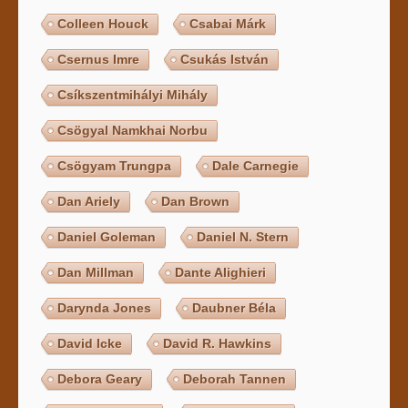
Colleen Houck
Csabai Márk
Csernus Imre
Csukás István
Csíkszentmihályi Mihály
Csögyal Namkhai Norbu
Csögyam Trungpa
Dale Carnegie
Dan Ariely
Dan Brown
Daniel Goleman
Daniel N. Stern
Dan Millman
Dante Alighieri
Darynda Jones
Daubner Béla
David Icke
David R. Hawkins
Debora Geary
Deborah Tannen