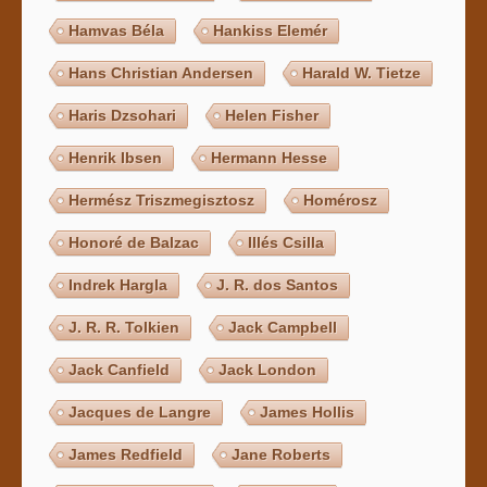
Hamvas Béla
Hankiss Elemér
Hans Christian Andersen
Harald W. Tietze
Haris Dzsohari
Helen Fisher
Henrik Ibsen
Hermann Hesse
Hermész Triszmegisztosz
Homérosz
Honoré de Balzac
Illés Csilla
Indrek Hargla
J. R. dos Santos
J. R. R. Tolkien
Jack Campbell
Jack Canfield
Jack London
Jacques de Langre
James Hollis
James Redfield
Jane Roberts