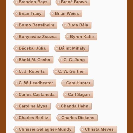
Brandon Bays
Brené Brown
Brian Tracy
Brian Weiss
Bruno Bettelheim
Buda Béla
Bunyevácz Zsuzsa
Byron Katie
Bácskai Júlia
Bálint Mihály
Bánki M. Csaba
C. G. Jung
C. J. Roberts
C. W. Gortner
C. W. Leadbeater
Cara Hunter
Carlos Castaneda
Carl Sagan
Caroline Myss
Chanda Hahn
Charles Berlitz
Charles Dickens
Chrissie Gallagher-Mundy
Christa Meves