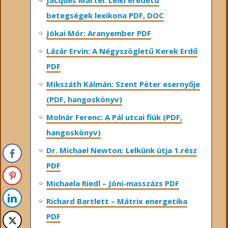
Jacques Martel: Lelki eredetű
betegségek lexikona PDF, DOC
Jókai Mór: Aranyember PDF
Lázár Ervin: A Négyszögletű Kerek Erdő
PDF
Mikszáth Kálmán: Szent Péter esernyője
(PDF, hangoskönyv)
Molnár Ferenc: A Pál utcai fiúk (PDF,
hangoskönyv)
Dr. Michael Newton: Lelkünk útja 1.rész
PDF
Michaela Riedl – Jóni-masszázs PDF
Richard Bartlett – Mátrix energetika
PDF