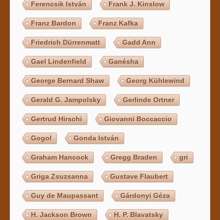
Ferencsik István
Frank J. Kinslow
Franz Bardon
Franz Kafka
Friedrich Dürrenmatt
Gadd Ann
Gael Lindenfield
Ganésha
George Bernard Shaw
Georg Kühlewind
Gerald G. Jampolsky
Gerlinde Ortner
Gertrud Hirschi
Giovanni Boccaccio
Gogol
Gonda István
Graham Hancock
Gregg Braden
gri
Griga Zsuzsanna
Gustave Flaubert
Guy de Maupassant
Gárdonyi Géza
H. Jackson Brown
H. P. Blavatsky