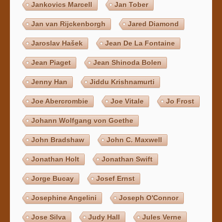
Jankovics Marcell
Jan Tober
Jan van Rijckenborgh
Jared Diamond
Jaroslav Hašek
Jean De La Fontaine
Jean Piaget
Jean Shinoda Bolen
Jenny Han
Jiddu Krishnamurti
Joe Abercrombie
Joe Vitale
Jo Frost
Johann Wolfgang von Goethe
John Bradshaw
John C. Maxwell
Jonathan Holt
Jonathan Swift
Jorge Bucay
Josef Ernst
Josephine Angelini
Joseph O'Connor
Jose Silva
Judy Hall
Jules Verne