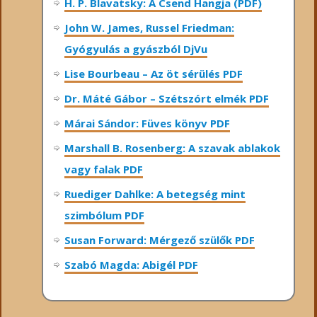
H. P. Blavatsky: A Csend Hangja (PDF)
John W. James, Russel Friedman:
Gyógyulás a gyászból DjVu
Lise Bourbeau – Az öt sérülés PDF
Dr. Máté Gábor – Szétszórt elmék PDF
Márai Sándor: Füves könyv PDF
Marshall B. Rosenberg: A szavak ablakok
vagy falak PDF
Ruediger Dahlke: A betegség mint
szimbólum PDF
Susan Forward: Mérgező szülők PDF
Szabó Magda: Abigél PDF