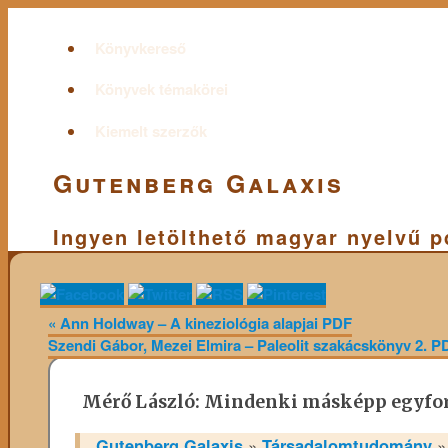
Könyvkereső
Könyvek témakörei
Kiemelt szerzők
Gutenberg Galaxis
Ingyen letölthető magyar nyelvű 
«
Ann Holdway – A kineziológia alapjai PDF
Szendi Gábor, Mezei Elmira – Paleolit szakácskönyv 2. 
Mérő László: Mindenki másképp egyfo
Gutenberg Galaxis
»
Társadalomtudomány