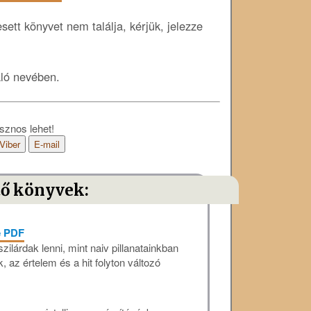
ett könyvet nem találja, kérjük, jelezze
áló nevében.
sznos lehet!
Viber
E-mail
tő könyvek:
e PDF
ilárdak lenni, mint naiv pillanatainkban
 az értelem és a hit folyton változó