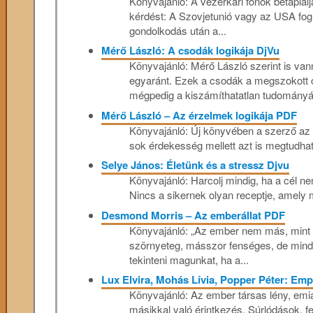
Könyvajánló: A vezérkari főnök betáplál
kérdést: A Szovjetunió vagy az USA fog
gondolkodás után a...
Mérő László: A csodák logikája DjVu
Könyvajánló: Mérő László szerint is van
egyaránt. Ezek a csodák a megszokot
mégpedig a kiszámíthatatlan tudományáv
Mérő László – Az érzelmek logikája PDF
Könyvajánló: Új könyvében a szerző az é
sok érdekesség mellett azt is megtudhatj
Selye János: Életünk és a stressz Djvu
Könyvajánló: Harcolj mindig, ha a cél n
Nincs a sikernek olyan receptje, amely 
Desmond Morris – Az emberállat PDF
Könyvajánló: „Az ember nem más, mint az
szörnyeteg, másszor fenséges, de mindig
tekinteni magunkat, ha a...
Lux Elvira, Mohás Lívia, Popper Péter: Em
Könyvajánló: Az ember társas lény, emia
másikkal való érintkezés. Súrlódások, 