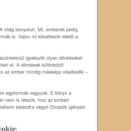
A világ bonyolult. Mi, emberek pedig
mák is. Vajon mi következik ebből a
züntelenül igyekszik olyan döntéseket
heti el. A döntések különböző
en az ember mindig másképp viselkedik –
ben egyformák vagyunk. E könyv a
lán nem is létezik, hisz az emberi
zellemi kalandra vágyó Olvasók igényeit
inkje: