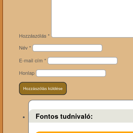
Hozzászólás
*
Név
*
E-mail cím
*
Honlap
Fontos tudnivaló: