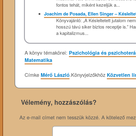
fontos tehát, miként kezeljük a...
Joachim de Posada, Ellen Singer – Késlelte
Könyvajánló: „A Késleltetett jutalom ne
hosszú távú siker biztos receptje is.” 
a kapitalizmus...
A könyv témakörei:
Pszichológia és pszichoterá
Matematika
Címke
Mérő László
.
Könyvjelzőkhöz
Közvetlen li
Vélemény, hozzászólás?
Az e-mail címet nem tesszük közzé.
A kötelező me