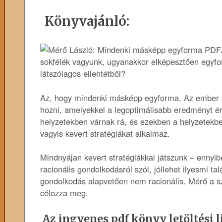
Könyvajánló:
sokfélék vagyunk, ugyanakkor elképesztően egyfor
látszólagos ellentétből?
Az, hogy mindenki másképp egyforma. Az ember s
hozni, amelyekkel a legoptimálisabb eredményt ér
helyzetekben várnak rá, és ezekben a helyzetekb
vagyis kevert stratégiákat alkalmaz.
Mindnyájan kevert stratégiákkal játszunk – ennyi
racionális gondolkodásról szól, jóllehet ilyesmi ta
gondolkodás alapvetően nem racionális. Mérő a s
célozza meg.
Az ingyenes pdf könyv letöltési l