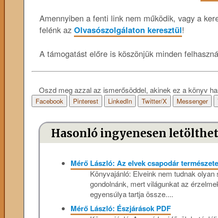
Amennyiben a fenti link nem működik, vagy a keres
felénk az
Olvasószolgálaton keresztül
!
A támogatást előre is köszönjük minden felhaszn
Oszd meg azzal az ismerősöddel, akinek ez a könyv ha
Facebook
Pinterest
LinkedIn
Twitter/X
Messenger
Hasonló ingyenesen letölthe
Mérő László: Az elvek csapodár természet
Könyvajánló: Elveink nem tudnak olyan sz
gondolnánk, mert világunkat az érzelmek,
egyensúlya tartja össze....
Mérő László: Észjárások PDF