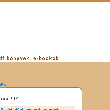
pdf könyvek, e-bookok
PDF
»
rma PDF
»
Pszichológia és pszichoterápia