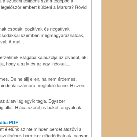
ja a szuperintelligens számítógépbe a
 legelőször embert küldeni a Marsra? Rövid
nak csodák: pozitívak és negatívak
t csodákkal szemben megmagyarázhatóak,
al. A mai...
rzelmek világába kalauzolja az olvasót, aki
a, hogy a szív és az agy indokait...
emes. De ne állj ellen, ha nem érdemes.
mindenki számára megfelelő lenne. Hiszen...
 állatvilág egyik tagja. Egyszer
 állat. Hiába szeretjük bukott angyalnak
pátia PDF
tt életünk szinte minden percét átszövi a
feszültségek bármikor előadódhatnak, nagyon