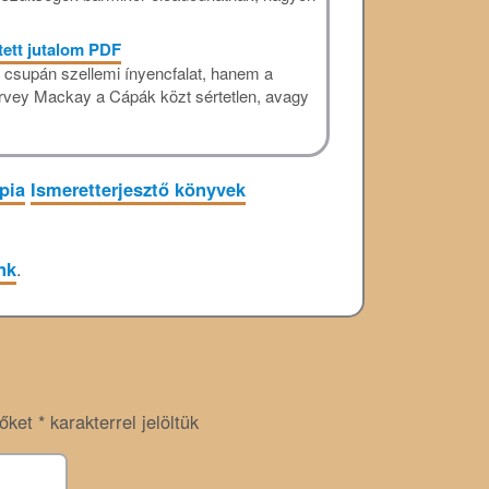
tett jutalom PDF
m csupán szellemi ínyencfalat, hanem a
Harvey Mackay a Cápák közt sértetlen, avagy
pia
Ismeretterjesztő könyvek
nk
.
zőket
*
karakterrel jelöltük