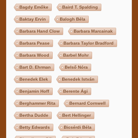
Bagdy Emőke
Baird T. Spalding
Baktay Ervin
Balogh Béla
Barbara Hand Clow
Barbara Marcainak
Barbara Pease
Barbara Taylor Bradford
Barbara Wood
Barbel Mohr
Bart D. Ehrman
Belső Nóra
Benedek Elek
Benedek István
Benjamin Hoff
Berente Ági
Berghammer Rita
Bernard Cornwell
Bertha Dudde
Bert Hellinger
Betty Edwards
Bicsérdi Béla