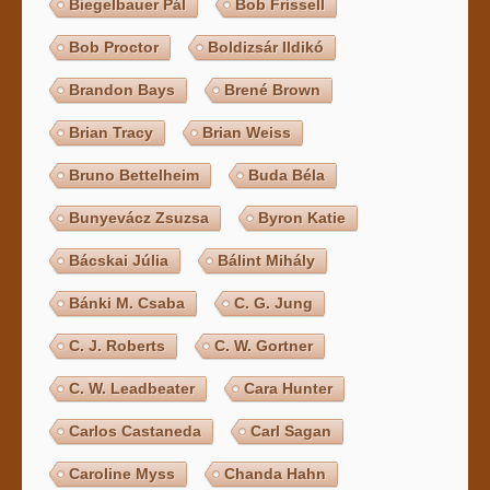
Biegelbauer Pál
Bob Frissell
Bob Proctor
Boldizsár Ildikó
Brandon Bays
Brené Brown
Brian Tracy
Brian Weiss
Bruno Bettelheim
Buda Béla
Bunyevácz Zsuzsa
Byron Katie
Bácskai Júlia
Bálint Mihály
Bánki M. Csaba
C. G. Jung
C. J. Roberts
C. W. Gortner
C. W. Leadbeater
Cara Hunter
Carlos Castaneda
Carl Sagan
Caroline Myss
Chanda Hahn