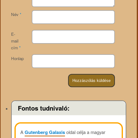
Név
*
E-
mail
cím
*
Honlap
Fontos tudnivaló:
A
Gutenberg Galaxis
oldal célja a magyar