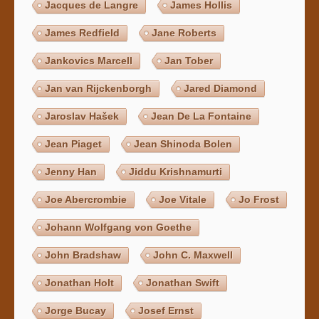
Jacques de Langre
James Hollis
James Redfield
Jane Roberts
Jankovics Marcell
Jan Tober
Jan van Rijckenborgh
Jared Diamond
Jaroslav Hašek
Jean De La Fontaine
Jean Piaget
Jean Shinoda Bolen
Jenny Han
Jiddu Krishnamurti
Joe Abercrombie
Joe Vitale
Jo Frost
Johann Wolfgang von Goethe
John Bradshaw
John C. Maxwell
Jonathan Holt
Jonathan Swift
Jorge Bucay
Josef Ernst