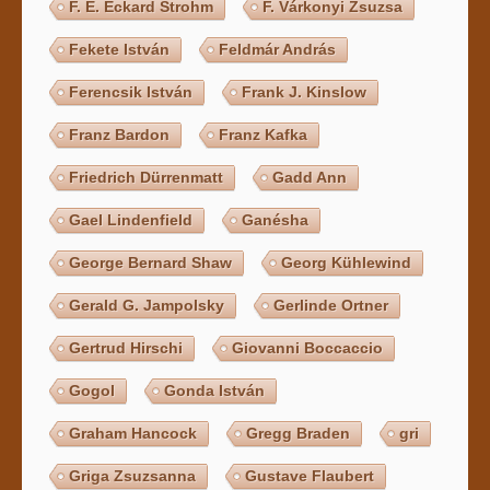
F. E. Eckard Strohm
F. Várkonyi Zsuzsa
Fekete István
Feldmár András
Ferencsik István
Frank J. Kinslow
Franz Bardon
Franz Kafka
Friedrich Dürrenmatt
Gadd Ann
Gael Lindenfield
Ganésha
George Bernard Shaw
Georg Kühlewind
Gerald G. Jampolsky
Gerlinde Ortner
Gertrud Hirschi
Giovanni Boccaccio
Gogol
Gonda István
Graham Hancock
Gregg Braden
gri
Griga Zsuzsanna
Gustave Flaubert