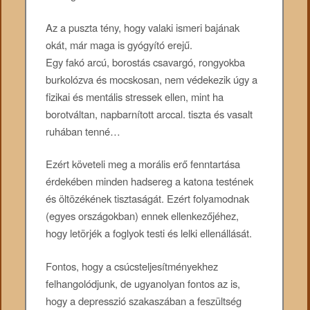
Az a puszta tény, hogy valaki ismeri bajának
okát, már maga is gyógyító erejű.
Egy fakó arcú, borostás csavargó, rongyokba
burkolózva és mocskosan, nem védekezik úgy a
fizikai és mentális stressek ellen, mint ha
borotváltan, napbarnított arccal. tiszta és vasalt
ruhában tenné…
Ezért követeli meg a morális erő fenntartása
érdekében minden hadsereg a katona testének
és öltözékének tisztaságát. Ezért folyamodnak
(egyes országokban) ennek ellenkezőjéhez,
hogy letörjék a foglyok testi és lelki ellenállását.
Fontos, hogy a csúcsteljesítményekhez
felhangolódjunk, de ugyanolyan fontos az is,
hogy a depresszió szakaszában a feszültség