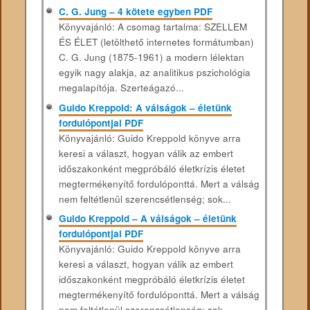
C. G. Jung – 4 kötete egyben PDF
Könyvajánló: A csomag tartalma: SZELLEM
ÉS ÉLET (letölthető internetes formátumban)
C. G. Jung (1875-1961) a modern lélektan
egyik nagy alakja, az analitikus pszichológia
megalapítója. Szerteágazó...
Guido Kreppold: A ​válságok – életünk
fordulópontjai PDF
Könyvajánló: Guido Kreppold könyve arra
keresi a választ, hogyan válik az embert
időszakonként megpróbáló életkrízis életet
megtermékenyítő fordulóponttá. Mert a válság
nem feltétlenül szerencsétlenség; sok...
Guido Kreppold – A ​válságok – életünk
fordulópontjai PDF
Könyvajánló: Guido Kreppold könyve arra
keresi a választ, hogyan válik az embert
időszakonként megpróbáló életkrízis életet
megtermékenyítő fordulóponttá. Mert a válság
nem feltétlenül szerencsétlenség; sok...