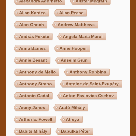
Alexandra Adornetto
Alister Mcgrath
Allan Kardec
Allan Pease
Alon Gratch
Andrew Matthews
András Fekete
Angela Maria Marui
Anna Barnes
Anne Hooper
Annie Besant
Anselm Grün
Anthony de Mello
Anthony Robbins
Anthony Strano
Antoine de Saint-Exupéry
Antonin Gadal
Anton Pavlovics Csehov
Arany János
Arató Mihály
Arthur E. Powell
Atreya
Babits Mihály
Babulka Péter