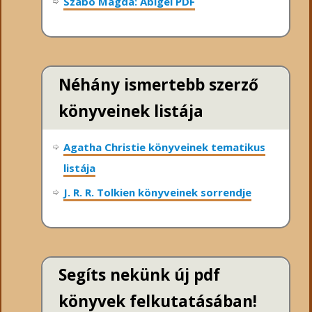
Szabó Magda: Abigél PDF
Néhány ismertebb szerző
könyveinek listája
Agatha Christie könyveinek tematikus
listája
J. R. R. Tolkien könyveinek sorrendje
Segíts nekünk új pdf
könyvek felkutatásában!