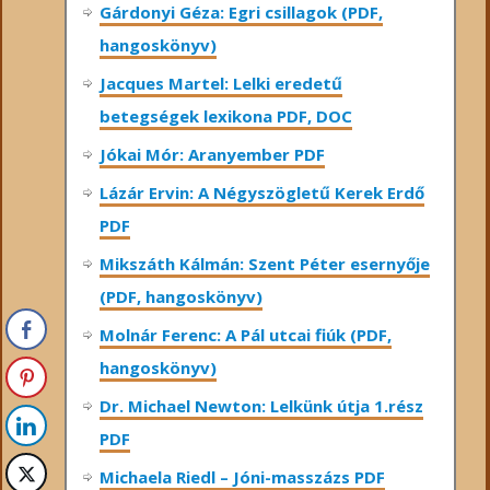
Gárdonyi Géza: Egri csillagok (PDF,
hangoskönyv)
Jacques Martel: Lelki eredetű
betegségek lexikona PDF, DOC
Jókai Mór: Aranyember PDF
Lázár Ervin: A Négyszögletű Kerek Erdő
PDF
Mikszáth Kálmán: Szent Péter esernyője
(PDF, hangoskönyv)
Molnár Ferenc: A Pál utcai fiúk (PDF,
hangoskönyv)
Dr. Michael Newton: Lelkünk útja 1.rész
PDF
Michaela Riedl – Jóni-masszázs PDF