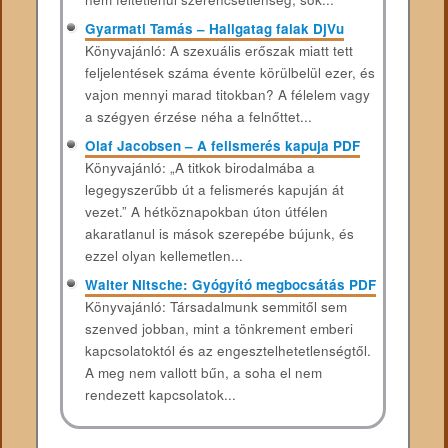
Gyarmati Tamás – Hallgatag falak DjVu
Könyvajánló: A szexuális erőszak miatt tett
feljelentések száma évente körülbelül ezer, és
vajon mennyi marad titokban? A félelem vagy
a szégyen érzése néha a felnőttet...
Olaf Jacobsen – A felismerés kapuja PDF
Könyvajánló: „A titkok birodalmába a
legegyszerűbb út a felismerés kapuján át
vezet.” A hétköznapokban úton útfélen
akaratlanul is mások szerepébe bújunk, és
ezzel olyan kellemetlen...
Walter Nitsche: Gyógyító megbocsátás PDF
Könyvajánló: Társadalmunk semmitől sem
szenved jobban, mint a tönkrement emberi
kapcsolatoktól és az engesztelhetetlenségtől.
A meg nem vallott bűn, a soha el nem
rendezett kapcsolatok...