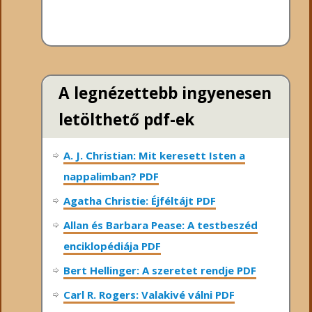
A legnézettebb ingyenesen
letölthető pdf-ek
A. J. Christian: Mit keresett Isten a
nappalimban? PDF
Agatha Christie: Éjféltájt PDF
Allan és Barbara Pease: A testbeszéd
enciklopédiája PDF
Bert Hellinger: A ​szeretet rendje PDF
Carl R. Rogers: Valakivé válni PDF