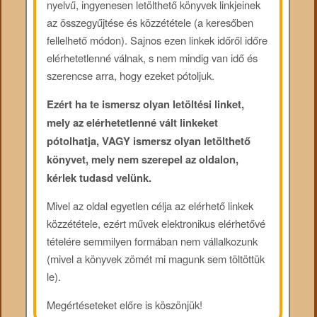
nyelvű, ingyenesen letölthető könyvek linkjeinek
az összegyűjtése és közzététele (a keresőben
fellelhető módon). Sajnos ezen linkek időről időre
elérhetetlenné válnak, s nem mindig van idő és
szerencse arra, hogy ezeket pótoljuk.
Ezért ha te ismersz olyan letöltési linket,
mely az elérhetetlenné vált linkeket
pótolhatja, VAGY ismersz olyan letölthető
könyvet, mely nem szerepel az oldalon,
kérlek tudasd velünk.
Mivel az oldal egyetlen célja az elérhető linkek
közzététele, ezért művek elektronikus elérhetővé
tételére semmilyen formában nem vállalkozunk
(mivel a könyvek zömét mi magunk sem töltöttük
le).
Megértéseteket előre is köszönjük!