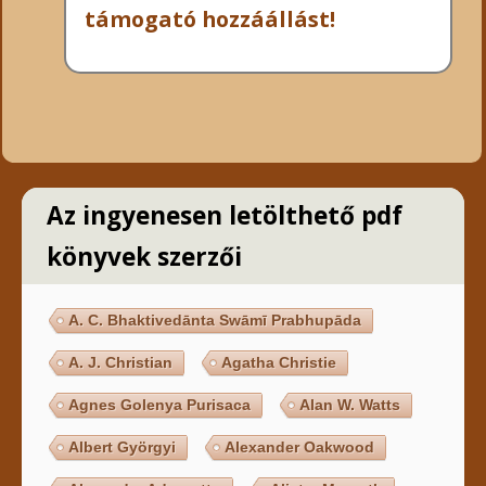
támogató hozzáállást!
Az ingyenesen letölthető pdf
könyvek szerzői
A. C. Bhaktivedānta Swāmī Prabhupāda
A. J. Christian
Agatha Christie
Agnes Golenya Purisaca
Alan W. Watts
Albert Györgyi
Alexander Oakwood