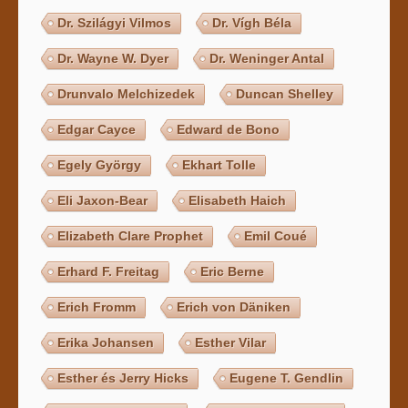
Dr. Szilágyi Vilmos
Dr. Vígh Béla
Dr. Wayne W. Dyer
Dr. Weninger Antal
Drunvalo Melchizedek
Duncan Shelley
Edgar Cayce
Edward de Bono
Egely György
Ekhart Tolle
Eli Jaxon-Bear
Elisabeth Haich
Elizabeth Clare Prophet
Emil Coué
Erhard F. Freitag
Eric Berne
Erich Fromm
Erich von Däniken
Erika Johansen
Esther Vilar
Esther és Jerry Hicks
Eugene T. Gendlin