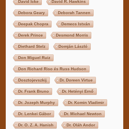
David Icke
David R. Hawkins
Debora Geary
Deborah Tannen
Deepak Chopra
Demecs István
Derek Prince
Desmond Morris
Diethard Stelz
Domján László
Don Miguel Ruiz
Don Richard Riso és Russ Hudson
Dosztojevszkij
Dr. Doreen Virtue
Dr. Frank Bruno
Dr. Hetényi Ernő
Dr. Jozeph Murphy
Dr. Komin Vladimir
Dr. Lenkei Gábor
Dr. Michael Newton
Dr. O. Z. A. Hanish
Dr. Oláh Andor