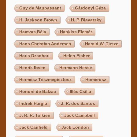
Guy de Maupassant
Gárdonyi Géza
H. Jackson Brown
H. P. Blavatsky
Hamvas Béla
Hankiss Elemér
Hans Christian Andersen
Harald W. Tietze
Haris Dzsohari
Helen Fisher
Henrik Ibsen
Hermann Hesse
Hermész Triszmegisztosz
Homérosz
Honoré de Balzac
Illés Csilla
Indrek Hargla
J. R. dos Santos
J. R. R. Tolkien
Jack Campbell
Jack Canfield
Jack London