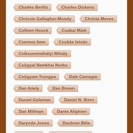
Charles Berlitz
Charles Dickens
Chrissie Gallagher-Mundy
Christa Meves
Colleen Houck
Csabai Márk
Csernus Imre
Csukás István
Csíkszentmihályi Mihály
Csögyal Namkhai Norbu
Csögyam Trungpa
Dale Carnegie
Dan Ariely
Dan Brown
Daniel Goleman
Daniel N. Stern
Dan Millman
Dante Alighieri
Darynda Jones
Daubner Béla