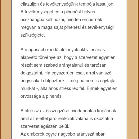
ellazuljon és tevékenységünk tempója lassuljon.
A tevékenységet és a pihenést helyes
összhangba kell hozni, minden embernek
megvan a maga saját pihenési és tevékenységi
szükséglete.
A magasabb rendű élőlények aktivitásának
alapvető törvénye az, hogy a szervezet egyetlen
részét sem szabad aránytalanul és tartósan
dolgoztatni. Ha egyszerűen csak arról van szó,
hogy sokat dolgoztunk – még ha nem is egyfajta
munkát -, általános stress lép fel. Ennek egyetlen
orvossága a pihenés.
A stressz az összegzése mindannak a kopásnak,
amit az élettel járó reakciók valaha is okoztak a
szervezet egészén belül.
Az emberek egyre nagyobb arányszámban