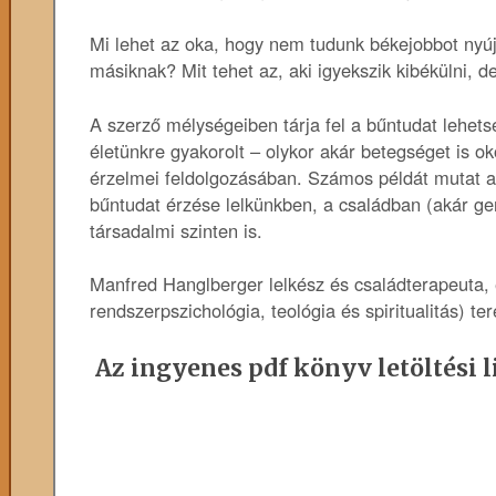
Mi lehet az oka, hogy nem tudunk békejobbot nyúj
másiknak? Mit tehet az, aki igyekszik kibékülni, 
A szerző mélységeiben tárja fel a bűntudat lehets
életünkre gyakorolt – olykor akár betegséget is oko
érzelmei feldolgozásában. Számos példát mutat a
bűntudat érzése lelkünkben, a családban (akár gen
társadalmi szinten is.
Manfred Hanglberger lelkész és családterapeuta, 
rendszerpszichológia, teológia és spiritualitás) t
Az ingyenes pdf könyv letöltési l