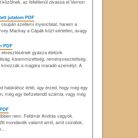
et közölnek, az feltétlenül olvassa el Vernon
tett jutalom PDF
m csupán szellemi ínyencfalat, hanem a
Harvey Mackay a Cápák közt sértetlen, avagy
an PDF
ó elvesztésének gyásza életünk
ttság, kisemmizettség, reményvesztettség,
ei kínozzák a magára maradó személyt. A
d határához értél, úgy érzed, hogy még egy
on, még egy befizetendő számla, vagy még
 PDF
többen nem. Feldmár András vagyok.
t mondanék valamit arról, amit csinálok,
...