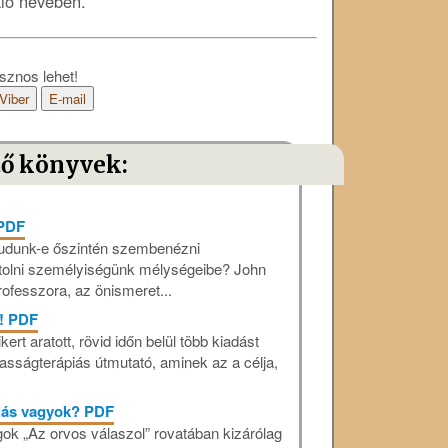
áló nevében.
sznos lehet!
Viber
E-mail
tő könyvek:
 PDF
Tudunk-e őszintén szembenézni
olni személyiségünk mélységeibe? John
rofesszora, az önismeret...
s! PDF
rt aratott, rövid időn belül több kiadást
asságterápiás útmutató, aminek az a célja,
iás vagyok? PDF
ágok „Az orvos válaszol” rovatában kizárólag