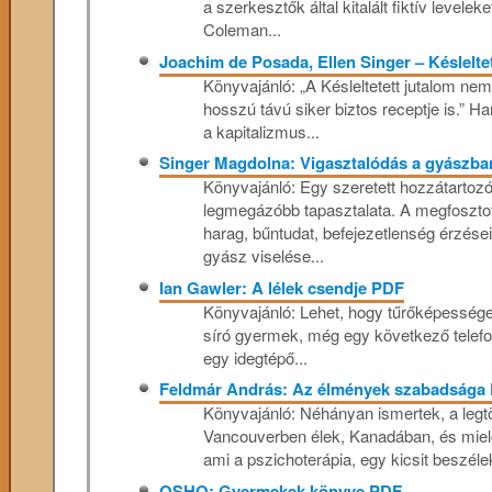
a szerkesztők által kitalált fiktív levelek
Coleman...
Joachim de Posada, Ellen Singer – Késlelte
Könyvajánló: „A Késleltetett jutalom ne
hosszú távú siker biztos receptje is.” 
a kapitalizmus...
Singer Magdolna: Vigasztalódás a gyászb
Könyvajánló: Egy szeretett hozzátartoz
legmegázóbb tapasztalata. A megfoszto
harag, bűntudat, befejezetlenség érzés
gyász viselése...
Ian Gawler: A lélek csendje PDF
Könyvajánló: Lehet, hogy tűrőképessége
síró gyermek, még egy következő telef
egy idegtépő...
Feldmár András: Az élmények szabadsága
Könyvajánló: Néhányan ismertek, a leg
Vancouverben élek, Kanadában, és mielőt
ami a pszichoterápia, egy kicsit beszélek
OSHO: Gyermekek könyve PDF