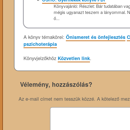
Könyvajánló: Részlet: Bár tudatában vag
mégis ugyanazt teszem a lányommal. N
ő...
A könyv témakörei:
Önismeret és önfejlesztés
C
pszichoterápia
Könyvjelzőkhöz
Közvetlen link
.
Vélemény, hozzászólás?
Az e-mail címet nem tesszük közzé.
A kötelező me