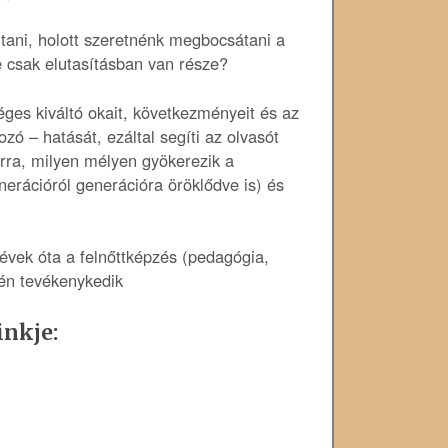
tani, holott szeretnénk megbocsátani a
de csak elutasításban van része?
éges kiváltó okait, következményeit és az
zó – hatását, ezáltal segíti az olvasót
rra, milyen mélyen gyökerezik a
erációról generációra öröklődve is) és
évek óta a felnőttképzés (pedagógia,
erén tevékenykedik
inkje: