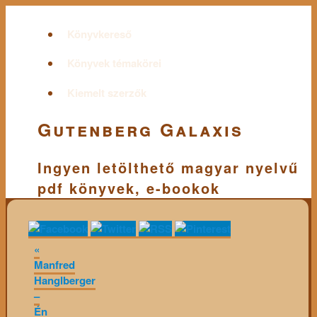
Könyvkereső
Könyvek témakörei
Kiemelt szerzők
Gutenberg Galaxis
Ingyen letölthető magyar nyelvű
pdf könyvek, e-bookok
«
Manfred
Hanglberger
–
Én