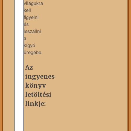
világukra
kell
figyelni
és
leszállni
a
kígyó
üregébe.
Az
ingyenes
könyv
letöltési
linkje: