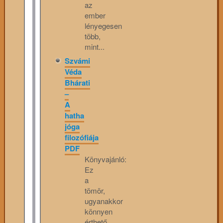
az
ember
lényegesen
több,
mint...
Szvámi
Véda
Bhárati
–
A
hatha
jóga
filozófiája
PDF
Könyvajánló:
Ez
a
tömör,
ugyanakkor
könnyen
érthető