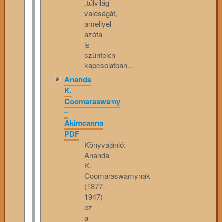
„túlvilág”
valóságát,
amellyel
azóta
is
szüntelen
kapcsolatban...
Ananda
K.
Coomaraswamy
–
Akimcanna
PDF
Könyvajánló:
Ananda
K.
Coomaraswamynak
(1877–
1947)
ez
a