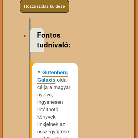
Fontos
tudnivaló:
A
Gutenberg
Galaxis
oldal
célja a magyar
nyelvű,
ingyenesen
letölthető
könyvek
linkjeinek az
összegyűjtése