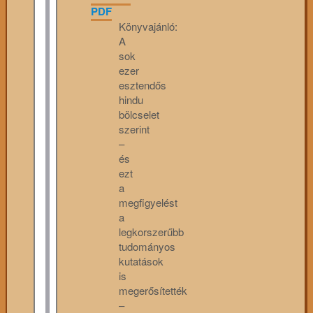
PDF
Könyvajánló:
A
sok
ezer
esztendős
hindu
bölcselet
szerint
–
és
ezt
a
megfigyelést
a
legkorszerűbb
tudományos
kutatások
is
megerősítették
–