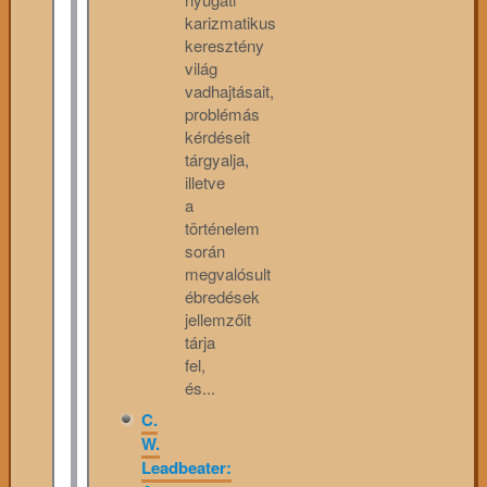
karizmatikus
keresztény
világ
vadhajtásait,
problémás
kérdéseit
tárgyalja,
illetve
a
történelem
során
megvalósult
ébredések
jellemzőit
tárja
fel,
és...
C.
W.
Leadbeater: