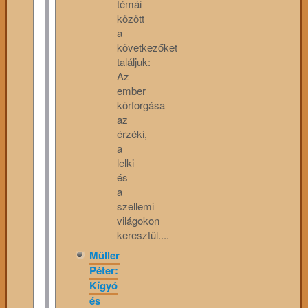
témái
között
a
következőket
találjuk:
Az
ember
körforgása
az
érzéki,
a
lelki
és
a
szellemi
világokon
keresztül....
Müller
Péter:
Kígyó
és