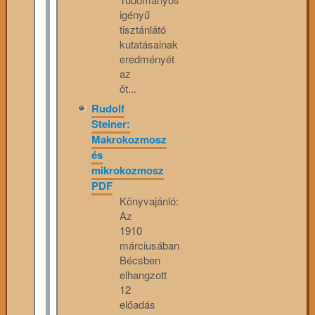
igényű
tisztánlátó
kutatásainak
eredményét
az
öt...
Rudolf
Steiner:
Makrokozmosz
és
mikrokozmosz
PDF
Könyvajánló:
Az
1910
márciusában
Bécsben
elhangzott
12
előadás