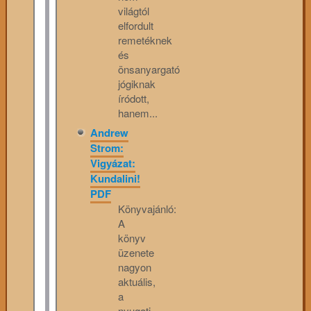
világtól
elfordult
remetéknek
és
önsanyargató
jógiknak
íródott,
hanem...
Andrew
Strom:
Vigyázat:
Kundalini!
PDF
Könyvajánló:
A
könyv
üzenete
nagyon
aktuális,
a
nyugati