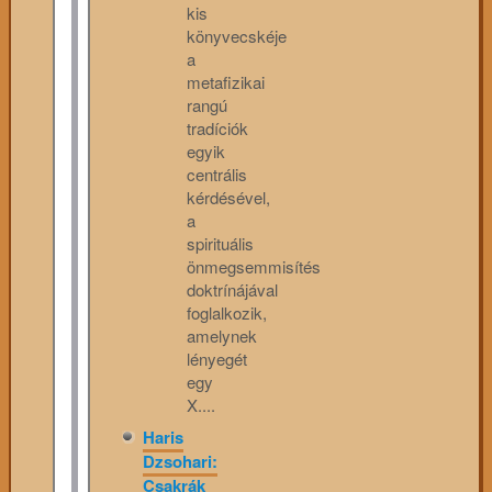
kis
könyvecskéje
a
metafizikai
rangú
tradíciók
egyik
centrális
kérdésével,
a
spirituális
önmegsemmisítés
doktrínájával
foglalkozik,
amelynek
lényegét
egy
X....
Haris
Dzsohari:
Csakrák