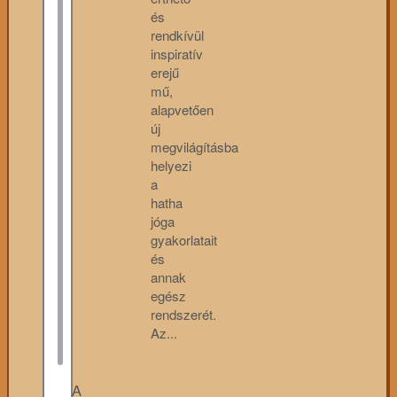
és
rendkívül
inspiratív
erejű
mű,
alapvetően
új
megvilágításba
helyezi
a
hatha
jóga
gyakorlatait
és
annak
egész
rendszerét.
Az...
A