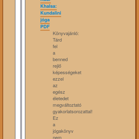
Khalsa:
Kundalini
jóga
PDF
Könyvajánló:
Tárd
fel
a
benned
rejlő
képességeket
ezzel
az
egész
életedet
megváltoztató
gyakorlatsorozattal!
Ez
a
jógakönyv
nem