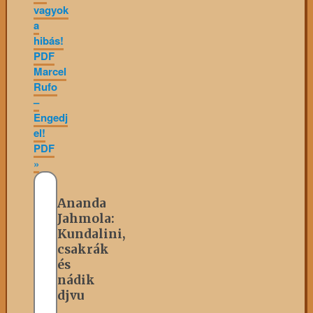
vagyok
a
hibás!
PDF
Marcel
Rufo
–
Engedj
el!
PDF
»
Ananda
Jahmola:
Kundalini,
csakrák
és
nádik
djvu