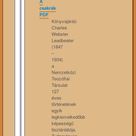
A
csakrák
PDF
Könyvajánló:
Charles
Webster
Leadbeater
(1847
–
1934)
a
Nemzetközi
Teozófiai
Társulat
127
éves
történetének
egyik
legkiemelkedőbb
képességű
tisztánlátója.
Tudományos