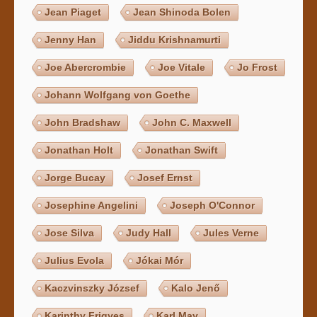
Jean Piaget
Jean Shinoda Bolen
Jenny Han
Jiddu Krishnamurti
Joe Abercrombie
Joe Vitale
Jo Frost
Johann Wolfgang von Goethe
John Bradshaw
John C. Maxwell
Jonathan Holt
Jonathan Swift
Jorge Bucay
Josef Ernst
Josephine Angelini
Joseph O'Connor
Jose Silva
Judy Hall
Jules Verne
Julius Evola
Jókai Mór
Kaczvinszky József
Kalo Jenő
Karinthy Frigyes
Karl May