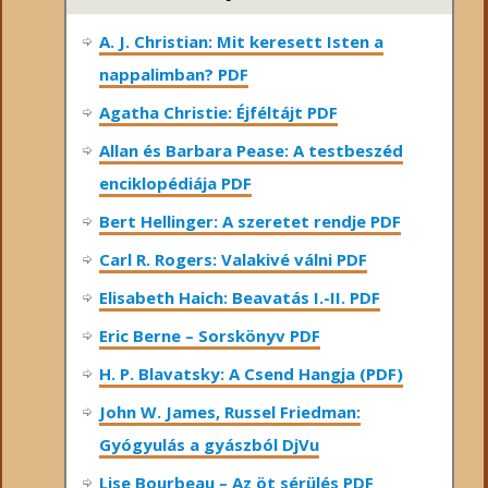
A. J. Christian: Mit keresett Isten a
nappalimban? PDF
Agatha Christie: Éjféltájt PDF
Allan és Barbara Pease: A testbeszéd
enciklopédiája PDF
Bert Hellinger: A ​szeretet rendje PDF
Carl R. Rogers: Valakivé válni PDF
Elisabeth Haich: Beavatás I.-II. PDF
Eric Berne – Sorskönyv PDF
H. P. Blavatsky: A Csend Hangja (PDF)
John W. James, Russel Friedman:
Gyógyulás a gyászból DjVu
Lise Bourbeau – Az öt sérülés PDF