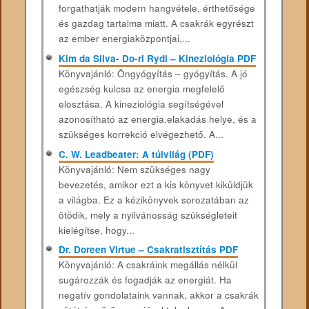
forgathatják modern hangvétele, érthetősége
és gazdag tartalma miatt. A csakrák egyrészt
az ember energiaközpontjai,...
Kim da Silva- Do-ri Rydl – Kineziológia PDF
Könyvajánló: Öngyógyítás – gyógyítás. A jó
egészség kulcsa az energia megfelelő
elosztása. A kineziológia segítségével
azonosítható az energia.elakadás helye, és a
szükséges korrekció elvégezhető. A...
C. W. Leadbeater: A túlvilág (PDF)
Könyvajánló: Nem szükséges nagy
bevezetés, amikor ezt a kis könyvet kiküldjük
a világba. Ez a kézikönyvek sorozatában az
ötödik, mely a nyilvánosság szükségleteit
kielégítse, hogy...
Dr. Doreen Virtue – Csakratisztítás PDF
Könyvajánló: A csakráink megállás nélkül
sugározzák és fogadják az energiát. Ha
negatív gondolataink vannak, akkor a csakrák