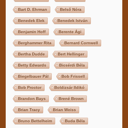
Bart D. Ehrman
Belső Nóra
Benedek Elek
Benedek István
Benjamin Hoff
Berente Ági
Berghammer Rita
Bernard Cornwell
Bertha Dudde
Bert Hellinger
Betty Edwards
Bicsérdi Béla
Biegelbauer Pál
Bob Frissell
Bob Proctor
Boldizsár Ildikó
Brandon Bays
Brené Brown
Brian Tracy
Brian Weiss
Bruno Bettelheim
Buda Béla