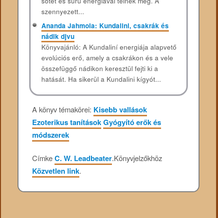
sötét és sűrű energiával telnek meg. A
szennyezett...
Ananda Jahmola: Kundalini, csakrák és
nádik djvu
Könyvajánló: A Kundaliní energiája alapvető
evolúciós erő, amely a csakrákon és a vele
összefüggő nádikon keresztül fejti ki a
hatását. Ha sikerül a Kundalini kígyót...
A könyv témakörei:
Kisebb vallások
Ezoterikus tanítások
Gyógyító erők és
módszerek
Címke
C. W. Leadbeater
.
Könyvjelzőkhöz
Közvetlen link
.