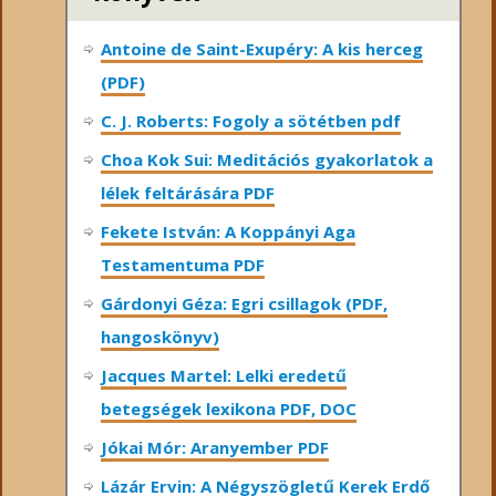
Antoine de Saint-Exupéry: A kis herceg
(PDF)
C. J. Roberts: Fogoly a sötétben pdf
Choa Kok Sui: Meditációs gyakorlatok a
lélek feltárására PDF
Fekete István: A Koppányi Aga
Testamentuma PDF
Gárdonyi Géza: Egri csillagok (PDF,
hangoskönyv)
Jacques Martel: Lelki eredetű
betegségek lexikona PDF, DOC
Jókai Mór: Aranyember PDF
Lázár Ervin: A Négyszögletű Kerek Erdő