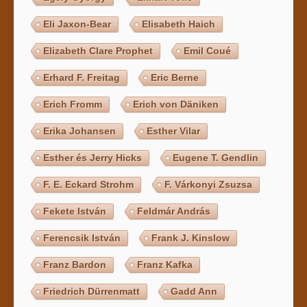
Eli Jaxon-Bear
Elisabeth Haich
Elizabeth Clare Prophet
Emil Coué
Erhard F. Freitag
Eric Berne
Erich Fromm
Erich von Däniken
Erika Johansen
Esther Vilar
Esther és Jerry Hicks
Eugene T. Gendlin
F. E. Eckard Strohm
F. Várkonyi Zsuzsa
Fekete István
Feldmár András
Ferencsik István
Frank J. Kinslow
Franz Bardon
Franz Kafka
Friedrich Dürrenmatt
Gadd Ann