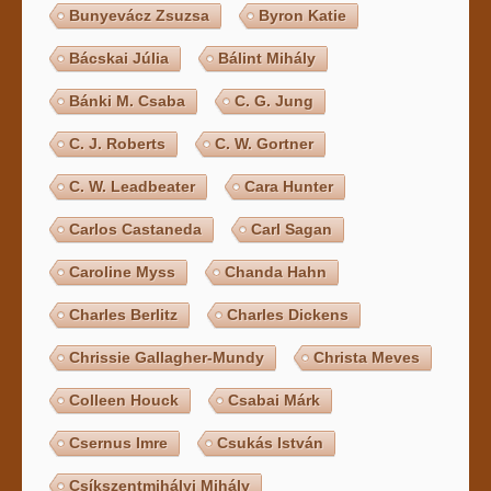
Bunyevácz Zsuzsa
Byron Katie
Bácskai Júlia
Bálint Mihály
Bánki M. Csaba
C. G. Jung
C. J. Roberts
C. W. Gortner
C. W. Leadbeater
Cara Hunter
Carlos Castaneda
Carl Sagan
Caroline Myss
Chanda Hahn
Charles Berlitz
Charles Dickens
Chrissie Gallagher-Mundy
Christa Meves
Colleen Houck
Csabai Márk
Csernus Imre
Csukás István
Csíkszentmihályi Mihály