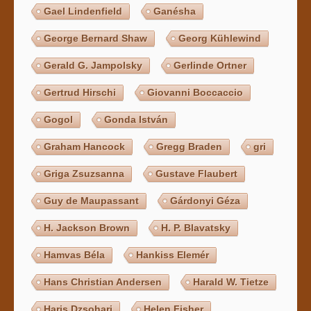
Gael Lindenfield
Ganésha
George Bernard Shaw
Georg Kühlewind
Gerald G. Jampolsky
Gerlinde Ortner
Gertrud Hirschi
Giovanni Boccaccio
Gogol
Gonda István
Graham Hancock
Gregg Braden
gri
Griga Zsuzsanna
Gustave Flaubert
Guy de Maupassant
Gárdonyi Géza
H. Jackson Brown
H. P. Blavatsky
Hamvas Béla
Hankiss Elemér
Hans Christian Andersen
Harald W. Tietze
Haris Dzsohari
Helen Fisher