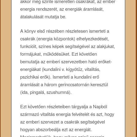
akkor még szinte ismeretlen csakrákat, az ember
energia rendszerét, az energiák áramlását,
átalakulását mutatja be.
A könyv első részében részletesen ismerteti a
csakrák (energia központok) elhelyezkedését,
funkcióit, színes képek segítségével az alakjukat,
formájukat, működésüket. Ezt követően
bemutatja az emberi szervezetben ható erőket-
energiákat (kundalini v. kígyótűz, vitalitás,
pszichikai erők). Ismerteti a kundalini erő
áramlását a három gerinccsatornán keresztül
(ida, pingalá, szushumná).
Ezt követően részleteiben tárgyalja a Napból
származó vitalitás energia felvételét és azt, hogy
az emberi szervezet a csakrák segítségével
hogyan abszorbeálja ezt az energiát.
Megismerhetjük, hogy milyen színű energia