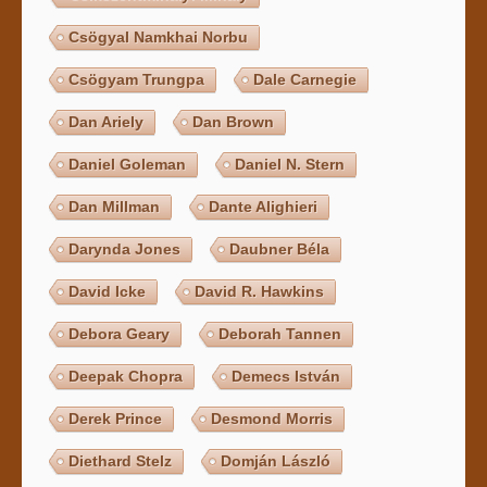
Csögyal Namkhai Norbu
Csögyam Trungpa
Dale Carnegie
Dan Ariely
Dan Brown
Daniel Goleman
Daniel N. Stern
Dan Millman
Dante Alighieri
Darynda Jones
Daubner Béla
David Icke
David R. Hawkins
Debora Geary
Deborah Tannen
Deepak Chopra
Demecs István
Derek Prince
Desmond Morris
Diethard Stelz
Domján László