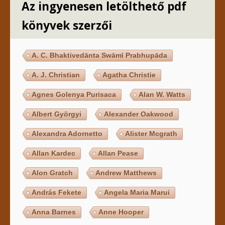
Az ingyenesen letölthető pdf
könyvek szerzői
A. C. Bhaktivedānta Swāmī Prabhupāda
A. J. Christian
Agatha Christie
Agnes Golenya Purisaca
Alan W. Watts
Albert Györgyi
Alexander Oakwood
Alexandra Adornetto
Alister Mcgrath
Allan Kardec
Allan Pease
Alon Gratch
Andrew Matthews
András Fekete
Angela Maria Marui
Anna Barnes
Anne Hooper