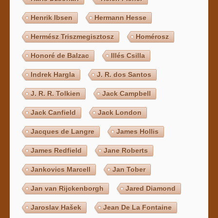
Henrik Ibsen
Hermann Hesse
Hermész Triszmegisztosz
Homérosz
Honoré de Balzac
Illés Csilla
Indrek Hargla
J. R. dos Santos
J. R. R. Tolkien
Jack Campbell
Jack Canfield
Jack London
Jacques de Langre
James Hollis
James Redfield
Jane Roberts
Jankovics Marcell
Jan Tober
Jan van Rijckenborgh
Jared Diamond
Jaroslav Hašek
Jean De La Fontaine