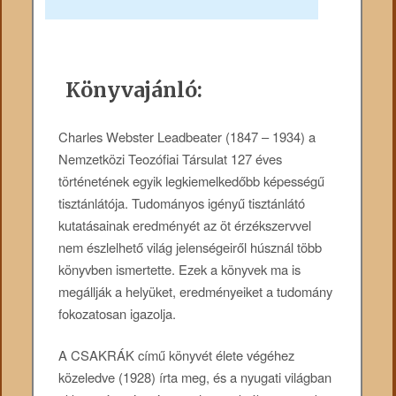
Könyvajánló:
Charles Webster Leadbeater (1847 – 1934) a
Nemzetközi Teozófiai Társulat 127 éves
történetének egyik legkiemelkedőbb képességű
tisztánlátója. Tudományos igényű tisztánlátó
kutatásainak eredményét az öt érzékszervvel
nem észlelhető világ jelenségeiről húsznál több
könyvben ismertette. Ezek a könyvek ma is
megállják a helyüket, eredményeiket a tudomány
fokozatosan igazolja.
A CSAKRÁK című könyvét élete végéhez
közeledve (1928) írta meg, és a nyugati világban