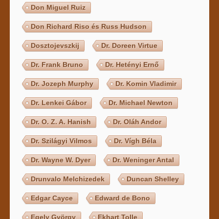
Don Miguel Ruiz
Don Richard Riso és Russ Hudson
Dosztojevszkij
Dr. Doreen Virtue
Dr. Frank Bruno
Dr. Hetényi Ernő
Dr. Jozeph Murphy
Dr. Komin Vladimir
Dr. Lenkei Gábor
Dr. Michael Newton
Dr. O. Z. A. Hanish
Dr. Oláh Andor
Dr. Szilágyi Vilmos
Dr. Vígh Béla
Dr. Wayne W. Dyer
Dr. Weninger Antal
Drunvalo Melchizedek
Duncan Shelley
Edgar Cayce
Edward de Bono
Egely György
Ekhart Tolle