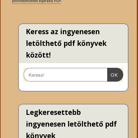
jövendőmondó eljárása PDF
Keress az ingyenesen
letölthető pdf könyvek
között!
OK
Legkeresettebb
ingyenesen letölthető pdf
könyvek