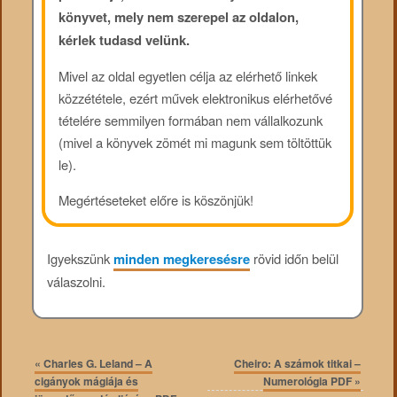
könyvet, mely nem szerepel az oldalon,
kérlek tudasd velünk.
Mivel az oldal egyetlen célja az elérhető linkek
közzététele, ezért művek elektronikus elérhetővé
tételére semmilyen formában nem vállalkozunk
(mivel a könyvek zömét mi magunk sem töltöttük
le).
Megértéseteket előre is köszönjük!
Igyekszünk
minden megkeresésre
rövid időn belül
válaszolni.
«
Charles G. Leland – A
Cheiro: A számok titkai –
cigányok mágiája és
Numerológia PDF
»