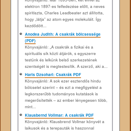
elektron 1897-es felfedezése előtt, a neves
spiritiszta, Charles Leadbeater azt állította,
hogy „látja” az atom egyes molekuláit. Így
kezdődött...
Anodea Judith: A csakrák bölcsessége
(PDF)
Könyvajánló: „A csakrák a fizikai és a
spirituális sík közti átjárók, s egyszerre
testünk és lelkünk belső szerkezetének
szentségét is megtestesítik. A szerző, aki a...
Haris Dzsohari: Csakrák PDF
Könyvajánló: A sok ezer esztendős hindu
bölcselet szerint – és ezt a megfigyelést a
legkorszerűbb tudományos kutatások is
megerősítették – az ember lényegesen több,
mint...
Klausbernd Vollmar: A csakrák PDF
Könyvajánló: Klausbrend Vollmar könyvét a
laikusok és a terepauták is haszonnal