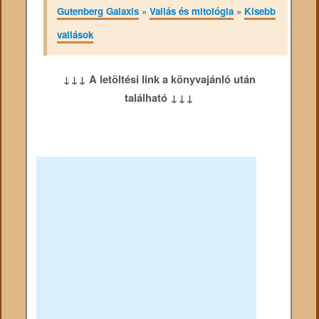
Gutenberg Galaxis
»
Vallás és mitológia
»
Kisebb
vallások
↓↓↓ A letöltési link a könyvajánló után
található ↓↓↓