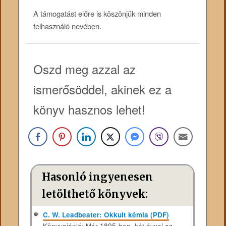
A támogatást előre is köszönjük minden
felhasználó nevében.
Oszd meg azzal az
ismerősöddel, akinek ez a
könyv hasznos lehet!
Hasonló ingyenesen
letölthető könyvek:
C. W. Leadbeater: Okkult kémia (PDF)
Könyvajánló: Már 1895-ben, két évvel az