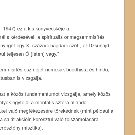
947) ez a kis könyvecskéje a
trális kérdésével, a spirituális önmegsemmisítés
lényegét egy X. századi bagdadi szúfí, al-Dzsunajd
l teljesen Ő [Isten] vagy.”
emmisítés eszméjét nemcsak buddhista és hindu,
usban is vizsgálja.
 azt a közös fundamentumot vizsgálja, amely közös
yek egyfelől a mentális szféra állandó
kkel való megfékezésére törekednek (mint például a
a saját akcióin keresztül való felszámolására
eresztény misztika).