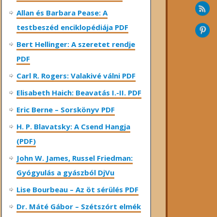
Allan és Barbara Pease: A
testbeszéd enciklopédiája PDF
Bert Hellinger: A ​szeretet rendje
PDF
Carl R. Rogers: Valakivé válni PDF
Elisabeth Haich: Beavatás I.-II. PDF
Eric Berne – Sorskönyv PDF
H. P. Blavatsky: A Csend Hangja
(PDF)
John W. James, Russel Friedman:
Gyógyulás a gyászból DjVu
Lise Bourbeau – Az öt sérülés PDF
Dr. Máté Gábor – Szétszórt elmék