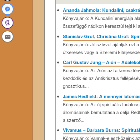
Ananda Jahmola: Kundalini, csakrá
Könyvajánló: A Kundaliní energiája al
összefüggő nádikon keresztül fejti ki a
Stanislav Grof, Christina Grof: Spir
Könyvajánló: Jó szívvel ajánljuk ezt 
útkeresés vagy a Szellemi kiteljesedé
Carl Gustav Jung – Aión – Adaléko
Könyvajánló: Az Aión azt a keresztény
kezdődik és az Antikrisztus fellépésé
gnosztikus...
James Redfield: A mennyei látomá
Könyvajánló: Az új spirituális tudatos
állomásainak bemutatása a célja Redf
a szerző...
Vivamus – Barbara Burns: Spirituá
Könyvajánló: Vannak-e eszközeink az e