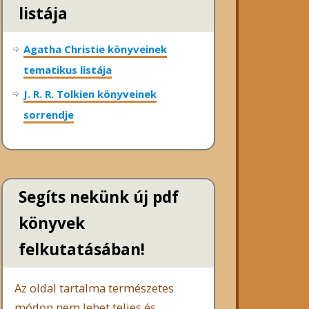
listája
Agatha Christie könyveinek
tematikus listája
J. R. R. Tolkien könyveinek
sorrendje
Segíts nekünk új pdf
könyvek
felkutatásában!
Az oldal tartalma természetes
módon nem lehet teljes és