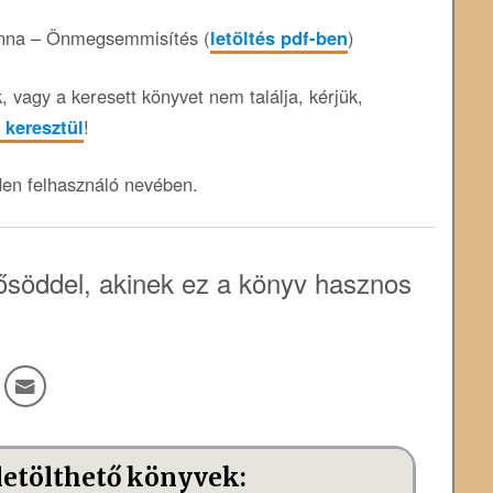
na – Önmegsemmisítés (
letöltés pdf-ben
)
 vagy a keresett könyvet nem találja, kérjük,
 keresztül
!
den felhasználó nevében.
söddel, akinek ez a könyv hasznos
letölthető könyvek: