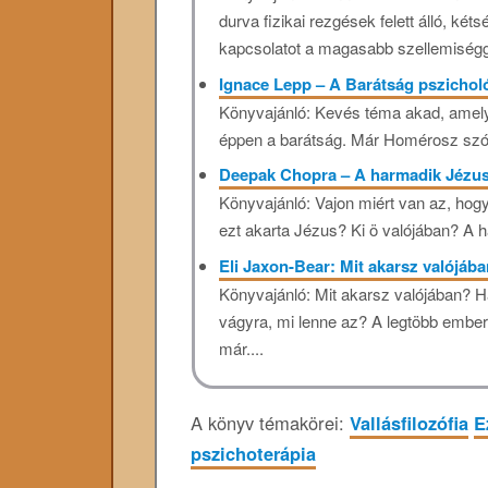
durva fizikai rezgések felett álló, ké
kapcsolatot a magasabb szellemiségge
Ignace Lepp – A Barátság pszichol
Könyvajánló: Kevés téma akad, amely ol
éppen a barátság. Már Homérosz szól 
Deepak Chopra – A harmadik Jézu
Könyvajánló: Vajon miért van az, hogy 
ezt akarta Jézus? Ki ö valójában? A h
Eli Jaxon-Bear: Mit akarsz valójáb
Könyvajánló: Mit akarsz valójában? H
vágyra, mi lenne az? A legtöbb embern
már....
A könyv témakörei:
Vallásfilozófia
E
pszichoterápia