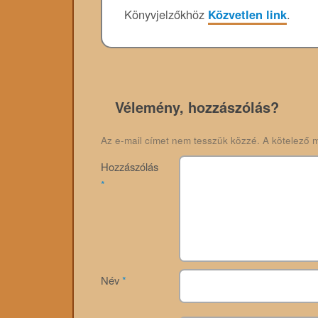
Könyvjelzőkhöz
Közvetlen link
.
Vélemény, hozzászólás?
Az e-mail címet nem tesszük közzé.
A kötelező 
Hozzászólás
*
Név
*