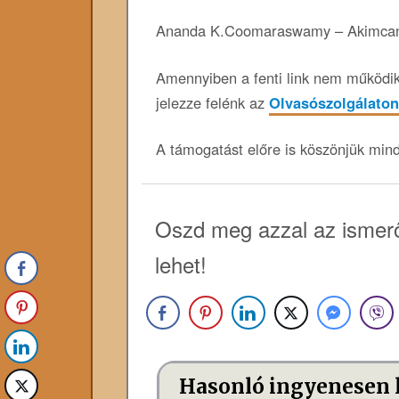
Ananda K.Coomaraswamy – Akimcan
Amennyiben a fenti link nem működik,
jelezze felénk az
Olvasószolgálaton
A támogatást előre is köszönjük min
Oszd meg azzal az ismerő
lehet!
Hasonló ingyenesen 