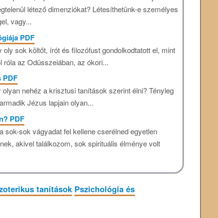
tségtelenül létező dimenziókat? Létesíthetünk-e személyes
l, vagy...
ógiája PDF
y sok költőt, írót és filozófust gondolkodtatott el, mint
róla az Odüsszeiában, az ókori...
s PDF
olyan nehéz a krisztusi tanítások szerint élni? Tényleg
armadik Jézus lapjain olyan...
an? PDF
a sok-sok vágyadat fel kellene cserélned egyetlen
ek, akivel találkozom, sok spirituális élménye volt
zoterikus tanítások
Pszichológia és