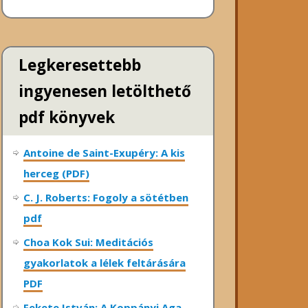
Legkeresettebb
ingyenesen letölthető
pdf könyvek
Antoine de Saint-Exupéry: A kis
herceg (PDF)
C. J. Roberts: Fogoly a sötétben
pdf
Choa Kok Sui: Meditációs
gyakorlatok a lélek feltárására
PDF
Fekete István: A Koppányi Aga