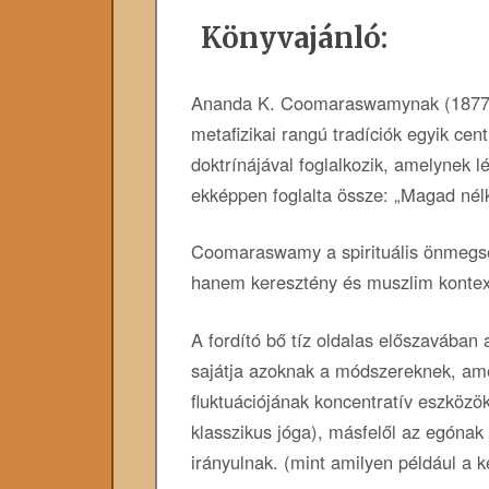
Könyvajánló:
Ananda K. Coomaraswamynak (1877–1
metafizikai rangú tradíciók egyik cen
doktrínájával foglalkozik, amelynek 
ekképpen foglalta össze: „Magad nélkü
Coomaraswamy a spirituális önmegs
hanem keresztény és muszlim kontext
A fordító bő tíz oldalas előszavában
sajátja azoknak a módszereknek, amel
fluktuációjának koncentratív eszközö
klasszikus jóga), másfelől az egónak 
irányulnak. (mint amilyen például a k