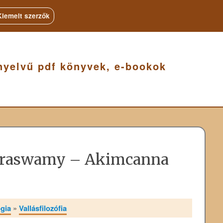
Kiemelt szerzők
nyelvű pdf könyvek, e-bookok
araswamy – Akimcanna
ógia
»
Vallásfilozófia