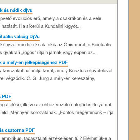
k és nádik djvu
apvető evolúciós erő, amely a csakrákon és a vele
 hatását. Ha sikerül a Kundalini kígyót...
ituális válság DjVu
a könyvet mindazoknak, akik az Önismeret, a Spirituális
s gyakran „rögös” útjain járnak vagy éppen az...
k a mély-én jelképiségéhez PDF
 korszakot határolja körül, amely Krisztus eljövetelével
vel végződik. C. G. Jung a mély-én keresztény,
s PDF
ság átélése, illetve az ehhez vezető önfejlődési folyamat
ield „Mennyei” sorozatának. „Fontos megértenünk – írja
lis csatorna PDF
mpirikus, tapasztalati érzékelésen túl? Elérhetjük-e a