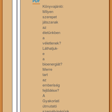
PDF
Könyvajánló:
Milyen
szerepet
játszanak
az
életünkben
a
véletlenek?
Láthatjuk-
e
a
bioenergiát?
Merre
tart
az
emberiség
fejlődése?
A
Gyakorlati
útmutató
személyiségünk