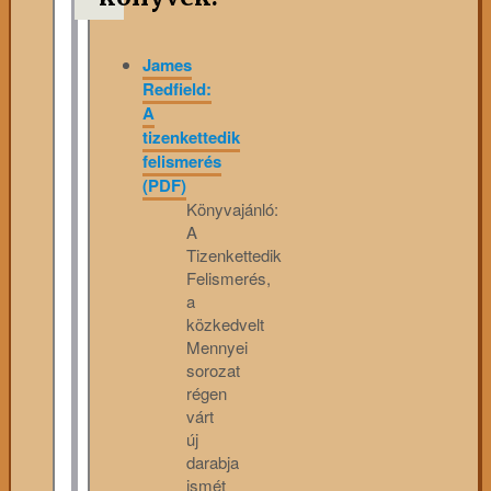
James
Redfield:
A
tizenkettedik
felismerés
(PDF)
Könyvajánló:
A
Tizenkettedik
Felismerés,
a
közkedvelt
Mennyei
sorozat
régen
várt
új
darabja
ismét