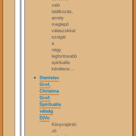
való
találkozás,
amely
meglepő
válaszokkal
szolgál
a
négy
legfontosabb
spirituális
kérdésre:...
Stanislav
Grof,
Christina
Grof:
Spirituális
válság
DjVu
Könyvajánló:
Jó