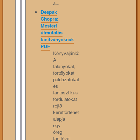
a...
Deepak
Chopra:
Mesteri
útmutatás
tanítványoknak
PDF
Könyvajánló:
A
talányokat,
fortélyokat,
példázatokat
és
fantasztikus
fordulatokat
rejtő
kerettörténet
alapja
egy
öreg
tanítóval