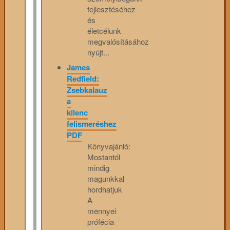
fejlesztéséhez
és
életcélunk
megvalósításához
nyújt...
James
Redfield:
Zsebkalauz
a
kilenc
felismeréshez
PDF
Könyvajánló:
Mostantól
mindig
magunkkal
hordhatjuk
A
mennyei
prófécia