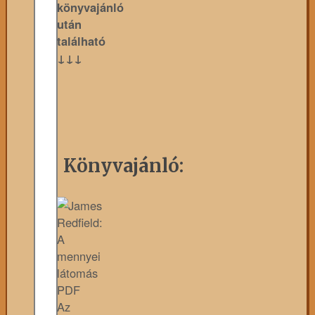
könyvajánló
után
található
↓↓↓
Könyvajánló:
Az