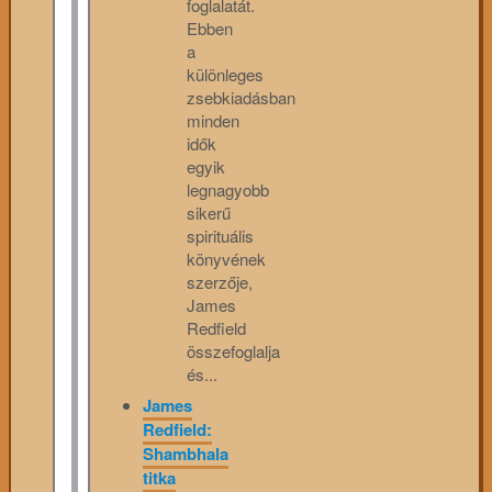
foglalatát.
Ebben
a
különleges
zsebkiadásban
minden
idők
egyik
legnagyobb
sikerű
spirituális
könyvének
szerzője,
James
Redfield
összefoglalja
és...
James
Redfield:
Shambhala
titka