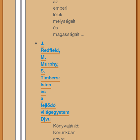
az
emberi
lélek
mélységeit
és
magasságait,...
J.
Redfield,
M.
Murphy,
S.
Timbers:
Isten
és
a
fejlődő
világegyetem
Djvu
Könyvajánló:
Korunkban
egyre