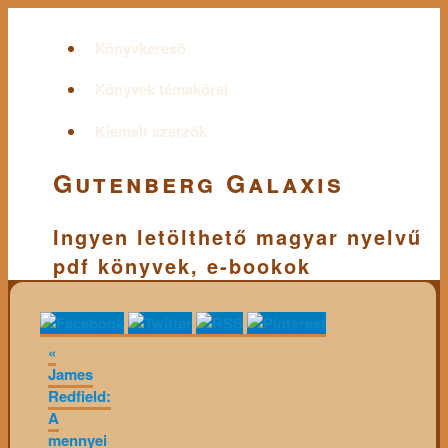
Könyvkereső
Könyvek témakörei
Kiemelt szerzők
Gutenberg Galaxis
Ingyen letölthető magyar nyelvű
pdf könyvek, e-bookok
«
James
Redfield:
A
mennyei