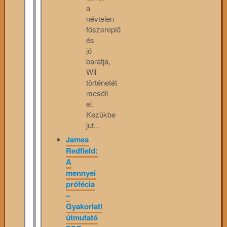
a
névtelen
főszereplő
és
jó
barátja,
Wil
történetét
meséli
el.
Kezükbe
jut...
James
Redfield:
A
mennyei
prófécia
–
Gyakorlati
útmutató