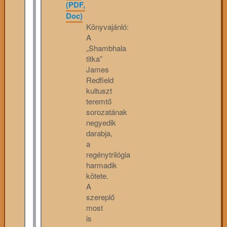
(PDF,
Doc)
Könyvajánló:
A
„Shambhala
titka”
James
Redfield
kultuszt
teremtő
sorozatának
negyedik
darabja,
a
regénytrilógia
harmadik
kötete.
A
szereplő
most
is