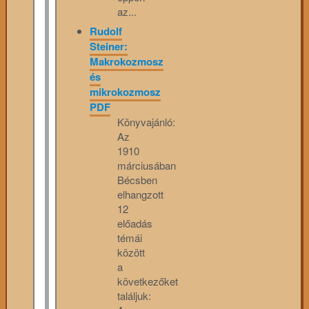
az...
Rudolf
Steiner:
Makrokozmosz
és
mikrokozmosz
PDF
Könyvajánló:
Az
1910
márciusában
Bécsben
elhangzott
12
előadás
témái
között
a
következőket
találjuk: