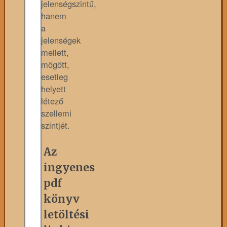
jelenségszintű,
hanem
a
jelenségek
mellett,
mögött,
esetleg
helyett
létező
szellemi
szintjét.
Az
ingyenes
pdf
könyv
letöltési