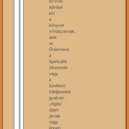
szívvel
ajánljuk
ezt
a
könyvet
mindazoknak,
akik
az
Önismeret,
a
Spirituális
útkeresés
vagy
a
Szellemi
kiteljesedés
gyakran
„rögös”
útjain
járnak
vagy
éppen