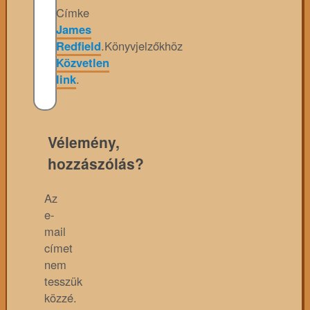
Címke
James
Redfield
.
Könyvjelzőkhöz
Közvetlen
link
.
Vélemény,
hozzászólás?
Az
e-
mail
címet
nem
tesszük
közzé.