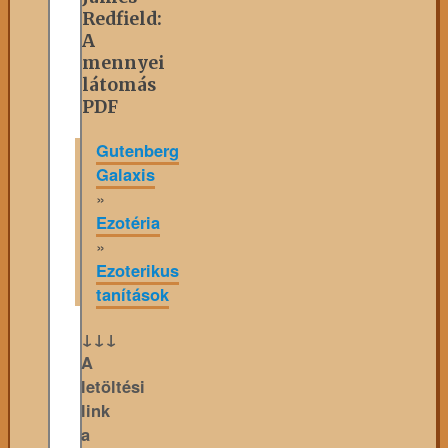
Redfield:
A
mennyei
látomás
PDF
Gutenberg
Galaxis
»
Ezotéria
»
Ezoterikus
tanítások
↓↓↓
A
letöltési
link
a