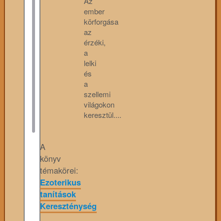
Az
ember
körforgása
az
érzéki,
a
lelki
és
a
szellemi
világokon
keresztül....
A
könyv
témakörei:
Ezoterikus
tanítások
Kereszténység